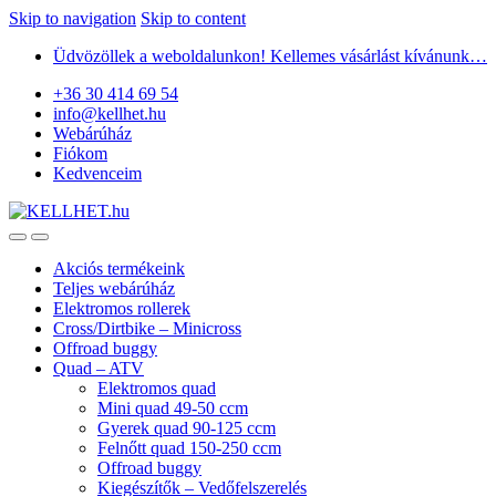
Skip to navigation
Skip to content
Üdvözöllek a weboldalunkon! Kellemes vásárlást kívánunk…
+36 30 414 69 54
info@kellhet.hu
Webárúház
Fiókom
Kedvenceim
Akciós termékeink
Teljes webárúház
Elektromos rollerek
Cross/Dirtbike – Minicross
Offroad buggy
Quad – ATV
Elektromos quad
Mini quad 49-50 ccm
Gyerek quad 90-125 ccm
Felnőtt quad 150-250 ccm
Offroad buggy
Kiegészítők – Vedőfelszerelés