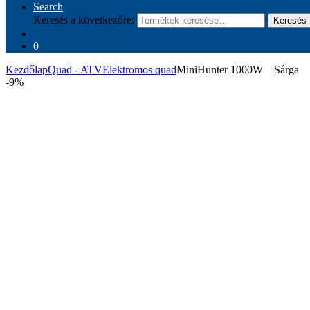
Search
Keresés a következőre:
Keresés
0
Kezdőlap
Quad - ATV
Elektromos quad
MiniHunter 1000W – Sárga
-
9%