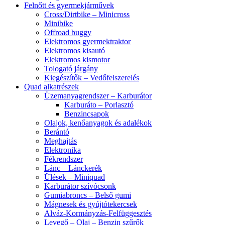
Felnőtt és gyermekjárművek
Cross/Dirtbike – Minicross
Minibike
Offroad buggy
Elektromos gyermektraktor
Elektromos kisautó
Elektromos kismotor
Tologató járgány
Kiegészítők – Vedőfelszerelés
Quad alkatrészek
Üzemanyagrendszer – Karburátor
Karburáto – Porlasztó
Benzincsapok
Olajok, kenőanyagok és adalékok
Berántó
Meghajtás
Elektronika
Fékrendszer
Lánc – Lánckerék
Ülések – Miniquad
Karburátor szívócsonk
Gumiabroncs – Belső gumi
Mágnesek és gyújtótekercsek
Alváz-Kormányzás-Felfüggesztés
Levegő – Olaj – Benzin szűrők