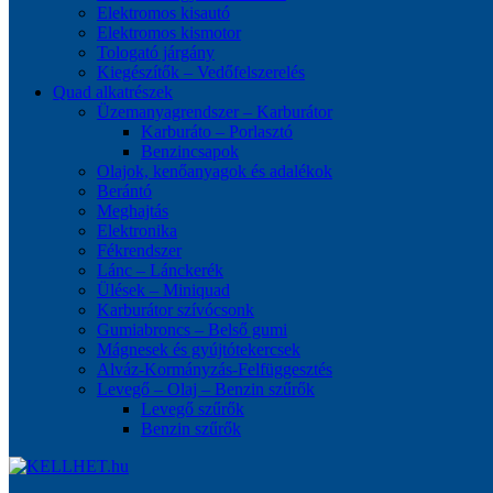
Elektromos kisautó
Elektromos kismotor
Tologató járgány
Kiegészítők – Vedőfelszerelés
Quad alkatrészek
Üzemanyagrendszer – Karburátor
Karburáto – Porlasztó
Benzincsapok
Olajok, kenőanyagok és adalékok
Berántó
Meghajtás
Elektronika
Fékrendszer
Lánc – Lánckerék
Ülések – Miniquad
Karburátor szívócsonk
Gumiabroncs – Belső gumi
Mágnesek és gyújtótekercsek
Alváz-Kormányzás-Felfüggesztés
Levegő – Olaj – Benzin szűrők
Levegő szűrők
Benzin szűrők