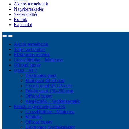
Akciós termékeink
Nagykereskedés
Szervizháttér
Rólunk
Kapcsolat
Akciós termékeink
Teljes webárúház
Elektromos rollerek
Cross/Dirtbike – Minicross
Offroad buggy
Quad – ATV
Elektromos quad
Mini quad 49-50 ccm
Gyerek quad 90-125 ccm
Felnőtt quad 150-250 ccm
Offroad buggy
Kiegészítők – Vedőfelszerelés
Felnőtt és gyermekjárművek
Cross/Dirtbike – Minicross
Minibike
Offroad buggy
Elektromos gyermektraktor