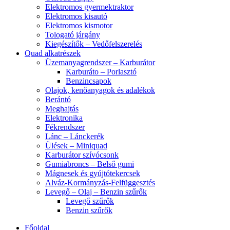
Elektromos gyermektraktor
Elektromos kisautó
Elektromos kismotor
Tologató járgány
Kiegészítők – Vedőfelszerelés
Quad alkatrészek
Üzemanyagrendszer – Karburátor
Karburáto – Porlasztó
Benzincsapok
Olajok, kenőanyagok és adalékok
Berántó
Meghajtás
Elektronika
Fékrendszer
Lánc – Lánckerék
Ülések – Miniquad
Karburátor szívócsonk
Gumiabroncs – Belső gumi
Mágnesek és gyújtótekercsek
Alváz-Kormányzás-Felfüggesztés
Levegő – Olaj – Benzin szűrők
Levegő szűrők
Benzin szűrők
Főoldal