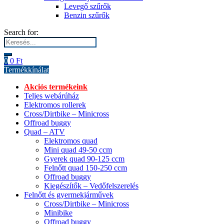
Levegő szűrők
Benzin szűrők
Search for:
0
0
Ft
Termékkínálat
Akciós termékeink
Teljes webárúház
Elektromos rollerek
Cross/Dirtbike – Minicross
Offroad buggy
Quad – ATV
Elektromos quad
Mini quad 49-50 ccm
Gyerek quad 90-125 ccm
Felnőtt quad 150-250 ccm
Offroad buggy
Kiegészítők – Vedőfelszerelés
Felnőtt és gyermekjárművek
Cross/Dirtbike – Minicross
Minibike
Offroad buggy