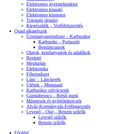
Elektromos gyermektraktor
Elektromos kisautó
Elektromos kismotor
Tologató járgány
Kiegészítők – Vedőfelszerelés
Quad alkatrészek
Üzemanyagrendszer – Karburátor
Karburáto – Porlasztó
Benzincsapok
Olajok, kenőanyagok és adalékok
Berántó
Meghajtás
Elektronika
Fékrendszer
Lánc – Lánckerék
Ülések – Miniquad
Karburátor szívócsonk
Gumiabroncs – Belső gumi
Mágnesek és gyújtótekercsek
Alváz-Kormányzás-Felfüggesztés
Levegő – Olaj – Benzin szűrők
Levegő szűrők
Benzin szűrők
Főoldal