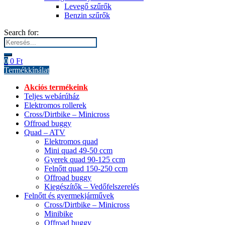
Levegő szűrők
Benzin szűrők
Search for:
0
0
Ft
Termékkínálat
Akciós termékeink
Teljes webárúház
Elektromos rollerek
Cross/Dirtbike – Minicross
Offroad buggy
Quad – ATV
Elektromos quad
Mini quad 49-50 ccm
Gyerek quad 90-125 ccm
Felnőtt quad 150-250 ccm
Offroad buggy
Kiegészítők – Vedőfelszerelés
Felnőtt és gyermekjárművek
Cross/Dirtbike – Minicross
Minibike
Offroad buggy