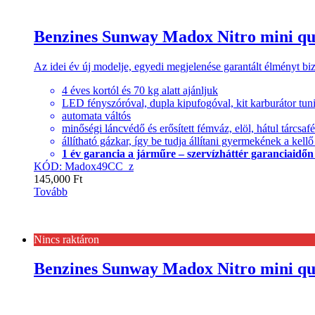
Benzines Sunway Madox Nitro mini qu
Az idei év új modelje, egyedi megjelenése garantált élményt biz
4 éves kortól és 70 kg alatt ajánljuk
LED fényszóróval, dupla kipufogóval, kit karburátor tun
automata váltós
minőségi láncvédő és erősített fémváz, elöl, hátul tárcsaf
állítható gázkar, így be tudja állítani gyermekének a kell
1 év garancia a járműre – szervízháttér garanciaidőn tú
KÓD: Madox49CC_z
145,000
Ft
Tovább
Nincs raktáron
Benzines Sunway Madox Nitro mini qu