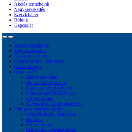
Akciós termékeink
Nagykereskedés
Szervizháttér
Rólunk
Kapcsolat
Akciós termékeink
Teljes webárúház
Elektromos rollerek
Cross/Dirtbike – Minicross
Offroad buggy
Quad – ATV
Elektromos quad
Mini quad 49-50 ccm
Gyerek quad 90-125 ccm
Felnőtt quad 150-250 ccm
Offroad buggy
Kiegészítők – Vedőfelszerelés
Felnőtt és gyermekjárművek
Cross/Dirtbike – Minicross
Minibike
Offroad buggy
Elektromos gyermektraktor