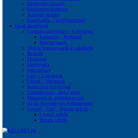
Elektromos kisautó
Elektromos kismotor
Tologató járgány
Kiegészítők – Vedőfelszerelés
Quad alkatrészek
Üzemanyagrendszer – Karburátor
Karburáto – Porlasztó
Benzincsapok
Olajok, kenőanyagok és adalékok
Berántó
Meghajtás
Elektronika
Fékrendszer
Lánc – Lánckerék
Ülések – Miniquad
Karburátor szívócsonk
Gumiabroncs – Belső gumi
Mágnesek és gyújtótekercsek
Alváz-Kormányzás-Felfüggesztés
Levegő – Olaj – Benzin szűrők
Levegő szűrők
Benzin szűrők