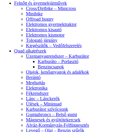
Felnőtt és gyermekjárművek
Cross/Dirtbike – Minicross
Minibike
Offroad buggy
Elektromos gyermektraktor
Elektromos kisautó
Elektromos kismotor
Tologató járgány
Kiegészítők – Vedőfelszerelés
Quad alkatrészek
Üzemanyagrendszer – Karburátor
Karburáto – Porlasztó
Benzincsapok
Olajok, kenőanyagok és adalékok
Berántó
Meghajtás
Elektronika
Fékrendszer
Lánc – Lánckerék
Ülések – Miniquad
Karburátor szívócsonk
Gumiabroncs – Belső gumi
Mágnesek és gyújtótekercsek
Alváz-Kormányzás-Felfüggesztés
Levegő – Olaj – Benzin szűrők