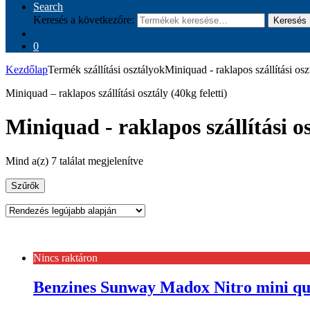
Search
Keresés a következőre:
Keresés
0
Kezdőlap
Termék szállítási osztályok
Miniquad - raklapos szállítási oszt
Miniquad – raklapos szállítási osztály (40kg feletti)
Miniquad - raklapos szállítási os
Mind a(z) 7 találat megjelenítve
Szűrők
Nincs raktáron
Benzines Sunway Madox Nitro mini qu