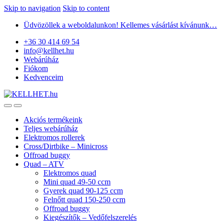
Skip to navigation
Skip to content
Üdvözöllek a weboldalunkon! Kellemes vásárlást kívánunk…
+36 30 414 69 54
info@kellhet.hu
Webárúház
Fiókom
Kedvenceim
Akciós termékeink
Teljes webárúház
Elektromos rollerek
Cross/Dirtbike – Minicross
Offroad buggy
Quad – ATV
Elektromos quad
Mini quad 49-50 ccm
Gyerek quad 90-125 ccm
Felnőtt quad 150-250 ccm
Offroad buggy
Kiegészítők – Vedőfelszerelés