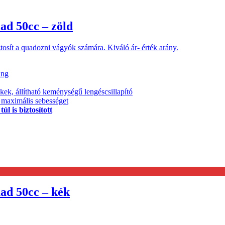
ad 50cc – zöld
tosít a quadozni vágyók számára. Kiváló ár- érték arány.
ing
ékek, állítható keménységű lengéscsillapító
ő maximális sebességet
l is biztosított
ad 50cc – kék