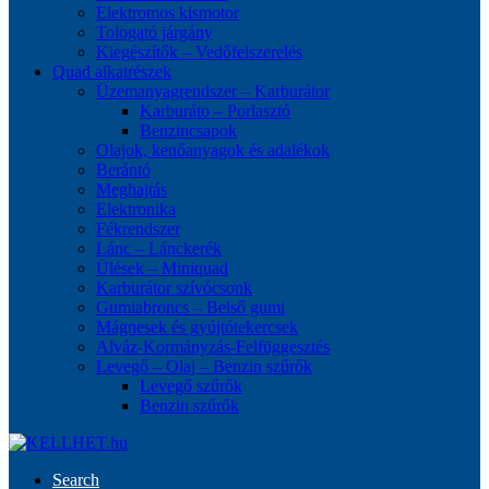
Elektromos kismotor
Tologató járgány
Kiegészítők – Vedőfelszerelés
Quad alkatrészek
Üzemanyagrendszer – Karburátor
Karburáto – Porlasztó
Benzincsapok
Olajok, kenőanyagok és adalékok
Berántó
Meghajtás
Elektronika
Fékrendszer
Lánc – Lánckerék
Ülések – Miniquad
Karburátor szívócsonk
Gumiabroncs – Belső gumi
Mágnesek és gyújtótekercsek
Alváz-Kormányzás-Felfüggesztés
Levegő – Olaj – Benzin szűrők
Levegő szűrők
Benzin szűrők
Search