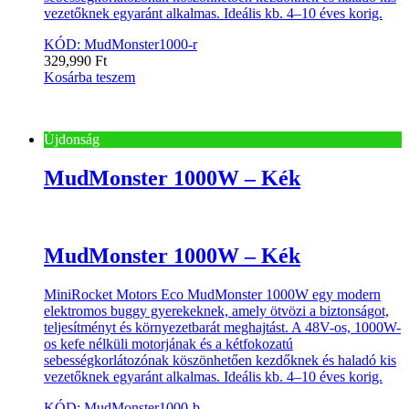
vezetőknek egyaránt alkalmas. Ideális kb. 4–10 éves korig.
KÓD: MudMonster1000-r
329,990
Ft
Kosárba teszem
Újdonság
MudMonster 1000W – Kék
MudMonster 1000W – Kék
MiniRocket Motors Eco MudMonster 1000W egy modern
elektromos buggy gyerekeknek, amely ötvözi a biztonságot,
teljesítményt és környezetbarát meghajtást. A 48V-os, 1000W-
os kefe nélküli motorjának és a kétfokozatú
sebességkorlátozónak köszönhetően kezdőknek és haladó kis
vezetőknek egyaránt alkalmas. Ideális kb. 4–10 éves korig.
KÓD: MudMonster1000-b