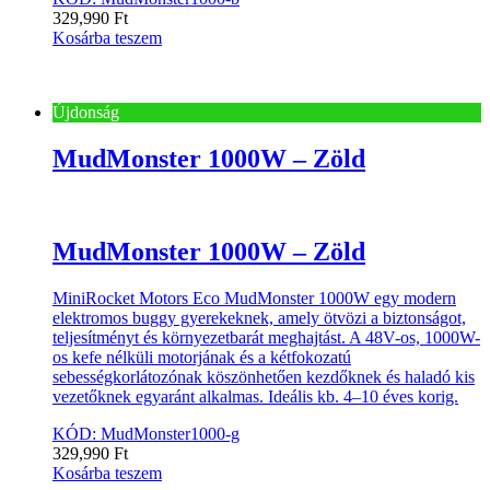
329,990
Ft
Kosárba teszem
Újdonság
MudMonster 1000W – Zöld
MudMonster 1000W – Zöld
MiniRocket Motors Eco MudMonster 1000W egy modern
elektromos buggy gyerekeknek, amely ötvözi a biztonságot,
teljesítményt és környezetbarát meghajtást. A 48V-os, 1000W-
os kefe nélküli motorjának és a kétfokozatú
sebességkorlátozónak köszönhetően kezdőknek és haladó kis
vezetőknek egyaránt alkalmas. Ideális kb. 4–10 éves korig.
KÓD: MudMonster1000-g
329,990
Ft
Kosárba teszem