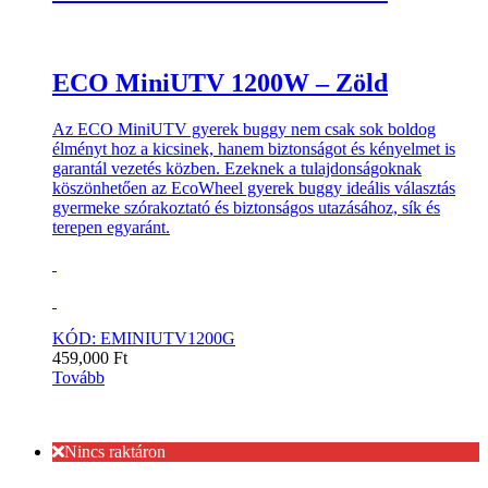
ECO MiniUTV 1200W – Zöld
Az ECO MiniUTV gyerek buggy nem csak sok boldog
élményt hoz a kicsinek, hanem biztonságot és kényelmet is
garantál vezetés közben. Ezeknek a tulajdonságoknak
köszönhetően az EcoWheel gyerek buggy ideális választás
gyermeke szórakoztató és biztonságos utazásához, sík és
terepen egyaránt.
KÓD: EMINIUTV1200G
459,000
Ft
Tovább
Nincs raktáron