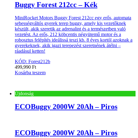
Buggy Forest 212cc – Kék
MiniRocket Motors Buggy Forest 212cc egy erős, automata
sebességváltós gyerek terep buggy, amely kis vezetőknek
készült, akik szeretik az adrenalint és a természetben való
vezetést. Az erős, 212 köbcentis négyütemű motor és a
robosztus felépítés ideálissá teszi kb. 8 éves kortól azoknak a
gyerekeknek, akik igazi terepezést szeretnének átélni –
ráadásul ketten!
KÓD: Forest212b
499,990
Ft
Kosárba teszem
Újdonság
ECOBuggy 2000W 20Ah – Piros
ECOBuggy 2000W 20Ah – Piros