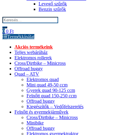
Levegő szűrők
Benzin szűrők
Search
for:
0
0
Ft
Termékkínálat
Akciós termékeink
Teljes webárúház
Elektromos rollerek
Cross/Dirtbike – Minicross
Offroad buggy
Quad – ATV
Elektromos quad
Mini quad 49-50 ccm
Gyerek quad 90-125 ccm
Felnőtt quad 150-250 ccm
Offroad buggy
Kiegészítők – Vedőfelszerelés
Felnőtt és gyermekjárművek
Cross/Dirtbike – Minicross
Minibike
Offroad buggy
Elektromos gyermektraktor