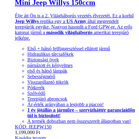
Mini Jeep Willys 150ccm
Élje átt Ön is a 2. Világháborús vezetés élvezetét. Ez a korhű
Jeep Willys
replika egy a
US Army
által megrendelt
terepjárók egyike. Nagyon hasonlít a Ford GPW-re. Az erős
katonai jármű a
második világháborús
amerikai terepjáró
jelképe.
Első + hátsó felfüggesztéssel ellátott jármű
Hidraulikus tárcsafékek
Biztonsági övek
párnázott és kényelmes
első és hátsó lámpák
Sebességmérő
Visszapillantó tükrök
Pótkerék
Szélvédő
Terepjáró abroncsok
Ár-érték arányában a legjobb a piacon!
1 év jótállás a járműre – szervízháttér garanciaidőn
túl is biztosított!
A termék dobozban nem összeszerelt állapotban van!
KÓD: JEEPW150
1,199,000
Ft
Kosárba teszem