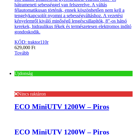
hátrameneti sebességgel van felszerelve. A váltás
félautomatikusan történik, ennek köszönhetően nem kell a
tengelykapcsolót nyomni a sebességváltáshoz. A vezetési
kényelemről kiváló minőségű lengéscsillapítók, 8″-os hátsó
kerekek, hidraulikus fékek és természetesen elektromos indító
gondoskodik.
KÓD: traktor110r
629,000
Ft
Tovább
Újdonság
Nincs raktáron
ECO MiniUTV 1200W – Piros
ECO MiniUTV 1200W – Piros