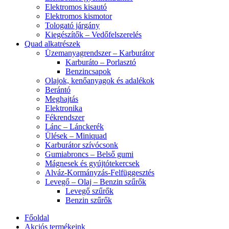
Elektromos kisautó
Elektromos kismotor
Tologató járgány
Kiegészítők – Vedőfelszerelés
Quad alkatrészek
Üzemanyagrendszer – Karburátor
Karburáto – Porlasztó
Benzincsapok
Olajok, kenőanyagok és adalékok
Berántó
Meghajtás
Elektronika
Fékrendszer
Lánc – Lánckerék
Ülések – Miniquad
Karburátor szívócsonk
Gumiabroncs – Belső gumi
Mágnesek és gyújtótekercsek
Alváz-Kormányzás-Felfüggesztés
Levegő – Olaj – Benzin szűrők
Levegő szűrők
Benzin szűrők
Főoldal
Akciós termékeink