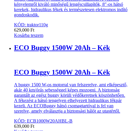
kényelemről kiváló minőségű lengéscsillapítók, 8″-os hátsó
kerekek, hidraulikus fékek és természetesen elektromos indító
gondoskodik.
KÓD: traktor110g
629,000
Ft
Kosárba teszem
ECO Buggy 1500W 20Ah – Kék
ECO Buggy 1500W 20Ah – Kék
A buggy 1500 W-os motorral van felszerelve, ami elképesztő,
akár 40 km/órás sebességgel képes mozogni. A biztonság
garantált az egész buggy körüli védőkeretnek köszönhetően.
A fékezést a hátsó tengelyen elhelyezett hidraulikus fékpár
kezeli. Az ECOBuggy hátsó csomagtartóval is fel van
szerelve, amely elválasztja a biztonsági hálót az utastértől.
KÓD: ECB1000W20AHBL-B
639,000
Ft