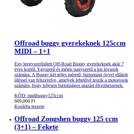
Offroad buggy gyerekeknek 125ccm
MIDI – 1+1
Egy leegyszerűsített Off-Road Buggy gyerekeknek akár 7
éves kortól. Egyszerű és mégis nagyszerű a kis lovasok
számára. A Buggy két teljes méretű, biztonsági övvel ellátott
üléssel van felszerelve, amelyek lehetővé teszik a motorosok
számára, hogy teljesen biztonságos utazást élvezhessenek.
KÓD: midibuggy125ccm
609,000
Ft
Kosárba teszem
Offroad Zongshen buggy 125 ccm
(3+1) – Fekete