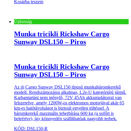
Kosárba teszem
Újdonság
Munka tricikli Rickshaw Cargo
Sunway DSL150 – Piros
Munka tricikli Rickshaw Cargo
Sunway DSL150 – Piros
Az új Cargo Sunway DSL150 típusú munkaháromkerekű
modell. Rendszámozásra alkalmas, L2e-U kategóriájú jármű.
Karbantartást nem igénylő, 72V 45Ah akkumulátorral van
felszerelve, amely 1200W-os elektromos motorjával akár 65
km-es hatótávolságot is biztosít egyetlen töltéssel. A
háromkerekű maximális teherbírása 600 kg (a sofőrt is
beleértve), így könnyedén szállíthatóak nagyobb terhek.
KÓD: DSL150-R