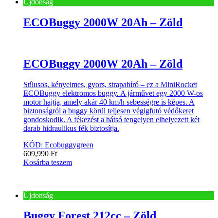
Újdonság
ECOBuggy 2000W 20Ah – Zöld
ECOBuggy 2000W 20Ah – Zöld
Stílusos, kényelmes, gyors, strapabíró – ez a MiniRocket
ECOBuggy elektromos buggy. A járművet egy 2000 W-os
motor hajtja, amely akár 40 km/h sebességre is képes. A
biztonságról a buggy körül teljesen végigfutó védőkeret
gondoskodik. A fékezést a hátsó tengelyen elhelyezett két
darab hidraulikus fék biztosítja.
KÓD: Ecobuggygreen
609,990
Ft
Kosárba teszem
Újdonság
Buggy Forest 212cc – Zöld