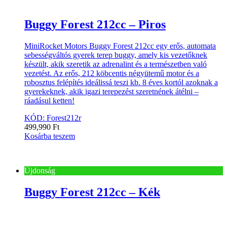
Buggy Forest 212cc – Piros
MiniRocket Motors Buggy Forest 212cc egy erős, automata
sebességváltós gyerek terep buggy, amely kis vezetőknek
készült, akik szeretik az adrenalint és a természetben való
vezetést. Az erős, 212 köbcentis négyütemű motor és a
robosztus felépítés ideálissá teszi kb. 8 éves kortól azoknak a
gyerekeknek, akik igazi terepezést szeretnének átélni –
ráadásul ketten!
KÓD: Forest212r
499,990
Ft
Kosárba teszem
Újdonság
Buggy Forest 212cc – Kék