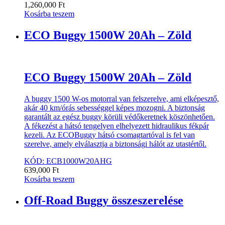
1,260,000
Ft
Kosárba teszem
ECO Buggy 1500W 20Ah – Zöld
ECO Buggy 1500W 20Ah – Zöld
A buggy 1500 W-os motorral van felszerelve, ami elképesztő,
akár 40 km/órás sebességgel képes mozogni. A biztonság
garantált az egész buggy körüli védőkeretnek köszönhetően.
A fékezést a hátsó tengelyen elhelyezett hidraulikus fékpár
kezeli. Az ECOBuggy hátsó csomagtartóval is fel van
szerelve, amely elválasztja a biztonsági hálót az utastértől.
KÓD: ECB1000W20AHG
639,000
Ft
Kosárba teszem
Off-Road Buggy összeszerelése