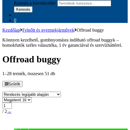
Keresés a következőre:
Keresés
0
Kezdőlap
Felnőtt és gyermekjárművek
Offroad buggy
Könnyen kezelhető, gombnyomásra indítható offroad buggyk –
homokfutók széles választéka, 1 év garanciával és szervízháttérel.
Offroad buggy
1–28 termék, összesen 51 db
Szűrők
/ 2
→