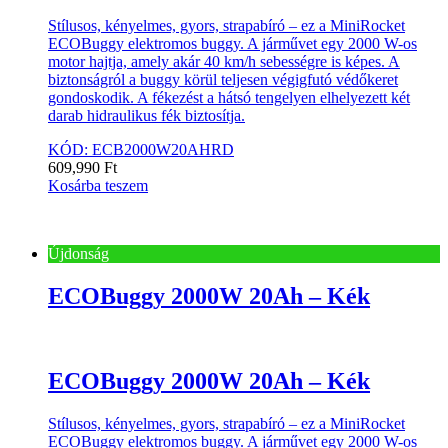
Stílusos, kényelmes, gyors, strapabíró – ez a MiniRocket
ECOBuggy elektromos buggy. A járművet egy 2000 W-os
motor hajtja, amely akár 40 km/h sebességre is képes. A
biztonságról a buggy körül teljesen végigfutó védőkeret
gondoskodik. A fékezést a hátsó tengelyen elhelyezett két
darab hidraulikus fék biztosítja.
KÓD: ECB2000W20AHRD
609,990
Ft
Kosárba teszem
Újdonság
ECOBuggy 2000W 20Ah – Kék
ECOBuggy 2000W 20Ah – Kék
Stílusos, kényelmes, gyors, strapabíró – ez a MiniRocket
ECOBuggy elektromos buggy. A járművet egy 2000 W-os