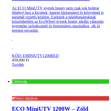
Az ECO MiniUTV gyerek buggy nem csak sok boldog
élményt hoz a kicsinek, hanem biztonságot és kényelmet is
garantál vezetés közben. Ezeknek a tulajdonságoknak
köszönhetően az EcoWheel gyerek buggy ideális választás
gyermeke szórakoztató és biztonságos utazásához, sík és
terepen egyaránt.
KÓD: EMINIUTV1200RED
459,000
Ft
Tovább
Újdonság
Nincs raktáron
ECO MiniUTV 1200W – Zöld