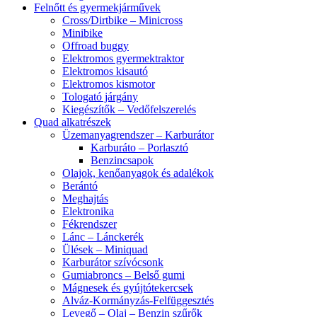
Felnőtt és gyermekjárművek
Cross/Dirtbike – Minicross
Minibike
Offroad buggy
Elektromos gyermektraktor
Elektromos kisautó
Elektromos kismotor
Tologató járgány
Kiegészítők – Vedőfelszerelés
Quad alkatrészek
Üzemanyagrendszer – Karburátor
Karburáto – Porlasztó
Benzincsapok
Olajok, kenőanyagok és adalékok
Berántó
Meghajtás
Elektronika
Fékrendszer
Lánc – Lánckerék
Ülések – Miniquad
Karburátor szívócsonk
Gumiabroncs – Belső gumi
Mágnesek és gyújtótekercsek
Alváz-Kormányzás-Felfüggesztés
Levegő – Olaj – Benzin szűrők