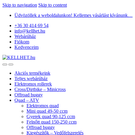
Skip to navigation
Skip to content
Üdvözöllek a weboldalunkon! Kellemes vásárlást kívánunk…
+36 30 414 69 54
info@kellhet.hu
Webárúház
Fiókom
Kedvenceim
Akciós termékeink
Teljes webárúház
Elektromos rollerek
Cross/Dirtbike – Minicross
Offroad buggy
Quad – ATV
Elektromos quad
Mini quad 49-50 ccm
Gyerek quad 90-125 ccm
Felnőtt quad 150-250 ccm
Offroad buggy
Kiegészítők – Vedőfelszerelés