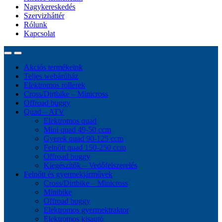
Nagykereskedés
Szervizháttér
Rólunk
Kapcsolat
Akciós termékeink
Teljes webárúház
Elektromos rollerek
Cross/Dirtbike – Minicross
Offroad buggy
Quad – ATV
Elektromos quad
Mini quad 49-50 ccm
Gyerek quad 90-125 ccm
Felnőtt quad 150-250 ccm
Offroad buggy
Kiegészítők – Vedőfelszerelés
Felnőtt és gyermekjárművek
Cross/Dirtbike – Minicross
Minibike
Offroad buggy
Elektromos gyermektraktor
Elektromos kisautó