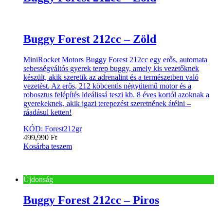
Buggy Forest 212cc – Zöld
MiniRocket Motors Buggy Forest 212cc egy erős, automata
sebességváltós gyerek terep buggy, amely kis vezetőknek
készült, akik szeretik az adrenalint és a természetben való
vezetést. Az erős, 212 köbcentis négyütemű motor és a
robosztus felépítés ideálissá teszi kb. 8 éves kortól azoknak a
gyerekeknek, akik igazi terepezést szeretnének átélni –
ráadásul ketten!
KÓD: Forest212gr
499,990
Ft
Kosárba teszem
Újdonság
Buggy Forest 212cc – Piros