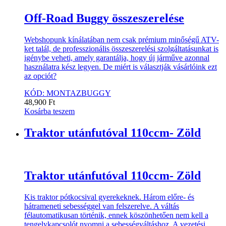
Off-Road Buggy összeszerelése
Webshopunk kínálatában nem csak prémium minőségű ATV-
ket talál, de professzionális összeszerelési szolgáltatásunkat is
igénybe veheti, amely garantálja, hogy új járműve azonnal
használatra kész legyen. De miért is választják vásárlóink ezt
az opciót?
KÓD: MONTAZBUGGY
48,900
Ft
Kosárba teszem
Traktor utánfutóval 110ccm- Zöld
Traktor utánfutóval 110ccm- Zöld
Kis traktor pótkocsival gyerekeknek. Három előre- és
hátrameneti sebességgel van felszerelve. A váltás
félautomatikusan történik, ennek köszönhetően nem kell a
tengelykapcsolót nyomni a sebességváltáshoz. A vezetési