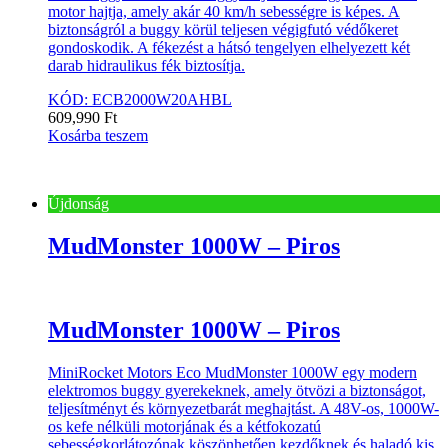
motor hajtja, amely akár 40 km/h sebességre is képes. A
biztonságról a buggy körül teljesen végigfutó védőkeret
gondoskodik. A fékezést a hátsó tengelyen elhelyezett két
darab hidraulikus fék biztosítja.
KÓD: ECB2000W20AHBL
609,990
Ft
Kosárba teszem
Újdonság
MudMonster 1000W – Piros
MudMonster 1000W – Piros
MiniRocket Motors Eco MudMonster 1000W egy modern
elektromos buggy gyerekeknek, amely ötvözi a biztonságot,
teljesítményt és környezetbarát meghajtást. A 48V-os, 1000W-
os kefe nélküli motorjának és a kétfokozatú
sebességkorlátozónak köszönhetően kezdőknek és haladó kis