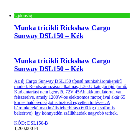
Újdonság
Munka tricikli Rickshaw Cargo
Sunway DSL150 – Kék
Munka tricikli Rickshaw Cargo
Sunway DSL150 – Kék
Az új Cargo Sunway DSL150 típusú munkaháromkerekű
modell. Rendszámozásra alkalmas, L2e-U kategóriájú jármű.
Karbantartást nem igénylő, 72V 45Ah akkumulátorral van
felszerelve, amely 1200W-os elektromos motorjával akár 65
km-es hatótávolságot is biztosít egyetlen töltéssel. A
háromkerekű maximális teherbírása 600 kg (a sofőrt is
beleértve), így könnyedén szállíthatóak nagyobb terhek.
KÓD: DSL150-B
1,260,000
Ft