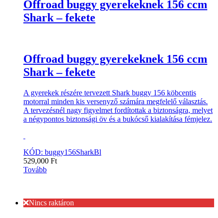
Offroad buggy gyerekeknek 156 ccm
Shark – fekete
Offroad buggy gyerekeknek 156 ccm
Shark – fekete
A gyerekek részére tervezett Shark buggy 156 köbcentis
motorral minden kis versenyző számára megfelelő választás.
A tervezésnél nagy figyelmet fordítottak a biztonságra, melyet
a négypontos biztonsági öv és a bukócső kialakítása fémjelez.
KÓD: buggy156SharkBl
529,000
Ft
Tovább
Nincs raktáron