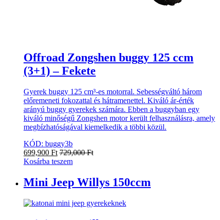
Offroad Zongshen buggy 125 ccm
(3+1) – Fekete
Gyerek buggy 125 cm³-es motorral. Sebességváltó három
előremeneti fokozattal és hátramenettel. Kiváló ár-érték
arányú buggy gyerekek számára. Ebben a buggyban egy
kiváló minőségű Zongshen motor került felhasználásra, amely
megbízhatóságával kiemelkedik a többi közül.
KÓD: buggy3b
699,900
Ft
729,000
Ft
Kosárba teszem
Mini Jeep Willys 150ccm