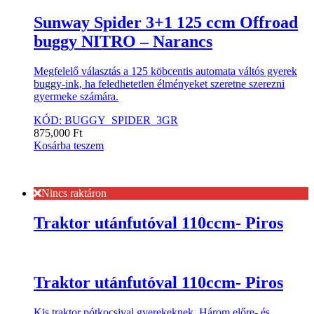
Sunway Spider 3+1 125 ccm Offroad
buggy NITRO – Narancs
Megfelelő választás a 125 köbcentis automata váltós gyerek
buggy-ink, ha feledhetetlen élményeket szeretne szerezni
gyermeke számára.
KÓD: BUGGY_SPIDER_3GR
875,000
Ft
Kosárba teszem
Nincs raktáron
Traktor utánfutóval 110ccm- Piros
Traktor utánfutóval 110ccm- Piros
Kis traktor pótkocsival gyerekeknek. Három előre- és