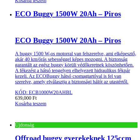
Kosárba teszem
ECO Buggy 1500W 20Ah – Piros
ECO Buggy 1500W 20Ah – Piros
A buggy 1500 W-os motorral van felszerelve, ami elképesztő,
akár 40 km/órás sebességgel képes mozogni. A biztonság
garantált az egész buggy körüli védőkeretnek köszönhetően.
A fékezést a hátsó tengelyen elhelyezett hidraulikus fékpár
kezeli. Az ECOBuggy hátsó csomagtartóval is fel van
szerelve, amely elválasztja a biztonsági hálót az utastértől.
KÓD: ECB1000W20AHBL
639,000
Ft
Kosárba teszem
Újdonság
Offroad buggy gyerekeknek 125ccm