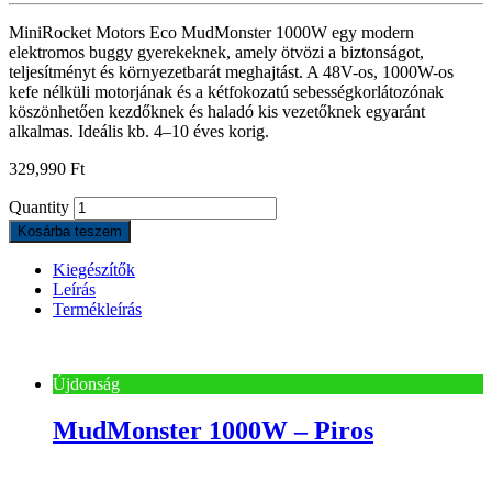
MiniRocket Motors Eco MudMonster 1000W egy modern
elektromos buggy gyerekeknek, amely ötvözi a biztonságot,
teljesítményt és környezetbarát meghajtást. A 48V-os, 1000W-os
kefe nélküli motorjának és a kétfokozatú sebességkorlátozónak
köszönhetően kezdőknek és haladó kis vezetőknek egyaránt
alkalmas. Ideális kb. 4–10 éves korig.
329,990
Ft
Quantity
Kosárba teszem
Kiegészítők
Leírás
Termékleírás
Újdonság
MudMonster 1000W – Piros