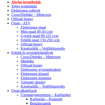
Akciós termékeink
Teljes webárúház
Elektromos rollerek
Cross/Dirtbike – Minicross
Offroad buggy
Quad – ATV
Elektromos quad
Mini quad 49-50 ccm
Gyerek quad 90-125 ccm
Felnőtt quad 150-250 ccm
Offroad buggy
Kiegészítők – Vedőfelszerelés
Felnőtt és gyermekjárművek
Cross/Dirtbike – Minicross
Minibike
Offroad buggy
Elektromos gyermektraktor
Elektromos kisautó
Elektromos kismotor
Tologató járgány
Kiegészítők – Vedőfelszerelés
Quad alkatrészek
Üzemanyagrendszer – Karburátor
Karburáto – Porlasztó
Benzincsapok