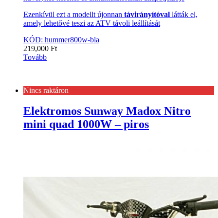
Ezenkívül ezt a modellt újonnan
távirányítóval
látták el,
amely lehetővé teszi az ATV távoli leállítását
KÓD: hummer800w-bla
219,000
Ft
Tovább
Nincs raktáron
Elektromos Sunway Madox Nitro
mini quad 1000W – piros