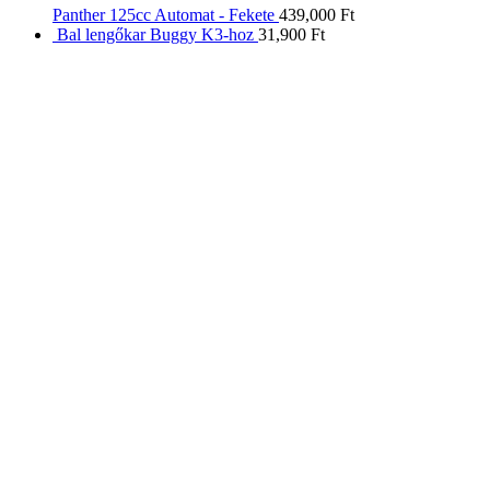
Panther 125cc Automat - Fekete
439,000
Ft
Bal lengőkar Buggy K3-hoz
31,900
Ft