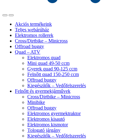
Akciós termékeink
Teljes webárúház
Elektromos rollerek
Cross/Dirtbike – Minicross
Offroad buggy
Quad – ATV
Elektromos quad
Mini quad 49-50 ccm
Gyerek quad 90-125 ccm
Felnőtt quad 150-250 ccm
Offroad buggy
Kiegészítők – Vedőfelszerelés
Felnőtt és gyermekjárművek
Cross/Dirtbike – Minicross
Minibike
Offroad buggy
Elektromos gyermektraktor
Elektromos kisautó
Elektromos kismotor
Tologató járgány
Kiegészítők – Vedőfelszerelés