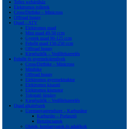
Teljes webárúház
Elektromos rollerek
Cross/Dirtbike – Minicross
Offroad buggy
Quad – ATV
Elektromos quad
Mini quad 49-50 ccm
Gyerek quad 90-125 ccm
Felnőtt quad 150-250 ccm
Offroad buggy
Kiegészítők – Vedőfelszerelés
Felnőtt és gyermekjárművek
Cross/Dirtbike – Minicross
Minibike
Offroad buggy
Elektromos gyermektraktor
Elektromos kisautó
Elektromos kismotor
Tologató járgány
Kiegészítők – Vedőfelszerelés
Quad alkatrészek
Üzemanyagrendszer – Karburátor
Karburáto – Porlasztó
Benzincsapok
Olajok, kenőanyagok és adalékok