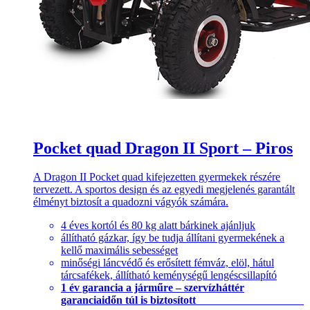
Pocket quad Dragon II Sport – Piros
A Dragon II Pocket quad kifejezetten gyermekek részére
tervezett. A sportos design és az egyedi megjelenés garantált
élményt biztosít a quadozni vágyók számára.
4 éves kortól és 80 kg alatt bárkinek ajánljuk
állítható gázkar, így be tudja állítani gyermekének a
kellő maximális sebességet
minőségi láncvédő és erősített fémváz, elöl, hátul
tárcsafékek, állítható keménységű lengéscsillapító
1 év garancia a járműre – szervízháttér
garanciaidőn túl is biztosított