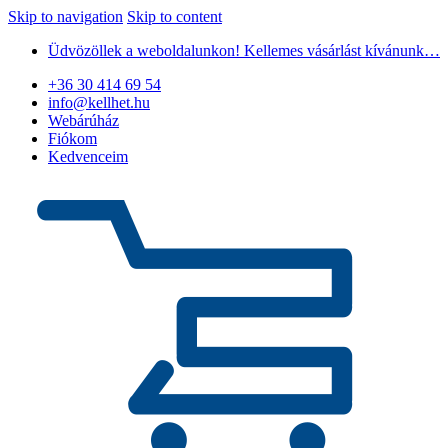
Skip to navigation
Skip to content
Üdvözöllek a weboldalunkon! Kellemes vásárlást kívánunk…
+36 30 414 69 54
info@kellhet.hu
Webárúház
Fiókom
Kedvenceim