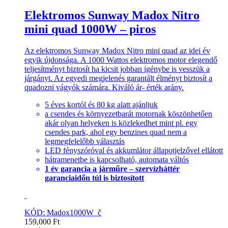
Elektromos Sunway Madox Nitro
mini quad 1000W – piros
Az elektromos Sunway Madox Nitro mini quad az idei év
egyik újdonsága. A 1000 Wattos elektromos motor elegendő
teljesítményt biztosít ha kicsit jobban igénybe is vesszük a
járgányt. Az egyedi megjelenés garantált élményt biztosít a
quadozni vágyók számára. Kiváló ár- érték arány.
5 éves kortól és 80 kg alatt ajánljuk
a csendes és környezetbarát motornak köszönhetően
akár olyan helyeken is közlekedhet mint pl. egy
csendes park, ahol egy benzines quad nem a
legmegfelelőbb választás
LED fényszóróval és akkumlátor állapotjelzővel ellátott
hátramenetbe is kapcsolható, automata váltós
1 év garancia a járműre – szervízháttér
garanciaidőn túl is biztosított
KÓD: Madox1000W_č
159,000
Ft