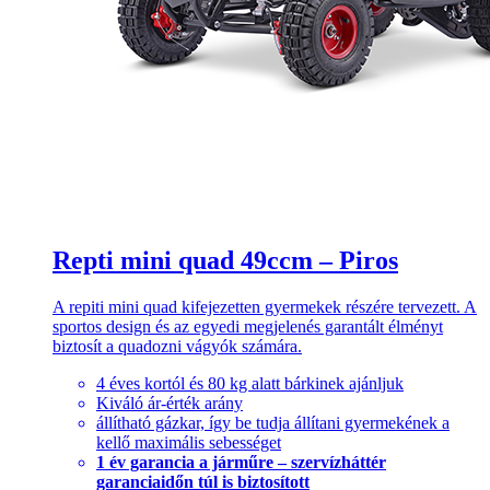
Repti mini quad 49ccm – Piros
A repiti mini quad kifejezetten gyermekek részére tervezett. A
sportos design és az egyedi megjelenés garantált élményt
biztosít a quadozni vágyók számára.
4 éves kortól és 80 kg alatt bárkinek ajánljuk
Kiváló ár-érték arány
állítható gázkar, így be tudja állítani gyermekének a
kellő maximális sebességet
1 év garancia a járműre – szervízháttér
garanciaidőn túl is biztosított