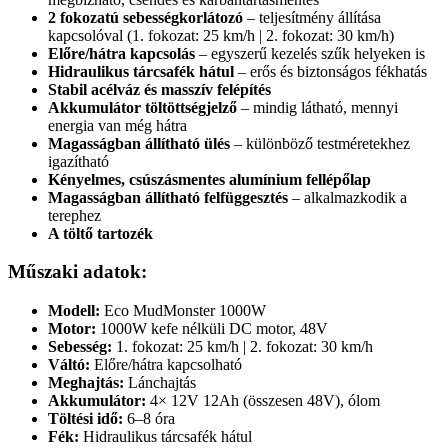
2 fokozatú sebességkorlátozó
– teljesítmény állítása
kapcsolóval (1. fokozat: 25 km/h | 2. fokozat: 30 km/h)
Előre/hátra kapcsolás
– egyszerű kezelés szűk helyeken is
Hidraulikus tárcsafék hátul
– erős és biztonságos fékhatás
Stabil acélváz és masszív felépítés
Akkumulátor töltöttségjelző
– mindig látható, mennyi
energia van még hátra
Magasságban állítható ülés
– különböző testméretekhez
igazítható
Kényelmes, csúszásmentes alumínium fellépőlap
Magasságban állítható felfüggesztés
– alkalmazkodik a
terephez
A töltő tartozék
Műszaki adatok:
Modell:
Eco MudMonster 1000W
Motor:
1000W kefe nélküli DC motor, 48V
Sebesség:
1. fokozat: 25 km/h | 2. fokozat: 30 km/h
Váltó:
Előre/hátra kapcsolható
Meghajtás:
Lánchajtás
Akkumulátor:
4× 12V 12Ah (összesen 48V), ólom
Töltési idő:
6–8 óra
Fék:
Hidraulikus tárcsafék hátul