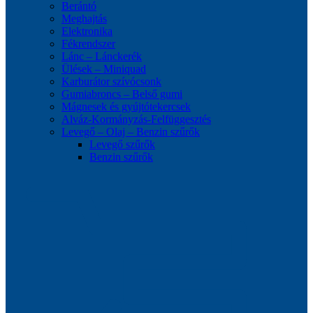
Berántó
Meghajtás
Elektronika
Fékrendszer
Lánc – Lánckerék
Ülések – Miniquad
Karburátor szívócsonk
Gumiabroncs – Belső gumi
Mágnesek és gyújtótekercsek
Alváz-Kormányzás-Felfüggesztés
Levegő – Olaj – Benzin szűrők
Levegő szűrők
Benzin szűrők