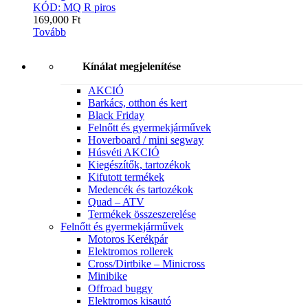
KÓD: MQ R piros
169,000
Ft
Tovább
Kínálat megjelenítése
AKCIÓ
Barkács, otthon és kert
Black Friday
Felnőtt és gyermekjárművek
Hoverboard / mini segway
Húsvéti AKCIÓ
Kiegészítők, tartozékok
Kifutott termékek
Medencék és tartozékok
Quad – ATV
Termékek összeszerelése
Felnőtt és gyermekjárművek
Motoros Kerékpár
Elektromos rollerek
Cross/Dirtbike – Minicross
Minibike
Offroad buggy
Elektromos kisautó