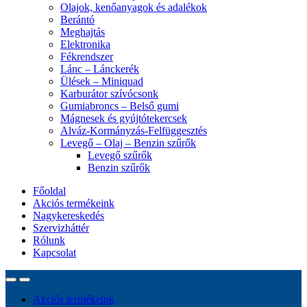
Olajok, kenőanyagok és adalékok
Berántó
Meghajtás
Elektronika
Fékrendszer
Lánc – Lánckerék
Ülések – Miniquad
Karburátor szívócsonk
Gumiabroncs – Belső gumi
Mágnesek és gyújtótekercsek
Alváz-Kormányzás-Felfüggesztés
Levegő – Olaj – Benzin szűrők
Levegő szűrők
Benzin szűrők
Főoldal
Akciós termékeink
Nagykereskedés
Szervizháttér
Rólunk
Kapcsolat
Akciós termékeink