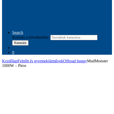
Search
Keresés a következőre:
Keresés
0
Kezdőlap
Felnőtt és gyermekjárművek
Offroad buggy
MudMonster
1000W – Piros