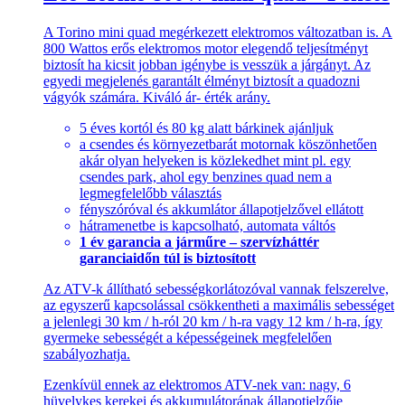
A Torino mini quad megérkezett elektromos változatban is. A
800 Wattos erős elektromos motor elegendő teljesítményt
biztosít ha kicsit jobban igénybe is vesszük a járgányt. Az
egyedi megjelenés garantált élményt biztosít a quadozni
vágyók számára. Kiváló ár- érték arány.
5 éves kortól és 80 kg alatt bárkinek ajánljuk
a csendes és környezetbarát motornak köszönhetően
akár olyan helyeken is közlekedhet mint pl. egy
csendes park, ahol egy benzines quad nem a
legmegfelelőbb választás
fényszóróval és akkumlátor állapotjelzővel ellátott
hátramenetbe is kapcsolható, automata váltós
1 év garancia a járműre – szervízháttér
garanciaidőn túl is biztosított
Az ATV-k állítható sebességkorlátozóval vannak felszerelve,
az egyszerű kapcsolással csökkentheti a maximális sebességet
a jelenlegi 30 km / h-ról 20 km / h-ra vagy 12 km / h-ra, így
gyermeke sebességét a képességeinek megfelelően
szabályozhatja.
Ezenkívül ennek az elektromos ATV-nek van: nagy, 6
hüvelykes kerekei és akkumulátorának állapotjelzője