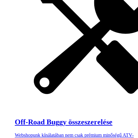
Off-Road Buggy összeszerelése
Webshopunk kínálatában nem csak prémium minőségű ATV-