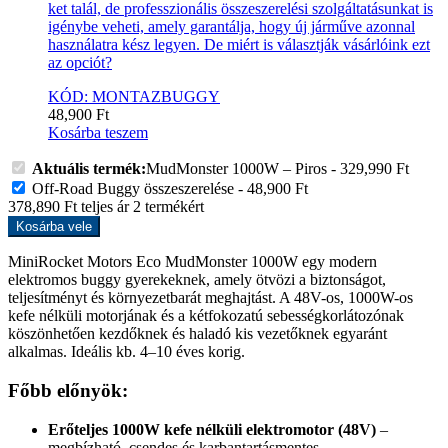
ket talál, de professzionális összeszerelési szolgáltatásunkat is
igénybe veheti, amely garantálja, hogy új járműve azonnal
használatra kész legyen. De miért is választják vásárlóink ezt
az opciót?
KÓD: MONTAZBUGGY
48,900
Ft
Kosárba teszem
Aktuális termék:
MudMonster 1000W – Piros
-
329,990
Ft
Off-Road Buggy összeszerelése
-
48,900
Ft
378,890
Ft
teljes ár
2
termékért
Kosárba vele
MiniRocket Motors Eco MudMonster 1000W egy modern
elektromos buggy gyerekeknek, amely ötvözi a biztonságot,
teljesítményt és környezetbarát meghajtást. A 48V-os, 1000W-os
kefe nélküli motorjának és a kétfokozatú sebességkorlátozónak
köszönhetően kezdőknek és haladó kis vezetőknek egyaránt
alkalmas. Ideális kb. 4–10 éves korig.
Főbb előnyök:
Erőteljes 1000W kefe nélküli elektromotor (48V)
–
megbízható, csendes és karbantartásmentes