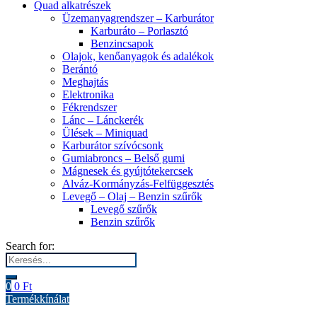
Quad alkatrészek
Üzemanyagrendszer – Karburátor
Karburáto – Porlasztó
Benzincsapok
Olajok, kenőanyagok és adalékok
Berántó
Meghajtás
Elektronika
Fékrendszer
Lánc – Lánckerék
Ülések – Miniquad
Karburátor szívócsonk
Gumiabroncs – Belső gumi
Mágnesek és gyújtótekercsek
Alváz-Kormányzás-Felfüggesztés
Levegő – Olaj – Benzin szűrők
Levegő szűrők
Benzin szűrők
Search for:
0
0
Ft
Termékkínálat