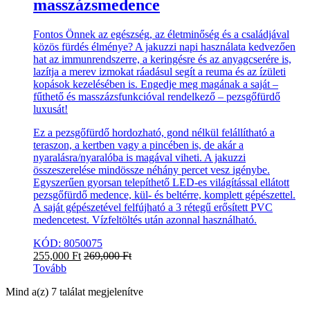
masszázsmedence
Fontos Önnek az egészség, az életminőség és a családjával
közös fürdés élménye? A jakuzzi napi használata kedvezően
hat az immunrendszerre, a keringésre és az anyagcserére is,
lazítja a merev izmokat ráadásul segít a reuma és az ízületi
kopások kezelésében is. Engedje meg magának a saját –
fűthető és masszázsfunkcióval rendelkező – pezsgőfürdő
luxusát!
Ez a pezsgőfürdő hordozható, gond nélkül felállítható a
teraszon, a kertben vagy a pincében is, de akár a
nyaralásra/nyaralóba is magával viheti. A jakuzzi
összeszerelése mindössze néhány percet vesz igénybe.
Egyszerűen gyorsan telepíthető LED-es világítással ellátott
pezsgőfürdő medence, kül- és beltérre, komplett gépészettel.
A saját gépészetével felfújható a 3 rétegű erősített PVC
medencetest. Vízfeltöltés után azonnal használható.
KÓD: 8050075
255,000
Ft
269,000
Ft
Tovább
Mind a(z) 7 találat megjelenítve