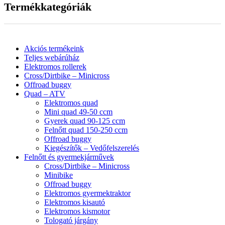
Termékkategóriák
Akciós termékeink
Teljes webárúház
Elektromos rollerek
Cross/Dirtbike – Minicross
Offroad buggy
Quad – ATV
Elektromos quad
Mini quad 49-50 ccm
Gyerek quad 90-125 ccm
Felnőtt quad 150-250 ccm
Offroad buggy
Kiegészítők – Vedőfelszerelés
Felnőtt és gyermekjárművek
Cross/Dirtbike – Minicross
Minibike
Offroad buggy
Elektromos gyermektraktor
Elektromos kisautó
Elektromos kismotor
Tologató járgány