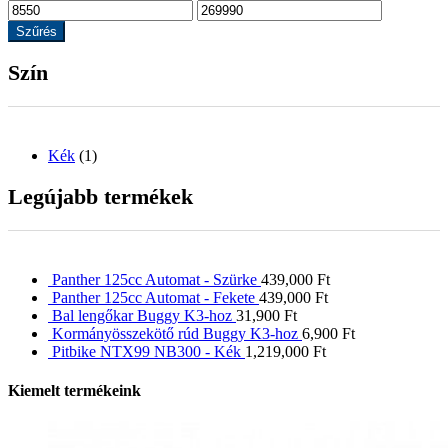
Szűrés
Szín
Kék
(1)
Legújabb termékek
Panther 125cc Automat - Szürke
439,000
Ft
Panther 125cc Automat - Fekete
439,000
Ft
Bal lengőkar Buggy K3-hoz
31,900
Ft
Kormányösszekötő rúd Buggy K3-hoz
6,900
Ft
Pitbike NTX99 NB300 - Kék
1,219,000
Ft
Kiemelt termékeink