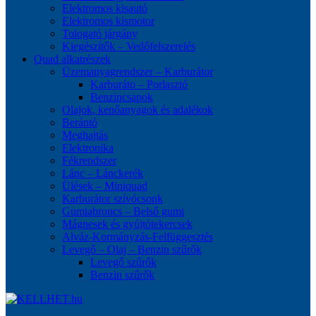
Elektromos kisautó
Elektromos kismotor
Tologató járgány
Kiegészítők – Vedőfelszerelés
Quad alkatrészek
Üzemanyagrendszer – Karburátor
Karburáto – Porlasztó
Benzincsapok
Olajok, kenőanyagok és adalékok
Berántó
Meghajtás
Elektronika
Fékrendszer
Lánc – Lánckerék
Ülések – Miniquad
Karburátor szívócsonk
Gumiabroncs – Belső gumi
Mágnesek és gyújtótekercsek
Alváz-Kormányzás-Felfüggesztés
Levegő – Olaj – Benzin szűrők
Levegő szűrők
Benzin szűrők