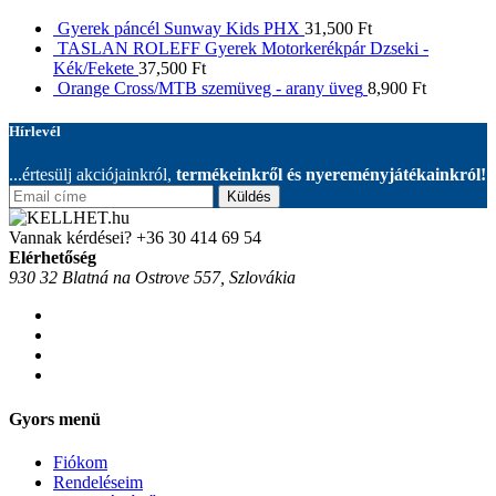
Gyerek páncél Sunway Kids PHX
31,500
Ft
TASLAN ROLEFF Gyerek Motorkerékpár Dzseki -
Kék/Fekete
37,500
Ft
Orange Cross/MTB szemüveg - arany üveg
8,900
Ft
Hírlevél
...értesülj akciójainkról,
termékeinkről és nyereményjátékainkról!
Küldés
Vannak kérdései?
+36 30 414 69 54
Elérhetőség
930 32 Blatná na Ostrove 557, Szlovákia
Gyors menü
Fiókom
Rendeléseim