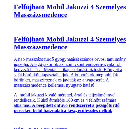
Felfújható Mobil Jakuzzi 4 Személyes
Masszázsmedence
Felfújható Mobil Jakuzzi 4 Személyes
Masszázsmedence
A hab-masszázs fürdő gyógyhatását számos orvosi tanulmány
igazolja. A leggyakoribb az izom-csontrendszerre gyakorolt
kedvező hatása. Mentális kikapcsolódást biztosít. Előnyeit a
saját bőrünkön tapasztalhatjuk. A buborékok megpuhítják
bőrünket, masszíroznak és javítják az anyagcserét. A
masszázsmedence kellemes, nyugtató hatású.
A mobil jakuzzi kiváló mérettel, árral és teljesítménnyel
rendelkezik. Külső átmérője 180 cm és 4 felnőtt számára
alkalmas.
A beépített önfúvó rendszerrel a pezsgőfürdő
perceken belül használatra kész, erőfeszítés nélkül.