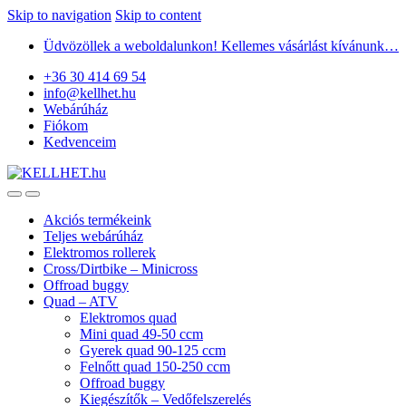
Skip to navigation
Skip to content
Üdvözöllek a weboldalunkon! Kellemes vásárlást kívánunk…
+36 30 414 69 54
info@kellhet.hu
Webárúház
Fiókom
Kedvenceim
Akciós termékeink
Teljes webárúház
Elektromos rollerek
Cross/Dirtbike – Minicross
Offroad buggy
Quad – ATV
Elektromos quad
Mini quad 49-50 ccm
Gyerek quad 90-125 ccm
Felnőtt quad 150-250 ccm
Offroad buggy
Kiegészítők – Vedőfelszerelés