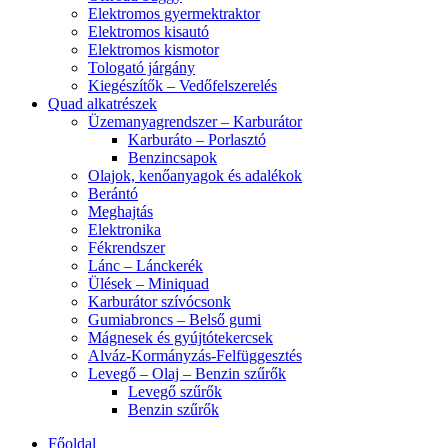
Elektromos gyermektraktor
Elektromos kisautó
Elektromos kismotor
Tologató járgány
Kiegészítők – Vedőfelszerelés
Quad alkatrészek
Üzemanyagrendszer – Karburátor
Karburáto – Porlasztó
Benzincsapok
Olajok, kenőanyagok és adalékok
Berántó
Meghajtás
Elektronika
Fékrendszer
Lánc – Lánckerék
Ülések – Miniquad
Karburátor szívócsonk
Gumiabroncs – Belső gumi
Mágnesek és gyújtótekercsek
Alváz-Kormányzás-Felfüggesztés
Levegő – Olaj – Benzin szűrők
Levegő szűrők
Benzin szűrők
Főoldal