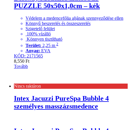
PUZZLE 50x50x1,0cm – kék
Védelem a medencefólia aljának szennyeződése ellen
Könnyű beszerelés és összeszerelés
Szigetelő felület
100% vízálló
Könnyen tisztítható
2
Terület:
2,25 m
Anyag:
EVA
KÓD: 2171565
8,550
Ft
Tovább
Nincs raktáron
Intex Jacuzzi PureSpa Bubble 4
személyes masszázsmedence