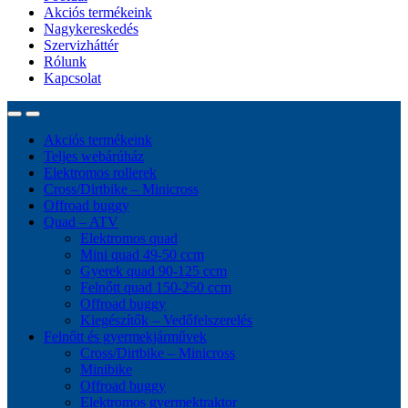
Akciós termékeink
Nagykereskedés
Szervizháttér
Rólunk
Kapcsolat
Akciós termékeink
Teljes webárúház
Elektromos rollerek
Cross/Dirtbike – Minicross
Offroad buggy
Quad – ATV
Elektromos quad
Mini quad 49-50 ccm
Gyerek quad 90-125 ccm
Felnőtt quad 150-250 ccm
Offroad buggy
Kiegészítők – Vedőfelszerelés
Felnőtt és gyermekjárművek
Cross/Dirtbike – Minicross
Minibike
Offroad buggy
Elektromos gyermektraktor