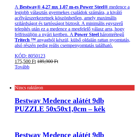
A
Bestway® 4,27 mx 1,07 m-es Power Steel®
medence a
legjobb választás gyermekes családok számára, a kiváló
acélvázszerkezetnek köszönhetően, amely maximális
szilárdságot és tartósságot biztosít. A minimális egyszerű
telepítés után ez a medence a megfelelő válasz arra, hogy
felfrissüljön a nyári kertben. A
Power Steel
háromrétegű
Tritech ™
anyagból készül, külső oldalán rattan nyomtatás,
alsó részén pedig reális csempenyomtatás található.
KÓD: 8050123
175,500
Ft
189,900
Ft
Tovább
Nincs raktáron
Bestway Medence alátét 9db
PUZZLE 50x50x1,0cm – kék
Bestway Medence alátét 9db