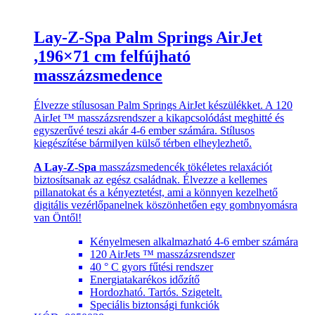
Lay-Z-Spa Palm Springs AirJet
,196×71 cm felfújható
masszázsmedence
Élvezze stílusosan Palm Springs AirJet készülékket. A 120
AirJet ™ masszázsrendszer a kikapcsolódást meghitté és
egyszerűvé teszi akár 4-6 ember számára. Stílusos
kiegészítése bármilyen külső térben elheylezhető.
A Lay-Z-Spa
masszázsmedencék tökéletes relaxációt
biztosítsanak az egész családnak. Élvezze a kellemes
pillanatokat és a kényeztetést, ami a könnyen kezelhető
digitális vezérlőpanelnek köszönhetően egy gombnyomásra
van Öntől!
Kényelmesen alkalmazható 4-6 ember számára
120 AirJets ™ masszázsrendszer
40 ° C gyors fűtési rendszer
Energiatakarékos időzítő
Hordozható. Tartós. Szigetelt.
Speciális biztonsági funkciók