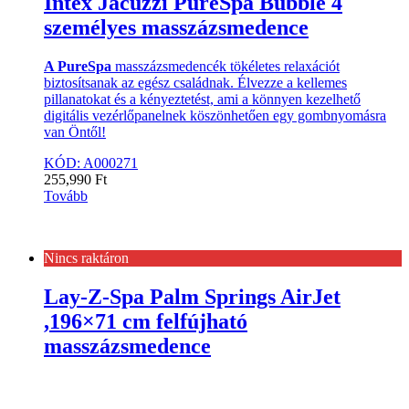
Intex Jacuzzi PureSpa Bubble 4
személyes masszázsmedence
A PureSpa
masszázsmedencék tökéletes relaxációt
biztosítsanak az egész családnak. Élvezze a kellemes
pillanatokat és a kényeztetést, ami a könnyen kezelhető
digitális vezérlőpanelnek köszönhetően egy gombnyomásra
van Öntől!
KÓD: A000271
255,990
Ft
Tovább
Nincs raktáron
Lay-Z-Spa Palm Springs AirJet
,196×71 cm felfújható
masszázsmedence