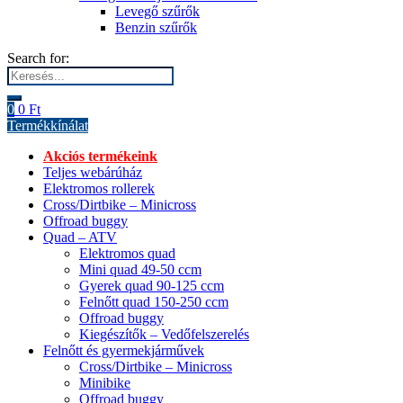
Levegő szűrők
Benzin szűrők
Search for:
0
0
Ft
Termékkínálat
Akciós termékeink
Teljes webárúház
Elektromos rollerek
Cross/Dirtbike – Minicross
Offroad buggy
Quad – ATV
Elektromos quad
Mini quad 49-50 ccm
Gyerek quad 90-125 ccm
Felnőtt quad 150-250 ccm
Offroad buggy
Kiegészítők – Vedőfelszerelés
Felnőtt és gyermekjárművek
Cross/Dirtbike – Minicross
Minibike
Offroad buggy