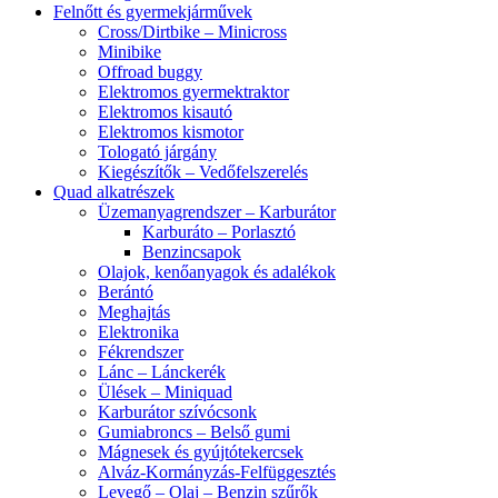
Felnőtt és gyermekjárművek
Cross/Dirtbike – Minicross
Minibike
Offroad buggy
Elektromos gyermektraktor
Elektromos kisautó
Elektromos kismotor
Tologató járgány
Kiegészítők – Vedőfelszerelés
Quad alkatrészek
Üzemanyagrendszer – Karburátor
Karburáto – Porlasztó
Benzincsapok
Olajok, kenőanyagok és adalékok
Berántó
Meghajtás
Elektronika
Fékrendszer
Lánc – Lánckerék
Ülések – Miniquad
Karburátor szívócsonk
Gumiabroncs – Belső gumi
Mágnesek és gyújtótekercsek
Alváz-Kormányzás-Felfüggesztés
Levegő – Olaj – Benzin szűrők