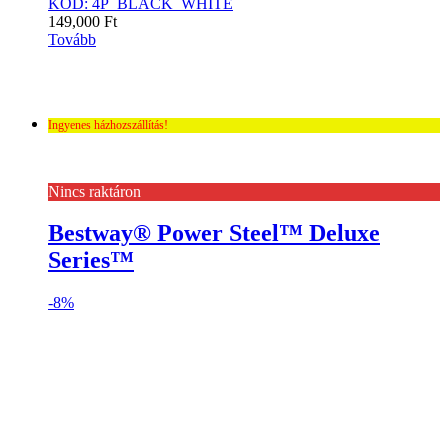
KÓD: 4P_BLACK_WHITE
149,000
Ft
Tovább
Ingyenes házhozszállítás!
Nincs raktáron
Bestway® Power Steel™ Deluxe
Series™
-
8%