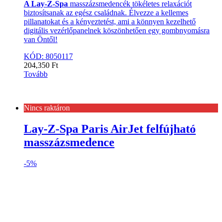
A Lay-Z-Spa
masszázsmedencék tökéletes relaxációt
biztosítsanak az egész családnak. Élvezze a kellemes
pillanatokat és a kényeztetést, ami a könnyen kezelhető
digitális vezérlőpanelnek köszönhetően egy gombnyomásra
van Öntől!
KÓD: 8050117
204,350
Ft
Tovább
Nincs raktáron
Lay-Z-Spa Paris AirJet felfújható
masszázsmedence
-
5%