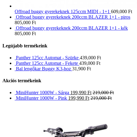
Offroad buggy gyerekeknek 125ccm MIDI - 1+1
609,000
Ft
Offroad buggy gyerekeknek 200ccm BLAZER 1+1 - piros
805,000
Ft
Offroad buggy gyerekeknek 200ccm BLAZER 1+1 - kék
805,000
Ft
Legújabb termékeink
Panther 125cc Automat - Szürke
439,000
Ft
Panther 125cc Automat - Fekete
439,000
Ft
Bal lengőkar Buggy K3-hoz
31,900
Ft
Akciós termékeink
MiniHunter 1000W - Sárga
199,990
Ft
219,000
Ft
MiniHunter 1000W - Pink
199,990
Ft
219,000
Ft