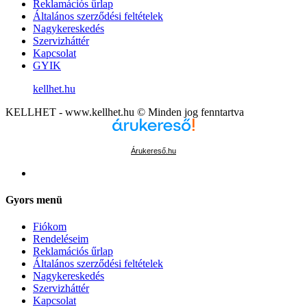
Reklamációs űrlap
Általános szerződési feltételek
Nagykereskedés
Szervizháttér
Kapcsolat
GYIK
kellhet.hu
KELLHET - www.kellhet.hu © Minden jog fenntartva
Árukereső.hu
Gyors menü
Fiókom
Rendeléseim
Reklamációs űrlap
Általános szerződési feltételek
Nagykereskedés
Szervizháttér
Kapcsolat