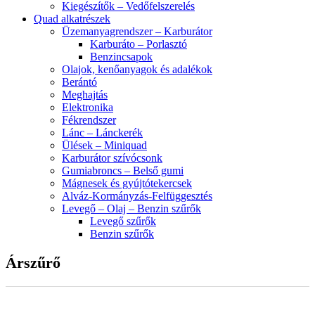
Kiegészítők – Vedőfelszerelés
Quad alkatrészek
Üzemanyagrendszer – Karburátor
Karburáto – Porlasztó
Benzincsapok
Olajok, kenőanyagok és adalékok
Berántó
Meghajtás
Elektronika
Fékrendszer
Lánc – Lánckerék
Ülések – Miniquad
Karburátor szívócsonk
Gumiabroncs – Belső gumi
Mágnesek és gyújtótekercsek
Alváz-Kormányzás-Felfüggesztés
Levegő – Olaj – Benzin szűrők
Levegő szűrők
Benzin szűrők
Árszűrő