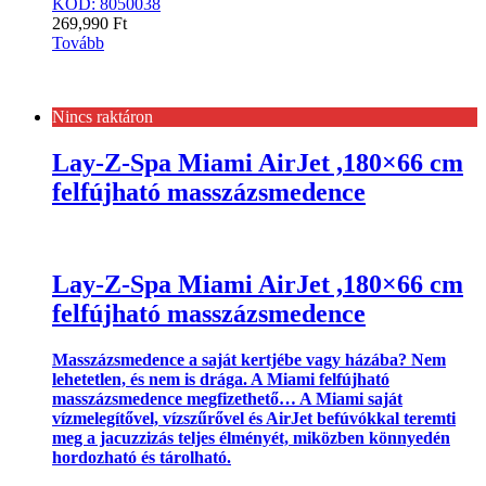
KÓD: 8050038
269,990
Ft
Tovább
Nincs raktáron
Lay-Z-Spa Miami AirJet ,180×66 cm
felfújható masszázsmedence
Lay-Z-Spa Miami AirJet ,180×66 cm
felfújható masszázsmedence
Masszázsmedence a saját kertjébe vagy házába? Nem
lehetetlen, és nem is drága. A Miami felfújható
masszázsmedence megfizethető… A Miami saját
vízmelegítővel, vízszűrővel és AirJet befúvókkal teremti
meg a jacuzzizás teljes élményét, miközben könnyedén
hordozható és tárolható.