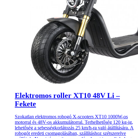
Elektromos roller XT10 48V Li –
Fekete
Szokatlan elektromos robogó X-scooters XT10 1000W-os
motorral és 48V-os akkumulátorral. Terhelhetőség 120 kg-ig,
lehetőség a sebességkorlátozás 25 km/h-ra való átállítására. A
robogót eredeti csomagolásában, szállításhoz szétszerelve