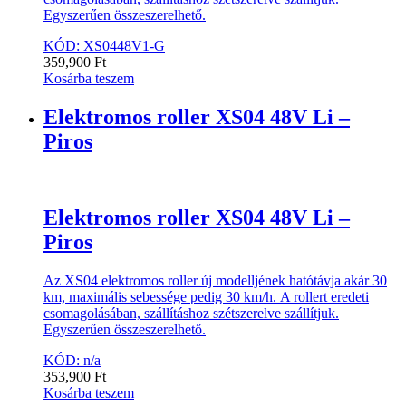
Egyszerűen összeszerelhető.
KÓD: XS0448V1-G
359,900
Ft
Kosárba teszem
Elektromos roller XS04 48V Li –
Piros
Elektromos roller XS04 48V Li –
Piros
Az XS04 elektromos roller új modelljének hatótávja akár 30
km, maximális sebessége pedig 30 km/h. A rollert eredeti
csomagolásában, szállításhoz szétszerelve szállítjuk.
Egyszerűen összeszerelhető.
KÓD: n/a
353,900
Ft
Kosárba teszem