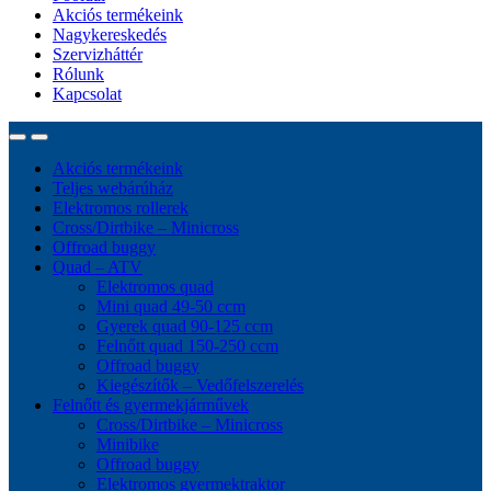
Akciós termékeink
Nagykereskedés
Szervizháttér
Rólunk
Kapcsolat
Akciós termékeink
Teljes webárúház
Elektromos rollerek
Cross/Dirtbike – Minicross
Offroad buggy
Quad – ATV
Elektromos quad
Mini quad 49-50 ccm
Gyerek quad 90-125 ccm
Felnőtt quad 150-250 ccm
Offroad buggy
Kiegészítők – Vedőfelszerelés
Felnőtt és gyermekjárművek
Cross/Dirtbike – Minicross
Minibike
Offroad buggy
Elektromos gyermektraktor