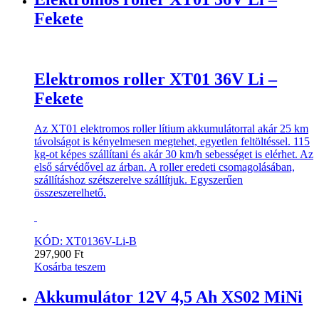
Fekete
Elektromos roller XT01 36V Li –
Fekete
Az XT01 elektromos roller lítium akkumulátorral akár 25 km
távolságot is kényelmesen megtehet, egyetlen feltöltéssel. 115
kg-ot képes szállítani és akár 30 km/h sebességet is elérhet. Az
első sárvédővel az árban. A roller eredeti csomagolásában,
szállításhoz szétszerelve szállítjuk. Egyszerűen
összeszerelhető.
KÓD: XT0136V-Li-B
297,900
Ft
Kosárba teszem
Akkumulátor 12V 4,5 Ah XS02 MiNi