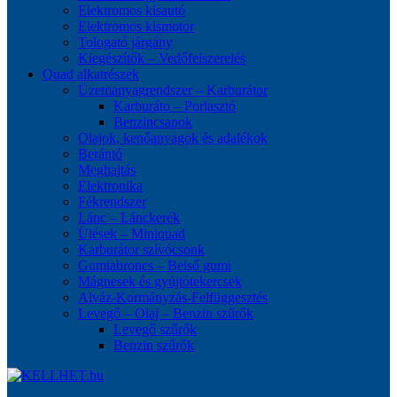
Elektromos kisautó
Elektromos kismotor
Tologató járgány
Kiegészítők – Vedőfelszerelés
Quad alkatrészek
Üzemanyagrendszer – Karburátor
Karburáto – Porlasztó
Benzincsapok
Olajok, kenőanyagok és adalékok
Berántó
Meghajtás
Elektronika
Fékrendszer
Lánc – Lánckerék
Ülések – Miniquad
Karburátor szívócsonk
Gumiabroncs – Belső gumi
Mágnesek és gyújtótekercsek
Alváz-Kormányzás-Felfüggesztés
Levegő – Olaj – Benzin szűrők
Levegő szűrők
Benzin szűrők