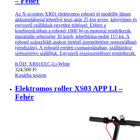
– Fehér
Az X-scooters XR01 elektromos robogó új modellje lítium
akkumulátorral lehetővé teszi akár 25 km gyors, kényelmes és
egyszerű szállítását egyetlen töltéssel. Ebben a
konfigurációban a robogó 1000 W-os motorral rendelkezik,
maximális sebessége 36 km/h, teherbírása pedig 115 kg. A
robogó szárazföldi utakon történő üzemeltetésre regisztrálható
(rendszám). A robogót eredeti csomagolásában, szállításhoz
szétszerelve szállítjuk. Egyszerű összeszereléssel rendelkezik.
KÓD: XR01EEC-Li-White
324,500
Ft
Kosárba teszem
Elektromos roller XS03 APP LI –
Fehér