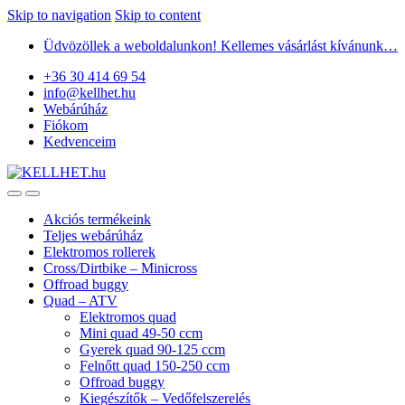
Skip to navigation
Skip to content
Üdvözöllek a weboldalunkon! Kellemes vásárlást kívánunk…
+36 30 414 69 54
info@kellhet.hu
Webárúház
Fiókom
Kedvenceim
Akciós termékeink
Teljes webárúház
Elektromos rollerek
Cross/Dirtbike – Minicross
Offroad buggy
Quad – ATV
Elektromos quad
Mini quad 49-50 ccm
Gyerek quad 90-125 ccm
Felnőtt quad 150-250 ccm
Offroad buggy
Kiegészítők – Vedőfelszerelés