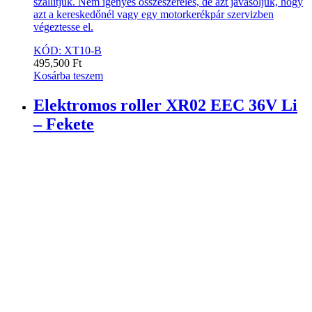
szállítjuk. Nem igényes összeszerelés, de azt javasoljuk, hogy
azt a kereskedőnél vagy egy motorkerékpár szervizben
végeztesse el.
KÓD: XT10-B
495,500
Ft
Kosárba teszem
Elektromos roller XR02 EEC 36V Li
– Fekete