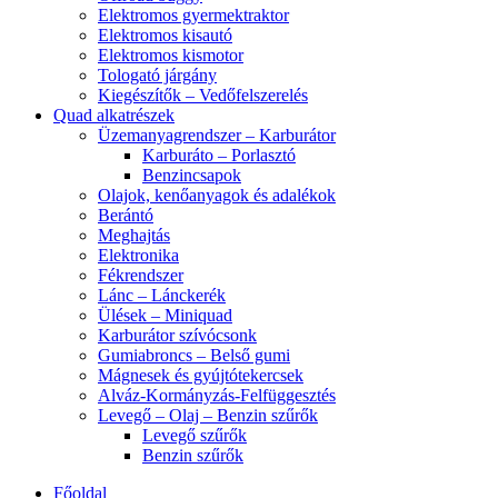
Elektromos gyermektraktor
Elektromos kisautó
Elektromos kismotor
Tologató járgány
Kiegészítők – Vedőfelszerelés
Quad alkatrészek
Üzemanyagrendszer – Karburátor
Karburáto – Porlasztó
Benzincsapok
Olajok, kenőanyagok és adalékok
Berántó
Meghajtás
Elektronika
Fékrendszer
Lánc – Lánckerék
Ülések – Miniquad
Karburátor szívócsonk
Gumiabroncs – Belső gumi
Mágnesek és gyújtótekercsek
Alváz-Kormányzás-Felfüggesztés
Levegő – Olaj – Benzin szűrők
Levegő szűrők
Benzin szűrők
Főoldal