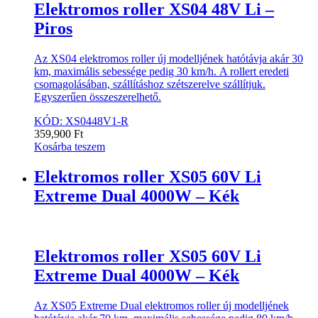
Elektromos roller XS04 48V Li –
Piros
Az XS04 elektromos roller új modelljének hatótávja akár 30
km, maximális sebessége pedig 30 km/h. A rollert eredeti
csomagolásában, szállításhoz szétszerelve szállítjuk.
Egyszerűen összeszerelhető.
KÓD: XS0448V1-R
359,900
Ft
Kosárba teszem
Elektromos roller XS05 60V Li
Extreme Dual 4000W – Kék
Elektromos roller XS05 60V Li
Extreme Dual 4000W – Kék
Az XS05 Extreme Dual elektromos roller új modelljének