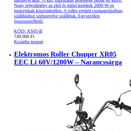
hatótávja akár 70 km, maximális sebessége pedig 80 km/h.
Nagy teljesítmény az első és hátsó kerekek 2000 W-os
motorjának köszönhetően. A roller eredeti csomagolásában,
szállításhoz szétszerelve szállítjuk. Egyszerűen
összeszerelhető.
KÓD: XS05-B
749,900
Ft
Kosárba teszem
Elektromos Roller Chopper XR05
EEC Li 60V/1200W – Narancssárga