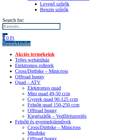
Levegő szűrők
Benzin szűrők
Search for:
0
0
Ft
Termékkínálat
Akciós termékeink
Teljes webárúház
Elektromos rollerek
Cross/Dirtbike – Minicross
Offroad buggy
Quad – ATV
Elektromos quad
Mini quad 49-50 ccm
Gyerek quad 90-125 ccm
Felnőtt quad 150-250 ccm
Offroad buggy
Kiegészítők – Vedőfelszerelés
Felnőtt és gyermekjárművek
Cross/Dirtbike – Minicross
Minibike
Offroad buggy