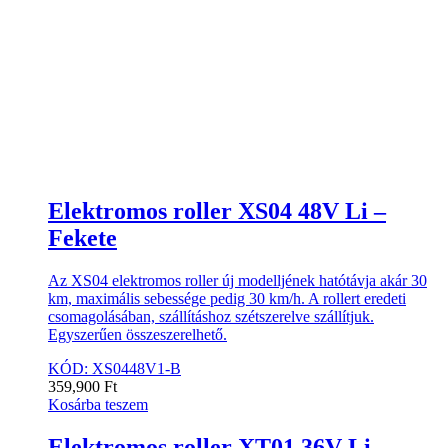
Elektromos roller XS04 48V Li –
Fekete
Az XS04 elektromos roller új modelljének hatótávja akár 30
km, maximális sebessége pedig 30 km/h. A rollert eredeti
csomagolásában, szállításhoz szétszerelve szállítjuk.
Egyszerűen összeszerelhető.
KÓD: XS0448V1-B
359,900
Ft
Kosárba teszem
Elektromos roller XT01 36V Li –