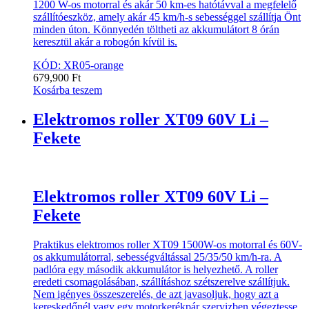
1200 W-os motorral és akár 50 km-es hatótávval a megfelelő
szállítóeszköz, amely akár 45 km/h-s sebességgel szállítja Önt
minden úton. Könnyedén töltheti az akkumulátort 8 órán
keresztül akár a robogón kívül is.
KÓD: XR05-orange
679,900
Ft
Kosárba teszem
Elektromos roller XT09 60V Li –
Fekete
Elektromos roller XT09 60V Li –
Fekete
Praktikus elektromos roller XT09 1500W-os motorral és 60V-
os akkumulátorral, sebességváltással 25/35/50 km/h-ra. A
padlóra egy második akkumulátor is helyezhető. A roller
eredeti csomagolásában, szállításhoz szétszerelve szállítjuk.
Nem igényes összeszerelés, de azt javasoljuk, hogy azt a
kereskedőnél vagy egy motorkerékpár szervizben végeztesse