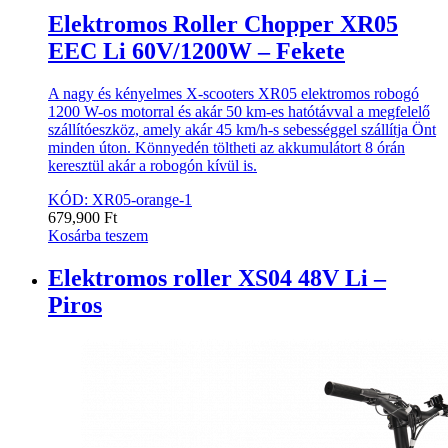
Elektromos Roller Chopper XR05
EEC Li 60V/1200W – Fekete
A nagy és kényelmes X-scooters XR05 elektromos robogó
1200 W-os motorral és akár 50 km-es hatótávval a megfelelő
szállítóeszköz, amely akár 45 km/h-s sebességgel szállítja Önt
minden úton. Könnyedén töltheti az akkumulátort 8 órán
keresztül akár a robogón kívül is.
KÓD: XR05-orange-1
679,900
Ft
Kosárba teszem
Elektromos roller XS04 48V Li –
Piros