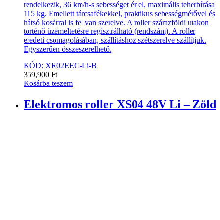
rendelkezik, 36 km/h-s sebességet ér el, maximális teherbírása
115 kg. Emellett tárcsafékekkel, praktikus sebességmérővel és
hátsó kosárral is fel van szerelve. A roller szárazföldi utakon
történő üzemeltetésre regisztrálható (rendszám). A roller
eredeti csomagolásában, szállításhoz szétszerelve szállítjuk.
Egyszerűen összeszerelhető.
KÓD: XR02EEC-Li-B
359,900
Ft
Kosárba teszem
Elektromos roller XS04 48V Li – Zöld