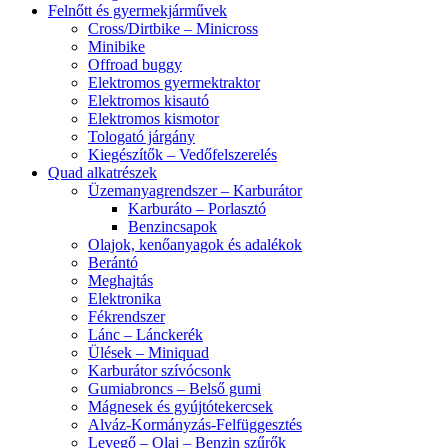
Felnőtt és gyermekjárművek
Cross/Dirtbike – Minicross
Minibike
Offroad buggy
Elektromos gyermektraktor
Elektromos kisautó
Elektromos kismotor
Tologató járgány
Kiegészítők – Vedőfelszerelés
Quad alkatrészek
Üzemanyagrendszer – Karburátor
Karburáto – Porlasztó
Benzincsapok
Olajok, kenőanyagok és adalékok
Berántó
Meghajtás
Elektronika
Fékrendszer
Lánc – Lánckerék
Ülések – Miniquad
Karburátor szívócsonk
Gumiabroncs – Belső gumi
Mágnesek és gyújtótekercsek
Alváz-Kormányzás-Felfüggesztés
Levegő – Olaj – Benzin szűrők