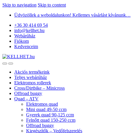
Skip to navigation
Skip to content
Üdvözöllek a weboldalunkon! Kellemes vásárlást kívánunk…
+36 30 414 69 54
info@kellhet.hu
Webárúház
Fiókom
Kedvenceim
Akciós termékeink
Teljes webárúház
Elektromos rollerek
Cross/Dirtbike – Minicross
Offroad buggy
Quad – ATV
Elektromos quad
Mini quad 49-50 ccm
Gyerek quad 90-125 ccm
Felnőtt quad 150-250 ccm
Offroad buggy
Kiegészítők – Vedőfelszerelés