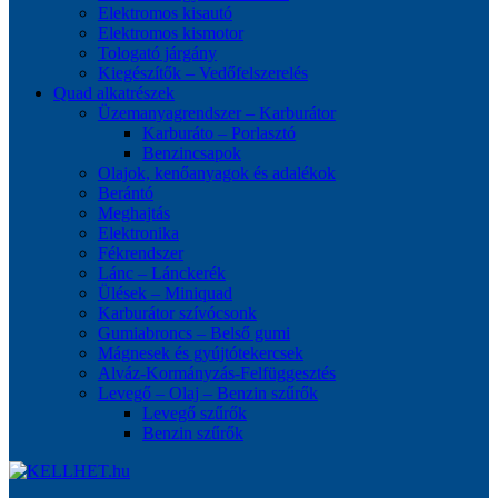
Elektromos kisautó
Elektromos kismotor
Tologató járgány
Kiegészítők – Vedőfelszerelés
Quad alkatrészek
Üzemanyagrendszer – Karburátor
Karburáto – Porlasztó
Benzincsapok
Olajok, kenőanyagok és adalékok
Berántó
Meghajtás
Elektronika
Fékrendszer
Lánc – Lánckerék
Ülések – Miniquad
Karburátor szívócsonk
Gumiabroncs – Belső gumi
Mágnesek és gyújtótekercsek
Alváz-Kormányzás-Felfüggesztés
Levegő – Olaj – Benzin szűrők
Levegő szűrők
Benzin szűrők