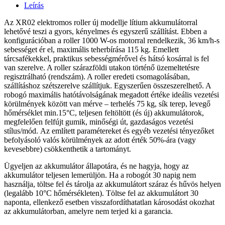
Leírás
Az XR02 elektromos roller új modellje lítium akkumulátorral
lehetővé teszi a gyors, kényelmes és egyszerű szállítást. Ebben a
konfigurációban a roller 1000 W-os motorral rendelkezik, 36 km/h-s
sebességet ér el, maximális teherbírása 115 kg. Emellett
tárcsafékekkel, praktikus sebességmérővel és hátsó kosárral is fel
van szerelve. A roller szárazföldi utakon történő üzemeltetésre
regisztrálható (rendszám). A roller eredeti csomagolásában,
szállításhoz szétszerelve szállítjuk. Egyszerűen összeszerelhető. A
robogó maximális hatótávolságának megadott értéke ideális vezetési
körülmények között van mérve – terhelés 75 kg, sík terep, levegő
hőmérséklet min.15°C, teljesen feltöltött (és új) akkumulátorok,
megfelelően felfújt gumik, minőségi út, gazdaságos vezetési
stílus/mód. Az említett paramétereket és egyéb vezetési tényezőket
befolyásoló valós körülmények az adott érték 50%-ára (vagy
kevesebbre) csökkenthetik a tartományt.
Ügyeljen az akkumulátor állapotára, és ne hagyja, hogy az
akkumulátor teljesen lemerüljön. Ha a robogót 30 napig nem
használja, töltse fel és tárolja az akkumulátort száraz és hűvös helyen
(legalább 10°C hőmérsékleten). Töltse fel az akkumulátort 30
naponta, ellenkező esetben visszafordíthatatlan károsodást okozhat
az akkumulátorban, amelyre nem terjed ki a garancia.