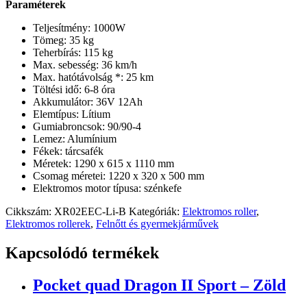
Paraméterek
Teljesítmény: 1000W
Tömeg: 35 kg
Teherbírás: 115 kg
Max. sebesség: 36 km/h
Max. hatótávolság *: 25 km
Töltési idő: 6-8 óra
Akkumulátor: 36V 12Ah
Elemtípus: Lítium
Gumiabroncsok: 90/90-4
Lemez: Alumínium
Fékek: tárcsafék
Méretek: 1290 x 615 x 1110 mm
Csomag méretei: 1220 x 320 x 500 mm
Elektromos motor típusa: szénkefe
Cikkszám:
XR02EEC-Li-B
Kategóriák:
Elektromos roller
,
Elektromos rollerek
,
Felnőtt és gyermekjárművek
Kapcsolódó termékek
Pocket quad Dragon II Sport – Zöld