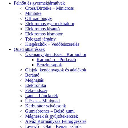
Felnőtt és gyermekjárművek
Cross/Dirtbike – Minicross
Minibike
Offroad buggy
Elektromos gyermektraktor
Elektromos kisautó
Elektromos kismotor
Tologató járgány
Kiegészítők – Vedőfelszerelés
Quad alkatrészek
Üzemanyagrendszer – Karburátor
Karburáto – Porlasztó
Benzincsapok
Olajok, kenőanyagok és adalékok
Berántó
Meghajtás
Elektronika
Fékrendszer
Lánc – Lánckerék
Ülések – Miniquad
Karburátor szívócsonk
Gumiabroncs – Belső gumi
Mágnesek és gyújtótekercsek
Alváz-Kormányzás-Felfüggesztés
Levegő – Olaj – Benzin szűrők