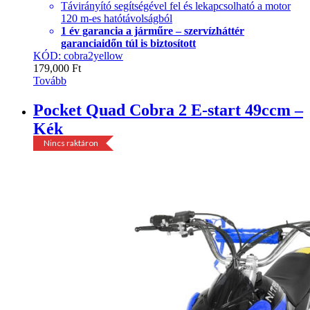
Távirányító segítségével fel és lekapcsolható a motor
120 m-es hatótávolságból
1 év garancia a járműre – szervízháttér
garanciaidőn túl is biztosított
KÓD: cobra2yellow
179,000
Ft
Tovább
Pocket Quad Cobra 2 E-start 49ccm –
Kék
Nincs raktáron