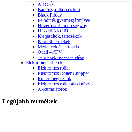
AKCIÓ
Barkács, otthon és kert
Black Friday
Felnőtt és gyermekjárművek
Hoverboard / mini segway
Húsvéti AKCIÓ
Kiegészítők, tartozékok
Kifutott termékek
Medencék és tartozékok
Quad – ATV
Termékek összeszerelése
Elektromos rollerek
Elektromos roller
Elektromos Roller Chopper
Roller kiegészítők
Elektromos roller alaktarészek
Akkumulátorok
Legújabb termékek