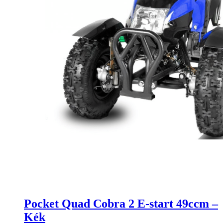
Pocket Quad Cobra 2 E-start 49ccm –
Kék