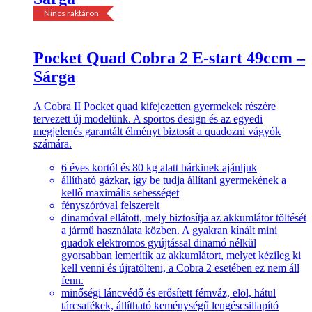
Nincs raktáron
Pocket Quad Cobra 2 E-start 49ccm –
Sárga
A Cobra II Pocket quad kifejezetten gyermekek részére
tervezett új modelünk. A sportos design és az egyedi
megjelenés garantált élményt biztosít a quadozni vágyók
számára.
6 éves kortól és 80 kg alatt bárkinek ajánljuk
állítható gázkar, így be tudja állítani gyermekének a
kellő maximális sebességet
fényszóróval felszerelt
dinamóval ellátott, mely biztosítja az akkumlátor töltését
a jármű használata közben. A gyakran kínált mini
quadok elektromos gyújtással dinamó nélkül
gyorsabban lemerítík az akkumlátort, melyet kézileg ki
kell venni és újratölteni, a Cobra 2 esetében ez nem áll
fenn.
minőségi láncvédő és erősített fémváz, elöl, hátul
tárcsafékek, állítható keménységű lengéscsillapító