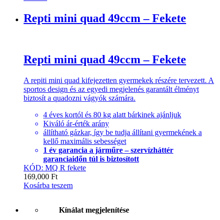
Repti mini quad 49ccm – Fekete
Repti mini quad 49ccm – Fekete
A repiti mini quad kifejezetten gyermekek részére tervezett. A
sportos design és az egyedi megjelenés garantált élményt
biztosít a quadozni vágyók számára.
4 éves kortól és 80 kg alatt bárkinek ajánljuk
Kiváló ár-érték arány
állítható gázkar, így be tudja állítani gyermekének a
kellő maximális sebességet
1 év garancia a járműre – szervízháttér
garanciaidőn túl is biztosított
KÓD: MQ R fekete
169,000
Ft
Kosárba teszem
Kínálat megjelenítése