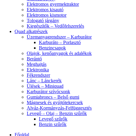
Elektromos gyermektraktor
Elektromos kisautó
Elektromos kismotor
Tologató járgány
Kiegészítők – Vedőfelszerelés
Quad alkatrészek
Üzemanyagrendszer – Karburátor
Karburáto – Porlasztó
Benzincsapok
Olajok, kenőanyagok és adalékok
Berántó
Meghajtás
Elektronika
Fékrendszer
Lánc – Lánckerék
Ülések – Miniquad
Karburátor szívócsonk
Gumiabroncs – Belső gumi
Mágnesek és gyújtótekercsek
Alváz-Kormányzás-Felfüggesztés
Levegő – Olaj – Benzin szűrők
Levegő szűrők
Benzin szűrők
Főoldal