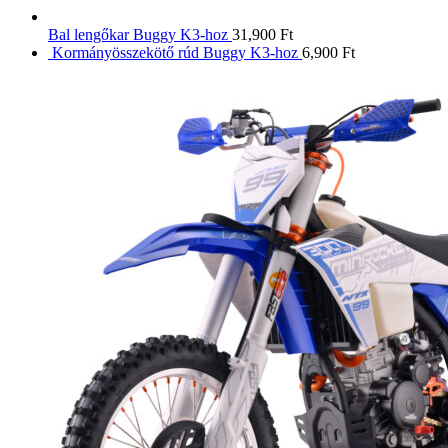
Bal lengőkar Buggy K3-hoz
31,900
Ft
Kormányösszekötő rúd Buggy K3-hoz
6,900
Ft