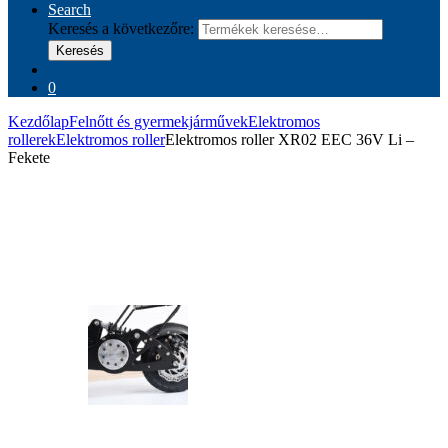
Search
Keresés a következőre:
Keresés
0
Kezdőlap
Felnőtt és gyermekjárművek
Elektromos
rollerek
Elektromos roller
Elektromos roller XR02 EEC 36V Li –
Fekete