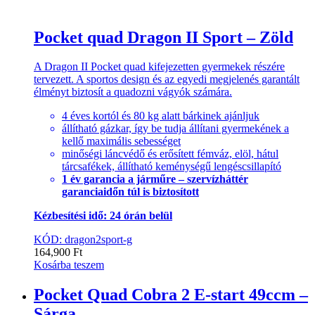
Pocket quad Dragon II Sport – Zöld
A Dragon II Pocket quad kifejezetten gyermekek részére
tervezett. A sportos design és az egyedi megjelenés garantált
élményt biztosít a quadozni vágyók számára.
4 éves kortól és 80 kg alatt bárkinek ajánljuk
állítható gázkar, így be tudja állítani gyermekének a
kellő maximális sebességet
minőségi láncvédő és erősített fémváz, elöl, hátul
tárcsafékek, állítható keménységű lengéscsillapító
1 év garancia a járműre – szervízháttér
garanciaidőn túl is biztosított
Kézbesítési idő: 24 órán belül
KÓD: dragon2sport-g
164,900
Ft
Kosárba teszem
Pocket Quad Cobra 2 E-start 49ccm –
Sárga