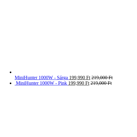
MiniHunter 1000W - Sárga
199,990
Ft
219,000
Ft
MiniHunter 1000W - Pink
199,990
Ft
219,000
Ft