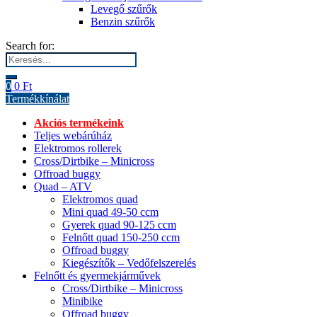
Levegő szűrők
Benzin szűrők
Search for:
0
0
Ft
Termékkínálat
Akciós termékeink
Teljes webárúház
Elektromos rollerek
Cross/Dirtbike – Minicross
Offroad buggy
Quad – ATV
Elektromos quad
Mini quad 49-50 ccm
Gyerek quad 90-125 ccm
Felnőtt quad 150-250 ccm
Offroad buggy
Kiegészítők – Vedőfelszerelés
Felnőtt és gyermekjárművek
Cross/Dirtbike – Minicross
Minibike
Offroad buggy