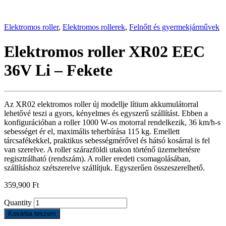
Elektromos roller
,
Elektromos rollerek
,
Felnőtt és gyermekjárművek
Elektromos roller XR02 EEC
36V Li – Fekete
Az XR02 elektromos roller új modellje lítium akkumulátorral
lehetővé teszi a gyors, kényelmes és egyszerű szállítást. Ebben a
konfigurációban a roller 1000 W-os motorral rendelkezik, 36 km/h-s
sebességet ér el, maximális teherbírása 115 kg. Emellett
tárcsafékekkel, praktikus sebességmérővel és hátsó kosárral is fel
van szerelve. A roller szárazföldi utakon történő üzemeltetésre
regisztrálható (rendszám). A roller eredeti csomagolásában,
szállításhoz szétszerelve szállítjuk. Egyszerűen összeszerelhető.
359,900
Ft
Quantity
Kosárba teszem