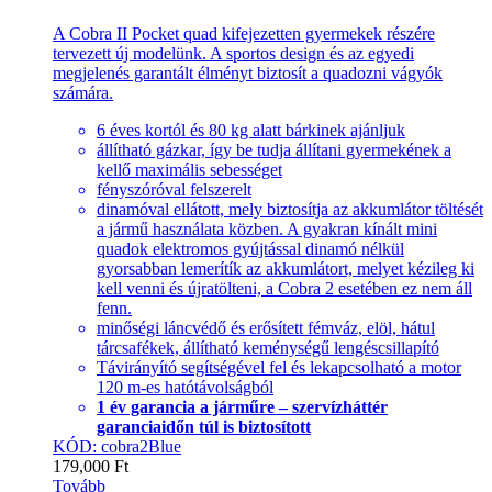
A Cobra II Pocket quad kifejezetten gyermekek részére
tervezett új modelünk. A sportos design és az egyedi
megjelenés garantált élményt biztosít a quadozni vágyók
számára.
6 éves kortól és 80 kg alatt bárkinek ajánljuk
állítható gázkar, így be tudja állítani gyermekének a
kellő maximális sebességet
fényszóróval felszerelt
dinamóval ellátott, mely biztosítja az akkumlátor töltését
a jármű használata közben. A gyakran kínált mini
quadok elektromos gyújtással dinamó nélkül
gyorsabban lemerítík az akkumlátort, melyet kézileg ki
kell venni és újratölteni, a Cobra 2 esetében ez nem áll
fenn.
minőségi láncvédő és erősített fémváz, elöl, hátul
tárcsafékek, állítható keménységű lengéscsillapító
Távirányító segítségével fel és lekapcsolható a motor
120 m-es hatótávolságból
1 év garancia a járműre – szervízháttér
garanciaidőn túl is biztosított
KÓD: cobra2Blue
179,000
Ft
Tovább