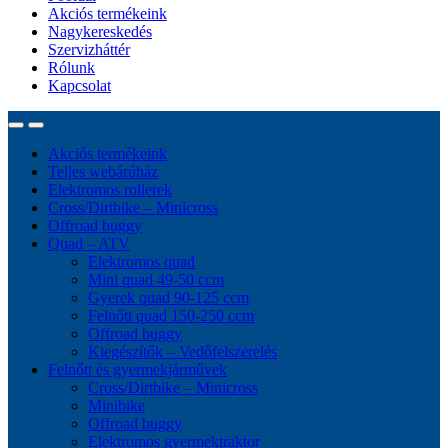
Akciós termékeink
Nagykereskedés
Szervizháttér
Rólunk
Kapcsolat
Akciós termékeink
Teljes webárúház
Elektromos rollerek
Cross/Dirtbike – Minicross
Offroad buggy
Quad – ATV
Elektromos quad
Mini quad 49-50 ccm
Gyerek quad 90-125 ccm
Felnőtt quad 150-250 ccm
Offroad buggy
Kiegészítők – Vedőfelszerelés
Felnőtt és gyermekjárművek
Cross/Dirtbike – Minicross
Minibike
Offroad buggy
Elektromos gyermektraktor