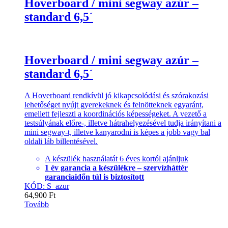
Hoverboard / mini segway azúr –
standard 6,5´
Hoverboard / mini segway azúr –
standard 6,5´
A Hoverboard rendkívül jó kikapcsolódási és szórakozási
lehetőséget nyújt gyerekeknek és felnötteknek egyaránt,
emellett fejleszti a koordinációs képességeket. A vezető a
testsúlyának előre-, illetve hátrahelyezésével tudja irányítani a
mini segway-t, illetve kanyarodni is képes a jobb vagy bal
oldali láb billentésével.
A készülék használatát 6 éves kortól ajánljuk
1 év garancia a készülékre – szervízháttér
garanciaidőn túl is biztosított
KÓD: S_azur
64,900
Ft
Tovább