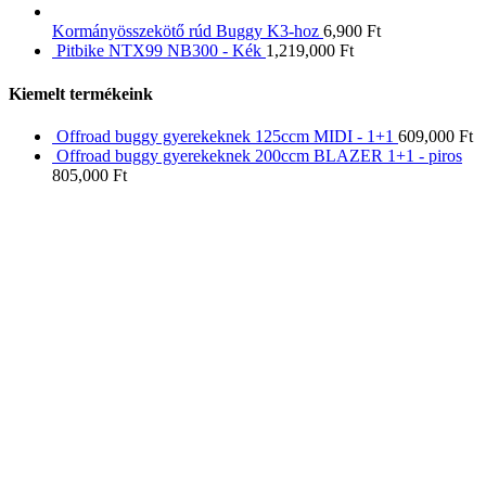
Kormányösszekötő rúd Buggy K3-hoz
6,900
Ft
Pitbike NTX99 NB300 - Kék
1,219,000
Ft
Kiemelt termékeink
Offroad buggy gyerekeknek 125ccm MIDI - 1+1
609,000
Ft
Offroad buggy gyerekeknek 200ccm BLAZER 1+1 - piros
805,000
Ft