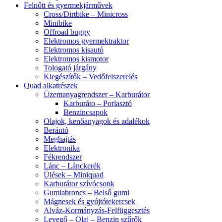
Felnőtt és gyermekjárművek
Cross/Dirtbike – Minicross
Minibike
Offroad buggy
Elektromos gyermektraktor
Elektromos kisautó
Elektromos kismotor
Tologató járgány
Kiegészítők – Vedőfelszerelés
Quad alkatrészek
Üzemanyagrendszer – Karburátor
Karburáto – Porlasztó
Benzincsapok
Olajok, kenőanyagok és adalékok
Berántó
Meghajtás
Elektronika
Fékrendszer
Lánc – Lánckerék
Ülések – Miniquad
Karburátor szívócsonk
Gumiabroncs – Belső gumi
Mágnesek és gyújtótekercsek
Alváz-Kormányzás-Felfüggesztés
Levegő – Olaj – Benzin szűrők