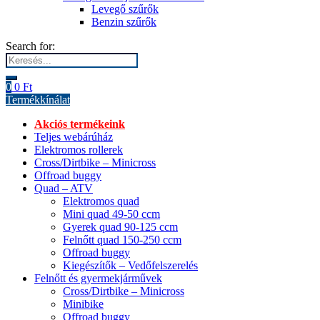
Levegő szűrők
Benzin szűrők
Search for:
0
0
Ft
Termékkínálat
Akciós termékeink
Teljes webárúház
Elektromos rollerek
Cross/Dirtbike – Minicross
Offroad buggy
Quad – ATV
Elektromos quad
Mini quad 49-50 ccm
Gyerek quad 90-125 ccm
Felnőtt quad 150-250 ccm
Offroad buggy
Kiegészítők – Vedőfelszerelés
Felnőtt és gyermekjárművek
Cross/Dirtbike – Minicross
Minibike
Offroad buggy