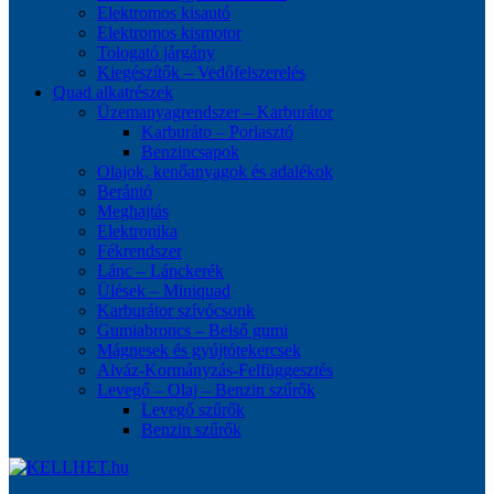
Elektromos kisautó
Elektromos kismotor
Tologató járgány
Kiegészítők – Vedőfelszerelés
Quad alkatrészek
Üzemanyagrendszer – Karburátor
Karburáto – Porlasztó
Benzincsapok
Olajok, kenőanyagok és adalékok
Berántó
Meghajtás
Elektronika
Fékrendszer
Lánc – Lánckerék
Ülések – Miniquad
Karburátor szívócsonk
Gumiabroncs – Belső gumi
Mágnesek és gyújtótekercsek
Alváz-Kormányzás-Felfüggesztés
Levegő – Olaj – Benzin szűrők
Levegő szűrők
Benzin szűrők