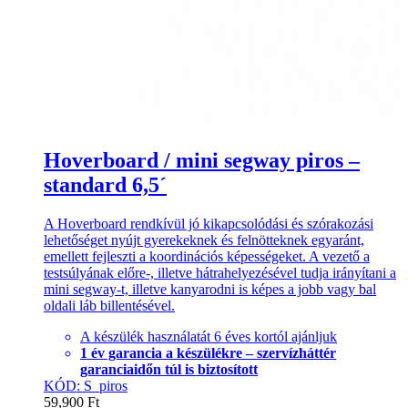
Hoverboard / mini segway piros –
standard 6,5´
A Hoverboard rendkívül jó kikapcsolódási és szórakozási
lehetőséget nyújt gyerekeknek és felnötteknek egyaránt,
emellett fejleszti a koordinációs képességeket. A vezető a
testsúlyának előre-, illetve hátrahelyezésével tudja irányítani a
mini segway-t, illetve kanyarodni is képes a jobb vagy bal
oldali láb billentésével.
A készülék használatát 6 éves kortól ajánljuk
1 év garancia a készülékre – szervízháttér
garanciaidőn túl is biztosított
KÓD: S_piros
59,900
Ft