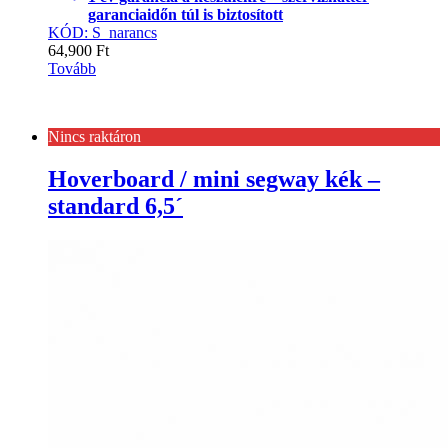
garanciaidőn túl is biztosított
KÓD: S_narancs
64,900
Ft
Tovább
Nincs raktáron
Hoverboard / mini segway kék –
standard 6,5´