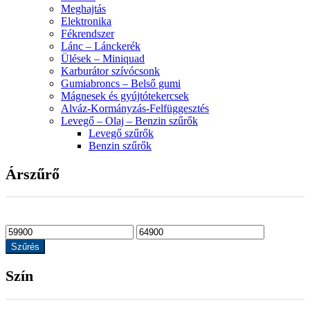
Meghajtás
Elektronika
Fékrendszer
Lánc – Lánckerék
Ülések – Miniquad
Karburátor szívócsonk
Gumiabroncs – Belső gumi
Mágnesek és gyújtótekercsek
Alváz-Kormányzás-Felfüggesztés
Levegő – Olaj – Benzin szűrők
Levegő szűrők
Benzin szűrők
Árszűrő
Szűrés
Szín