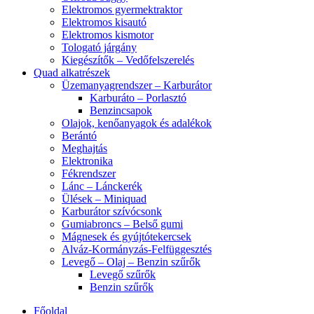
Elektromos gyermektraktor
Elektromos kisautó
Elektromos kismotor
Tologató járgány
Kiegészítők – Vedőfelszerelés
Quad alkatrészek
Üzemanyagrendszer – Karburátor
Karburáto – Porlasztó
Benzincsapok
Olajok, kenőanyagok és adalékok
Berántó
Meghajtás
Elektronika
Fékrendszer
Lánc – Lánckerék
Ülések – Miniquad
Karburátor szívócsonk
Gumiabroncs – Belső gumi
Mágnesek és gyújtótekercsek
Alváz-Kormányzás-Felfüggesztés
Levegő – Olaj – Benzin szűrők
Levegő szűrők
Benzin szűrők
Főoldal