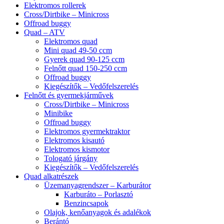
Elektromos rollerek
Cross/Dirtbike – Minicross
Offroad buggy
Quad – ATV
Elektromos quad
Mini quad 49-50 ccm
Gyerek quad 90-125 ccm
Felnőtt quad 150-250 ccm
Offroad buggy
Kiegészítők – Vedőfelszerelés
Felnőtt és gyermekjárművek
Cross/Dirtbike – Minicross
Minibike
Offroad buggy
Elektromos gyermektraktor
Elektromos kisautó
Elektromos kismotor
Tologató járgány
Kiegészítők – Vedőfelszerelés
Quad alkatrészek
Üzemanyagrendszer – Karburátor
Karburáto – Porlasztó
Benzincsapok
Olajok, kenőanyagok és adalékok
Berántó