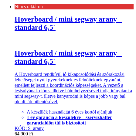
Nincs raktáron
Hoverboard / mini segway arany –
standard 6,5´
Hoverboard / mini segway arany –
standard 6,5´
A Hoverboard rendkívül jó kikapcsolódási és szórakozási
lehetőséget nyújt gyerekeknek és felnötteknek egyaránt,
emellett fejleszti a koordinációs képességeket. A vezető a
testsúlyának előre-, illetve hátrahelyezésével tudja irányítani a
mini segway-t, illetve kanyarodni is képes a jobb vagy bal
oldali láb billentésével.
A készülék használatát 6 éves kortól ajánljuk
1 év garancia a készülékre – szervízháttér
garanciaidőn túl is biztosított
KÓD: S_arany
64,900
Ft