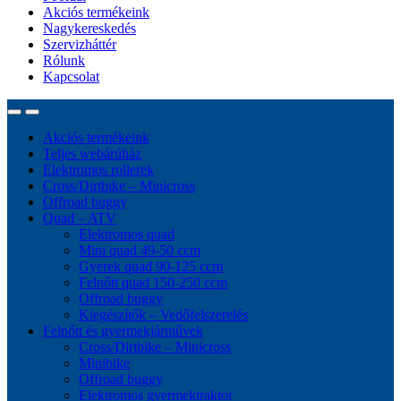
Akciós termékeink
Nagykereskedés
Szervizháttér
Rólunk
Kapcsolat
Akciós termékeink
Teljes webárúház
Elektromos rollerek
Cross/Dirtbike – Minicross
Offroad buggy
Quad – ATV
Elektromos quad
Mini quad 49-50 ccm
Gyerek quad 90-125 ccm
Felnőtt quad 150-250 ccm
Offroad buggy
Kiegészítők – Vedőfelszerelés
Felnőtt és gyermekjárművek
Cross/Dirtbike – Minicross
Minibike
Offroad buggy
Elektromos gyermektraktor