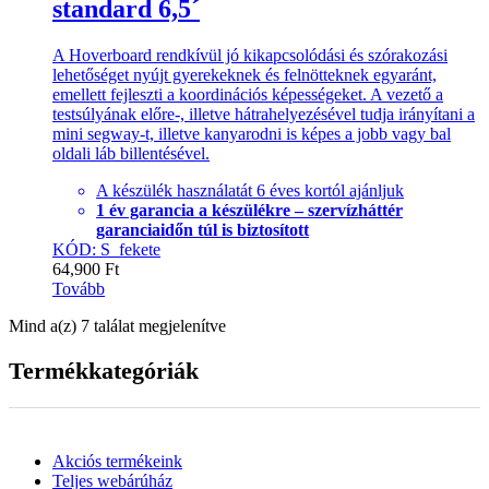
standard 6,5´
A Hoverboard rendkívül jó kikapcsolódási és szórakozási
lehetőséget nyújt gyerekeknek és felnötteknek egyaránt,
emellett fejleszti a koordinációs képességeket. A vezető a
testsúlyának előre-, illetve hátrahelyezésével tudja irányítani a
mini segway-t, illetve kanyarodni is képes a jobb vagy bal
oldali láb billentésével.
A készülék használatát 6 éves kortól ajánljuk
1 év garancia a készülékre – szervízháttér
garanciaidőn túl is biztosított
KÓD: S_fekete
64,900
Ft
Tovább
Mind a(z) 7 találat megjelenítve
Termékkategóriák
Akciós termékeink
Teljes webárúház