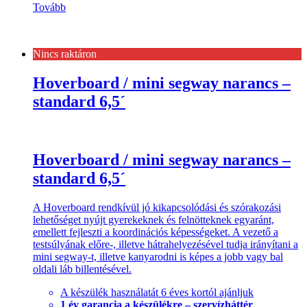
Tovább
Nincs raktáron
Hoverboard / mini segway narancs –
standard 6,5´
Hoverboard / mini segway narancs –
standard 6,5´
A Hoverboard rendkívül jó kikapcsolódási és szórakozási
lehetőséget nyújt gyerekeknek és felnötteknek egyaránt,
emellett fejleszti a koordinációs képességeket. A vezető a
testsúlyának előre-, illetve hátrahelyezésével tudja irányítani a
mini segway-t, illetve kanyarodni is képes a jobb vagy bal
oldali láb billentésével.
A készülék használatát 6 éves kortól ajánljuk
1 év garancia a készülékre – szervízháttér