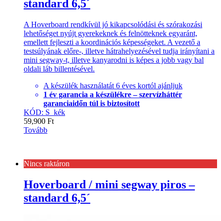
standard 6,5´
A Hoverboard rendkívül jó kikapcsolódási és szórakozási
lehetőséget nyújt gyerekeknek és felnötteknek egyaránt,
emellett fejleszti a koordinációs képességeket. A vezető a
testsúlyának előre-, illetve hátrahelyezésével tudja irányítani a
mini segway-t, illetve kanyarodni is képes a jobb vagy bal
oldali láb billentésével.
A készülék használatát 6 éves kortól ajánljuk
1 év garancia a készülékre – szervízháttér
garanciaidőn túl is biztosított
KÓD: S_kék
59,900
Ft
Tovább
Nincs raktáron
Hoverboard / mini segway piros –
standard 6,5´