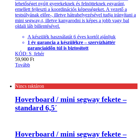
lehetőséget nyújt gyerekeknek és felnötteknek egyaránt,
emellett fejleszti a koordinációs képességeket. A vezető a
testsúlyának előre-, illetve hátrahelyezésével tudja irányítani a
mini segway-t, illetve kanyarodni is képes a jobb vagy bal
oldali láb billentésével.
A készülék használatát 6 éves kortól ajánljuk
1 év garancia a készülékre – szervízháttér
garanciaidőn túl is biztosított
KÓD: S_fehér
59,900
Ft
Tovább
Nincs raktáron
Hoverboard / mini segway fekete –
standard 6,5´
Hoverboard / mini segway fekete –