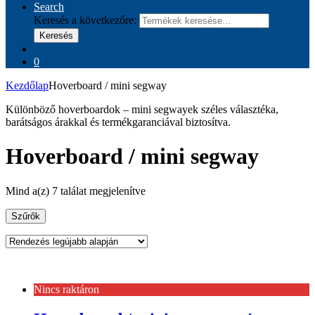
Search
Keresés a következőre:
Keresés
0
Kezdőlap
Hoverboard / mini segway
Különböző hoverboardok – mini segwayek széles választéka,
barátságos árakkal és termékgaranciával biztosítva.
Hoverboard / mini segway
Mind a(z) 7 találat megjelenítve
Szűrők
Nincs raktáron