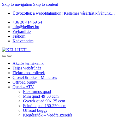
Skip to navigation
Skip to content
Üdvözöllek a weboldalunkon! Kellemes vásárlást kívánunk…
+36 30 414 69 54
info@kellhet.hu
Webárúház
Fiókom
Kedvenceim
Akciós termékeink
Teljes webárúház
Elektromos rollerek
Cross/Dirtbike – Minicross
Offroad buggy
Quad – ATV
Elektromos quad
Mini quad 49-50 ccm
Gyerek quad 90-125 ccm
Felnőtt quad 150-250 ccm
Offroad buggy
Kiegészítők – Vedőfelszerelés