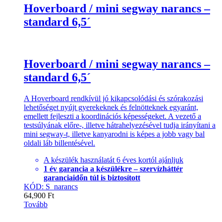
Hoverboard / mini segway narancs –
standard 6,5´
Hoverboard / mini segway narancs –
standard 6,5´
A Hoverboard rendkívül jó kikapcsolódási és szórakozási
lehetőséget nyújt gyerekeknek és felnötteknek egyaránt,
emellett fejleszti a koordinációs képességeket. A vezető a
testsúlyának előre-, illetve hátrahelyezésével tudja irányítani a
mini segway-t, illetve kanyarodni is képes a jobb vagy bal
oldali láb billentésével.
A készülék használatát 6 éves kortól ajánljuk
1 év garancia a készülékre – szervízháttér
garanciaidőn túl is biztosított
KÓD: S_narancs
64,900
Ft
Tovább