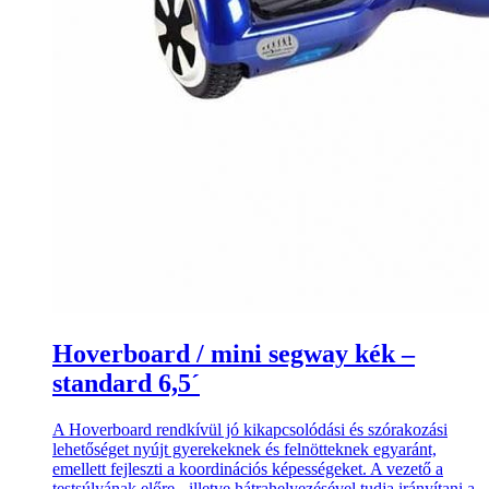
Hoverboard / mini segway kék –
standard 6,5´
A Hoverboard rendkívül jó kikapcsolódási és szórakozási
lehetőséget nyújt gyerekeknek és felnötteknek egyaránt,
emellett fejleszti a koordinációs képességeket. A vezető a
testsúlyának előre-, illetve hátrahelyezésével tudja irányítani a