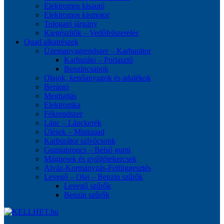
Elektromos kisautó
Elektromos kismotor
Tologató járgány
Kiegészítők – Vedőfelszerelés
Quad alkatrészek
Üzemanyagrendszer – Karburátor
Karburáto – Porlasztó
Benzincsapok
Olajok, kenőanyagok és adalékok
Berántó
Meghajtás
Elektronika
Fékrendszer
Lánc – Lánckerék
Ülések – Miniquad
Karburátor szívócsonk
Gumiabroncs – Belső gumi
Mágnesek és gyújtótekercsek
Alváz-Kormányzás-Felfüggesztés
Levegő – Olaj – Benzin szűrők
Levegő szűrők
Benzin szűrők