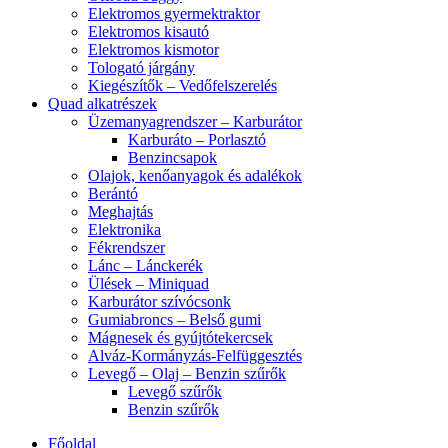
Elektromos gyermektraktor
Elektromos kisautó
Elektromos kismotor
Tologató járgány
Kiegészítők – Vedőfelszerelés
Quad alkatrészek
Üzemanyagrendszer – Karburátor
Karburáto – Porlasztó
Benzincsapok
Olajok, kenőanyagok és adalékok
Berántó
Meghajtás
Elektronika
Fékrendszer
Lánc – Lánckerék
Ülések – Miniquad
Karburátor szívócsonk
Gumiabroncs – Belső gumi
Mágnesek és gyújtótekercsek
Alváz-Kormányzás-Felfüggesztés
Levegő – Olaj – Benzin szűrők
Levegő szűrők
Benzin szűrők
Főoldal