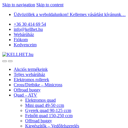
Skip to navigation
Skip to content
Üdvözöllek a weboldalunkon! Kellemes vásárlást kívánunk…
+36 30 414 69 54
info@kellhet.hu
Webárúház
Fiókom
Kedvenceim
Akciós termékeink
Teljes webárúház
Elektromos rollerek
Cross/Dirtbike – Minicross
Offroad buggy
Quad – ATV
Elektromos quad
Mini quad 49-50 ccm
Gyerek quad 90-125 ccm
Felnőtt quad 150-250 ccm
Offroad buggy
Kiegészítők – Vedőfelszerelés