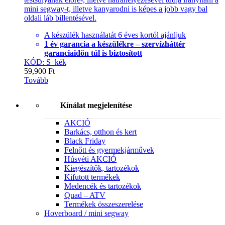
mini segway-t, illetve kanyarodni is képes a jobb vagy bal
oldali láb billentésével.
A készülék használatát 6 éves kortól ajánljuk
1 év garancia a készülékre – szervízháttér
garanciaidőn túl is biztosított
KÓD: S_kék
59,900
Ft
Tovább
Kínálat megjelenítése
AKCIÓ
Barkács, otthon és kert
Black Friday
Felnőtt és gyermekjárművek
Húsvéti AKCIÓ
Kiegészítők, tartozékok
Kifutott termékek
Medencék és tartozékok
Quad – ATV
Termékek összeszerelése
Hoverboard / mini segway