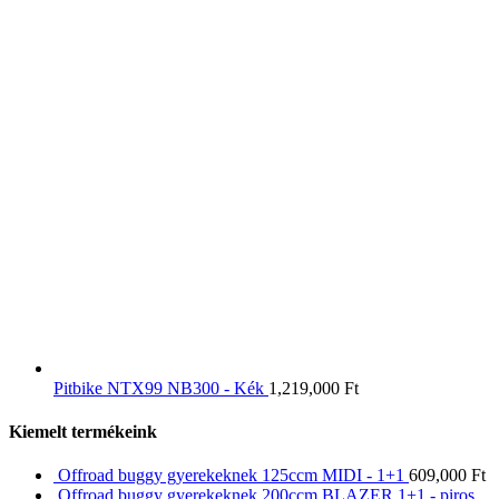
Pitbike NTX99 NB300 - Kék
1,219,000
Ft
Kiemelt termékeink
Offroad buggy gyerekeknek 125ccm MIDI - 1+1
609,000
Ft
Offroad buggy gyerekeknek 200ccm BLAZER 1+1 - piros