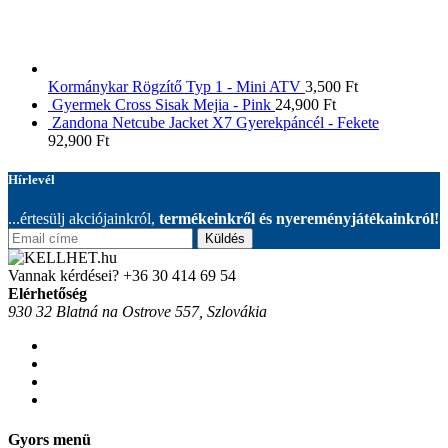
Kormánykar Rögzítő Typ 1 - Mini ATV
3,500
Ft
Gyermek Cross Sisak Mejia - Pink
24,900
Ft
Zandona Netcube Jacket X7 Gyerekpáncél - Fekete
92,900
Ft
Hírlevél
...értesülj akciójainkról,
termékeinkről és nyereményjátékainkról!
Küldés
Vannak kérdései?
+36 30 414 69 54
Elérhetőség
930 32 Blatná na Ostrove 557, Szlovákia
Gyors menü