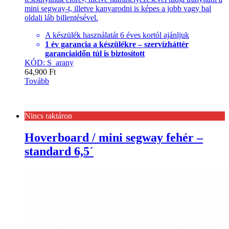
mini segway-t, illetve kanyarodni is képes a jobb vagy bal
oldali láb billentésével.
A készülék használatát 6 éves kortól ajánljuk
1 év garancia a készülékre – szervízháttér
garanciaidőn túl is biztosított
KÓD: S_arany
64,900
Ft
Tovább
Nincs raktáron
Hoverboard / mini segway fehér –
standard 6,5´