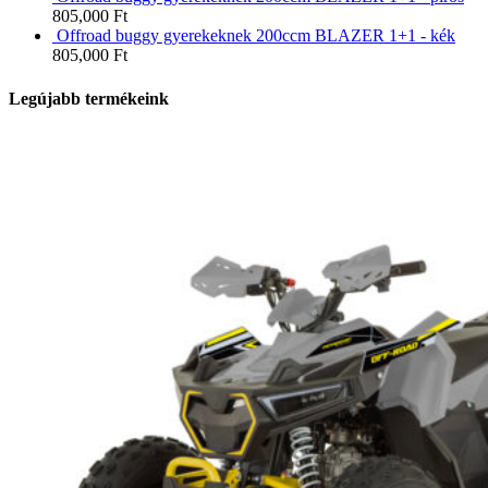
805,000
Ft
Offroad buggy gyerekeknek 200ccm BLAZER 1+1 - kék
805,000
Ft
Legújabb termékeink