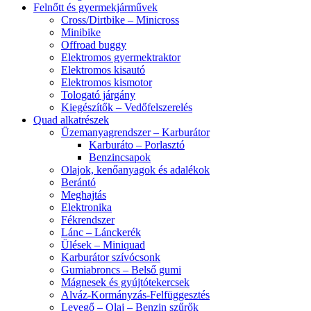
Felnőtt és gyermekjárművek
Cross/Dirtbike – Minicross
Minibike
Offroad buggy
Elektromos gyermektraktor
Elektromos kisautó
Elektromos kismotor
Tologató járgány
Kiegészítők – Vedőfelszerelés
Quad alkatrészek
Üzemanyagrendszer – Karburátor
Karburáto – Porlasztó
Benzincsapok
Olajok, kenőanyagok és adalékok
Berántó
Meghajtás
Elektronika
Fékrendszer
Lánc – Lánckerék
Ülések – Miniquad
Karburátor szívócsonk
Gumiabroncs – Belső gumi
Mágnesek és gyújtótekercsek
Alváz-Kormányzás-Felfüggesztés
Levegő – Olaj – Benzin szűrők