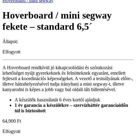
Hoverboard / mini segway
Hoverboard / mini segway
fekete – standard 6,5´
Állapot:
Elfogyott
A Hoverboard rendkívül jó kikapcsolódási és szórakozási
lehetőséget nyújt gyerekeknek és felnötteknek egyaránt, emellett
fejleszti a koordinációs képességeket. A vezető a testsúlyának előre-,
illetve hátrahelyezésével tudja irányítani a mini segway-t, illetve
kanyarodni is képes a jobb vagy bal oldali láb billentésével.
A készülék használatát 6 éves kortól ajánljuk
1 év garancia a készülékre – szervízháttér garanciaidőn
túl is biztosított
64,900
Ft
Elfogyott