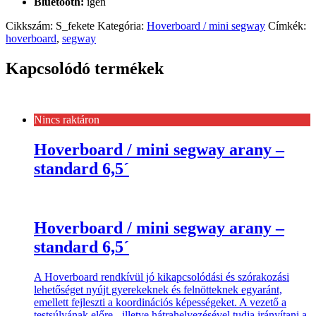
Bluetooth:
igen
Cikkszám:
S_fekete
Kategória:
Hoverboard / mini segway
Címkék:
hoverboard
,
segway
Kapcsolódó termékek
Nincs raktáron
Hoverboard / mini segway arany –
standard 6,5´
Hoverboard / mini segway arany –
standard 6,5´
A Hoverboard rendkívül jó kikapcsolódási és szórakozási
lehetőséget nyújt gyerekeknek és felnötteknek egyaránt,
emellett fejleszti a koordinációs képességeket. A vezető a
testsúlyának előre-, illetve hátrahelyezésével tudja irányítani a