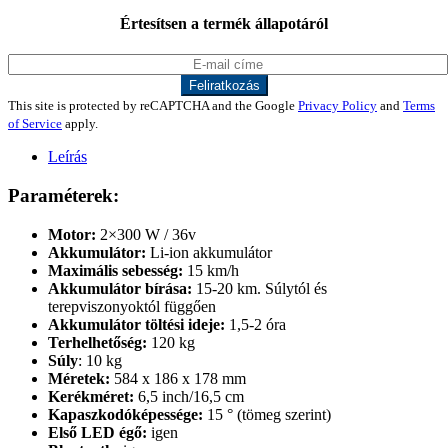
Értesítsen a termék állapotáról
This site is protected by reCAPTCHA and the Google
Privacy Policy
and
Terms
of Service
apply.
Leírás
Paraméterek:
Motor:
2×300 W / 36v
Akkumulátor:
Li-ion akkumulátor
Maximális sebesség:
15 km/h
Akkumulátor bírása:
15-20 km. Súlytól és
terepviszonyoktól függően
Akkumulátor töltési ideje:
1,5-2 óra
Terhelhetőség:
120 kg
Súly
: 10 kg
Méretek:
584 x 186 x 178 mm
Kerékméret:
6,5 inch/16,5 cm
Kapaszkodóképessége:
15 ° (tömeg szerint)
Első LED égő:
igen