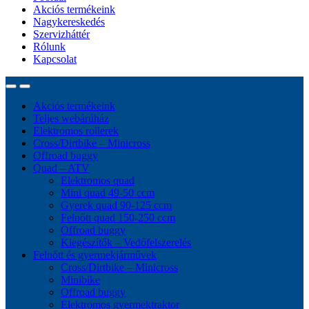
Akciós termékeink
Nagykereskedés
Szervizháttér
Rólunk
Kapcsolat
Akciós termékeink
Teljes webárúház
Elektromos rollerek
Cross/Dirtbike – Minicross
Offroad buggy
Quad – ATV
Elektromos quad
Mini quad 49-50 ccm
Gyerek quad 90-125 ccm
Felnőtt quad 150-250 ccm
Offroad buggy
Kiegészítők – Vedőfelszerelés
Felnőtt és gyermekjárművek
Cross/Dirtbike – Minicross
Minibike
Offroad buggy
Elektromos gyermektraktor