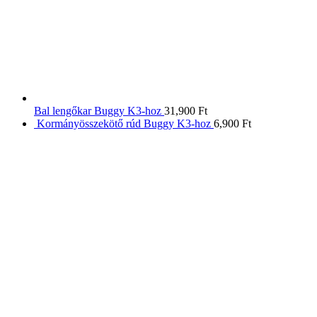
Bal lengőkar Buggy K3-hoz
31,900
Ft
Kormányösszekötő rúd Buggy K3-hoz
6,900
Ft