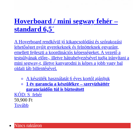
Hoverboard / mini segway fehér –
standard 6,5´
A Hoverboard rendkívül jó kikapcsolódási és szórakozási
lehetőséget nyújt gyerekeknek és felnötteknek egyaránt,
emellett fejleszti a koordinációs képességeket. A vezető a
testsúlyának előre-, illetve hátrahelyezésével tudja irányítani a
mini segway-t, illetve kanyarodni is képes a jobb vagy bal
oldali láb billentésével.
A készülék használatát 6 éves kortól ajánljuk
1 év garancia a készülékre – szervízháttér
garanciaidőn túl is biztosított
KÓD: S_fehér
59,900
Ft
Tovább
Nincs raktáron