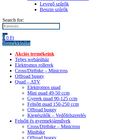
Levegő szűrők
Benzin szűrők
Search for:
0
0
Ft
Termékkínálat
Akciós termékeink
Teljes webárúház
Elektromos rollerek
Cross/Dirtbike – Minicross
Offroad buggy
Quad – ATV
Elektromos quad
Mini quad 49-50 ccm
Gyerek quad 90-125 ccm
Felnőtt quad 150-250 ccm
Offroad buggy
Kiegészítők – Vedőfelszerelés
Felnőtt és gyermekjárművek
Cross/Dirtbike – Minicross
Minibike
Offroad buggy