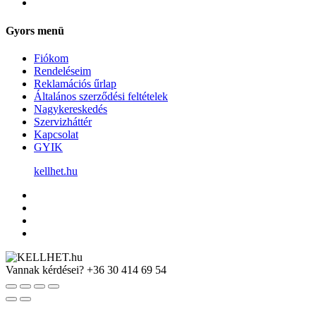
Gyors menü
Fiókom
Rendeléseim
Reklamációs űrlap
Általános szerződési feltételek
Nagykereskedés
Szervizháttér
Kapcsolat
GYIK
kellhet.hu
Vannak kérdései?
+36 30 414 69 54