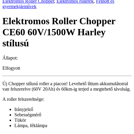
Elektromos Roller Chopper
,
Elektromos rollerek
,
Felnőtt és
gyermekjárművek
Elektromos Roller Chopper
CE60 60V/1500W Harley
stílusú
Állapot:
Elfogyott
Új Chopper stílusú roller a piacon! Levehető lítium akkumulátorral
van felszerelve (60V 20Ah) és 60km-ig terjed a megtehető távolság.
A roller felszereltsége:
Irányjelző
Sebességmérő
Tükör
Lámpa, féklámpa