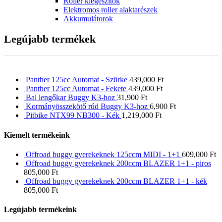
Roller kiegészítők
Elektromos roller alaktarészek
Akkumulátorok
Legújabb termékek
Panther 125cc Automat - Szürke
439,000
Ft
Panther 125cc Automat - Fekete
439,000
Ft
Bal lengőkar Buggy K3-hoz
31,900
Ft
Kormányösszekötő rúd Buggy K3-hoz
6,900
Ft
Pitbike NTX99 NB300 - Kék
1,219,000
Ft
Kiemelt termékeink
Offroad buggy gyerekeknek 125ccm MIDI - 1+1
609,000
Ft
Offroad buggy gyerekeknek 200ccm BLAZER 1+1 - piros
805,000
Ft
Offroad buggy gyerekeknek 200ccm BLAZER 1+1 - kék
805,000
Ft
Legújabb termékeink