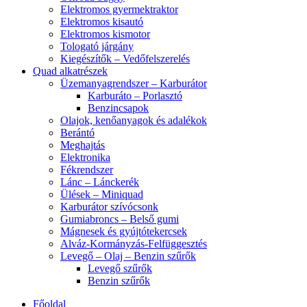
Elektromos gyermektraktor
Elektromos kisautó
Elektromos kismotor
Tologató járgány
Kiegészítők – Vedőfelszerelés
Quad alkatrészek
Üzemanyagrendszer – Karburátor
Karburáto – Porlasztó
Benzincsapok
Olajok, kenőanyagok és adalékok
Berántó
Meghajtás
Elektronika
Fékrendszer
Lánc – Lánckerék
Ülések – Miniquad
Karburátor szívócsonk
Gumiabroncs – Belső gumi
Mágnesek és gyújtótekercsek
Alváz-Kormányzás-Felfüggesztés
Levegő – Olaj – Benzin szűrők
Levegő szűrők
Benzin szűrők
Főoldal