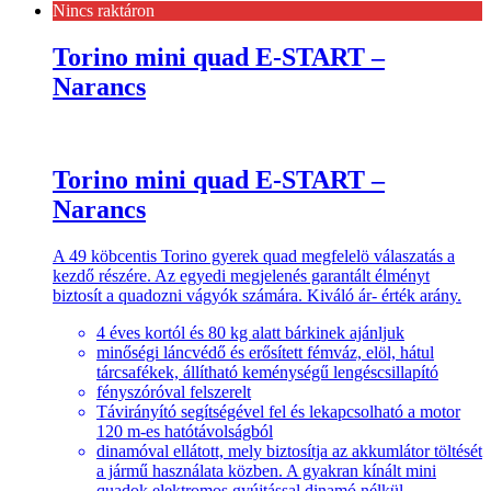
Nincs raktáron
Torino mini quad E-START –
Narancs
Torino mini quad E-START –
Narancs
A 49 köbcentis Torino gyerek quad megfelelö válaszatás a
kezdő részére. Az egyedi megjelenés garantált élményt
biztosít a quadozni vágyók számára. Kiváló ár- érték arány.
4 éves kortól és 80 kg alatt bárkinek ajánljuk
minőségi láncvédő és erősített fémváz, elöl, hátul
tárcsafékek, állítható keménységű lengéscsillapító
fényszóróval felszerelt
Távirányító segítségével fel és lekapcsolható a motor
120 m-es hatótávolságból
dinamóval ellátott, mely biztosítja az akkumlátor töltését
a jármű használata közben. A gyakran kínált mini
quadok elektromos gyújtással dinamó nélkül