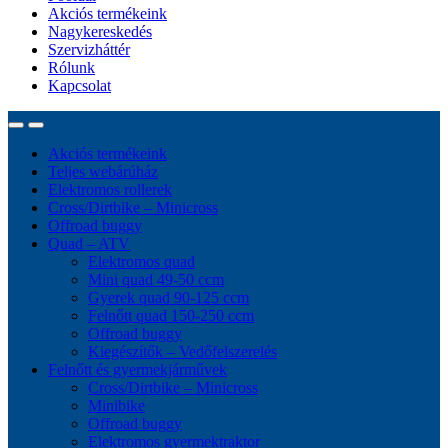
Akciós termékeink
Nagykereskedés
Szervizháttér
Rólunk
Kapcsolat
Akciós termékeink
Teljes webárúház
Elektromos rollerek
Cross/Dirtbike – Minicross
Offroad buggy
Quad – ATV
Elektromos quad
Mini quad 49-50 ccm
Gyerek quad 90-125 ccm
Felnőtt quad 150-250 ccm
Offroad buggy
Kiegészítők – Vedőfelszerelés
Felnőtt és gyermekjárművek
Cross/Dirtbike – Minicross
Minibike
Offroad buggy
Elektromos gyermektraktor