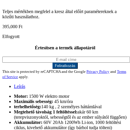
Teljes mértékben megfelel a kresz által előírt paramétereknek a
közűti használathoz.
395,000
Ft
Elfogyott
Értesítsen a termék állapotáról
This site is protected by reCAPTCHA and the Google
Privacy Policy
and
Terms
of Service
apply.
Leírás
Motor:
1500 W elektro motor
Maximális sebesség:
45 km/óra
terhelhetőség:
140 kg , 2 személyes háttámlával
Megtehető távolság 1 feltöltéssel:
akár 60 km
(terepviszonyoktól, sebességtől és az ember súlyától függően)
Akkumulátor:
60V 20Ah 1200Wh Li-ion, 1000 feltöltési
ciklus, kivehető akkumulátor (így bárhol tudja tölteni)