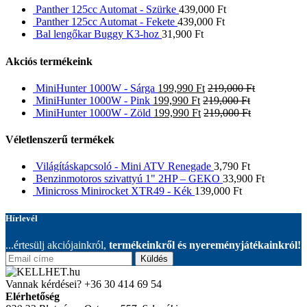
Panther 125cc Automat - Szürke
439,000
Ft
Panther 125cc Automat - Fekete
439,000
Ft
Bal lengőkar Buggy K3-hoz
31,900
Ft
Akciós termékeink
MiniHunter 1000W - Sárga
199,990
Ft
219,000
Ft
MiniHunter 1000W - Pink
199,990
Ft
219,000
Ft
MiniHunter 1000W - Zöld
199,990
Ft
219,000
Ft
Véletlenszerű termékek
Világításkapcsoló - Mini ATV Renegade
3,790
Ft
Benzinmotoros szivattyú 1" 2HP – GEKO
33,900
Ft
Minicross Minirocket XTR49 - Kék
139,000
Ft
Hírlevél
...értesülj akciójainkról,
termékeinkről és nyereményjátékainkról!
Küldés
Vannak kérdései?
+36 30 414 69 54
Elérhetőség