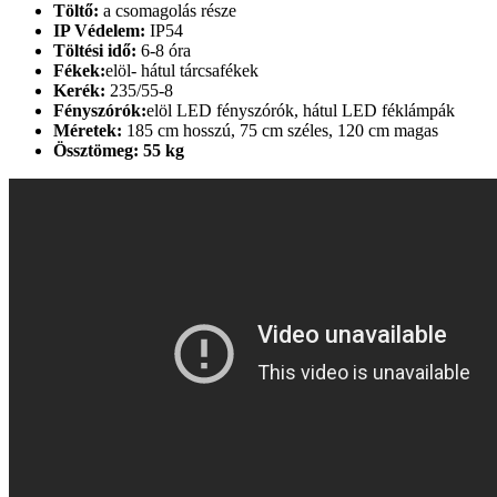
Töltő:
a csomagolás része
IP Védelem:
IP54
Töltési idő:
6-8 óra
Fékek:
elöl- hátul tárcsafékek
Kerék:
235/55-8
Fényszórók:
elöl LED fényszórók, hátul LED féklámpák
Méretek:
185 cm hosszú, 75 cm széles, 120 cm magas
Össztömeg: 55 kg