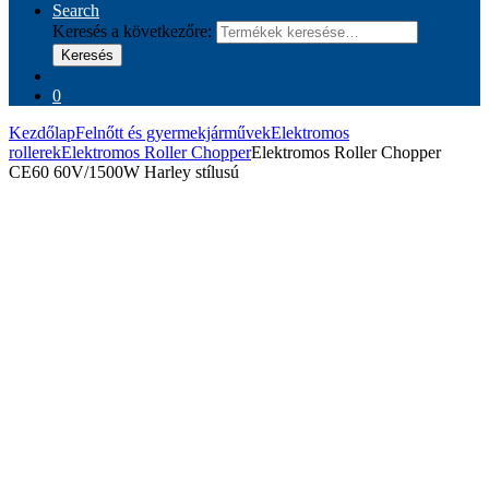
Search
Keresés a következőre:
Keresés
0
Kezdőlap
Felnőtt és gyermekjárművek
Elektromos
rollerek
Elektromos Roller Chopper
Elektromos Roller Chopper
CE60 60V/1500W Harley stílusú