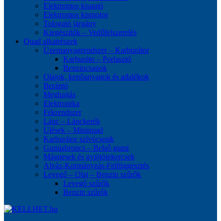
Elektromos kisautó
Elektromos kismotor
Tologató járgány
Kiegészítők – Vedőfelszerelés
Quad alkatrészek
Üzemanyagrendszer – Karburátor
Karburáto – Porlasztó
Benzincsapok
Olajok, kenőanyagok és adalékok
Berántó
Meghajtás
Elektronika
Fékrendszer
Lánc – Lánckerék
Ülések – Miniquad
Karburátor szívócsonk
Gumiabroncs – Belső gumi
Mágnesek és gyújtótekercsek
Alváz-Kormányzás-Felfüggesztés
Levegő – Olaj – Benzin szűrők
Levegő szűrők
Benzin szűrők