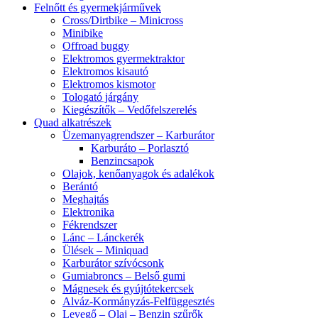
Felnőtt és gyermekjárművek
Cross/Dirtbike – Minicross
Minibike
Offroad buggy
Elektromos gyermektraktor
Elektromos kisautó
Elektromos kismotor
Tologató járgány
Kiegészítők – Vedőfelszerelés
Quad alkatrészek
Üzemanyagrendszer – Karburátor
Karburáto – Porlasztó
Benzincsapok
Olajok, kenőanyagok és adalékok
Berántó
Meghajtás
Elektronika
Fékrendszer
Lánc – Lánckerék
Ülések – Miniquad
Karburátor szívócsonk
Gumiabroncs – Belső gumi
Mágnesek és gyújtótekercsek
Alváz-Kormányzás-Felfüggesztés
Levegő – Olaj – Benzin szűrők