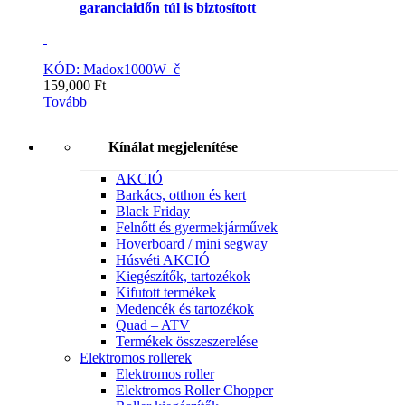
garanciaidőn túl is biztosított
KÓD: Madox1000W_č
159,000
Ft
Tovább
Kínálat megjelenítése
AKCIÓ
Barkács, otthon és kert
Black Friday
Felnőtt és gyermekjárművek
Hoverboard / mini segway
Húsvéti AKCIÓ
Kiegészítők, tartozékok
Kifutott termékek
Medencék és tartozékok
Quad – ATV
Termékek összeszerelése
Elektromos rollerek
Elektromos roller
Elektromos Roller Chopper