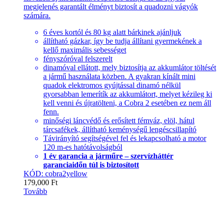
megjelenés garantált élményt biztosít a quadozni vágyók
számára.
6 éves kortól és 80 kg alatt bárkinek ajánljuk
állítható gázkar, így be tudja állítani gyermekének a
kellő maximális sebességet
fényszóróval felszerelt
dinamóval ellátott, mely biztosítja az akkumlátor töltését
a jármű használata közben. A gyakran kínált mini
quadok elektromos gyújtással dinamó nélkül
gyorsabban lemerítík az akkumlátort, melyet kézileg ki
kell venni és újratölteni, a Cobra 2 esetében ez nem áll
fenn.
minőségi láncvédő és erősített fémváz, elöl, hátul
tárcsafékek, állítható keménységű lengéscsillapító
Távirányító segítségével fel és lekapcsolható a motor
120 m-es hatótávolságból
1 év garancia a járműre – szervízháttér
garanciaidőn túl is biztosított
KÓD: cobra2yellow
179,000
Ft
Tovább