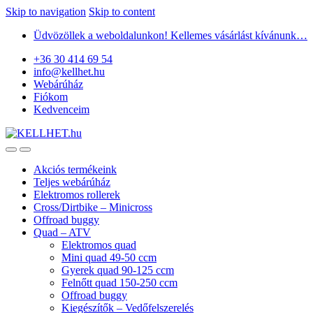
Skip to navigation
Skip to content
Üdvözöllek a weboldalunkon! Kellemes vásárlást kívánunk…
+36 30 414 69 54
info@kellhet.hu
Webárúház
Fiókom
Kedvenceim
Akciós termékeink
Teljes webárúház
Elektromos rollerek
Cross/Dirtbike – Minicross
Offroad buggy
Quad – ATV
Elektromos quad
Mini quad 49-50 ccm
Gyerek quad 90-125 ccm
Felnőtt quad 150-250 ccm
Offroad buggy
Kiegészítők – Vedőfelszerelés