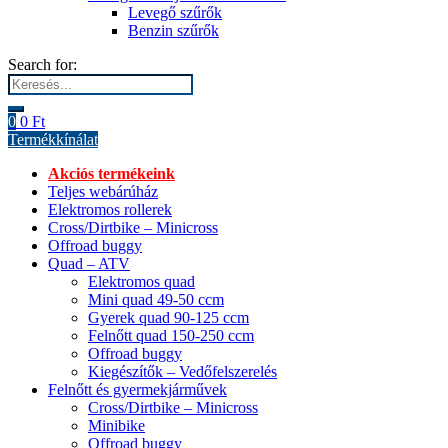
Levegő szűrők
Benzin szűrők
Search for:
0
0
Ft
Termékkínálat
Akciós termékeink
Teljes webárúház
Elektromos rollerek
Cross/Dirtbike – Minicross
Offroad buggy
Quad – ATV
Elektromos quad
Mini quad 49-50 ccm
Gyerek quad 90-125 ccm
Felnőtt quad 150-250 ccm
Offroad buggy
Kiegészítők – Vedőfelszerelés
Felnőtt és gyermekjárművek
Cross/Dirtbike – Minicross
Minibike
Offroad buggy