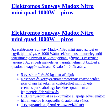
Elektromos Sunway Madox Nitro
mini quad 1000W – piros
Elektromos Sunway Madox Nitro
mini quad 1000W – piros
Az elektromos Sunway Madox Nitro mini quad az idei év
egyik újdonsága. A 1000 Wattos elektromos motor elegendő
teljesítményt biztosít ha kicsit jobban igénybe is vesszük a
járgányt. Az egyedi megjelenés garantált élményt biztosít a
quadozni vágyók számára. Kiváló ár- érték arány.
5 éves kortól és 80 kg alatt ajánljuk
a csendes és környezetbarát motornak köszönhetően
akár olyan helyeken is közlekedhet mint pl. egy
csendes park, ahol egy benzines quad nem a
legmegfelelőbb választás
LED fényszóróval és akkumlátor állapotjelzővel ellátott
hátramenetbe is kapcsolható, automata váltós
1 év garancia a járműre – szervízháttér