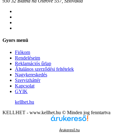
930 32 Blatná na Ostrove 557, Szlovákia
Gyors menü
Fiókom
Rendeléseim
Reklamációs űrlap
Általános szerződési feltételek
Nagykereskedés
Szervizháttér
Kapcsolat
GYIK
kellhet.hu
KELLHET - www.kellhet.hu © Minden jog fenntartva
Árukereső.hu