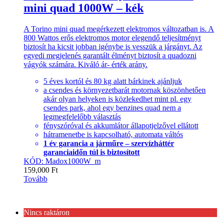
mini quad 1000W – kék
A Torino mini quad megérkezett elektromos változatban is. A
800 Wattos erős elektromos motor elegendő teljesítményt
biztosít ha kicsit jobban igénybe is vesszük a járgányt. Az
egyedi megjelenés garantált élményt biztosít a quadozni
vágyók számára. Kiváló ár- érték arány.
5 éves kortól és 80 kg alatt bárkinek ajánljuk
a csendes és környezetbarát motornak köszönhetően
akár olyan helyeken is közlekedhet mint pl. egy
csendes park, ahol egy benzines quad nem a
legmegfelelőbb választás
fényszóróval és akkumlátor állapotjelzővel ellátott
hátramenetbe is kapcsolható, automata váltós
1 év garancia a járműre – szervízháttér
garanciaidőn túl is biztosított
KÓD: Madox1000W_m
159,000
Ft
Tovább
Nincs raktáron