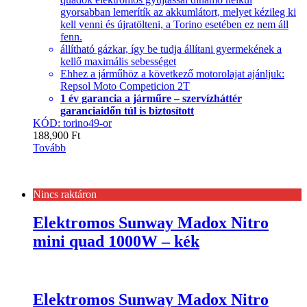
gyorsabban lemerítík az akkumlátort, melyet kézileg ki
kell venni és újratölteni, a Torino esetében ez nem áll
fenn.
állítható gázkar, így be tudja állítani gyermekének a
kellő maximális sebességet
Ehhez a járműhöz a következő motorolajat ajánljuk:
Repsol Moto Competicion 2T
1 év garancia a járműre – szervízháttér
garanciaidőn túl is biztosított
KÓD: torino49-or
188,900
Ft
Tovább
Nincs raktáron
Elektromos Sunway Madox Nitro
mini quad 1000W – kék
Elektromos Sunway Madox Nitro