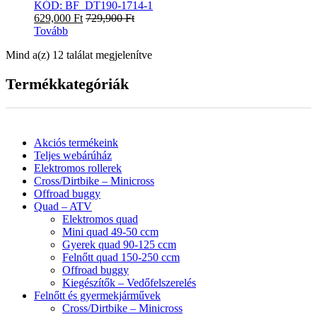
KÓD: BF_DT190-1714-1
629,000
Ft
729,900
Ft
Tovább
Mind a(z) 12 találat megjelenítve
Termékkategóriák
Akciós termékeink
Teljes webárúház
Elektromos rollerek
Cross/Dirtbike – Minicross
Offroad buggy
Quad – ATV
Elektromos quad
Mini quad 49-50 ccm
Gyerek quad 90-125 ccm
Felnőtt quad 150-250 ccm
Offroad buggy
Kiegészítők – Vedőfelszerelés
Felnőtt és gyermekjárművek
Cross/Dirtbike – Minicross