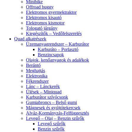
Minibike
Offroad buggy
Elektromos gyermektraktor
Elektromos kisautó
Elektromos kismotor
Tologató járgány
Kiegészítők – Vedőfelszerelés
Quad alkatrészek
Üzemanyagrendszer – Karburátor
Karburáto – Porlasztó
Benzincsapok
Olajok, kenőanyagok és adalékok
Berántó
Meghajtás
Elektronika
Fékrendszer
Lánc – Lánckerék
Ülések – Miniquad
Karburátor szívócsonk
Gumiabroncs – Belső gumi
Mágnesek és gyújtótekercsek
Alváz-Kormányzás-Felfüggesztés
Levegő – Olaj – Benzin szűrők
Levegő szűrők
Benzin szűrők