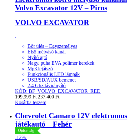
Volvo Excavator 12V – Piros
VOLVO EXCAVATOR
Bőr ülés – Egyszemélyes
Első mélyásó kanál
Nyíló ajtó
Nagy, puha EVA polimer kerekek
Mp3 lejátszó
Funkcionális LED lámpák
USB/SD/AUX bemenet
2,4 Ghz távirányító
KÓD: BF_VOLVO_EXCAVATOR_RED
199,999
Ft
237,400
Ft
Kosárba teszem
Chevrolet Camaro 12V elektromos
játékautó – Fehér
Újdonság
-
12%