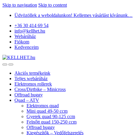
Skip to navigation
Skip to content
Üdvözöllek a weboldalunkon! Kellemes vásárlást kívánunk…
+36 30 414 69 54
info@kellhet.hu
Webárúház
Fiókom
Kedvenceim
Akciós termékeink
Teljes webárúház
Elektromos rollerek
Cross/Dirtbike – Minicross
Offroad buggy
Quad – ATV
Elektromos quad
Mini quad 49-50 ccm
Gyerek quad 90-125 ccm
Felnőtt quad 150-250 ccm
Offroad buggy
Kiegészítők – Vedőfelszerelés