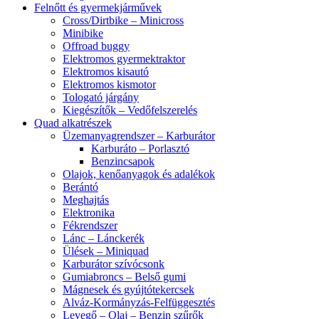
Felnőtt és gyermekjárművek
Cross/Dirtbike – Minicross
Minibike
Offroad buggy
Elektromos gyermektraktor
Elektromos kisautó
Elektromos kismotor
Tologató járgány
Kiegészítők – Vedőfelszerelés
Quad alkatrészek
Üzemanyagrendszer – Karburátor
Karburáto – Porlasztó
Benzincsapok
Olajok, kenőanyagok és adalékok
Berántó
Meghajtás
Elektronika
Fékrendszer
Lánc – Lánckerék
Ülések – Miniquad
Karburátor szívócsonk
Gumiabroncs – Belső gumi
Mágnesek és gyújtótekercsek
Alváz-Kormányzás-Felfüggesztés
Levegő – Olaj – Benzin szűrők