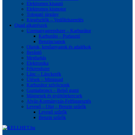
Elektromos kisautó
Elektromos kismotor
Tologató járgány
Kiegészítők – Vedőfelszerelés
Quad alkatrészek
Üzemanyagrendszer – Karburátor
Karburáto – Porlasztó
Benzincsapok
Olajok, kenőanyagok és adalékok
Berántó
Meghajtás
Elektronika
Fékrendszer
Lánc – Lánckerék
Ülések – Miniquad
Karburátor szívócsonk
Gumiabroncs – Belső gumi
Mágnesek és gyújtótekercsek
Alváz-Kormányzás-Felfüggesztés
Levegő – Olaj – Benzin szűrők
Levegő szűrők
Benzin szűrők