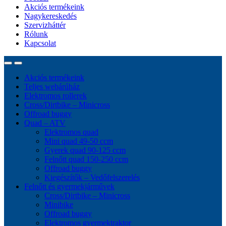
Akciós termékeink
Nagykereskedés
Szervizháttér
Rólunk
Kapcsolat
Akciós termékeink
Teljes webárúház
Elektromos rollerek
Cross/Dirtbike – Minicross
Offroad buggy
Quad – ATV
Elektromos quad
Mini quad 49-50 ccm
Gyerek quad 90-125 ccm
Felnőtt quad 150-250 ccm
Offroad buggy
Kiegészítők – Vedőfelszerelés
Felnőtt és gyermekjárművek
Cross/Dirtbike – Minicross
Minibike
Offroad buggy
Elektromos gyermektraktor