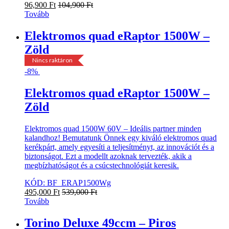
96,900
Ft
104,900
Ft
Tovább
Elektromos quad eRaptor 1500W –
Zöld
Nincs raktáron
-
8%
Elektromos quad eRaptor 1500W –
Zöld
Elektromos quad 1500W 60V – Ideális partner minden
kalandhoz! Bemutatunk Önnek egy kiváló elektromos quad
kerékpárt, amely egyesíti a teljesítményt, az innovációt és a
biztonságot. Ezt a modellt azoknak tervezték, akik a
megbízhatóságot és a csúcstechnológiát keresik.
KÓD: BF_ERAP1500Wg
495,000
Ft
539,000
Ft
Tovább
Torino Deluxe 49ccm – Piros