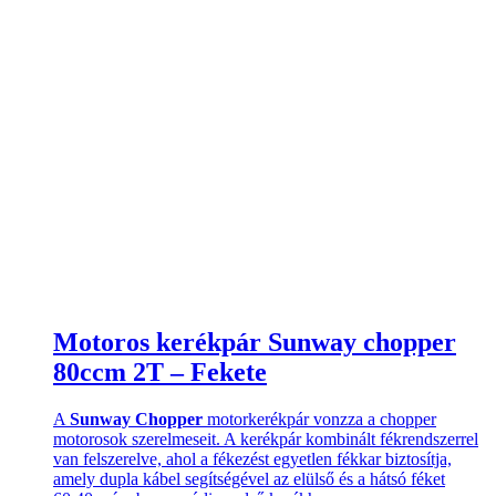
Motoros kerékpár Sunway chopper
80ccm 2T – Fekete
A
Sunway Chopper
motorkerékpár vonzza a chopper
motorosok szerelmeseit. A kerékpár kombinált fékrendszerrel
van felszerelve, ahol a fékezést egyetlen fékkar biztosítja,
amely dupla kábel segítségével az elülső és a hátsó féket