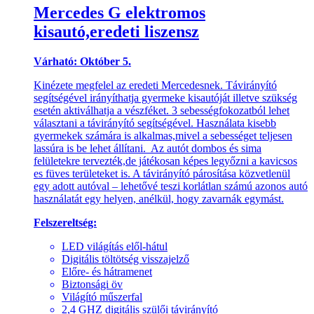
Mercedes G elektromos
kisautó,eredeti liszensz
Várható:
Október 5.
Kinézete megfelel az eredeti Mercedesnek. Távirányító
segítségével irányíthatja gyermeke kisautóját illetve szükség
esetén aktiválhatja a vészféket. 3 sebességfokozatból lehet
választani a távirányító segítségével. Használata kisebb
gyermekek számára is alkalmas,mivel a sebességet teljesen
lassúra is be lehet állítani. Az autót dombos és sima
felületekre tervezték,de játékosan képes legyőzni a kavicsos
es füves területeket is. A távirányító párosítása közvetlenül
egy adott autóval – lehetővé teszi korlátlan számú azonos autó
használatát egy helyen, anélkül, hogy zavarnák egymást.
Felszereltség:
LED világítás elől-hátul
Digitális töltötség visszajelző
Előre- és hátramenet
Biztonsági öv
Világító műszerfal
2,4 GHZ digitális szülői távirányító