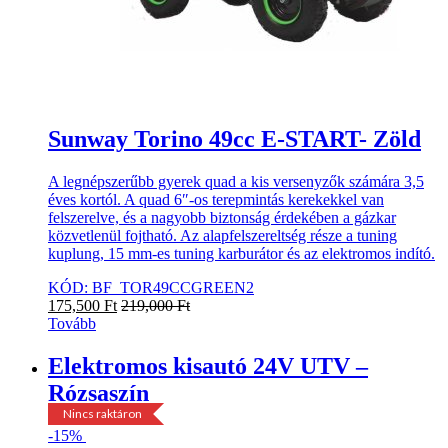
Sunway Torino 49cc E-START- Zöld
A legnépszerűbb gyerek quad a kis versenyzők számára 3,5
éves kortól. A quad 6″-os terepmintás kerekekkel van
felszerelve, és a nagyobb biztonság érdekében a gázkar
közvetlenül fojtható. Az alapfelszereltség része a tuning
kuplung, 15 mm-es tuning karburátor és az elektromos indító.
KÓD: BF_TOR49CCGREEN2
175,500
Ft
219,000
Ft
Tovább
Elektromos kisautó 24V UTV –
Rózsaszín
Újdonság
Nincs raktáron
-
15%