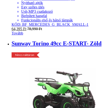
Nyitható ajtók
Egy széles ülés
Usb,MP3 csatlakozó
Beépített hangfal
Funkcionális első és hátsó lámpák
KÓD: BF_MERCEDES_G_BLACK_SMALL-1
64,395
Ft
78,990
Ft
Tovább
Sunway Torino 49cc E-START- Zöld
-
20%
Nincs raktáron