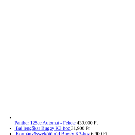
Panther 125cc Automat - Fekete
439,000
Ft
Bal lengőkar Buggy K3-hoz
31,900
Ft
Kormányösszekötő rúd Buggy K3-hoz
6,900
Ft