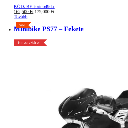
KÓD: BF_torino49d-r
162,500
Ft
175,000
Ft
Tovább
Sale
Minibike PS77 – Fekete
-
16%
Sale
Nincs raktáron