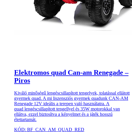
Elektromos quad Can-am Renegade –
Piros
Kiváló minőségű lengéscsillapított tengelyek, tolatással ellátott
gyermek quad. A mi liszensziós gyermek quadunk CAN-AM
Renegade 12V ideális a terepen való használatra. A
quad lengéscsillapított tengellyel és 35W motorokkal van
ellátva, ezzel biztosítva a kényelmet és a játék hosszú
élettartamát.
KÓD: BF_CAN_AM_QUAD_RED