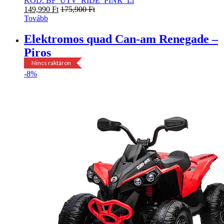
KÓD: BF_UTV_RIDE_PINK_Li
149,990
Ft
175,900
Ft
Tovább
Elektromos quad Can-am Renegade –
Piros
Nincs raktáron
-
8%