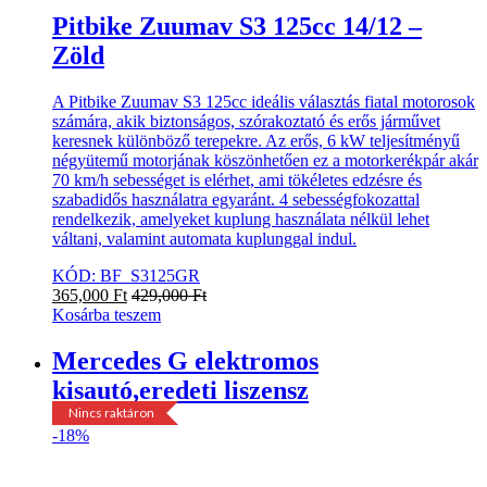
Pitbike Zuumav S3 125cc 14/12 –
Zöld
A Pitbike Zuumav S3 125cc ideális választás fiatal motorosok
számára, akik biztonságos, szórakoztató és erős járművet
keresnek különböző terepekre. Az erős, 6 kW teljesítményű
négyütemű motorjának köszönhetően ez a motorkerékpár akár
70 km/h sebességet is elérhet, ami tökéletes edzésre és
szabadidős használatra egyaránt. 4 sebességfokozattal
rendelkezik, amelyeket kuplung használata nélkül lehet
váltani, valamint automata kuplunggal indul.
KÓD: BF_S3125GR
365,000
Ft
429,000
Ft
Kosárba teszem
Mercedes G elektromos
kisautó,eredeti liszensz
Nincs raktáron
-
18%