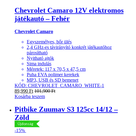
Chevrolet Camaro 12V elektromos
játékautó – Fehér
Chevrolet Camaro
Egyszemélyes, bőr ülés
2,4 GHz-es távirányító konkrét játékautóhoz
párosítható
Nyitható ajtók
Sima indulás
Méretek: 117 x 70,5 x 47,5 cm
Puha EVA polimer kerekek
MP3, USB és SD bemenet
KÓD: CHEVROLET_CAMARO_WHITE-1
89,990
Ft
101,900
Ft
Kosárba teszem
Pitbike Zuumav S3 125cc 14/12 –
Zöld
Újdonság
-
15%