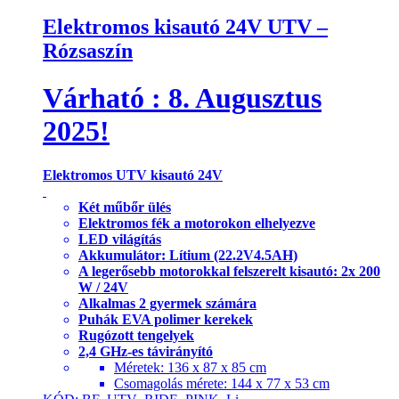
Elektromos kisautó 24V UTV –
Rózsaszín
Várható :
8. Augusztus
2025!
Elektromos UTV kisautó 24V
Két műbőr ülés
Elektromos fék a motorokon elhelyezve
LED világítás
Akkumulátor: Lítium (22.2V4.5AH)
A legerősebb motorokkal felszerelt kisautó: 2x 200
W / 24V
Alkalmas 2 gyermek számára
Puhák EVA polimer kerekek
Rugózott tengelyek
2,4 GHz-es távirányító
Méretek: 136 x 87 x 85 cm
Csomagolás mérete: 144 x 77 x 53 cm