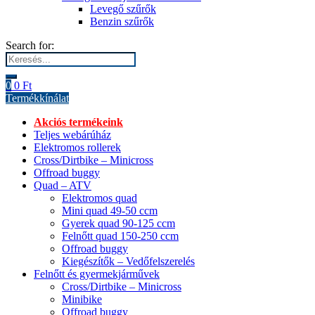
Levegő szűrők
Benzin szűrők
Search for:
0
0
Ft
Termékkínálat
Akciós termékeink
Teljes webárúház
Elektromos rollerek
Cross/Dirtbike – Minicross
Offroad buggy
Quad – ATV
Elektromos quad
Mini quad 49-50 ccm
Gyerek quad 90-125 ccm
Felnőtt quad 150-250 ccm
Offroad buggy
Kiegészítők – Vedőfelszerelés
Felnőtt és gyermekjárművek
Cross/Dirtbike – Minicross
Minibike
Offroad buggy