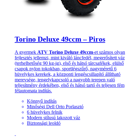
Torino Deluxe 49ccm – Piros
A gyermek
ATV Torino Deluxe 49ccm
-et számos olyan
fejlesztés jellemzi, mint kiváló láncfedél, megerősített váz
(terhelhetőség 90 kg-ig), első és hátsó tárcsafékek, elülső
csapok nylon tokokban, sportlégszűrő, nagyméretű 6
hüvelykes kerekek, a központi lengéscsillapító állítható
merevsége, tengelykapcsoló a nagyobb terepen való
teljesítmény érdekében, első és hátsó tartó és teljesen fém
félautomata indítás.
Könnyű indítás
Minőségi Dell Orto Porlasztó
6 hüvelykes felnik
Modern stílusú lakozott váz
Biztonsági leoldó