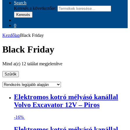
Search
Keresés a következőre:
Keresés
0
Kezdőlap
Black Friday
Black Friday
Mind a(z) 12 találat megjelenítve
Szűrők
Elektromos kotró mélyásó kanállal
Volvo Excavator 12V – Piros
-
16%
Elektromos kotró mélyásó kanállal