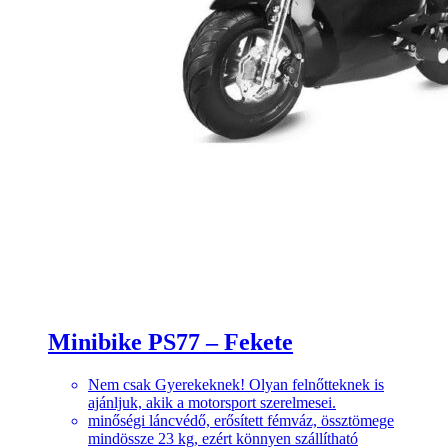
Minibike PS77 – Fekete
Nem csak Gyerekeknek! Olyan felnőtteknek is
ajánljuk, akik a motorsport szerelmesei.
minőségi láncvédő, erősített fémváz, össztömege
mindössze 23 kg, ezért könnyen szállítható