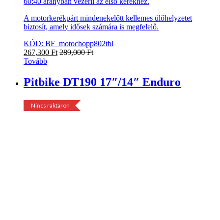
60:40 arányban vezérli az első kerékhez.
A motorkerékpárt mindenekelőtt kellemes ülőhelyzetet
biztosít, amely idősek számára is megfelelő.
KÓD: BF_motochopp802tbl
267,300
Ft
289,000
Ft
Tovább
Pitbike DT190 17″/14″ Enduro
-
14%
Sale
Nincs raktáron