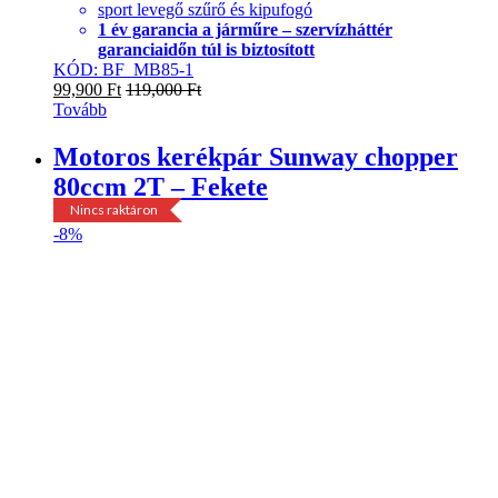
sport levegő szűrő és kipufogó
1 év garancia a járműre – szervízháttér
garanciaidőn túl is biztosított
KÓD: BF_MB85-1
99,900
Ft
119,000
Ft
Tovább
Motoros kerékpár Sunway chopper
80ccm 2T – Fekete
Nincs raktáron
-
8%