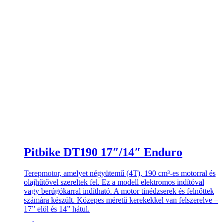
Pitbike DT190 17″/14″ Enduro
Terepmotor, amelyet négyütemű (4T), 190 cm³-es motorral és
olajhűtővel szereltek fel. Ez a modell elektromos indítóval
vagy berúgókarral indítható. A motor tinédzserek és felnőttek
számára készült. Közepes méretű kerekekkel van felszerelve –
17” elöl és 14” hátul.