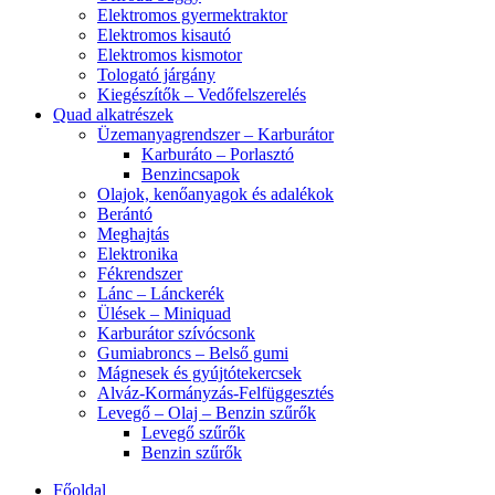
Elektromos gyermektraktor
Elektromos kisautó
Elektromos kismotor
Tologató járgány
Kiegészítők – Vedőfelszerelés
Quad alkatrészek
Üzemanyagrendszer – Karburátor
Karburáto – Porlasztó
Benzincsapok
Olajok, kenőanyagok és adalékok
Berántó
Meghajtás
Elektronika
Fékrendszer
Lánc – Lánckerék
Ülések – Miniquad
Karburátor szívócsonk
Gumiabroncs – Belső gumi
Mágnesek és gyújtótekercsek
Alváz-Kormányzás-Felfüggesztés
Levegő – Olaj – Benzin szűrők
Levegő szűrők
Benzin szűrők
Főoldal