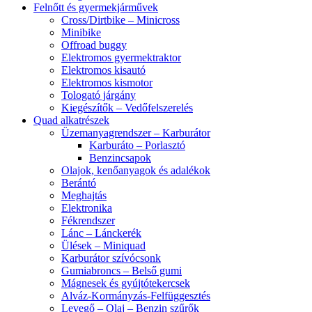
Felnőtt és gyermekjárművek
Cross/Dirtbike – Minicross
Minibike
Offroad buggy
Elektromos gyermektraktor
Elektromos kisautó
Elektromos kismotor
Tologató járgány
Kiegészítők – Vedőfelszerelés
Quad alkatrészek
Üzemanyagrendszer – Karburátor
Karburáto – Porlasztó
Benzincsapok
Olajok, kenőanyagok és adalékok
Berántó
Meghajtás
Elektronika
Fékrendszer
Lánc – Lánckerék
Ülések – Miniquad
Karburátor szívócsonk
Gumiabroncs – Belső gumi
Mágnesek és gyújtótekercsek
Alváz-Kormányzás-Felfüggesztés
Levegő – Olaj – Benzin szűrők