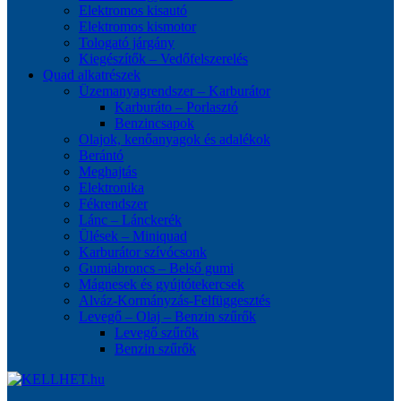
Elektromos kisautó
Elektromos kismotor
Tologató járgány
Kiegészítők – Vedőfelszerelés
Quad alkatrészek
Üzemanyagrendszer – Karburátor
Karburáto – Porlasztó
Benzincsapok
Olajok, kenőanyagok és adalékok
Berántó
Meghajtás
Elektronika
Fékrendszer
Lánc – Lánckerék
Ülések – Miniquad
Karburátor szívócsonk
Gumiabroncs – Belső gumi
Mágnesek és gyújtótekercsek
Alváz-Kormányzás-Felfüggesztés
Levegő – Olaj – Benzin szűrők
Levegő szűrők
Benzin szűrők