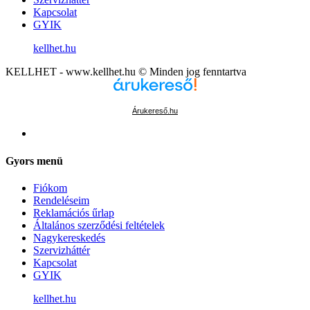
Kapcsolat
GYIK
kellhet.hu
KELLHET - www.kellhet.hu © Minden jog fenntartva
Árukereső.hu
Gyors menü
Fiókom
Rendeléseim
Reklamációs űrlap
Általános szerződési feltételek
Nagykereskedés
Szervizháttér
Kapcsolat
GYIK
kellhet.hu