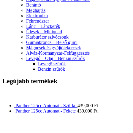
Berántó
Meghajtás
Elektronika
Fékrendszer
Lánc – Lánckerék
Ülések – Miniquad
Karburátor szívócsonk
Gumiabroncs – Belső gumi
Mágnesek és gyújtótekercsek
Alváz-Kormányzás-Felfüggesztés
Levegő – Olaj – Benzin szűrők
Levegő szűrők
Benzin szűrők
Legújabb termékek
Panther 125cc Automat - Szürke
439,000
Ft
Panther 125cc Automat - Fekete
439,000
Ft