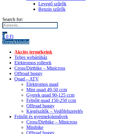
Levegő szűrők
Benzin szűrők
Search for:
0
0
Ft
Termékkínálat
Akciós termékeink
Teljes webárúház
Elektromos rollerek
Cross/Dirtbike – Minicross
Offroad buggy
Quad – ATV
Elektromos quad
Mini quad 49-50 ccm
Gyerek quad 90-125 ccm
Felnőtt quad 150-250 ccm
Offroad buggy
Kiegészítők – Vedőfelszerelés
Felnőtt és gyermekjárművek
Cross/Dirtbike – Minicross
Minibike
Offroad buggy