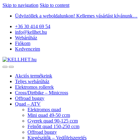
Skip to navigation
Skip to content
Üdvözöllek a weboldalunkon! Kellemes vásárlást kívánunk…
+36 30 414 69 54
info@kellhet.hu
Webárúház
Fiókom
Kedvenceim
Akciós termékeink
Teljes webárúház
Elektromos rollerek
Cross/Dirtbike – Minicross
Offroad buggy
Quad – ATV
Elektromos quad
Mini quad 49-50 ccm
Gyerek quad 90-125 ccm
Felnőtt quad 150-250 ccm
Offroad buggy
Kiegészítők – Vedőfelszerelés