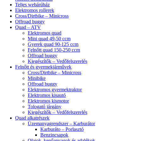
Teljes webárúház
Elektromos rollerek
Cross/Dirtbike – Minicross
Offroad buggy
Quad – ATV
Elektromos quad
Mini quad 49-50 ccm
Gyerek quad 90-125 ccm
Felnőtt quad 150-250 ccm
Offroad buggy
Kiegészítők – Vedőfelszerelés
Felnőtt és gyermekjárművek
Cross/Dirtbike – Minicross
Minibike
Offroad buggy
Elektromos gyermektraktor
Elektromos kisautó
Elektromos kismotor
Tologató járgány
Kiegészítők – Vedőfelszerelés
Quad alkatrészek
Üzemanyagrendszer – Karburátor
Karburáto – Porlasztó
Benzincsapok
Olajok, kenőanyagok és adalékok