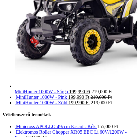
MiniHunter 1000W - Sárga
199,990
Ft
219,000
Ft
MiniHunter 1000W - Pink
199,990
Ft
219,000
Ft
MiniHunter 1000W - Zöld
199,990
Ft
219,000
Ft
Véletlenszerű termékek
Minicross APOLLO 49ccm E-start - Kék
155,000
Ft
Elektromos Roller Chopper XR05 EEC Li 60V/1200W -