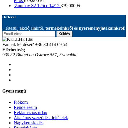
Piros
679,900
Ft
Zuumav S2 125cc 14/12
379,000
Ft
Hírlevél
...értesülj akciójainkról,
termékeinkről és nyereményjátékainkról!
Küldés
Vannak kérdései?
+36 30 414 69 54
Elérhetőség
930 32 Blatná na Ostrove 557, Szlovákia
Gyors menü
Fiókom
Rendeléseim
Reklamációs űrlap
Általános szerződési feltételek
Nagykereskedés
Szervizháttér