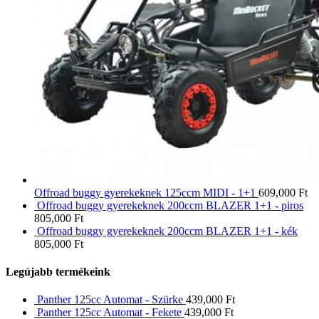
Offroad buggy gyerekeknek 125ccm MIDI - 1+1
609,000
Ft
Offroad buggy gyerekeknek 200ccm BLAZER 1+1 - piros
805,000
Ft
Offroad buggy gyerekeknek 200ccm BLAZER 1+1 - kék
805,000
Ft
Legújabb termékeink
Panther 125cc Automat - Szürke
439,000
Ft
Panther 125cc Automat - Fekete
439,000
Ft