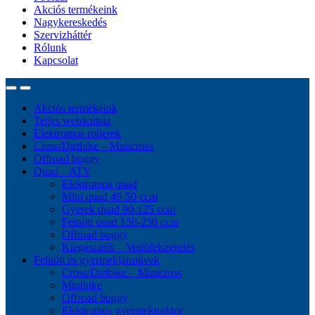
Akciós termékeink
Nagykereskedés
Szervizháttér
Rólunk
Kapcsolat
Akciós termékeink
Teljes webárúház
Elektromos rollerek
Cross/Dirtbike – Minicross
Offroad buggy
Quad – ATV
Elektromos quad
Mini quad 49-50 ccm
Gyerek quad 90-125 ccm
Felnőtt quad 150-250 ccm
Offroad buggy
Kiegészítők – Vedőfelszerelés
Felnőtt és gyermekjárművek
Cross/Dirtbike – Minicross
Minibike
Offroad buggy
Elektromos gyermektraktor