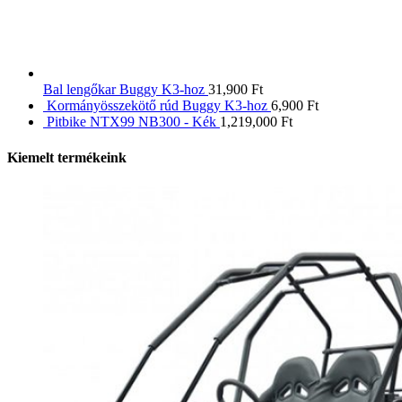
Bal lengőkar Buggy K3-hoz
31,900
Ft
Kormányösszekötő rúd Buggy K3-hoz
6,900
Ft
Pitbike NTX99 NB300 - Kék
1,219,000
Ft
Kiemelt termékeink