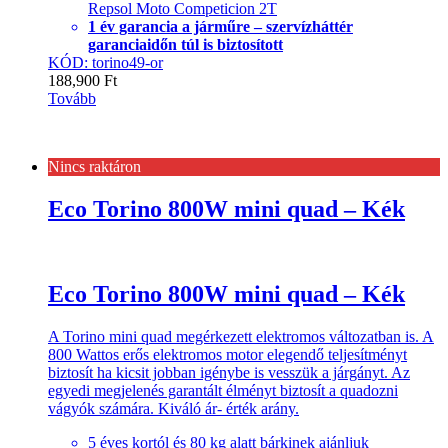
Repsol Moto Competicion 2T
1 év garancia a járműre – szervízháttér
garanciaidőn túl is biztosított
KÓD: torino49-or
188,900
Ft
Tovább
Nincs raktáron
Eco Torino 800W mini quad – Kék
Eco Torino 800W mini quad – Kék
A Torino mini quad megérkezett elektromos változatban is. A
800 Wattos erős elektromos motor elegendő teljesítményt
biztosít ha kicsit jobban igénybe is vesszük a járgányt. Az
egyedi megjelenés garantált élményt biztosít a quadozni
vágyók számára. Kiváló ár- érték arány.
5 éves kortól és 80 kg alatt bárkinek ajánljuk