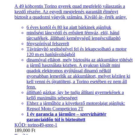
A 49 köbcentis Torino gyerek quad megfelelö válaszatás a
kezdő részére. Az egyedi megjelenés garantált élményt
biztosít a quadozni vágyók számára. Kiváló ár- érték arány.
6 éves kortól és 80 kg alatt bárkinek ajánljuk
minőségi láncvédő és erősített fémváz, elöl, hátul
tárcsafékek, állítható keménységű lengéscsillapító
fényszóróval felszerelt
Távirányító segítségével fel és lekapcsolható a motor
120 m-es hatótávolságból
dinamóval ellátott, mely biztosítja az akkumlátor töltését
a jármű használata közben. A gyakran kínált mini
quadok elektromos gyújtással dinamó nélkül
gyorsabban lemerítík az akkumlátort, melyet kézileg ki
kell venni és újratölteni, a Torino esetében ez nem áll
fenn.
állítható gázkar, így be tudja állítani gyermekének a
kellő maximális sebességet
Ehhez a járműhöz a következő motorolajat ajánljuk:
Repsol Moto Competicion 2T
1 év garancia a járműre – szervízháttér
garanciaidőn túl is biztosított
KÓD: torino49-gree-1
189,000
Ft