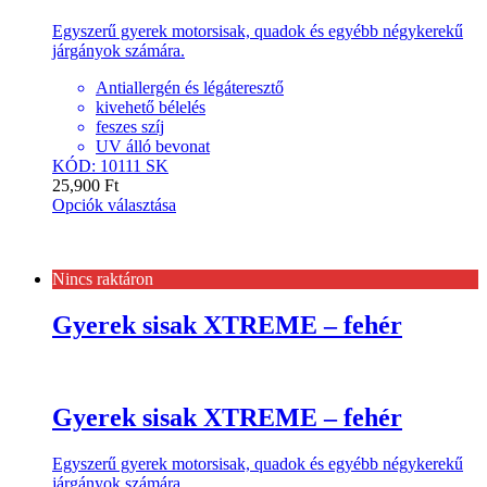
Egyszerű gyerek motorsisak, quadok és egyébb négykerekű
járgányok számára.
Antiallergén és légáteresztő
kivehető bélelés
feszes szíj
UV álló bevonat
KÓD: 10111 SK
25,900
Ft
Opciók választása
Nincs raktáron
Gyerek sisak XTREME – fehér
Gyerek sisak XTREME – fehér
Egyszerű gyerek motorsisak, quadok és egyébb négykerekű
járgányok számára.