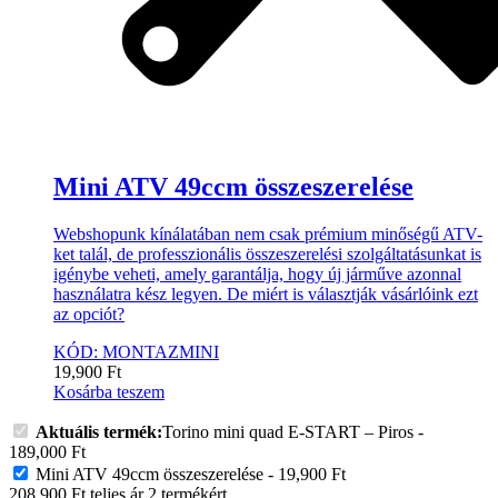
Mini ATV 49ccm összeszerelése
Webshopunk kínálatában nem csak prémium minőségű ATV-
ket talál, de professzionális összeszerelési szolgáltatásunkat is
igénybe veheti, amely garantálja, hogy új járműve azonnal
használatra kész legyen. De miért is választják vásárlóink ezt
az opciót?
KÓD: MONTAZMINI
19,900
Ft
Kosárba teszem
Aktuális termék:
Torino mini quad E-START – Piros
-
189,000
Ft
Mini ATV 49ccm összeszerelése
-
19,900
Ft
208,900
Ft
teljes ár
2
termékért