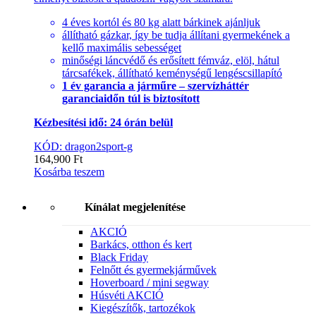
4 éves kortól és 80 kg alatt bárkinek ajánljuk
állítható gázkar, így be tudja állítani gyermekének a
kellő maximális sebességet
minőségi láncvédő és erősített fémváz, elöl, hátul
tárcsafékek, állítható keménységű lengéscsillapító
1 év garancia a járműre – szervízháttér
garanciaidőn túl is biztosított
Kézbesítési idő: 24 órán belül
KÓD: dragon2sport-g
164,900
Ft
Kosárba teszem
Kínálat megjelenítése
AKCIÓ
Barkács, otthon és kert
Black Friday
Felnőtt és gyermekjárművek
Hoverboard / mini segway
Húsvéti AKCIÓ
Kiegészítők, tartozékok