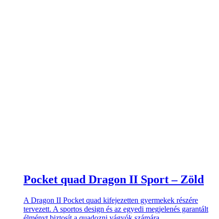
Pocket quad Dragon II Sport – Zöld
A Dragon II Pocket quad kifejezetten gyermekek részére
tervezett. A sportos design és az egyedi megjelenés garantált
élményt biztosít a quadozni vágyók számára.