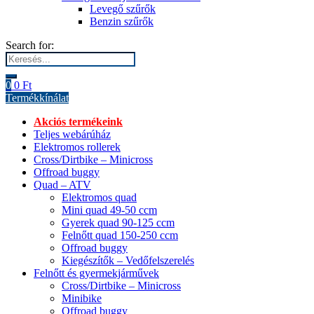
Levegő szűrők
Benzin szűrők
Search for:
0
0
Ft
Termékkínálat
Akciós termékeink
Teljes webárúház
Elektromos rollerek
Cross/Dirtbike – Minicross
Offroad buggy
Quad – ATV
Elektromos quad
Mini quad 49-50 ccm
Gyerek quad 90-125 ccm
Felnőtt quad 150-250 ccm
Offroad buggy
Kiegészítők – Vedőfelszerelés
Felnőtt és gyermekjárművek
Cross/Dirtbike – Minicross
Minibike
Offroad buggy