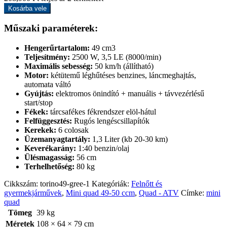
Kosárba vele
Műszaki paraméterek:
Hengerűrtartalom:
49 cm3
Teljesítmény:
2500 W, 3,5 LE (8000/min)
Maximális sebesség:
50 km/h (állítható)
Motor:
kétütemű léghűtéses benzines, láncmeghajtás,
automata váltó
Gyújtás:
elektromos önindító + manuális + távvezérlésű
start/stop
Fékek:
tárcsafékes fékrendszer elöl-hátul
Felfüggesztés:
Rugós lengéscsillapítók
Kerekek:
6 colosak
Üzemanyagtartály:
1,3 Liter (kb 20-30 km)
Keverékarány:
1:40 benzin/olaj
Ülésmagasság:
56 cm
Terhelhetőség:
80 kg
Cikkszám:
torino49-gree-1
Kategóriák:
Felnőtt és
gyermekjárművek
,
Mini quad 49-50 ccm
,
Quad - ATV
Címke:
mini
quad
Tömeg
39 kg
Méretek
108 × 64 × 79 cm