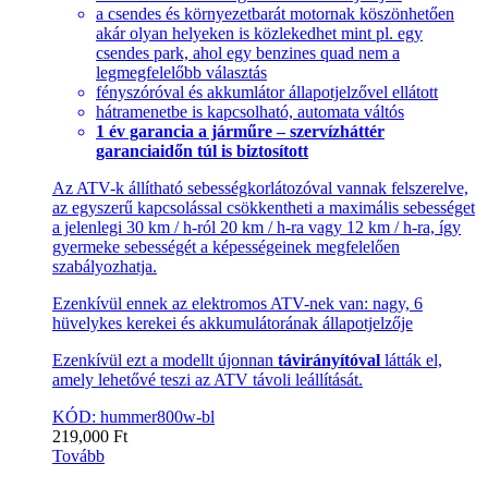
a csendes és környezetbarát motornak köszönhetően
akár olyan helyeken is közlekedhet mint pl. egy
csendes park, ahol egy benzines quad nem a
legmegfelelőbb választás
fényszóróval és akkumlátor állapotjelzővel ellátott
hátramenetbe is kapcsolható, automata váltós
1 év garancia a járműre – szervízháttér
garanciaidőn túl is biztosított
Az ATV-k állítható sebességkorlátozóval vannak felszerelve,
az egyszerű kapcsolással csökkentheti a maximális sebességet
a jelenlegi 30 km / h-ról 20 km / h-ra vagy 12 km / h-ra, így
gyermeke sebességét a képességeinek megfelelően
szabályozhatja.
Ezenkívül ennek az elektromos ATV-nek van: nagy, 6
hüvelykes kerekei és akkumulátorának állapotjelzője
Ezenkívül ezt a modellt újonnan
távirányítóval
látták el,
amely lehetővé teszi az ATV távoli leállítását.
KÓD: hummer800w-bl
219,000
Ft
Tovább