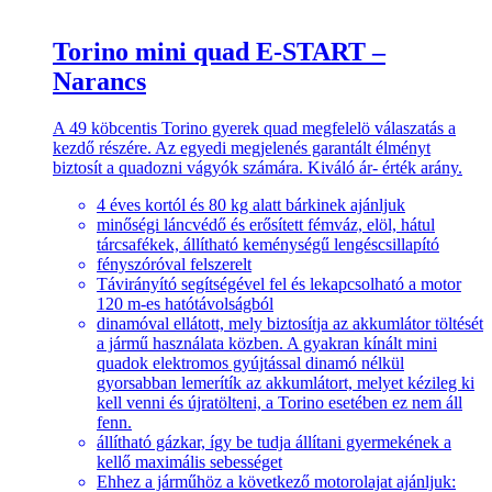
Torino mini quad E-START –
Narancs
A 49 köbcentis Torino gyerek quad megfelelö válaszatás a
kezdő részére. Az egyedi megjelenés garantált élményt
biztosít a quadozni vágyók számára. Kiváló ár- érték arány.
4 éves kortól és 80 kg alatt bárkinek ajánljuk
minőségi láncvédő és erősített fémváz, elöl, hátul
tárcsafékek, állítható keménységű lengéscsillapító
fényszóróval felszerelt
Távirányító segítségével fel és lekapcsolható a motor
120 m-es hatótávolságból
dinamóval ellátott, mely biztosítja az akkumlátor töltését
a jármű használata közben. A gyakran kínált mini
quadok elektromos gyújtással dinamó nélkül
gyorsabban lemerítík az akkumlátort, melyet kézileg ki
kell venni és újratölteni, a Torino esetében ez nem áll
fenn.
állítható gázkar, így be tudja állítani gyermekének a
kellő maximális sebességet
Ehhez a járműhöz a következő motorolajat ajánljuk: