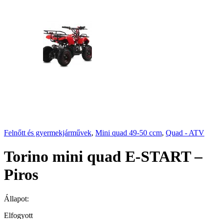
Felnőtt és gyermekjárművek
,
Mini quad 49-50 ccm
,
Quad - ATV
Torino mini quad E-START –
Piros
Állapot:
Elfogyott