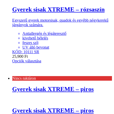
Gyerek sisak XTREME – rózsaszín
Egyszerű gyerek motorsisak, quadok és egyébb négykerekű
járgányok számára.
Antiallergén és légáteresztő
kivehető bélelés
feszes szíj
UV álló bevonat
KÓD: 10111 SR
25,900
Ft
Opciók választása
Nincs raktáron
Gyerek sisak XTREME – piros
Gyerek sisak XTREME – piros