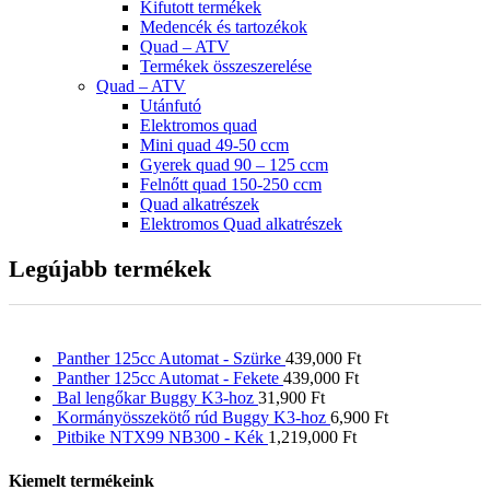
Kifutott termékek
Medencék és tartozékok
Quad – ATV
Termékek összeszerelése
Quad – ATV
Utánfutó
Elektromos quad
Mini quad 49-50 ccm
Gyerek quad 90 – 125 ccm
Felnőtt quad 150-250 ccm
Quad alkatrészek
Elektromos Quad alkatrészek
Legújabb termékek
Panther 125cc Automat - Szürke
439,000
Ft
Panther 125cc Automat - Fekete
439,000
Ft
Bal lengőkar Buggy K3-hoz
31,900
Ft
Kormányösszekötő rúd Buggy K3-hoz
6,900
Ft
Pitbike NTX99 NB300 - Kék
1,219,000
Ft
Kiemelt termékeink