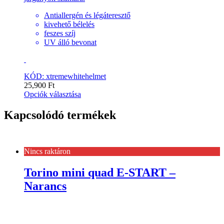
Antiallergén és légáteresztő
kivehető bélelés
feszes szíj
UV álló bevonat
KÓD: xtremewhitehelmet
25,900
Ft
Opciók választása
Kapcsolódó termékek
Nincs raktáron
Torino mini quad E-START –
Narancs