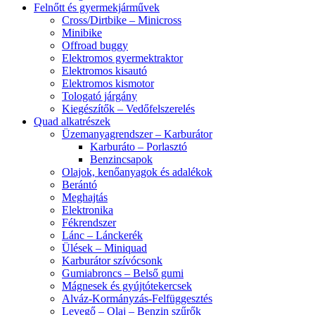
Felnőtt és gyermekjárművek
Cross/Dirtbike – Minicross
Minibike
Offroad buggy
Elektromos gyermektraktor
Elektromos kisautó
Elektromos kismotor
Tologató járgány
Kiegészítők – Vedőfelszerelés
Quad alkatrészek
Üzemanyagrendszer – Karburátor
Karburáto – Porlasztó
Benzincsapok
Olajok, kenőanyagok és adalékok
Berántó
Meghajtás
Elektronika
Fékrendszer
Lánc – Lánckerék
Ülések – Miniquad
Karburátor szívócsonk
Gumiabroncs – Belső gumi
Mágnesek és gyújtótekercsek
Alváz-Kormányzás-Felfüggesztés
Levegő – Olaj – Benzin szűrők