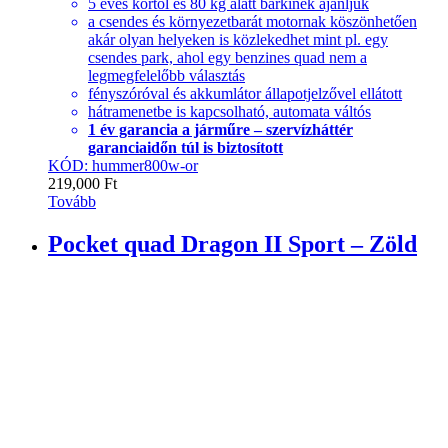
5 éves kortól és 80 kg alatt bárkinek ajánljuk
a csendes és környezetbarát motornak köszönhetően
akár olyan helyeken is közlekedhet mint pl. egy
csendes park, ahol egy benzines quad nem a
legmegfelelőbb választás
fényszóróval és akkumlátor állapotjelzővel ellátott
hátramenetbe is kapcsolható, automata váltós
1 év garancia a járműre – szervízháttér
garanciaidőn túl is biztosított
KÓD: hummer800w-or
219,000
Ft
Tovább
Pocket quad Dragon II Sport – Zöld