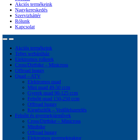
Akciós termékeink
Nagykereskedés
Szervizháttér
Rólunk
Kapcsolat
Akciós termékeink
Teljes webárúház
Elektromos rollerek
Cross/Dirtbike – Minicross
Offroad buggy
Quad – ATV
Elektromos quad
Mini quad 49-50 ccm
Gyerek quad 90-125 ccm
Felnőtt quad 150-250 ccm
Offroad buggy
Kiegészítők – Vedőfelszerelés
Felnőtt és gyermekjárművek
Cross/Dirtbike – Minicross
Minibike
Offroad buggy
Elektromos gyermektraktor