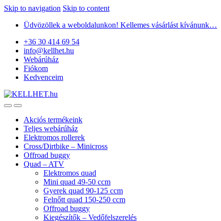
Skip to navigation
Skip to content
Üdvözöllek a weboldalunkon! Kellemes vásárlást kívánunk…
+36 30 414 69 54
info@kellhet.hu
Webárúház
Fiókom
Kedvenceim
Akciós termékeink
Teljes webárúház
Elektromos rollerek
Cross/Dirtbike – Minicross
Offroad buggy
Quad – ATV
Elektromos quad
Mini quad 49-50 ccm
Gyerek quad 90-125 ccm
Felnőtt quad 150-250 ccm
Offroad buggy
Kiegészítők – Vedőfelszerelés