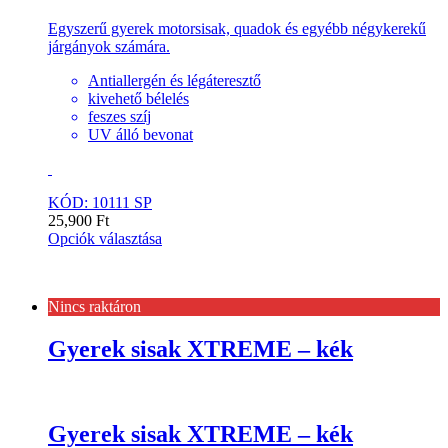
Egyszerű gyerek motorsisak, quadok és egyébb négykerekű
járgányok számára.
Antiallergén és légáteresztő
kivehető bélelés
feszes szíj
UV álló bevonat
KÓD: 10111 SP
25,900
Ft
Opciók választása
Nincs raktáron
Gyerek sisak XTREME – kék
Gyerek sisak XTREME – kék