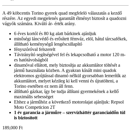
A 49 köbcentis Torino gyerek quad megfelelö válaszatás a kezdő
részére. Az egyedi megjelenés garantált élményt biztosít a quadozni
vágyók számára. Kiváló ár- érték arány.
6 éves kortól és 80 kg alatt bárkinek ajánljuk
minőségi láncvédő és erősített fémváz, elöl, hátul tárcsafékek,
állítható keménységű lengéscsillapító
fényszóróval felszerelt
Távirányító segítségével fel és lekapcsolható a motor 120 m-
es hatótávolságból
dinamóval ellátott, mely biztosítja az akkumlátor töltését a
jármű használata közben. A gyakran kínált mini quadok
elektromos gyújtással dinamó nélkül gyorsabban lemerítík az
akkumlátort, melyet kézileg ki kell venni és újratölteni, a
Torino esetében ez nem áll fenn.
állítható gázkar, így be tudja állítani gyermekének a kellő
maximális sebességet
Ehhez a járműhöz a következő motorolajat ajánljuk: Repsol
Moto Competicion 2T
1 év garancia a járműre – szervízháttér garanciaidőn túl
is biztosított
189,000
Ft