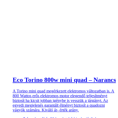
Eco Torino 800w mini quad – Narancs
A Torino mini quad megérkezett elektromos változatban is. A
800 Wattos erős elektromos motor elegendő teljesítményt
biztosít ha kicsit jobban igénybe is vesszük a járgányt. Az
egyedi megjelenés garantált élményt biztosít a quadozni
vágyók számára. Kiváló ár- érték arány.