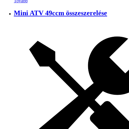
Tovább
Mini ATV 49ccm összeszerelése