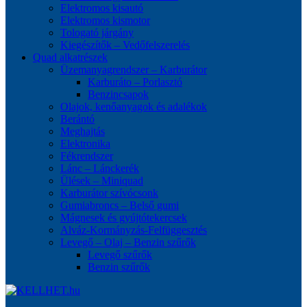
Elektromos kisautó
Elektromos kismotor
Tologató járgány
Kiegészítők – Vedőfelszerelés
Quad alkatrészek
Üzemanyagrendszer – Karburátor
Karburáto – Porlasztó
Benzincsapok
Olajok, kenőanyagok és adalékok
Berántó
Meghajtás
Elektronika
Fékrendszer
Lánc – Lánckerék
Ülések – Miniquad
Karburátor szívócsonk
Gumiabroncs – Belső gumi
Mágnesek és gyújtótekercsek
Alváz-Kormányzás-Felfüggesztés
Levegő – Olaj – Benzin szűrők
Levegő szűrők
Benzin szűrők