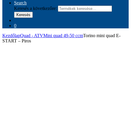
Search
Keresés a következőre:
Keresés
0
Kezdőlap
Quad - ATV
Mini quad 49-50 ccm
Torino mini quad E-
START – Piros