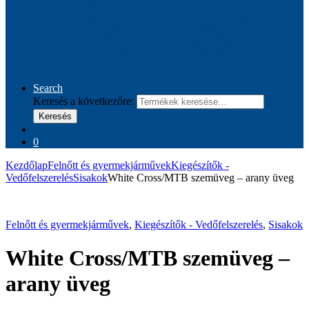
Search
Keresés a következőre:
Keresés
0
Kezdőlap
Felnőtt és gyermekjárművek
Kiegészítők -
Vedőfelszerelés
Sisakok
White Cross/MTB szemüveg – arany üveg
Felnőtt és gyermekjárművek
,
Kiegészítők - Vedőfelszerelés
,
Sisakok
White Cross/MTB szemüveg –
arany üveg