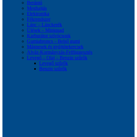
Berántó
Meghajtás
Elektronika
Fékrendszer
Lánc – Lánckerék
Ülések – Miniquad
Karburátor szívócsonk
Gumiabroncs – Belső gumi
Mágnesek és gyújtótekercsek
Alváz-Kormányzás-Felfüggesztés
Levegő – Olaj – Benzin szűrők
Levegő szűrők
Benzin szűrők