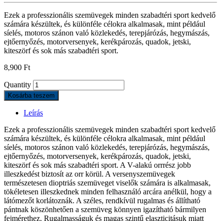
Ezek a professzionális szemüvegek minden szabadtéri sport kedvelő
számára készültek, és különféle célokra alkalmasak, mint például
síelés, motoros szánon való közlekedés, terepjárózás, hegymászás,
ejtőernyőzés, motorversenyek, kerékpározás, quadok, jetski,
kiteszörf és sok más szabadtéri sport.
8,900
Ft
Quantity
Kosárba teszem
Leírás
Ezek a professzionális szemüvegek minden szabadtéri sport kedvelő
számára készültek, és különféle célokra alkalmasak, mint például
síelés, motoros szánon való közlekedés, terepjárózás, hegymászás,
ejtőernyőzés, motorversenyek, kerékpározás, quadok, jetski,
kiteszörf és sok más szabadtéri sport. A V-alakú orrrész jobb
illeszkedést biztosít az orr körül. A versenyszemüvegek
természetesen dioptriás szemüveget viselők számára is alkalmasak,
tökéletesen illeszkednek minden felhasználó arcára anélkül, hogy a
látómezőt korlátoznák. A széles, rendkívül rugalmas és állítható
pántnak köszönhetően a szemüveg könnyen igazítható bármilyen
fejmérethez. Rugalmasságuk és magas szintű elaszticitásuk miatt