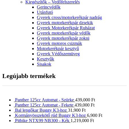
Kiegészítők – Vedőfelszerelés
Gerincvédők
Utánfutó
Gyerek cross/motorkerékpár nadrág
Gyerek motorkerékpár dzsekik
Gyerek Motorkerékpár Ruházat
Gyerek motorkerékpár védők
Gyerek motorkerékpár zokni
Gyerek motoros csizmák
Motorkerékpár kesztyű
Gyerek Védőszemüveg
Kesztyűk
Sisakok
Legújabb termékek
Panther 125cc Automat - Szürke
439,000
Ft
Panther 125cc Automat - Fekete
439,000
Ft
Bal lengőkar Buggy K3-hoz
31,900
Ft
Kormányösszekötő rúd Buggy K3-hoz
6,900
Ft
Pitbike NTX99 NB300 - Kék
1,219,000
Ft