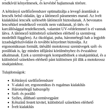
rendkívül kényelmesek, és kevésbé hajlamosak törésre.
A kétirányú szellőzőrendszer optimalizálja a levegő áramlását a
lencsék belső oldalán, így a látómező páramentes marad. Az ívelt
kialakítású lencsék szélesebb látómezőt biztosítanak. A bevonatos
lencsékkel rendelkező verziók nem vakítanak, jó ütés- és
karcállósággal rendelkeznek, valamint UV-védelemmel is el vannak
látva. A látómező különböző színekben elérhető (a szemüveg
modelltől függően). Az ökológiai, puha, háromrétegű hab a legjobb
izzadságfelszívódást és további kényelmet biztosítja. Az
ergonomikusan formált, ütésálló motokrossz szemüvegek szél- és
porállóak is, így minden időjárási körülményhez és évszakhoz
alkalmasak. Ezek a szemüvegek kompatibilisek a sisakjainkkal, és a
különböző színekben elérhető pánt különösen jól illik a motokrossz
sisakjainkhoz.
Tulajdonságok:
Kétirányú szellőzőrendszer
V-alakú orr, ergonomikus és rugalmas kialakítás
Háromrétegű habszegély
Szél- és porálló
Széles, állítható szemüvegpánt
Kétszínű festett kivitel, különböző színekben elérhető
Ívelt kialakítás