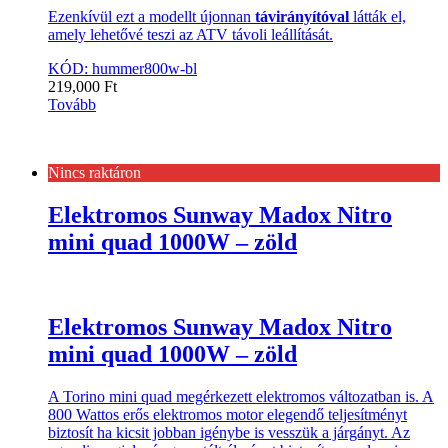
Ezenkívül ezt a modellt újonnan
távirányítóval
látták el,
amely lehetővé teszi az ATV távoli leállítását.
KÓD: hummer800w-bl
219,000
Ft
Tovább
Nincs raktáron
Elektromos Sunway Madox Nitro
mini quad 1000W – zöld
Elektromos Sunway Madox Nitro
mini quad 1000W – zöld
A Torino mini quad megérkezett elektromos változatban is. A
800 Wattos erős elektromos motor elegendő teljesítményt
biztosít ha kicsit jobban igénybe is vesszük a járgányt. Az