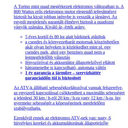
A Torino mini quad megérkezett elektromos változatban is. A
800 Wattos erős elektromos motor elegendő teljesítményt
biztosít ha kicsit jobban igénybe is vesszük a járgányt. Az
egyedi megjelenés garantált élményt biztosít a quadozni
vágyók számára. Kiváló ár- érték arány.
5 éves kortól és 80 kg alatt bárkinek ajánljuk
a csendes és környezetbarát motornak köszönhetően
akár olyan helyeken is közlekedhet mint pl. egy
csendes park, ahol egy benzines quad nem a
legmegfelelőbb választás
fényszóróval és akkumlátor állapotjelzővel ellátott
hátramenetbe is kapcsolható, automata váltós
1 év garancia a járműre – szervízháttér
garanciaidőn túl is biztosított
Az ATV-k állítható sebességkorlátozóval vannak felszerelve,
az egyszerű kapcsolással csökkentheti a maximális sebességet
a jelenlegi 30 km / h-ról 20 km / h-ra vagy 12 km / h-ra, így
gyermeke sebességét a képességeinek megfelelően
szabályozhatja.
Ezenkívül ennek az elektromos ATV-nek van: nagy, 6
hüvelykes kerekei és akkumulátorának állapotjelzője