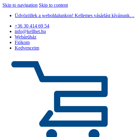
Skip to navigation
Skip to content
Üdvözöllek a weboldalunkon! Kellemes vásárlást kívánunk…
+36 30 414 69 54
info@kellhet.hu
Webárúház
Fiókom
Kedvenceim