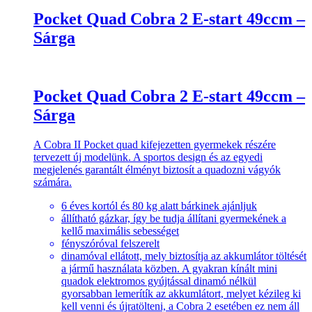
Pocket Quad Cobra 2 E-start 49ccm –
Sárga
Pocket Quad Cobra 2 E-start 49ccm –
Sárga
A Cobra II Pocket quad kifejezetten gyermekek részére
tervezett új modelünk. A sportos design és az egyedi
megjelenés garantált élményt biztosít a quadozni vágyók
számára.
6 éves kortól és 80 kg alatt bárkinek ajánljuk
állítható gázkar, így be tudja állítani gyermekének a
kellő maximális sebességet
fényszóróval felszerelt
dinamóval ellátott, mely biztosítja az akkumlátor töltését
a jármű használata közben. A gyakran kínált mini
quadok elektromos gyújtással dinamó nélkül
gyorsabban lemerítík az akkumlátort, melyet kézileg ki
kell venni és újratölteni, a Cobra 2 esetében ez nem áll