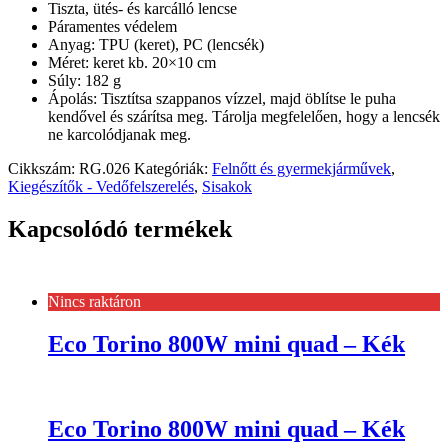
Tiszta, ütés- és karcálló lencse
Páramentes védelem
Anyag: TPU (keret), PC (lencsék)
Méret: keret kb. 20×10 cm
Súly: 182 g
Ápolás: Tisztítsa szappanos vízzel, majd öblítse le puha
kendővel és szárítsa meg. Tárolja megfelelően, hogy a lencsék
ne karcolódjanak meg.
Cikkszám:
RG.026
Kategóriák:
Felnőtt és gyermekjárművek
,
Kiegészítők - Vedőfelszerelés
,
Sisakok
Kapcsolódó termékek
Nincs raktáron
Eco Torino 800W mini quad – Kék
Eco Torino 800W mini quad – Kék