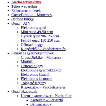
Akciós termékeink
Teljes webárúház
Elektromos rollerek
Cross/Dirtbike – Minicross
Offroad buggy
Quad – ATV
Elektromos quad
Mini quad 49-50 ccm
Gyerek quad 90-125 ccm
Felnőtt quad 150-250 ccm
Offroad buggy
Kiegészítők – Vedőfelszerelés
Felnőtt és gyermekjárművek
Cross/Dirtbike – Minicross
Minibike
Offroad buggy
Elektromos gyermektraktor
Elektromos kisautó
Elektromos kismotor
Tologató járgány
Kiegészítők – Vedőfelszerelés
Quad alkatrészek
Üzemanyagrendszer – Karburátor
Karburáto – Porlasztó
Benzincsapok