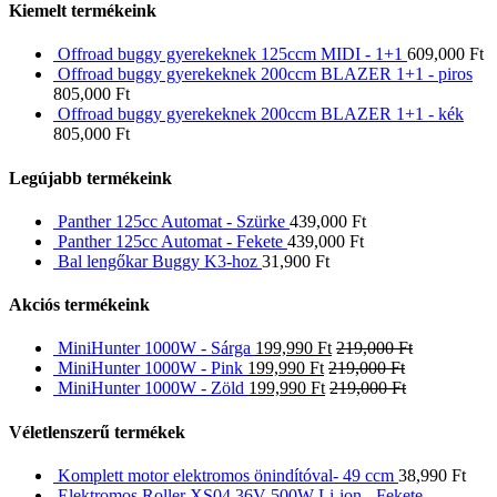
Kiemelt termékeink
Offroad buggy gyerekeknek 125ccm MIDI - 1+1
609,000
Ft
Offroad buggy gyerekeknek 200ccm BLAZER 1+1 - piros
805,000
Ft
Offroad buggy gyerekeknek 200ccm BLAZER 1+1 - kék
805,000
Ft
Legújabb termékeink
Panther 125cc Automat - Szürke
439,000
Ft
Panther 125cc Automat - Fekete
439,000
Ft
Bal lengőkar Buggy K3-hoz
31,900
Ft
Akciós termékeink
MiniHunter 1000W - Sárga
199,990
Ft
219,000
Ft
MiniHunter 1000W - Pink
199,990
Ft
219,000
Ft
MiniHunter 1000W - Zöld
199,990
Ft
219,000
Ft
Véletlenszerű termékek
Komplett motor elektromos önindítóval- 49 ccm
38,990
Ft
Elektromos Roller XS04 36V 500W Li-ion - Fekete