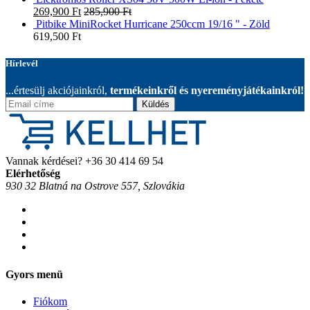
269,900
Ft
285,900
Ft
Pitbike MiniRocket Hurricane 250ccm 19/16 " - Zöld
619,500
Ft
Hírlevél
...értesülj akciójainkról,
termékeinkről és nyereményjátékainkról!
Küldés
Vannak kérdései?
+36 30 414 69 54
Elérhetőség
930 32 Blatná na Ostrove 557, Szlovákia
Gyors menü
Fiókom