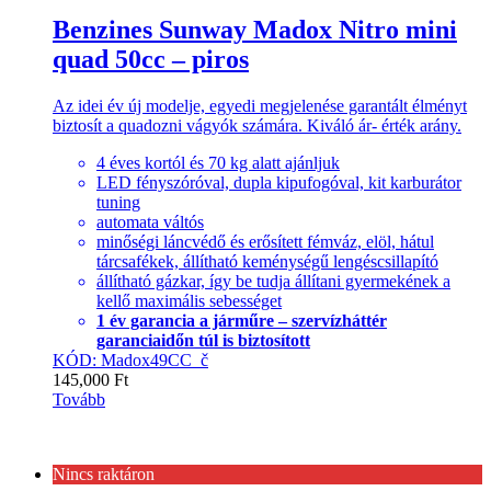
Benzines Sunway Madox Nitro mini
quad 50cc – piros
Az idei év új modelje, egyedi megjelenése garantált élményt
biztosít a quadozni vágyók számára. Kiváló ár- érték arány.
4 éves kortól és 70 kg alatt ajánljuk
LED fényszóróval, dupla kipufogóval, kit karburátor
tuning
automata váltós
minőségi láncvédő és erősített fémváz, elöl, hátul
tárcsafékek, állítható keménységű lengéscsillapító
állítható gázkar, így be tudja állítani gyermekének a
kellő maximális sebességet
1 év garancia a járműre – szervízháttér
garanciaidőn túl is biztosított
KÓD: Madox49CC_č
145,000
Ft
Tovább
Nincs raktáron