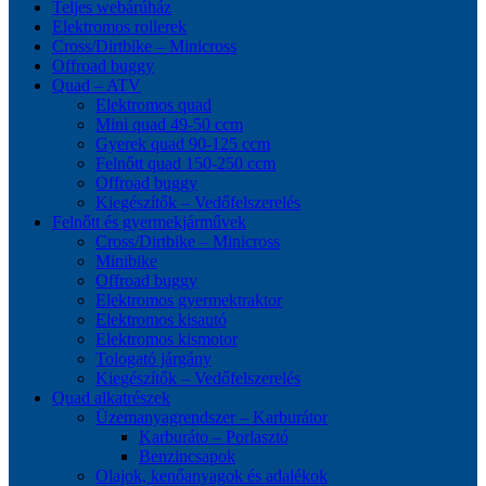
Teljes webárúház
Elektromos rollerek
Cross/Dirtbike – Minicross
Offroad buggy
Quad – ATV
Elektromos quad
Mini quad 49-50 ccm
Gyerek quad 90-125 ccm
Felnőtt quad 150-250 ccm
Offroad buggy
Kiegészítők – Vedőfelszerelés
Felnőtt és gyermekjárművek
Cross/Dirtbike – Minicross
Minibike
Offroad buggy
Elektromos gyermektraktor
Elektromos kisautó
Elektromos kismotor
Tologató járgány
Kiegészítők – Vedőfelszerelés
Quad alkatrészek
Üzemanyagrendszer – Karburátor
Karburáto – Porlasztó
Benzincsapok
Olajok, kenőanyagok és adalékok