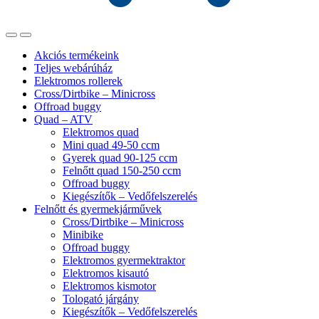
Akciós termékeink
Teljes webárúház
Elektromos rollerek
Cross/Dirtbike – Minicross
Offroad buggy
Quad – ATV
Elektromos quad
Mini quad 49-50 ccm
Gyerek quad 90-125 ccm
Felnőtt quad 150-250 ccm
Offroad buggy
Kiegészítők – Vedőfelszerelés
Felnőtt és gyermekjárművek
Cross/Dirtbike – Minicross
Minibike
Offroad buggy
Elektromos gyermektraktor
Elektromos kisautó
Elektromos kismotor
Tologató járgány
Kiegészítők – Vedőfelszerelés