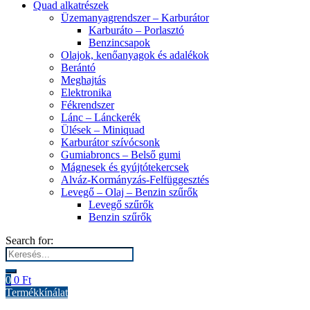
Quad alkatrészek
Üzemanyagrendszer – Karburátor
Karburáto – Porlasztó
Benzincsapok
Olajok, kenőanyagok és adalékok
Berántó
Meghajtás
Elektronika
Fékrendszer
Lánc – Lánckerék
Ülések – Miniquad
Karburátor szívócsonk
Gumiabroncs – Belső gumi
Mágnesek és gyújtótekercsek
Alváz-Kormányzás-Felfüggesztés
Levegő – Olaj – Benzin szűrők
Levegő szűrők
Benzin szűrők
Search for:
0
0
Ft
Termékkínálat