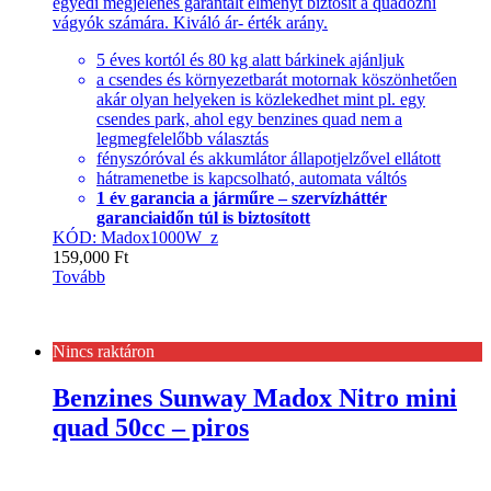
egyedi megjelenés garantált élményt biztosít a quadozni
vágyók számára. Kiváló ár- érték arány.
5 éves kortól és 80 kg alatt bárkinek ajánljuk
a csendes és környezetbarát motornak köszönhetően
akár olyan helyeken is közlekedhet mint pl. egy
csendes park, ahol egy benzines quad nem a
legmegfelelőbb választás
fényszóróval és akkumlátor állapotjelzővel ellátott
hátramenetbe is kapcsolható, automata váltós
1 év garancia a járműre – szervízháttér
garanciaidőn túl is biztosított
KÓD: Madox1000W_z
159,000
Ft
Tovább
Nincs raktáron
Benzines Sunway Madox Nitro mini
quad 50cc – piros