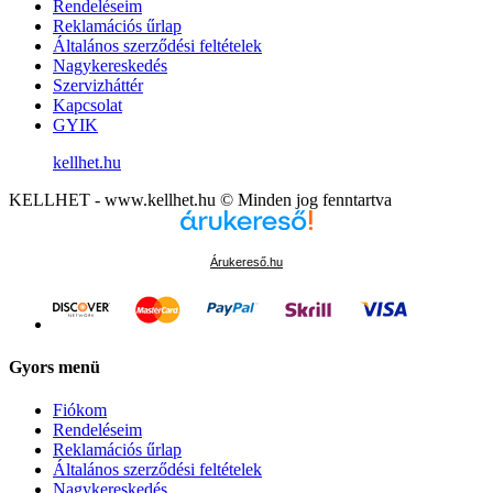
Rendeléseim
Reklamációs űrlap
Általános szerződési feltételek
Nagykereskedés
Szervizháttér
Kapcsolat
GYIK
kellhet.hu
KELLHET - www.kellhet.hu © Minden jog fenntartva
Árukereső.hu
Gyors menü
Fiókom
Rendeléseim
Reklamációs űrlap
Általános szerződési feltételek
Nagykereskedés