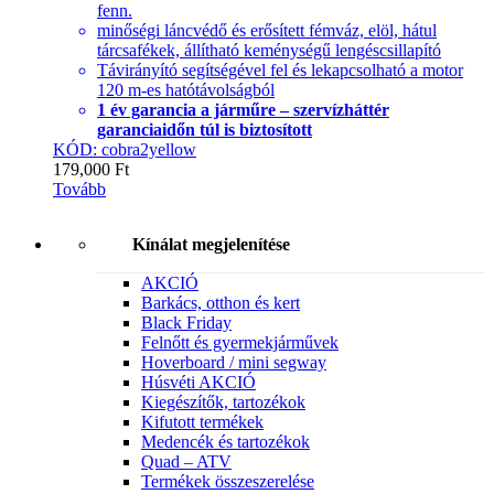
fenn.
minőségi láncvédő és erősített fémváz, elöl, hátul
tárcsafékek, állítható keménységű lengéscsillapító
Távirányító segítségével fel és lekapcsolható a motor
120 m-es hatótávolságból
1 év garancia a járműre – szervízháttér
garanciaidőn túl is biztosított
KÓD: cobra2yellow
179,000
Ft
Tovább
Kínálat megjelenítése
AKCIÓ
Barkács, otthon és kert
Black Friday
Felnőtt és gyermekjárművek
Hoverboard / mini segway
Húsvéti AKCIÓ
Kiegészítők, tartozékok
Kifutott termékek
Medencék és tartozékok
Quad – ATV
Termékek összeszerelése