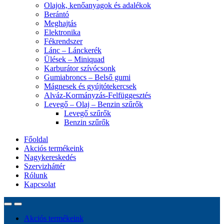
Olajok, kenőanyagok és adalékok
Berántó
Meghajtás
Elektronika
Fékrendszer
Lánc – Lánckerék
Ülések – Miniquad
Karburátor szívócsonk
Gumiabroncs – Belső gumi
Mágnesek és gyújtótekercsek
Alváz-Kormányzás-Felfüggesztés
Levegő – Olaj – Benzin szűrők
Levegő szűrők
Benzin szűrők
Főoldal
Akciós termékeink
Nagykereskedés
Szervizháttér
Rólunk
Kapcsolat
Akciós termékeink