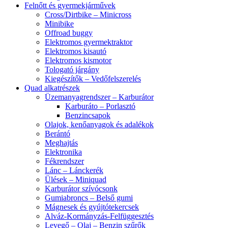
Felnőtt és gyermekjárművek
Cross/Dirtbike – Minicross
Minibike
Offroad buggy
Elektromos gyermektraktor
Elektromos kisautó
Elektromos kismotor
Tologató járgány
Kiegészítők – Vedőfelszerelés
Quad alkatrészek
Üzemanyagrendszer – Karburátor
Karburáto – Porlasztó
Benzincsapok
Olajok, kenőanyagok és adalékok
Berántó
Meghajtás
Elektronika
Fékrendszer
Lánc – Lánckerék
Ülések – Miniquad
Karburátor szívócsonk
Gumiabroncs – Belső gumi
Mágnesek és gyújtótekercsek
Alváz-Kormányzás-Felfüggesztés
Levegő – Olaj – Benzin szűrők