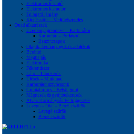
Elektromos kisautó
Elektromos kismotor
Tologató járgány
Kiegészítők – Vedőfelszerelés
Quad alkatrészek
Üzemanyagrendszer – Karburátor
Karburáto – Porlasztó
Benzincsapok
Olajok, kenőanyagok és adalékok
Berántó
Meghajtás
Elektronika
Fékrendszer
Lánc – Lánckerék
Ülések – Miniquad
Karburátor szívócsonk
Gumiabroncs – Belső gumi
Mágnesek és gyújtótekercsek
Alváz-Kormányzás-Felfüggesztés
Levegő – Olaj – Benzin szűrők
Levegő szűrők
Benzin szűrők