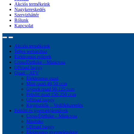
Akciós termékeink
Nagykereskedés
Szervizháttér
Rólunk
Kapcsolat
Akciós termékeink
Teljes webárúház
Elektromos rollerek
Cross/Dirtbike – Minicross
Offroad buggy
Quad – ATV
Elektromos quad
Mini quad 49-50 ccm
Gyerek quad 90-125 ccm
Felnőtt quad 150-250 ccm
Offroad buggy
Kiegészítők – Vedőfelszerelés
Felnőtt és gyermekjárművek
Cross/Dirtbike – Minicross
Minibike
Offroad buggy
Elektromos gyermektraktor