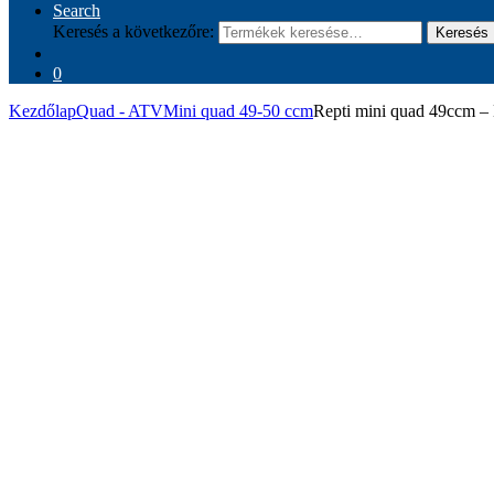
Search
Keresés a következőre:
Keresés
0
Kezdőlap
Quad - ATV
Mini quad 49-50 ccm
Repti mini quad 49ccm –