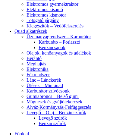
Elektromos gyermektraktor
Elektromos kisautó
Elektromos kismotor
Tologató járgány
Kiegészítők – Vedőfelszerelés
Quad alkatrészek
Üzemanyagrendszer – Karburátor
Karburáto – Porlasztó
Benzincsapok
Olajok, kenőanyagok és adalékok
Berántó
Meghajtás
Elektronika
Fékrendszer
Lánc – Lánckerék
Ülések – Miniquad
Karburátor szívócsonk
Gumiabroncs – Belső gumi
Mágnesek és gyújtótekercsek
Alváz-Kormányzás-Felfüggesztés
Levegő – Olaj – Benzin szűrők
Levegő szűrők
Benzin szűrők
Főoldal