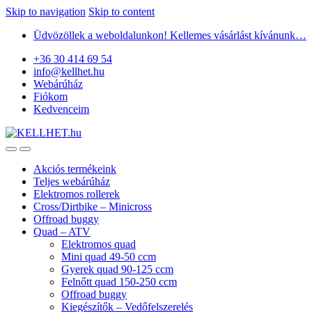
Skip to navigation
Skip to content
Üdvözöllek a weboldalunkon! Kellemes vásárlást kívánunk…
+36 30 414 69 54
info@kellhet.hu
Webárúház
Fiókom
Kedvenceim
Akciós termékeink
Teljes webárúház
Elektromos rollerek
Cross/Dirtbike – Minicross
Offroad buggy
Quad – ATV
Elektromos quad
Mini quad 49-50 ccm
Gyerek quad 90-125 ccm
Felnőtt quad 150-250 ccm
Offroad buggy
Kiegészítők – Vedőfelszerelés