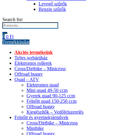
Levegő szűrők
Benzin szűrők
Search for:
0
0
Ft
Termékkínálat
Akciós termékeink
Teljes webárúház
Elektromos rollerek
Cross/Dirtbike – Minicross
Offroad buggy
Quad – ATV
Elektromos quad
Mini quad 49-50 ccm
Gyerek quad 90-125 ccm
Felnőtt quad 150-250 ccm
Offroad buggy
Kiegészítők – Vedőfelszerelés
Felnőtt és gyermekjárművek
Cross/Dirtbike – Minicross
Minibike
Offroad buggy