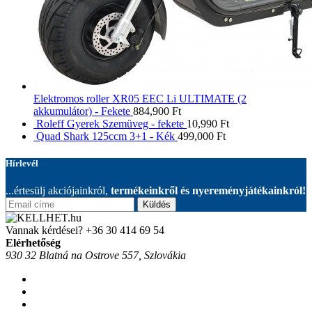
Elektromos roller XR05 EEC Li ULTIMATE (2
akkumulátor) - Fekete
884,900
Ft
Roleff Gyerek Szemüveg - fekete
10,990
Ft
Quad Shark 125ccm 3+1 - Kék
499,000
Ft
Hírlevél
...értesülj akciójainkról,
termékeinkről és nyereményjátékainkról!
Küldés
Vannak kérdései?
+36 30 414 69 54
Elérhetőség
930 32 Blatná na Ostrove 557, Szlovákia