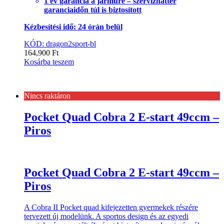
1 év garancia a járműre – szervízháttér
garanciaidőn túl is biztosított
Kézbesítési idő: 24 órán belül
KÓD: dragon2sport-bl
164,900
Ft
Kosárba teszem
Nincs raktáron
Pocket Quad Cobra 2 E-start 49ccm –
Piros
Pocket Quad Cobra 2 E-start 49ccm –
Piros
A Cobra II Pocket quad kifejezetten gyermekek részére
tervezett új modelünk. A sportos design és az egyedi