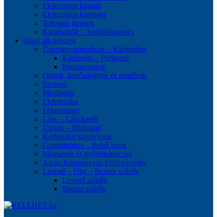
Elektromos kisautó
Elektromos kismotor
Tologató járgány
Kiegészítők – Vedőfelszerelés
Quad alkatrészek
Üzemanyagrendszer – Karburátor
Karburáto – Porlasztó
Benzincsapok
Olajok, kenőanyagok és adalékok
Berántó
Meghajtás
Elektronika
Fékrendszer
Lánc – Lánckerék
Ülések – Miniquad
Karburátor szívócsonk
Gumiabroncs – Belső gumi
Mágnesek és gyújtótekercsek
Alváz-Kormányzás-Felfüggesztés
Levegő – Olaj – Benzin szűrők
Levegő szűrők
Benzin szűrők