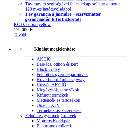
Távirányító segítségével fel és lekapcsolható a motor
120 m-es hatótávolságból
1 év garancia a járműre – szervízháttér
garanciaidőn túl is biztosított
KÓD: cobra2yellow
179,000
Ft
Tovább
Kínálat megjelenítése
AKCIÓ
Barkács, otthon és kert
Black Friday
Felnőtt és gyermekjárművek
Hoverboard / mini segway
Húsvéti AKCIÓ
Kiegészítők, tartozékok
Kifutott termékek
Medencék és tartozékok
Quad – ATV
Termékek összeszerelése
Felnőtt és gyermekjárművek
Motoros Kerékpár
Elektromos rollerek