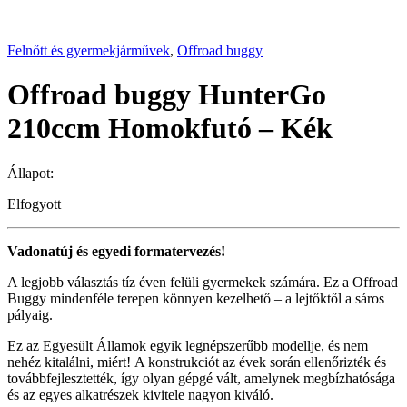
Felnőtt és gyermekjárművek
,
Offroad buggy
Offroad buggy HunterGo
210ccm Homokfutó – Kék
Állapot:
Elfogyott
Vadonatúj és egyedi formatervezés!
A legjobb választás tíz éven felüli gyermekek számára. Ez a Offroad
Buggy mindenféle terepen könnyen kezelhető – a lejtőktől a sáros
pályaig.
Ez az Egyesült Államok egyik legnépszerűbb modellje, és nem
nehéz kitalálni, miért! A konstrukciót az évek során ellenőrizték és
továbbfejlesztették, így olyan gépgé vált, amelynek megbízhatósága
és az egyes alkatrészek kivitele nagyon kiváló.