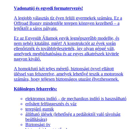
Vadonatúj és egyedi formatervezés!
A legjobb választás tíz éven felüli gyermekek számára. Ez a
Offroad Buggy mindenféle terepen könnyen kezelhető – a
lejtőktől a sáros pályaig.
Ez az Egyesült Államok egyik legnépszerűbb modellje, és
nem nehéz kitalálni, miért! A konstrukciót az évek során
ellenőrizték és továbbfejlesztették, így olyan gépgé vált,
amelynek megbízhatósága és az egyes alkatrészek kivitele
nagyon kiváló.
A homokfutó két teljes méretű, biztonsági övvel ellátott
üléssel van felszerelve, amelyek lehetővé teszik a motorosok
számára, hogy teljesen biztonságos utazást élvezhessenek.
Különleges felszerelés:
elektromos indító – de mechanikus indító is használható
erősített felfüggesztés és váz
terepjáró gumik
állítható ülések (lehetőség a pedáloktól való távolság
beállítására)
Biztonsági öv