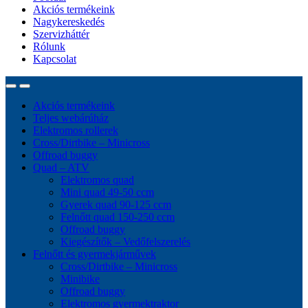
Akciós termékeink
Nagykereskedés
Szervizháttér
Rólunk
Kapcsolat
Akciós termékeink
Teljes webárúház
Elektromos rollerek
Cross/Dirtbike – Minicross
Offroad buggy
Quad – ATV
Elektromos quad
Mini quad 49-50 ccm
Gyerek quad 90-125 ccm
Felnőtt quad 150-250 ccm
Offroad buggy
Kiegészítők – Vedőfelszerelés
Felnőtt és gyermekjárművek
Cross/Dirtbike – Minicross
Minibike
Offroad buggy
Elektromos gyermektraktor