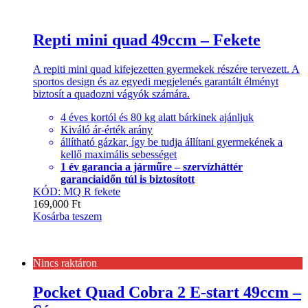
Repti mini quad 49ccm – Fekete
A repiti mini quad kifejezetten gyermekek részére tervezett. A
sportos design és az egyedi megjelenés garantált élményt
biztosít a quadozni vágyók számára.
4 éves kortól és 80 kg alatt bárkinek ajánljuk
Kiváló ár-érték arány
állítható gázkar, így be tudja állítani gyermekének a
kellő maximális sebességet
1 év garancia a járműre – szervízháttér
garanciaidőn túl is biztosított
KÓD: MQ R fekete
169,000
Ft
Kosárba teszem
Nincs raktáron
Pocket Quad Cobra 2 E-start 49ccm –