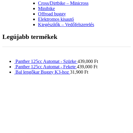
Cross/Dirtbike – Minicross
Minibike
Offroad buggy
Elektromos kisautó
Kiegészítők – Vedőfelszerelés
Legújabb termékek
Panther 125cc Automat - Szürke
439,000
Ft
Panther 125cc Automat - Fekete
439,000
Ft
Bal lengőkar Buggy K3-hoz
31,900
Ft