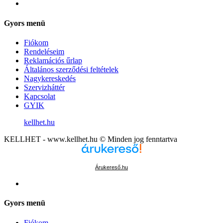
Gyors menü
Fiókom
Rendeléseim
Reklamációs űrlap
Általános szerződési feltételek
Nagykereskedés
Szervizháttér
Kapcsolat
GYIK
kellhet.hu
KELLHET - www.kellhet.hu © Minden jog fenntartva
Árukereső.hu
Gyors menü
Fiókom