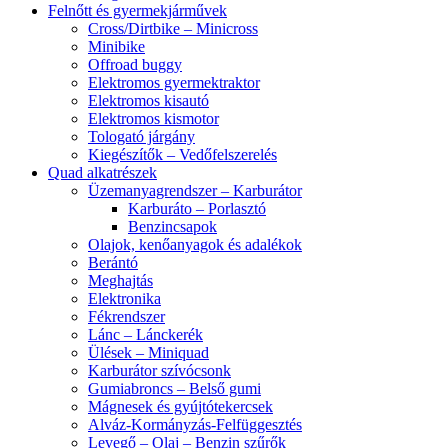
Felnőtt és gyermekjárművek
Cross/Dirtbike – Minicross
Minibike
Offroad buggy
Elektromos gyermektraktor
Elektromos kisautó
Elektromos kismotor
Tologató járgány
Kiegészítők – Vedőfelszerelés
Quad alkatrészek
Üzemanyagrendszer – Karburátor
Karburáto – Porlasztó
Benzincsapok
Olajok, kenőanyagok és adalékok
Berántó
Meghajtás
Elektronika
Fékrendszer
Lánc – Lánckerék
Ülések – Miniquad
Karburátor szívócsonk
Gumiabroncs – Belső gumi
Mágnesek és gyújtótekercsek
Alváz-Kormányzás-Felfüggesztés
Levegő – Olaj – Benzin szűrők