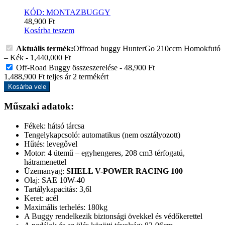
KÓD: MONTAZBUGGY
48,900
Ft
Kosárba teszem
Aktuális termék:
Offroad buggy HunterGo 210ccm Homokfutó
– Kék
-
1,440,000
Ft
Off-Road Buggy összeszerelése
-
48,900
Ft
1,488,900
Ft
teljes ár
2
termékért
Kosárba vele
Műszaki adatok:
Fékek: hátsó tárcsa
Tengelykapcsoló: automatikus (nem osztályozott)
Hűtés: levegővel
Motor: 4 ütemű – egyhengeres, 208 cm3 térfogatú,
hátramenettel
Üzemanyag:
SHELL V-POWER RACING 100
Olaj: SAE 10W-40
Tartálykapacitás: 3,6l
Keret: acél
Maximális terhelés: 180kg
A Buggy rendelkezik biztonsági övekkel és védőkerettel