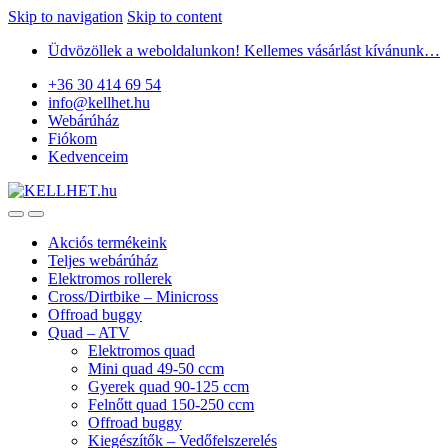
Skip to navigation
Skip to content
Üdvözöllek a weboldalunkon! Kellemes vásárlást kívánunk…
+36 30 414 69 54
info@kellhet.hu
Webárúház
Fiókom
Kedvenceim
Akciós termékeink
Teljes webárúház
Elektromos rollerek
Cross/Dirtbike – Minicross
Offroad buggy
Quad – ATV
Elektromos quad
Mini quad 49-50 ccm
Gyerek quad 90-125 ccm
Felnőtt quad 150-250 ccm
Offroad buggy
Kiegészítők – Vedőfelszerelés