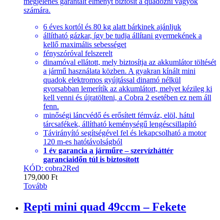
megjelenés garantált élményt biztosít a quadozni vágyók
számára.
6 éves kortól és 80 kg alatt bárkinek ajánljuk
állítható gázkar, így be tudja állítani gyermekének a
kellő maximális sebességet
fényszóróval felszerelt
dinamóval ellátott, mely biztosítja az akkumlátor töltését
a jármű használata közben. A gyakran kínált mini
quadok elektromos gyújtással dinamó nélkül
gyorsabban lemerítík az akkumlátort, melyet kézileg ki
kell venni és újratölteni, a Cobra 2 esetében ez nem áll
fenn.
minőségi láncvédő és erősített fémváz, elöl, hátul
tárcsafékek, állítható keménységű lengéscsillapító
Távirányító segítségével fel és lekapcsolható a motor
120 m-es hatótávolságból
1 év garancia a járműre – szervízháttér
garanciaidőn túl is biztosított
KÓD: cobra2Red
179,000
Ft
Tovább
Repti mini quad 49ccm – Fekete