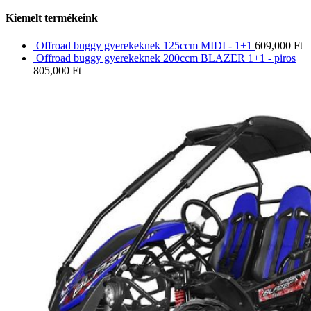
Kiemelt termékeink
Offroad buggy gyerekeknek 125ccm MIDI - 1+1
609,000
Ft
Offroad buggy gyerekeknek 200ccm BLAZER 1+1 - piros
805,000
Ft