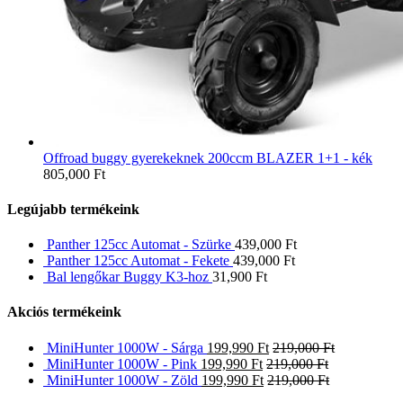
Offroad buggy gyerekeknek 200ccm BLAZER 1+1 - kék
805,000
Ft
Legújabb termékeink
Panther 125cc Automat - Szürke
439,000
Ft
Panther 125cc Automat - Fekete
439,000
Ft
Bal lengőkar Buggy K3-hoz
31,900
Ft
Akciós termékeink
MiniHunter 1000W - Sárga
199,990
Ft
219,000
Ft
MiniHunter 1000W - Pink
199,990
Ft
219,000
Ft
MiniHunter 1000W - Zöld
199,990
Ft
219,000
Ft