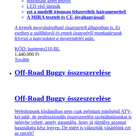
biztonsági keret tetővel
LED első lámpák
ezt a modellt újonnan felszerelték hátramenettel!
A MIRA tesztelt és
CE-jóváhagyással!
A termék megvásárolható összeszerelt állapotban is. Ez
esetben a szállításról és ennek összegéről munkatársunk
felveszi a kapcsolatot a megrendelés után.
KÓD: huntergo210-BL
1,440,000
Ft
Tovább
Off-Road Buggy összeszerelése
Off-Road Buggy összeszerelése
Webshopunk kínálatában nem csak prémium minőségű ATV-
ket talál, de professzionális összeszerelési szolgáltatásunkat is
igénybe veheti, amely garantálja, hogy új járműve azonnal
használatra kész legyen. De miért is választják vásárlóink ezt
az opciót?