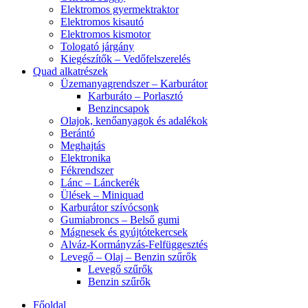
Elektromos gyermektraktor
Elektromos kisautó
Elektromos kismotor
Tologató járgány
Kiegészítők – Vedőfelszerelés
Quad alkatrészek
Üzemanyagrendszer – Karburátor
Karburáto – Porlasztó
Benzincsapok
Olajok, kenőanyagok és adalékok
Berántó
Meghajtás
Elektronika
Fékrendszer
Lánc – Lánckerék
Ülések – Miniquad
Karburátor szívócsonk
Gumiabroncs – Belső gumi
Mágnesek és gyújtótekercsek
Alváz-Kormányzás-Felfüggesztés
Levegő – Olaj – Benzin szűrők
Levegő szűrők
Benzin szűrők
Főoldal