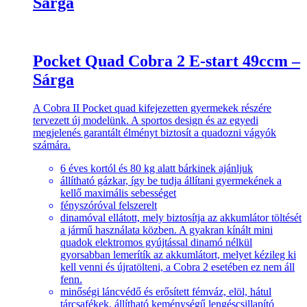
Sárga
Pocket Quad Cobra 2 E-start 49ccm –
Sárga
A Cobra II Pocket quad kifejezetten gyermekek részére
tervezett új modelünk. A sportos design és az egyedi
megjelenés garantált élményt biztosít a quadozni vágyók
számára.
6 éves kortól és 80 kg alatt bárkinek ajánljuk
állítható gázkar, így be tudja állítani gyermekének a
kellő maximális sebességet
fényszóróval felszerelt
dinamóval ellátott, mely biztosítja az akkumlátor töltését
a jármű használata közben. A gyakran kínált mini
quadok elektromos gyújtással dinamó nélkül
gyorsabban lemerítík az akkumlátort, melyet kézileg ki
kell venni és újratölteni, a Cobra 2 esetében ez nem áll
fenn.
minőségi láncvédő és erősített fémváz, elöl, hátul
tárcsafékek, állítható keménységű lengéscsillapító