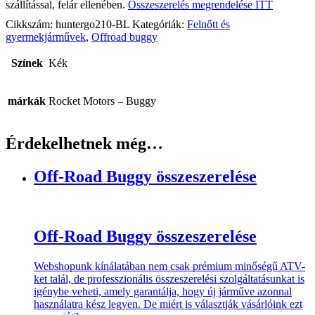
szállítással, felár ellenében.
Összeszerelés megrendelése ITT
Cikkszám:
huntergo210-BL
Kategóriák:
Felnőtt és
gyermekjárművek
,
Offroad buggy
Színek
Kék
márkák
Rocket Motors – Buggy
Érdekelhetnek még…
Off-Road Buggy összeszerelése
Off-Road Buggy összeszerelése
Webshopunk kínálatában nem csak prémium minőségű ATV-
ket talál, de professzionális összeszerelési szolgáltatásunkat is
igénybe veheti, amely garantálja, hogy új járműve azonnal
használatra kész legyen. De miért is választják vásárlóink ezt