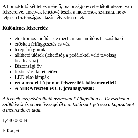
A homokfutó két teljes méretű, biztonsági övvel ellátott üléssel van
felszerelve, amelyek lehetővé teszik a motorosok számára, hogy
teljesen biztonságos utazást élvezhessenek.
Különleges felszerelés:
elektromos indító – de mechanikus indító is használható
erősített felfüggesztés és váz
terepjáró gumik
állítható ülések (lehetőség a pedáloktól való távolság
beállítására)
Biztonsági öv
biztonsági keret tetővel
LED első lámpák
ezt a modellt újonnan felszerelték hátramenettel!
A MIRA tesztelt és
CE-jóváhagyással!
A termék megvásárolható összeszerelt állapotban is. Ez esetben a
szállításról és ennek összegéről munkatársunk felveszi a kapcsolatot
a megrendelés után.
1,440,000
Ft
Elfogyott