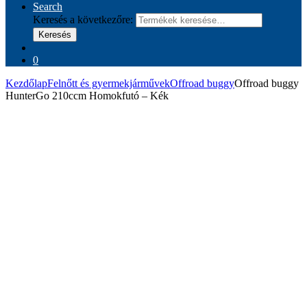
Search
Keresés a következőre:
Keresés
0
Kezdőlap
Felnőtt és gyermekjárművek
Offroad buggy
Offroad buggy
HunterGo 210ccm Homokfutó – Kék