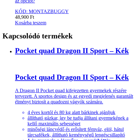
az opciót?
KÓD: MONTAZBUGGY
48,900
Ft
Kosárba teszem
Kapcsolódó termékek
Pocket quad Dragon II Sport – Kék
Pocket quad Dragon II Sport – Kék
A Dragon II Pocket quad kifejezetten gyermekek részére
tervezett. A sportos design és az egyedi megjelenés garantált
élményt biztosít a quadozni vágyók számára.
4 éves kortól és 80 kg alatt bárkinek ajánljuk
állítható gázkar, így be tudja állítani gyermekének a
kellő maximális sebességet
minőségi láncvédő és erősített fémváz, elöl, hátul
tárcsafékek, állítható keménységű lengéscsillapító