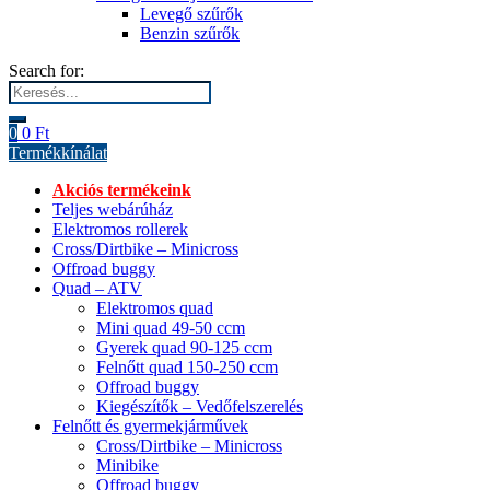
Levegő szűrők
Benzin szűrők
Search for:
0
0
Ft
Termékkínálat
Akciós termékeink
Teljes webárúház
Elektromos rollerek
Cross/Dirtbike – Minicross
Offroad buggy
Quad – ATV
Elektromos quad
Mini quad 49-50 ccm
Gyerek quad 90-125 ccm
Felnőtt quad 150-250 ccm
Offroad buggy
Kiegészítők – Vedőfelszerelés
Felnőtt és gyermekjárművek
Cross/Dirtbike – Minicross
Minibike
Offroad buggy