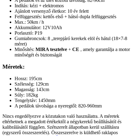
A pedálok és az ülés közötti távolság: 82-96cm
Indítás: kézi + elektromos
Ajánlott versenyző életkor: 10 év felett
Felfüggesztés: kettős első + hátsó dupla felfüggesztés
Max.: 50km / h
Akkumulátor: 12V10Ah
Porlasztó: P19
Gumiabroncsok: 8 „terepjáró kerekek elöl és hátul (18×7-8
méret)
Minősítés:
MIRA tesztelve
+
CE
, amely garantálja a motor
minőségét és biztonságát
Méretek:
Hossz: 195cm
Szélesség: 129cm
Magasság: 143cm
Súly: 182kg
Tengelytáv: 1450mm
A pedálok távolsága a nyeregtől: 820-960mm
Nincs engedélyezve a közutakon való használatra. A méretek
eltérhetnek a megadott értékektől a négykerekű beállításától és
kalibrálásától függően. Szétszerelt állapotban kerül szállításra
(egyszerű összeszerelés). Összeszerelve is küldhető raklapos