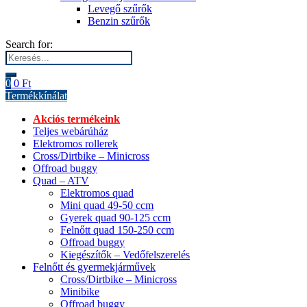
Levegő szűrők
Benzin szűrők
Search for:
0
0
Ft
Termékkínálat
Akciós termékeink
Teljes webárúház
Elektromos rollerek
Cross/Dirtbike – Minicross
Offroad buggy
Quad – ATV
Elektromos quad
Mini quad 49-50 ccm
Gyerek quad 90-125 ccm
Felnőtt quad 150-250 ccm
Offroad buggy
Kiegészítők – Vedőfelszerelés
Felnőtt és gyermekjárművek
Cross/Dirtbike – Minicross
Minibike
Offroad buggy