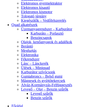
Elektromos gyermektraktor
Elektromos kisautó
Elektromos kismotor
Tologató járgány
Kiegészítők – Vedőfelszerelés
Quad alkatrészek
Üzemanyagrendszer – Karburátor
Karburáto – Porlasztó
Benzincsapok
Olajok, kenőanyagok és adalékok
Berántó
Meghajtás
Elektronika
Fékrendszer
Lánc – Lánckerék
Ülések – Miniquad
Karburátor szívócsonk
Gumiabroncs – Belső gumi
Mágnesek és gyújtótekercsek
Alváz-Kormányzás-Felfüggesztés
Levegő – Olaj – Benzin szűrők
Levegő szűrők
Benzin szűrők
Főoldal