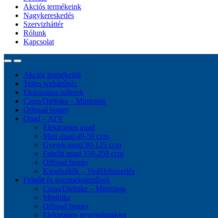
Akciós termékeink
Nagykereskedés
Szervizháttér
Rólunk
Kapcsolat
Akciós termékeink
Teljes webárúház
Elektromos rollerek
Cross/Dirtbike – Minicross
Offroad buggy
Quad – ATV
Elektromos quad
Mini quad 49-50 ccm
Gyerek quad 90-125 ccm
Felnőtt quad 150-250 ccm
Offroad buggy
Kiegészítők – Vedőfelszerelés
Felnőtt és gyermekjárművek
Cross/Dirtbike – Minicross
Minibike
Offroad buggy
Elektromos gyermektraktor