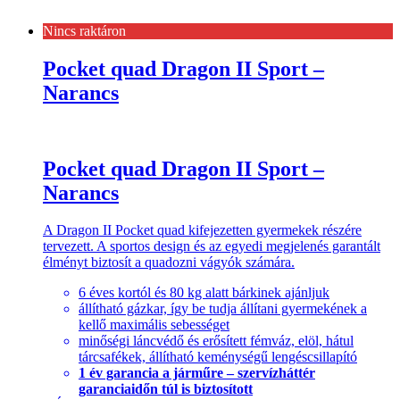
Nincs raktáron
Pocket quad Dragon II Sport –
Narancs
Pocket quad Dragon II Sport –
Narancs
A Dragon II Pocket quad kifejezetten gyermekek részére
tervezett. A sportos design és az egyedi megjelenés garantált
élményt biztosít a quadozni vágyók számára.
6 éves kortól és 80 kg alatt bárkinek ajánljuk
állítható gázkar, így be tudja állítani gyermekének a
kellő maximális sebességet
minőségi láncvédő és erősített fémváz, elöl, hátul
tárcsafékek, állítható keménységű lengéscsillapító
1 év garancia a járműre – szervízháttér
garanciaidőn túl is biztosított