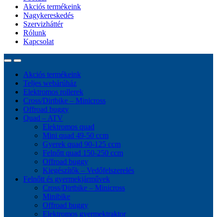
Akciós termékeink
Nagykereskedés
Szervizháttér
Rólunk
Kapcsolat
Akciós termékeink
Teljes webárúház
Elektromos rollerek
Cross/Dirtbike – Minicross
Offroad buggy
Quad – ATV
Elektromos quad
Mini quad 49-50 ccm
Gyerek quad 90-125 ccm
Felnőtt quad 150-250 ccm
Offroad buggy
Kiegészítők – Vedőfelszerelés
Felnőtt és gyermekjárművek
Cross/Dirtbike – Minicross
Minibike
Offroad buggy
Elektromos gyermektraktor