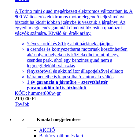
A Torino mini quad megérkezett elektromos változatban is. A
800 Wattos erős elektromos motor elegendő teljesítményt
biztosít ha kicsit jobban igénybe is vesszük a járgányt. Az
egyedi megjelenés garantált élményt biztosít a quadozni
vágyók számára. Kiváló ár- érték arány.
5 éves kortól és 80 kg alatt bárkinek ajánljuk
a csendes és környezetbarát motornak köszönhetően
akár olyan helyeken is közlekedhet mint pl. egy
csendes park, ahol egy benzines quad nem a
legmegfelelőbb választás
fényszóróval és akkumlátor állapotjelzővel ellátott
hátramenetbe is kapcsolható, automata váltós
1 év garancia a járműre – szervízháttér
garanciaidőn túl is biztosított
KÓD: hummer800w-gr
219,000
Ft
Tovább
Kínálat megjelenítése
AKCIÓ
Barkács, otthon és kert