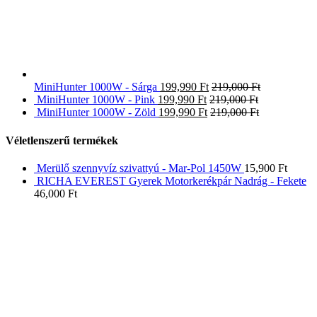
MiniHunter 1000W - Sárga
199,990
Ft
219,000
Ft
MiniHunter 1000W - Pink
199,990
Ft
219,000
Ft
MiniHunter 1000W - Zöld
199,990
Ft
219,000
Ft
Véletlenszerű termékek
Merülő szennyvíz szivattyú - Mar-Pol 1450W
15,900
Ft
RICHA EVEREST Gyerek Motorkerékpár Nadrág - Fekete
46,000
Ft