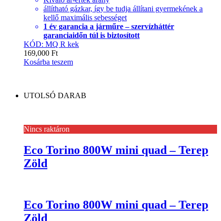
állítható gázkar, így be tudja állítani gyermekének a
kellő maximális sebességet
1 év garancia a járműre – szervízháttér
garanciaidőn túl is biztosított
KÓD: MQ R kek
169,000
Ft
Kosárba teszem
UTOLSÓ DARAB
Nincs raktáron
Eco Torino 800W mini quad – Terep
Zöld
Eco Torino 800W mini quad – Terep
Zöld