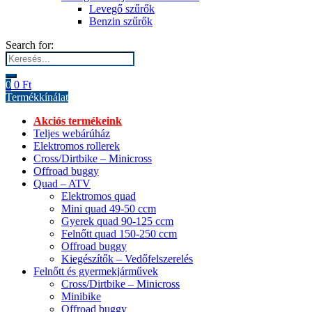
Levegő szűrők
Benzin szűrők
Search for:
0
0
Ft
Termékkínálat
Akciós termékeink
Teljes webárúház
Elektromos rollerek
Cross/Dirtbike – Minicross
Offroad buggy
Quad – ATV
Elektromos quad
Mini quad 49-50 ccm
Gyerek quad 90-125 ccm
Felnőtt quad 150-250 ccm
Offroad buggy
Kiegészítők – Vedőfelszerelés
Felnőtt és gyermekjárművek
Cross/Dirtbike – Minicross
Minibike
Offroad buggy