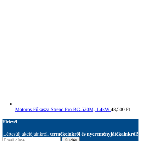
Motoros Fűkasza Strend Pro BC-520M, 1.4kW
48,500
Ft
Hírlevél
...értesülj akciójainkról,
termékeinkről és nyereményjátékainkról!
Küldés