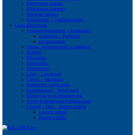
Elektromos kisautó
Elektromos kismotor
Tologató járgány
Kiegészítők – Vedőfelszerelés
Quad alkatrészek
Üzemanyagrendszer – Karburátor
Karburáto – Porlasztó
Benzincsapok
Olajok, kenőanyagok és adalékok
Berántó
Meghajtás
Elektronika
Fékrendszer
Lánc – Lánckerék
Ülések – Miniquad
Karburátor szívócsonk
Gumiabroncs – Belső gumi
Mágnesek és gyújtótekercsek
Alváz-Kormányzás-Felfüggesztés
Levegő – Olaj – Benzin szűrők
Levegő szűrők
Benzin szűrők