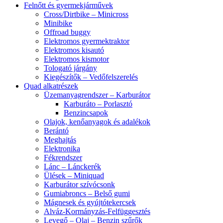
Felnőtt és gyermekjárművek
Cross/Dirtbike – Minicross
Minibike
Offroad buggy
Elektromos gyermektraktor
Elektromos kisautó
Elektromos kismotor
Tologató járgány
Kiegészítők – Vedőfelszerelés
Quad alkatrészek
Üzemanyagrendszer – Karburátor
Karburáto – Porlasztó
Benzincsapok
Olajok, kenőanyagok és adalékok
Berántó
Meghajtás
Elektronika
Fékrendszer
Lánc – Lánckerék
Ülések – Miniquad
Karburátor szívócsonk
Gumiabroncs – Belső gumi
Mágnesek és gyújtótekercsek
Alváz-Kormányzás-Felfüggesztés
Levegő – Olaj – Benzin szűrők