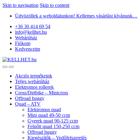
Skip to navigation
Skip to content
Üdvözöllek a weboldalunkon! Kellemes vásárlást kívánunk…
+36 30 414 69 54
info@kellhet.hu
Webárúház
Fiókom
Kedvenceim
Akciós termékeink
Teljes webárúház
Elektromos rollerek
Cross/Dirtbike – Minicross
Offroad buggy
Quad – ATV
Elektromos quad
Mini quad 49-50 ccm
Gyerek quad 90-125 ccm
Felnőtt quad 150-250 ccm
Offroad buggy
Kiegészítők – Vedőfelszerelés