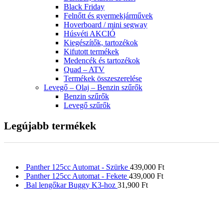
Black Friday
Felnőtt és gyermekjárművek
Hoverboard / mini segway
Húsvéti AKCIÓ
Kiegészítők, tartozékok
Kifutott termékek
Medencék és tartozékok
Quad – ATV
Termékek összeszerelése
Levegő – Olaj – Benzin szűrők
Benzin szűrők
Levegő szűrők
Legújabb termékek
Panther 125cc Automat - Szürke
439,000
Ft
Panther 125cc Automat - Fekete
439,000
Ft
Bal lengőkar Buggy K3-hoz
31,900
Ft