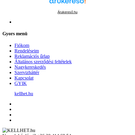
Árukereső.hu
Gyors menü
Fiókom
Rendeléseim
Reklamációs űrlap
Általános szerződési feltételek
Nagykereskedés
Szervizháttér
Kapcsolat
GYIK
kellhet.hu