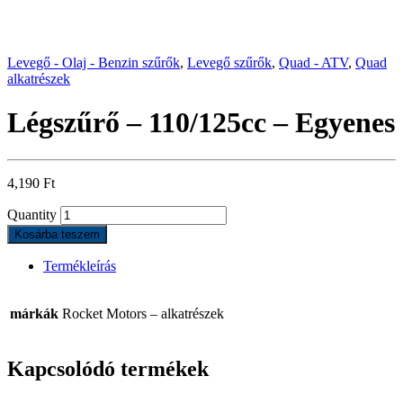
Levegő - Olaj - Benzin szűrők
,
Levegő szűrők
,
Quad - ATV
,
Quad
alkatrészek
Légszűrő – 110/125cc – Egyenes
4,190
Ft
Quantity
Kosárba teszem
Termékleírás
márkák
Rocket Motors – alkatrészek
Kapcsolódó termékek