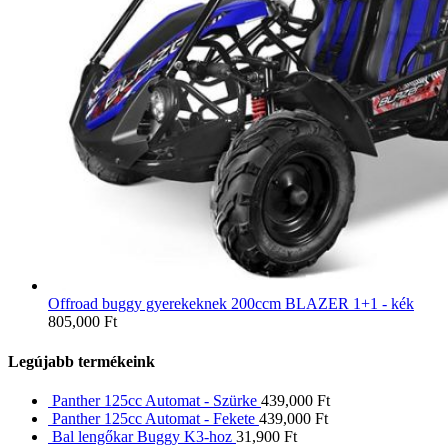
Offroad buggy gyerekeknek 200ccm BLAZER 1+1 - kék
805,000
Ft
Legújabb termékeink
Panther 125cc Automat - Szürke
439,000
Ft
Panther 125cc Automat - Fekete
439,000
Ft
Bal lengőkar Buggy K3-hoz
31,900
Ft