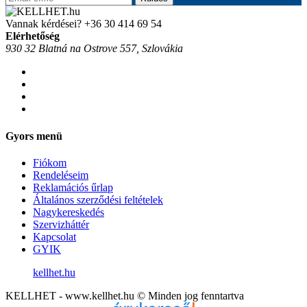
Vannak kérdései?
+36 30 414 69 54
Elérhetőség
930 32 Blatná na Ostrove 557, Szlovákia
Gyors menü
Fiókom
Rendeléseim
Reklamációs űrlap
Általános szerződési feltételek
Nagykereskedés
Szervizháttér
Kapcsolat
GYIK
kellhet.hu
KELLHET - www.kellhet.hu © Minden jog fenntartva