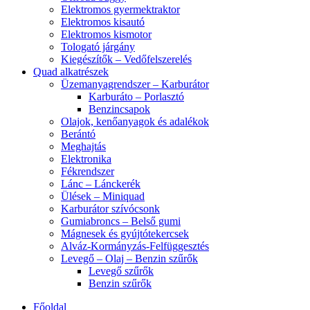
Elektromos gyermektraktor
Elektromos kisautó
Elektromos kismotor
Tologató járgány
Kiegészítők – Vedőfelszerelés
Quad alkatrészek
Üzemanyagrendszer – Karburátor
Karburáto – Porlasztó
Benzincsapok
Olajok, kenőanyagok és adalékok
Berántó
Meghajtás
Elektronika
Fékrendszer
Lánc – Lánckerék
Ülések – Miniquad
Karburátor szívócsonk
Gumiabroncs – Belső gumi
Mágnesek és gyújtótekercsek
Alváz-Kormányzás-Felfüggesztés
Levegő – Olaj – Benzin szűrők
Levegő szűrők
Benzin szűrők
Főoldal