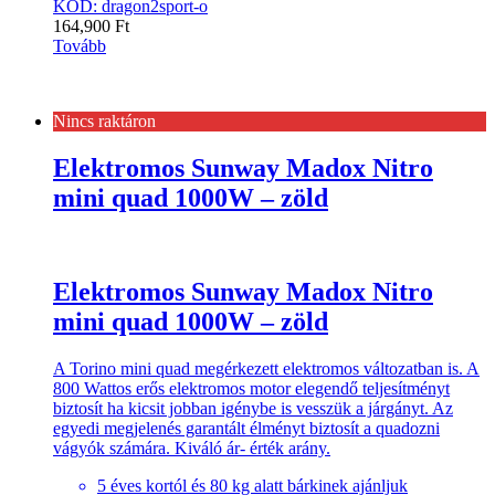
KÓD: dragon2sport-o
164,900
Ft
Tovább
Nincs raktáron
Elektromos Sunway Madox Nitro
mini quad 1000W – zöld
Elektromos Sunway Madox Nitro
mini quad 1000W – zöld
A Torino mini quad megérkezett elektromos változatban is. A
800 Wattos erős elektromos motor elegendő teljesítményt
biztosít ha kicsit jobban igénybe is vesszük a járgányt. Az
egyedi megjelenés garantált élményt biztosít a quadozni
vágyók számára. Kiváló ár- érték arány.
5 éves kortól és 80 kg alatt bárkinek ajánljuk