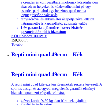
a csendes és környezetbarát motornak köszönhetően
akár olyan helyeken is közlekedhet mint pl. egy
csendes park, ahol egy benzines quad nem a
legmegfelelőbb választás
fényszóróval és akkumlátor állapotjelzővel ellátott
hátramenetbe is kapcsolható, automata váltós
1 év garancia a járműre – szervízháttér
garanciaidőn túl is biztosított
KÓD: Madox1000W_z
159,000
Ft
Tovább
Repti mini quad 49ccm – Kék
Repti mini quad 49ccm – Kék
A repiti mini quad kifejezetten gyermekek részére tervezett. A
sportos design és az egyedi megjelenés garantált élményt
biztosít a quadozni vágyók számára.
4 éves kortól és 80 kg alatt bárkinek ajánljuk
Kiváló ár-érték arány