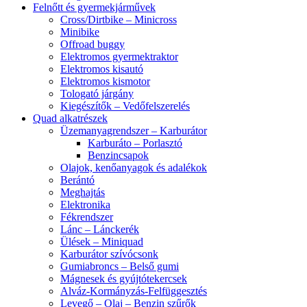
Felnőtt és gyermekjárművek
Cross/Dirtbike – Minicross
Minibike
Offroad buggy
Elektromos gyermektraktor
Elektromos kisautó
Elektromos kismotor
Tologató járgány
Kiegészítők – Vedőfelszerelés
Quad alkatrészek
Üzemanyagrendszer – Karburátor
Karburáto – Porlasztó
Benzincsapok
Olajok, kenőanyagok és adalékok
Berántó
Meghajtás
Elektronika
Fékrendszer
Lánc – Lánckerék
Ülések – Miniquad
Karburátor szívócsonk
Gumiabroncs – Belső gumi
Mágnesek és gyújtótekercsek
Alváz-Kormányzás-Felfüggesztés
Levegő – Olaj – Benzin szűrők