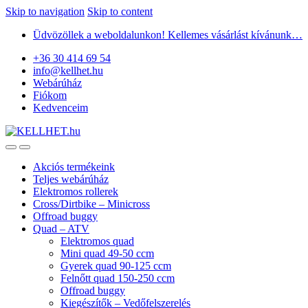
Skip to navigation
Skip to content
Üdvözöllek a weboldalunkon! Kellemes vásárlást kívánunk…
+36 30 414 69 54
info@kellhet.hu
Webárúház
Fiókom
Kedvenceim
Akciós termékeink
Teljes webárúház
Elektromos rollerek
Cross/Dirtbike – Minicross
Offroad buggy
Quad – ATV
Elektromos quad
Mini quad 49-50 ccm
Gyerek quad 90-125 ccm
Felnőtt quad 150-250 ccm
Offroad buggy
Kiegészítők – Vedőfelszerelés