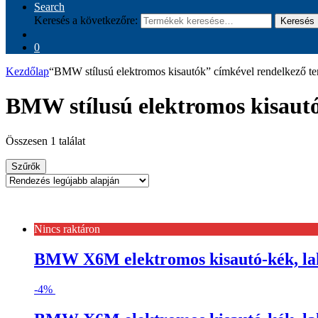
Search
Keresés a következőre:
Keresés
0
Kezdőlap
“BMW stílusú elektromos kisautók” címkével rendelkező t
BMW stílusú elektromos kisaut
Összesen 1 találat
Szűrők
Nincs raktáron
BMW X6M elektromos kisautó-kék, lak
-
4%