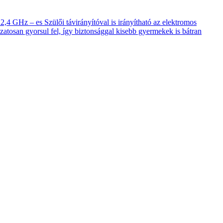
,4 GHz – es Szülői távirányítóval is irányítható az elektromos
kozatosan gyorsul fel, így biztonsággal kisebb gyermekek is bátran