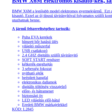
BMW X6M elektromos kisautó-kék, lak
BMW X6M a legújabb model elektromos gyermekjármű. Ezt a siker
kisautó. Ezzel az új típusú távirányítóval folyamatos szülői kont
utazhatnak benne.
A jármű felszereltségéhez tartozik:
Puha EVA kerekek
hímzett bőr hatású ülés
világító műszerfal
USB csatlakozó
2.4 GHZ digitális szülői távirányitó
SOFT START rendszer
kétkerék-meghajtás
3 sebesség fokozat
nyitható ajtók
beépített hangfal
elektronikus dallamok
digitális töltötség visszajelző
előre- és hátramenet
biztonsági öv
LED világítás elől-hátul
Eredeti BMW márkajelekkel
KÓD: L2845