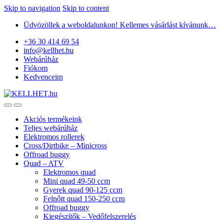
Skip to navigation
Skip to content
Üdvözöllek a weboldalunkon! Kellemes vásárlást kívánunk…
+36 30 414 69 54
info@kellhet.hu
Webárúház
Fiókom
Kedvenceim
Akciós termékeink
Teljes webárúház
Elektromos rollerek
Cross/Dirtbike – Minicross
Offroad buggy
Quad – ATV
Elektromos quad
Mini quad 49-50 ccm
Gyerek quad 90-125 ccm
Felnőtt quad 150-250 ccm
Offroad buggy
Kiegészítők – Vedőfelszerelés