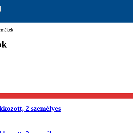
ermékek
ók
kozott, 2 személyes