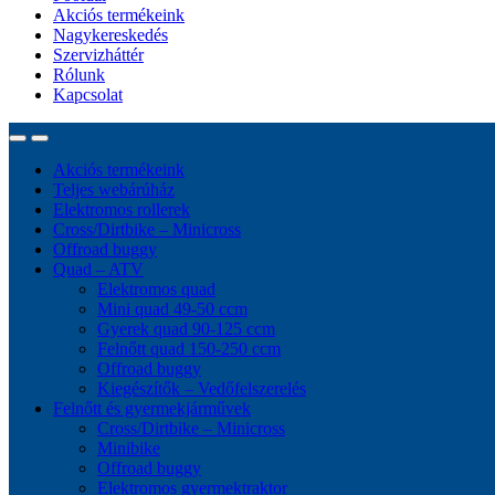
Akciós termékeink
Nagykereskedés
Szervizháttér
Rólunk
Kapcsolat
Akciós termékeink
Teljes webárúház
Elektromos rollerek
Cross/Dirtbike – Minicross
Offroad buggy
Quad – ATV
Elektromos quad
Mini quad 49-50 ccm
Gyerek quad 90-125 ccm
Felnőtt quad 150-250 ccm
Offroad buggy
Kiegészítők – Vedőfelszerelés
Felnőtt és gyermekjárművek
Cross/Dirtbike – Minicross
Minibike
Offroad buggy
Elektromos gyermektraktor