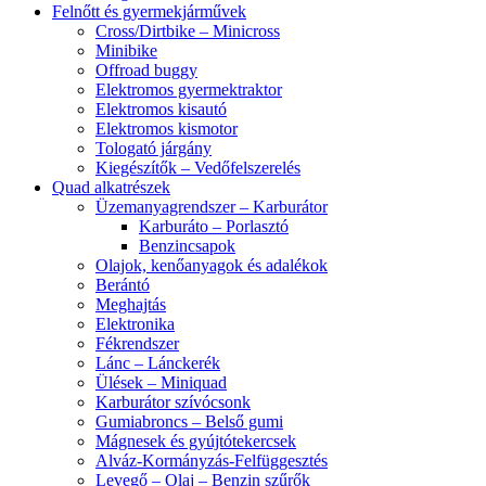
Felnőtt és gyermekjárművek
Cross/Dirtbike – Minicross
Minibike
Offroad buggy
Elektromos gyermektraktor
Elektromos kisautó
Elektromos kismotor
Tologató járgány
Kiegészítők – Vedőfelszerelés
Quad alkatrészek
Üzemanyagrendszer – Karburátor
Karburáto – Porlasztó
Benzincsapok
Olajok, kenőanyagok és adalékok
Berántó
Meghajtás
Elektronika
Fékrendszer
Lánc – Lánckerék
Ülések – Miniquad
Karburátor szívócsonk
Gumiabroncs – Belső gumi
Mágnesek és gyújtótekercsek
Alváz-Kormányzás-Felfüggesztés
Levegő – Olaj – Benzin szűrők