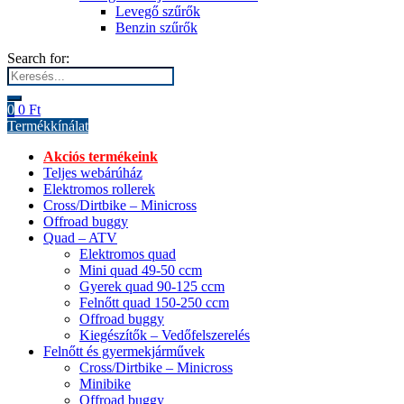
Levegő szűrők
Benzin szűrők
Search for:
0
0
Ft
Termékkínálat
Akciós termékeink
Teljes webárúház
Elektromos rollerek
Cross/Dirtbike – Minicross
Offroad buggy
Quad – ATV
Elektromos quad
Mini quad 49-50 ccm
Gyerek quad 90-125 ccm
Felnőtt quad 150-250 ccm
Offroad buggy
Kiegészítők – Vedőfelszerelés
Felnőtt és gyermekjárművek
Cross/Dirtbike – Minicross
Minibike
Offroad buggy