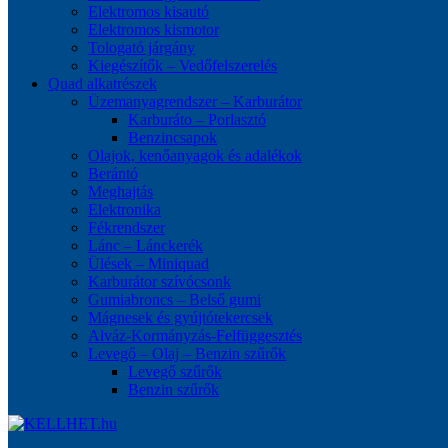
Elektromos kisautó
Elektromos kismotor
Tologató járgány
Kiegészítők – Vedőfelszerelés
Quad alkatrészek
Üzemanyagrendszer – Karburátor
Karburáto – Porlasztó
Benzincsapok
Olajok, kenőanyagok és adalékok
Berántó
Meghajtás
Elektronika
Fékrendszer
Lánc – Lánckerék
Ülések – Miniquad
Karburátor szívócsonk
Gumiabroncs – Belső gumi
Mágnesek és gyújtótekercsek
Alváz-Kormányzás-Felfüggesztés
Levegő – Olaj – Benzin szűrők
Levegő szűrők
Benzin szűrők