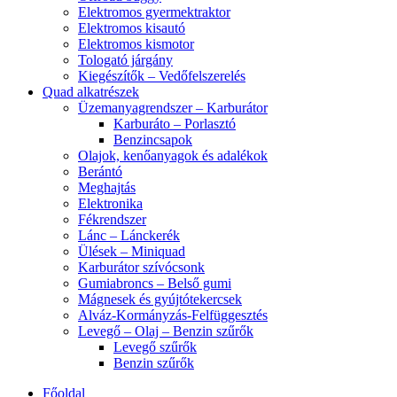
Elektromos gyermektraktor
Elektromos kisautó
Elektromos kismotor
Tologató járgány
Kiegészítők – Vedőfelszerelés
Quad alkatrészek
Üzemanyagrendszer – Karburátor
Karburáto – Porlasztó
Benzincsapok
Olajok, kenőanyagok és adalékok
Berántó
Meghajtás
Elektronika
Fékrendszer
Lánc – Lánckerék
Ülések – Miniquad
Karburátor szívócsonk
Gumiabroncs – Belső gumi
Mágnesek és gyújtótekercsek
Alváz-Kormányzás-Felfüggesztés
Levegő – Olaj – Benzin szűrők
Levegő szűrők
Benzin szűrők
Főoldal