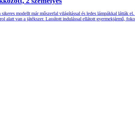
kozott, 2 személyes
es modellt már műszerfal világítással és ledes lámpákkal látták el. 2
rol alatt van a játékszer. Lassított indulással ellátott gyermekjármű, fo