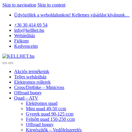
Skip to navigation
Skip to content
Üdvözöllek a weboldalunkon! Kellemes vásárlást kívánunk…
+36 30 414 69 54
info@kellhet.hu
Webárúház
Fiókom
Kedvenceim
Akciós termékeink
Teljes webárúház
Elektromos rollerek
Cross/Dirtbike – Minicross
Offroad buggy
Quad – ATV
Elektromos quad
Mini quad 49-50 ccm
Gyerek quad 90-125 ccm
Felnőtt quad 150-250 ccm
Offroad buggy
Kiegészítők – Vedőfelszerelés