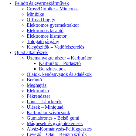
Felnőtt és gyermekjárművek
Cross/Dirtbike – Minicross
Minibike
Offroad buggy
Elektromos gyermektraktor
Elektromos kisautó
Elektromos kismotor
Tologató járgány
Kiegészítők – Vedőfelszerelés
Quad alkatrészek
Üzemanyagrendszer – Karburátor
Karburáto – Porlasztó
Benzincsapok
Olajok, kenőanyagok és adalékok
Berántó
Meghajtás
Elektronika
Fékrendszer
Lánc – Lánckerék
Ülések – Miniquad
Karburátor szívócsonk
Gumiabroncs – Belső gumi
Mágnesek és gyújtótekercsek
Alváz-Kormányzás-Felfüggesztés
Levegő – Olaj – Benzin szűrők