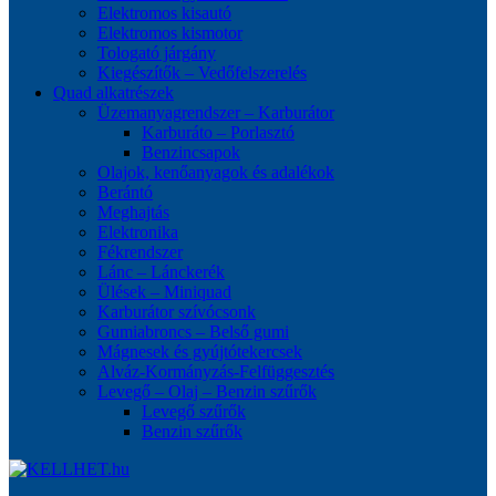
Elektromos kisautó
Elektromos kismotor
Tologató járgány
Kiegészítők – Vedőfelszerelés
Quad alkatrészek
Üzemanyagrendszer – Karburátor
Karburáto – Porlasztó
Benzincsapok
Olajok, kenőanyagok és adalékok
Berántó
Meghajtás
Elektronika
Fékrendszer
Lánc – Lánckerék
Ülések – Miniquad
Karburátor szívócsonk
Gumiabroncs – Belső gumi
Mágnesek és gyújtótekercsek
Alváz-Kormányzás-Felfüggesztés
Levegő – Olaj – Benzin szűrők
Levegő szűrők
Benzin szűrők