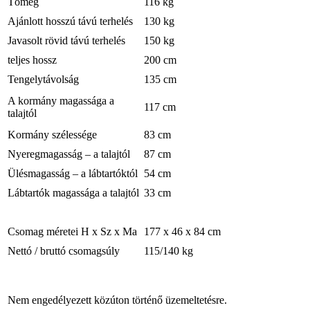
Tömeg
116 kg
Ajánlott hosszú távú terhelés
130 kg
Javasolt rövid távú terhelés
150 kg
teljes hossz
200 cm
Tengelytávolság
135 cm
A kormány magassága a
117 cm
talajtól
Kormány szélessége
83 cm
Nyeregmagasság – a talajtól
87 cm
Ülésmagasság – a lábtartóktól
54 cm
Lábtartók magassága a talajtól
33 cm
Csomag méretei H x Sz x Ma
177 x 46 x 84 cm
Nettó / bruttó csomagsúly
115/140 kg
Nem engedélyezett közúton történő üzemeltetésre.