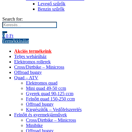
Levegő szűrők
Benzin szűrők
Search for:
0
0
Ft
Termékkínálat
Akciós termékeink
Teljes webárúház
Elektromos rollerek
Cross/Dirtbike – Minicross
Offroad buggy
Quad – ATV
Elektromos quad
Mini quad 49-50 ccm
Gyerek quad 90-125 ccm
Felnőtt quad 150-250 ccm
Offroad buggy
Kiegészítők – Vedőfelszerelés
Felnőtt és gyermekjárművek
Cross/Dirtbike – Minicross
Minibike
Offroad buggy