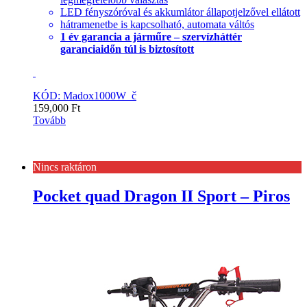
LED fényszóróval és akkumlátor állapotjelzővel ellátott
hátramenetbe is kapcsolható, automata váltós
1 év garancia a járműre – szervízháttér
garanciaidőn túl is biztosított
KÓD: Madox1000W_č
159,000
Ft
Tovább
Nincs raktáron
Pocket quad Dragon II Sport – Piros