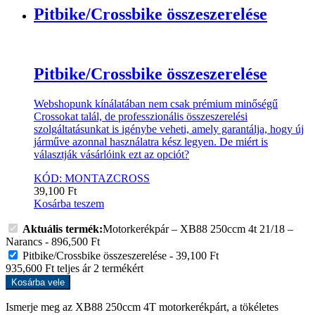
Pitbike/Crossbike összeszerelése
Pitbike/Crossbike összeszerelése
Webshopunk kínálatában nem csak prémium minőségű
Crossokat talál, de professzionális összeszerelési
szolgáltatásunkat is igénybe veheti, amely garantálja, hogy új
járműve azonnal használatra kész legyen. De miért is
választják vásárlóink ezt az opciót?
KÓD: MONTAZCROSS
39,100
Ft
Kosárba teszem
Aktuális termék:
Motorkerékpár – XB88 250ccm 4t 21/18 –
Narancs
-
896,500
Ft
Pitbike/Crossbike összeszerelése
-
39,100
Ft
935,600
Ft
teljes ár
2
termékért
Kosárba vele
Ismerje meg az XB88 250ccm 4T motorkerékpárt, a tökéletes