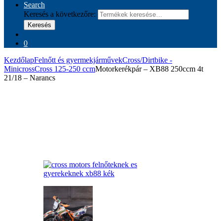
Search
Keresés a következőre:
Keresés
0
Kezdőlap
Felnőtt és gyermekjárművek
Cross/Dirtbike -
Minicross
Cross 125-250 ccm
Motorkerékpár – XB88 250ccm 4t
21/18 – Narancs