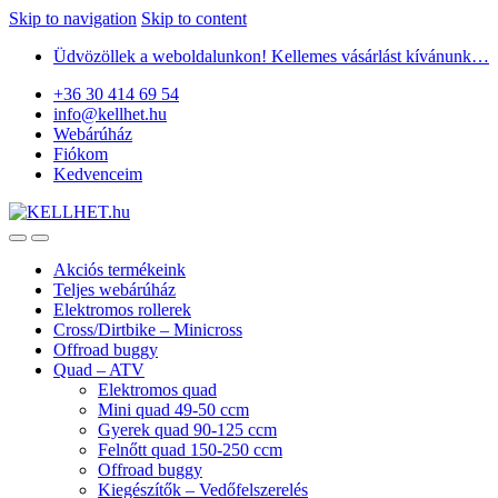
Skip to navigation
Skip to content
Üdvözöllek a weboldalunkon! Kellemes vásárlást kívánunk…
+36 30 414 69 54
info@kellhet.hu
Webárúház
Fiókom
Kedvenceim
Akciós termékeink
Teljes webárúház
Elektromos rollerek
Cross/Dirtbike – Minicross
Offroad buggy
Quad – ATV
Elektromos quad
Mini quad 49-50 ccm
Gyerek quad 90-125 ccm
Felnőtt quad 150-250 ccm
Offroad buggy
Kiegészítők – Vedőfelszerelés