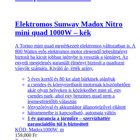
Elektromos Sunway Madox Nitro
mini quad 1000W – kék
A Torino mini quad megérkezett elektromos változatban is. A
800 Wattos erős elektromos motor elegendő teljesítményt
biztosít ha kicsit jobban igénybe is vesszük a járgányt. Az
egyedi megjelenés garantált élményt biztosít a quadozni
vágyók számára. Kiváló ár- érték arány.
5 éves kortól és 80 kg alatt bárkinek ajánljuk
a csendes és környezetbarát motornak köszönhetően
akár olyan helyeken is közlekedhet mint pl. egy
csendes park, ahol egy benzines quad nem a
legmegfelelőbb választás
fényszóróval és akkumlátor állapotjelzővel ellátott
hátramenetbe is kapcsolható, automata váltós
1 év garancia a járműre – szervízháttér
garanciaidőn túl is biztosított
KÓD: Madox1000W_m
159,000
Ft