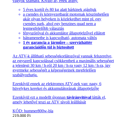
vágyók számára. Kiváló ár- érték arány.
5 éves kortól és 80 kg alatt bárkinek ajánljuk
a csendes és környezetbarát motornak köszönhetően
akár olyan helyeken is közlekedhet mint pl. egy
csendes park, ahol egy benzines quad nem a
legmegfelelőbb választás
fényszóróval és akkumlátor állapotjelzővel ellátott
hátramenetbe is kapcsolható, automata váltós
1 év garancia a járműre – szervízháttér
garanciaidőn túl is biztosított
Az ATV-k állítható sebességkorlátozóval vannak felszerelve,
az egyszerű kapcsolással csökkentheti a maximális sebességet
a jelenlegi 30 km / h-ról 20 km / h-ra vagy 12 km / h-ra, így
gyermeke sebességét a képességeinek megfelelően
szabályozhatja.
Ezenkívül ennek az elektromos ATV-nek van: nagy, 6
hüvelykes kerekei és akkumulátorának állapotjelzője
Ezenkívül ezt a modellt újonnan
távirányítóval
látták el,
amely lehetővé teszi az ATV távoli leállítását
KÓD: hummer800w-bla
219,000
Ft