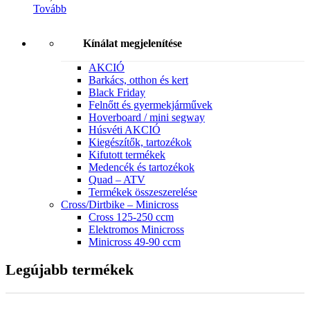
Tovább
Kínálat megjelenítése
AKCIÓ
Barkács, otthon és kert
Black Friday
Felnőtt és gyermekjárművek
Hoverboard / mini segway
Húsvéti AKCIÓ
Kiegészítők, tartozékok
Kifutott termékek
Medencék és tartozékok
Quad – ATV
Termékek összeszerelése
Cross/Dirtbike – Minicross
Cross 125-250 ccm
Elektromos Minicross
Minicross 49-90 ccm
Legújabb termékek