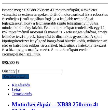
Ismerje meg az XB88 250ccm 4T motorkerékpárt, a tökéletes
választást az extrém terepeken történő motorozáshoz! Ez a robosztus
és erőteljes jármű magában foglalja a legújabb technológiai
fejlesztéseket, hogy a legmagasabb szintű teljesítményt nyújtsa
minden körülmény között. Ez a motorkerékpár rendelkezik egy 12
kW teljesítményű motorral és manuális 5 sebességes váltóval, amely
lehetővé teszi a precíz irányítást és dinamikus gyorsulást. A sport
kipufogórendszer lenyűgöző hangzással büszkélkedik, miközben az
első és hátsó hidraulikus tárcsafékek biztosítják a hatékony fékezést
és a biztonságos manőverezést. A motorkerékpárt eredeti
csomagolásban szállítjuk.
896,500
Ft
Quantity
Kosárba teszem
Kiegészítők
Leírás
Termékleírás
Motorkerékpár – XB88 250ccm 4t