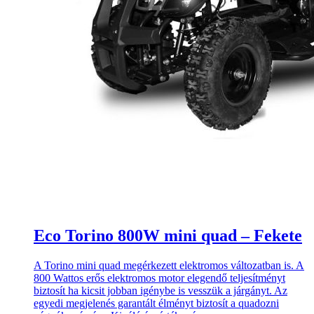
Eco Torino 800W mini quad – Fekete
A Torino mini quad megérkezett elektromos változatban is. A
800 Wattos erős elektromos motor elegendő teljesítményt
biztosít ha kicsit jobban igénybe is vesszük a járgányt. Az
egyedi megjelenés garantált élményt biztosít a quadozni