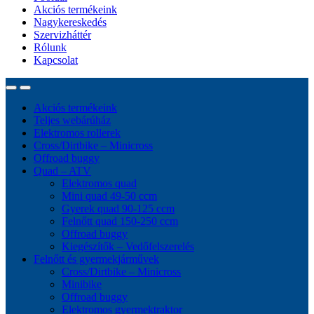
Akciós termékeink
Nagykereskedés
Szervizháttér
Rólunk
Kapcsolat
Akciós termékeink
Teljes webárúház
Elektromos rollerek
Cross/Dirtbike – Minicross
Offroad buggy
Quad – ATV
Elektromos quad
Mini quad 49-50 ccm
Gyerek quad 90-125 ccm
Felnőtt quad 150-250 ccm
Offroad buggy
Kiegészítők – Vedőfelszerelés
Felnőtt és gyermekjárművek
Cross/Dirtbike – Minicross
Minibike
Offroad buggy
Elektromos gyermektraktor