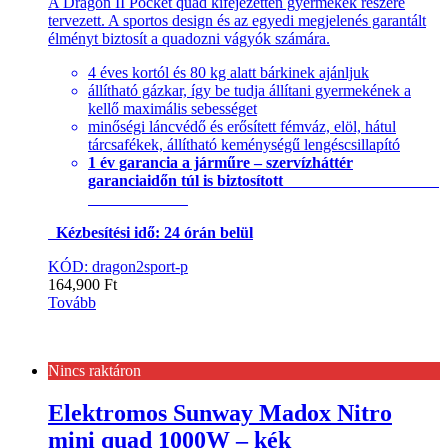
A Dragon II Pocket quad kifejezetten gyermekek részére
tervezett. A sportos design és az egyedi megjelenés garantált
élményt biztosít a quadozni vágyók számára.
4 éves kortól és 80 kg alatt bárkinek ajánljuk
állítható gázkar, így be tudja állítani gyermekének a
kellő maximális sebességet
minőségi láncvédő és erősített fémváz, elöl, hátul
tárcsafékek, állítható keménységű lengéscsillapító
1 év garancia a járműre – szervízháttér
garanciaidőn túl is biztosított
Kézbesítési idő: 24 órán belül
KÓD: dragon2sport-p
164,900
Ft
Tovább
Nincs raktáron
Elektromos Sunway Madox Nitro
mini quad 1000W – kék