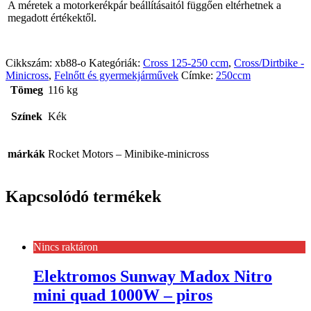
A méretek a motorkerékpár beállításaitól függően eltérhetnek a
megadott értékektől.
Cikkszám:
xb88-o
Kategóriák:
Cross 125-250 ccm
,
Cross/Dirtbike -
Minicross
,
Felnőtt és gyermekjárművek
Címke:
250ccm
Tömeg
116 kg
Színek
Kék
márkák
Rocket Motors – Minibike-minicross
Kapcsolódó termékek
Nincs raktáron
Elektromos Sunway Madox Nitro
mini quad 1000W – piros