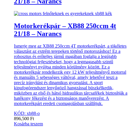
21/18 – Narancs
Motorkerékpár – XB88 250ccm 4t
21/18 – Narancs
Ismerje meg az XB88 250ccm 4T motorkerékpárt, a tökéletes
választást az extrém terepeken történő motorozáshoz! Ez a
robosztus és erőteljes jármű magában foglalja a legújabb
technológiai fejlesztéseket, hogy a legmagasabb szintű
teljesítményt nyújtsa minden körülmény között. Ez a
motorkerékpár rendelkezik egy 12 kW teljesítményű motorral
és manuális 5 sebességes váltóval, amely lehetővé teszi a
precíz irányítást és dinamikus gyorsulást. A sport
kipufogórendszer lenyűgöző hangzással büszkélkedik,
miközben az első és hátsó hidraulikus tárcsafékek biztosítják a
hatékony fékezést és a biztonságos manőverezést. A
motorkerékpárt eredeti csomagolásban szállítjuk.
KÓD: xb88-o
896,500
Ft
Kosárba teszem