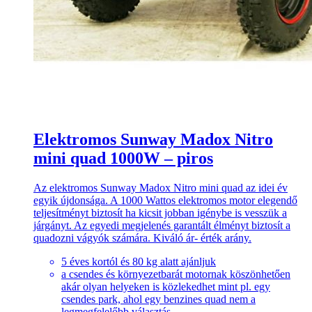
Elektromos Sunway Madox Nitro
mini quad 1000W – piros
Az elektromos Sunway Madox Nitro mini quad az idei év
egyik újdonsága. A 1000 Wattos elektromos motor elegendő
teljesítményt biztosít ha kicsit jobban igénybe is vesszük a
járgányt. Az egyedi megjelenés garantált élményt biztosít a
quadozni vágyók számára. Kiváló ár- érték arány.
5 éves kortól és 80 kg alatt ajánljuk
a csendes és környezetbarát motornak köszönhetően
akár olyan helyeken is közlekedhet mint pl. egy
csendes park, ahol egy benzines quad nem a
legmegfelelőbb választás