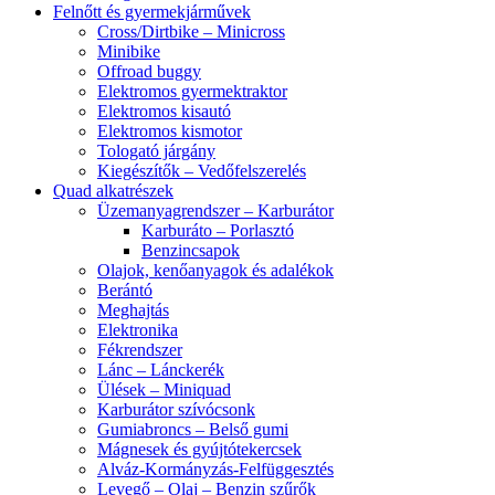
Felnőtt és gyermekjárművek
Cross/Dirtbike – Minicross
Minibike
Offroad buggy
Elektromos gyermektraktor
Elektromos kisautó
Elektromos kismotor
Tologató járgány
Kiegészítők – Vedőfelszerelés
Quad alkatrészek
Üzemanyagrendszer – Karburátor
Karburáto – Porlasztó
Benzincsapok
Olajok, kenőanyagok és adalékok
Berántó
Meghajtás
Elektronika
Fékrendszer
Lánc – Lánckerék
Ülések – Miniquad
Karburátor szívócsonk
Gumiabroncs – Belső gumi
Mágnesek és gyújtótekercsek
Alváz-Kormányzás-Felfüggesztés
Levegő – Olaj – Benzin szűrők