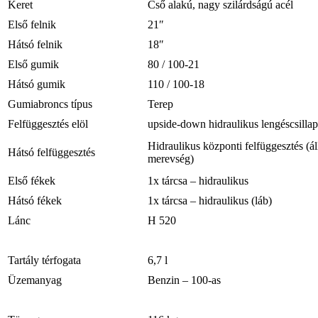
Keret
Cső alakú, nagy szilárdságú acél
Első felnik
21″
Hátsó felnik
18″
Első gumik
80 / 100-21
Hátsó gumik
110 / 100-18
Gumiabroncs típus
Terep
Felfüggesztés elöl
upside-down hidraulikus lengéscsillap
Hidraulikus központi felfüggesztés (ál
Hátsó felfüggesztés
merevség)
Első fékek
1x tárcsa – hidraulikus
Hátsó fékek
1x tárcsa – hidraulikus (láb)
Lánc
H 520
Tartály térfogata
6,7 l
Üzemanyag
Benzin – 100-as