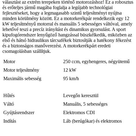
választást az extrém terepeken történő motorozáshoz! Ez a robosztus
és erőteljes jármű magába foglalja a legújabb technológiai
fejlesztéseket, hogy a legmagasabb szintű teljesítményt nyújtsa
minden körülmény között. Ez a motorkerékpár rendelkezik egy 12
kW teljesítményű motorral és manuális 5 sebességes váltóval, amely
lehetővé teszi a precíz irányítást és dinamikus gyorsulást. A sport
kipufogórendszer lenyűgöző hangzással büszkélkedik, miközben az
első és hátsó hidraulikus tárcsafékek biztosítják a hatékony fékezést
és a biztonságos manőverezést. A motorkerékpárt eredeti
csomagolásban szállítjuk.
Motor
250 ccm, egyhengeres, négyütemű
Motor teljesítmény
12 kW
Maximális sebesség
95 km/h
Hűtés
Levegőn keresztül
Váltó
Manuális, 5 sebességes
Gyújtásrendszer
Elektromos CDI
Indítás
Láb (berúgókar) és elektromos