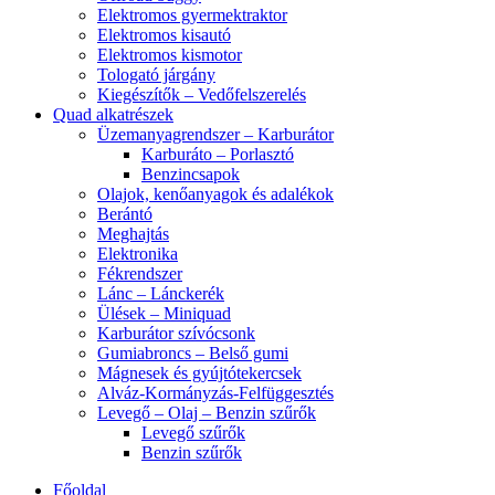
Elektromos gyermektraktor
Elektromos kisautó
Elektromos kismotor
Tologató járgány
Kiegészítők – Vedőfelszerelés
Quad alkatrészek
Üzemanyagrendszer – Karburátor
Karburáto – Porlasztó
Benzincsapok
Olajok, kenőanyagok és adalékok
Berántó
Meghajtás
Elektronika
Fékrendszer
Lánc – Lánckerék
Ülések – Miniquad
Karburátor szívócsonk
Gumiabroncs – Belső gumi
Mágnesek és gyújtótekercsek
Alváz-Kormányzás-Felfüggesztés
Levegő – Olaj – Benzin szűrők
Levegő szűrők
Benzin szűrők
Főoldal