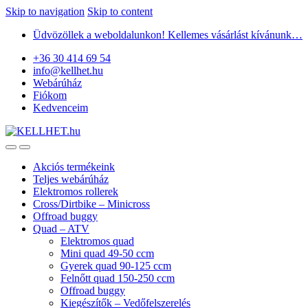
Skip to navigation
Skip to content
Üdvözöllek a weboldalunkon! Kellemes vásárlást kívánunk…
+36 30 414 69 54
info@kellhet.hu
Webárúház
Fiókom
Kedvenceim
Akciós termékeink
Teljes webárúház
Elektromos rollerek
Cross/Dirtbike – Minicross
Offroad buggy
Quad – ATV
Elektromos quad
Mini quad 49-50 ccm
Gyerek quad 90-125 ccm
Felnőtt quad 150-250 ccm
Offroad buggy
Kiegészítők – Vedőfelszerelés