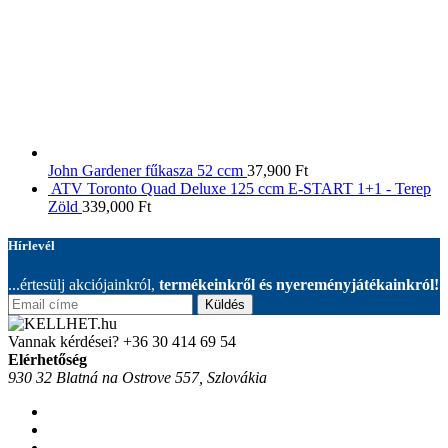
John Gardener fűkasza 52 ccm
37,900
Ft
ATV Toronto Quad Deluxe 125 ccm E-START 1+1 - Terep
Zöld
339,000
Ft
Hírlevél
...értesülj akciójainkról,
termékeinkről és nyereményjátékainkról!
Küldés
Vannak kérdései?
+36 30 414 69 54
Elérhetőség
930 32 Blatná na Ostrove 557, Szlovákia