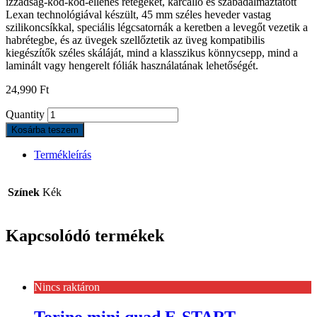
izzadság-köd-köd-ellenes rétegeket, karcálló és szabadalmaztatott
Lexan technológiával készült, 45 mm széles heveder vastag
szilikoncsíkkal, speciális légcsatornák a keretben a levegőt vezetik a
habrétegbe, és az üvegek szellőztetik az üveg kompatibilis
kiegészítők széles skáláját, mind a klasszikus könnycsepp, mind a
laminált vagy hengerelt fóliák használatának lehetőségét.
24,990
Ft
Quantity
Kosárba teszem
Termékleírás
Színek
Kék
Kapcsolódó termékek
Nincs raktáron
Torino mini quad E-START –