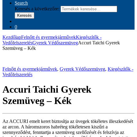
Search
Keresés a következőre:
Keresés
0
Kezdőlap
Felnőtt és gyermekjárművek
Kiegészítők -
Vedőfelszerelés
Gyerek Védőszemüveg
Accuri Taichi Gyerek
Szemüveg – Kék
Felnőtt és gyermekjárművek
,
Gyerek Védőszemüveg
,
Kiegészítők -
Vedőfelszerelés
Accuri Taichi Gyerek
Szemüveg – Kék
Az ACCURI emelt keret biztosítja az üvegek tökéletes illeszkedését
az arcon. A háromszoros habréteg tökéletesen kiszűri a
szennyeződést, fenntartja a szemüveg szellőzését és felszívja az