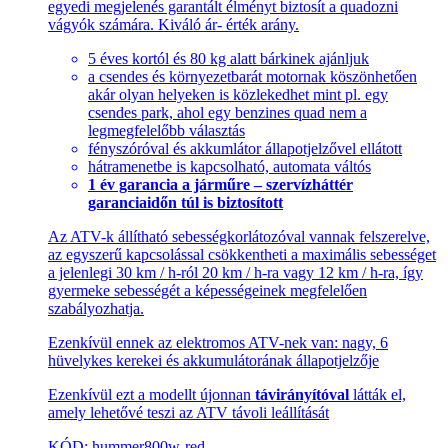
egyedi megjelenés garantált élményt biztosít a quadozni
vágyók számára. Kiváló ár- érték arány.
5 éves kortól és 80 kg alatt bárkinek ajánljuk
a csendes és környezetbarát motornak köszönhetően
akár olyan helyeken is közlekedhet mint pl. egy
csendes park, ahol egy benzines quad nem a
legmegfelelőbb választás
fényszóróval és akkumlátor állapotjelzővel ellátott
hátramenetbe is kapcsolható, automata váltós
1 év garancia a járműre – szervízháttér
garanciaidőn túl is biztosított
Az ATV-k állítható sebességkorlátozóval vannak felszerelve,
az egyszerű kapcsolással csökkentheti a maximális sebességet
a jelenlegi 30 km / h-ról 20 km / h-ra vagy 12 km / h-ra, így
gyermeke sebességét a képességeinek megfelelően
szabályozhatja.
Ezenkívül ennek az elektromos ATV-nek van: nagy, 6
hüvelykes kerekei és akkumulátorának állapotjelzője
Ezenkívül ezt a modellt újonnan
távirányítóval
látták el,
amely lehetővé teszi az ATV távoli leállítását
KÓD: hummer800w-red