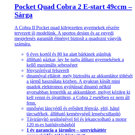
Pocket Quad Cobra 2 E-start 49ccm –
Sárga
A Cobra II Pocket quad kifejezetten gyermekek részére
tervezett új modelünk. A sportos design és az egyedi
megjelenés garantált élményt biztosít a quadozni vágyók
számára.
6 éves kortól és 80 kg alatt bárkinek ajánljuk
állítható gázkar, így be tudja állítani gyermekének a
kellő maximális sebességet
fényszóróval felszerelt
dinamóval ellátott, mely biztosítja az akkumlátor töltését
a jármű használata közben. A gyakran kínált mini
quadok elektromos gyújtással dinamó nélkül
gyorsabban lemerítík az akkumlátort, melyet kézileg ki
kell venni és újratölteni, a Cobra 2 esetében ez nem áll
fenn.
minőségi láncvédő és erősített fémváz, elöl, hátul
tárcsafékek, állítható keménységű lengéscsillapító
Távirányító segítségével fel és lekapcsolható a motor
120 m-es hatótávolságból
1 év garancia a járműre – szervízháttér