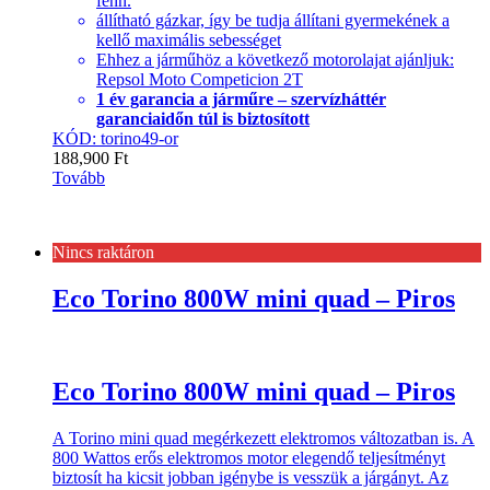
fenn.
állítható gázkar, így be tudja állítani gyermekének a
kellő maximális sebességet
Ehhez a járműhöz a következő motorolajat ajánljuk:
Repsol Moto Competicion 2T
1 év garancia a járműre – szervízháttér
garanciaidőn túl is biztosított
KÓD: torino49-or
188,900
Ft
Tovább
Nincs raktáron
Eco Torino 800W mini quad – Piros
Eco Torino 800W mini quad – Piros
A Torino mini quad megérkezett elektromos változatban is. A
800 Wattos erős elektromos motor elegendő teljesítményt
biztosít ha kicsit jobban igénybe is vesszük a járgányt. Az