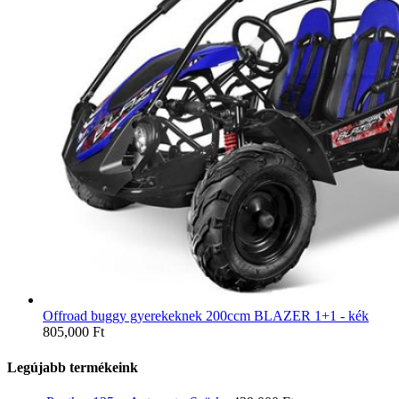
Offroad buggy gyerekeknek 200ccm BLAZER 1+1 - kék
805,000
Ft
Legújabb termékeink