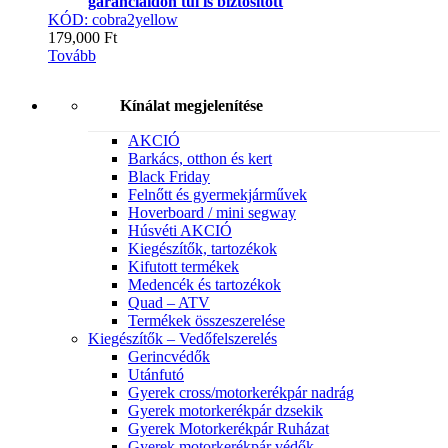
garanciaidőn túl is biztosított
KÓD: cobra2yellow
179,000
Ft
Tovább
Kínálat megjelenítése
AKCIÓ
Barkács, otthon és kert
Black Friday
Felnőtt és gyermekjárművek
Hoverboard / mini segway
Húsvéti AKCIÓ
Kiegészítők, tartozékok
Kifutott termékek
Medencék és tartozékok
Quad – ATV
Termékek összeszerelése
Kiegészítők – Vedőfelszerelés
Gerincvédők
Utánfutó
Gyerek cross/motorkerékpár nadrág
Gyerek motorkerékpár dzsekik
Gyerek Motorkerékpár Ruházat
Gyerek motorkerékpár védők