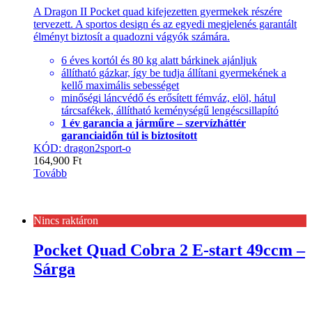
A Dragon II Pocket quad kifejezetten gyermekek részére
tervezett. A sportos design és az egyedi megjelenés garantált
élményt biztosít a quadozni vágyók számára.
6 éves kortól és 80 kg alatt bárkinek ajánljuk
állítható gázkar, így be tudja állítani gyermekének a
kellő maximális sebességet
minőségi láncvédő és erősített fémváz, elöl, hátul
tárcsafékek, állítható keménységű lengéscsillapító
1 év garancia a járműre – szervízháttér
garanciaidőn túl is biztosított
KÓD: dragon2sport-o
164,900
Ft
Tovább
Nincs raktáron
Pocket Quad Cobra 2 E-start 49ccm –
Sárga