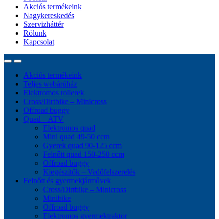
Akciós termékeink
Nagykereskedés
Szervizháttér
Rólunk
Kapcsolat
Akciós termékeink
Teljes webárúház
Elektromos rollerek
Cross/Dirtbike – Minicross
Offroad buggy
Quad – ATV
Elektromos quad
Mini quad 49-50 ccm
Gyerek quad 90-125 ccm
Felnőtt quad 150-250 ccm
Offroad buggy
Kiegészítők – Vedőfelszerelés
Felnőtt és gyermekjárművek
Cross/Dirtbike – Minicross
Minibike
Offroad buggy
Elektromos gyermektraktor