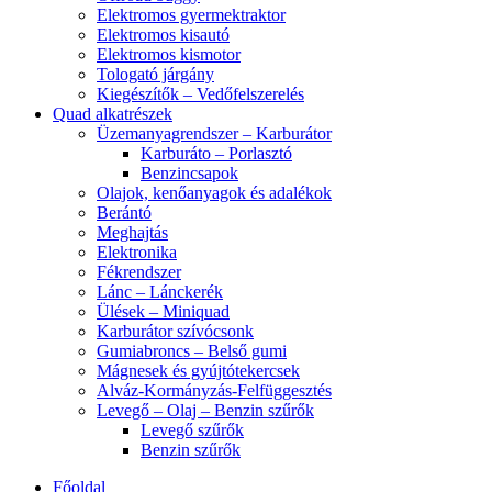
Elektromos gyermektraktor
Elektromos kisautó
Elektromos kismotor
Tologató járgány
Kiegészítők – Vedőfelszerelés
Quad alkatrészek
Üzemanyagrendszer – Karburátor
Karburáto – Porlasztó
Benzincsapok
Olajok, kenőanyagok és adalékok
Berántó
Meghajtás
Elektronika
Fékrendszer
Lánc – Lánckerék
Ülések – Miniquad
Karburátor szívócsonk
Gumiabroncs – Belső gumi
Mágnesek és gyújtótekercsek
Alváz-Kormányzás-Felfüggesztés
Levegő – Olaj – Benzin szűrők
Levegő szűrők
Benzin szűrők
Főoldal