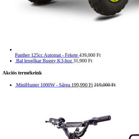
Panther 125cc Automat - Fekete
439,000
Ft
Bal lengőkar Buggy K3-hoz
31,900
Ft
Akciós termékeink
MiniHunter 1000W - Sárga
199,990
Ft
219,000
Ft