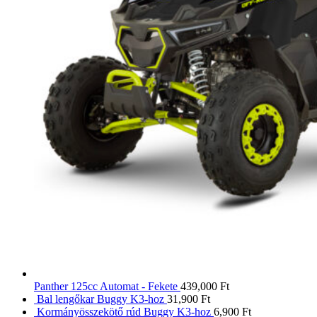
Panther 125cc Automat - Fekete
439,000
Ft
Bal lengőkar Buggy K3-hoz
31,900
Ft
Kormányösszekötő rúd Buggy K3-hoz
6,900
Ft