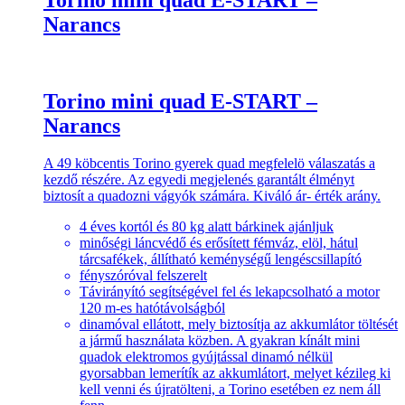
Narancs
Torino mini quad E-START –
Narancs
A 49 köbcentis Torino gyerek quad megfelelö válaszatás a
kezdő részére. Az egyedi megjelenés garantált élményt
biztosít a quadozni vágyók számára. Kiváló ár- érték arány.
4 éves kortól és 80 kg alatt bárkinek ajánljuk
minőségi láncvédő és erősített fémváz, elöl, hátul
tárcsafékek, állítható keménységű lengéscsillapító
fényszóróval felszerelt
Távirányító segítségével fel és lekapcsolható a motor
120 m-es hatótávolságból
dinamóval ellátott, mely biztosítja az akkumlátor töltését
a jármű használata közben. A gyakran kínált mini
quadok elektromos gyújtással dinamó nélkül
gyorsabban lemerítík az akkumlátort, melyet kézileg ki
kell venni és újratölteni, a Torino esetében ez nem áll