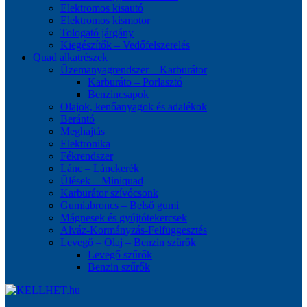
Elektromos kisautó
Elektromos kismotor
Tologató járgány
Kiegészítők – Vedőfelszerelés
Quad alkatrészek
Üzemanyagrendszer – Karburátor
Karburáto – Porlasztó
Benzincsapok
Olajok, kenőanyagok és adalékok
Berántó
Meghajtás
Elektronika
Fékrendszer
Lánc – Lánckerék
Ülések – Miniquad
Karburátor szívócsonk
Gumiabroncs – Belső gumi
Mágnesek és gyújtótekercsek
Alváz-Kormányzás-Felfüggesztés
Levegő – Olaj – Benzin szűrők
Levegő szűrők
Benzin szűrők