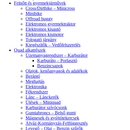
Felnőtt és gyermekjárművek
Cross/Dirtbike – Minicross
Minibike
Offroad buggy
Elektromos gyermektraktor
Elektromos kisautó
Elektromos kismotor
Tologató járgány
Kiegészítők – Vedőfelszerelés
Quad alkatrészek
Üzemanyagrendszer – Karburátor
Karburáto – Porlasztó
Benzincsapok
Olajok, kenőanyagok és adalékok
Berántó
Meghajtás
Elektronika
Fékrendszer
Lánc – Lánckerék
Ülések – Miniquad
Karburátor szívócsonk
Gumiabroncs – Belső gumi
Mágnesek és gyújtótekercsek
Alváz-Kormányzás-Felfüggesztés
Levegő – Olaj – Benzin szűrők