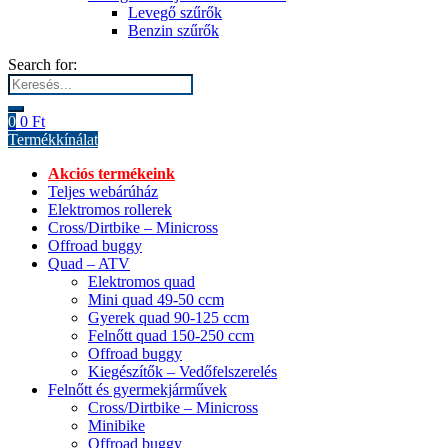
Levegő szűrők
Benzin szűrők
Search for:
0
0
Ft
Termékkínálat
Akciós termékeink
Teljes webárúház
Elektromos rollerek
Cross/Dirtbike – Minicross
Offroad buggy
Quad – ATV
Elektromos quad
Mini quad 49-50 ccm
Gyerek quad 90-125 ccm
Felnőtt quad 150-250 ccm
Offroad buggy
Kiegészítők – Vedőfelszerelés
Felnőtt és gyermekjárművek
Cross/Dirtbike – Minicross
Minibike
Offroad buggy