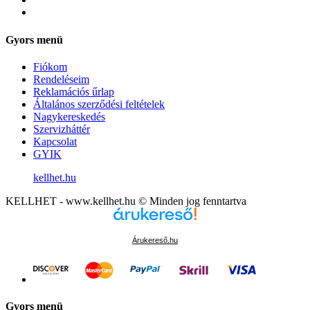
Gyors menü
Fiókom
Rendeléseim
Reklamációs űrlap
Általános szerződési feltételek
Nagykereskedés
Szervizháttér
Kapcsolat
GYIK
kellhet.hu
KELLHET - www.kellhet.hu © Minden jog fenntartva
Árukereső.hu
Gyors menü