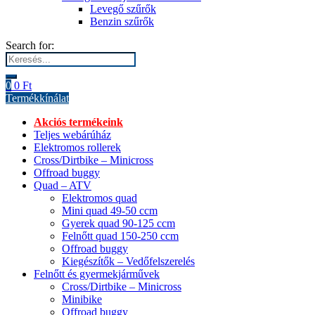
Levegő szűrők
Benzin szűrők
Search for:
0
0
Ft
Termékkínálat
Akciós termékeink
Teljes webárúház
Elektromos rollerek
Cross/Dirtbike – Minicross
Offroad buggy
Quad – ATV
Elektromos quad
Mini quad 49-50 ccm
Gyerek quad 90-125 ccm
Felnőtt quad 150-250 ccm
Offroad buggy
Kiegészítők – Vedőfelszerelés
Felnőtt és gyermekjárművek
Cross/Dirtbike – Minicross
Minibike
Offroad buggy