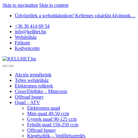
Skip to navigation
Skip to content
Üdvözöllek a weboldalunkon! Kellemes vásárlást kívánunk…
+36 30 414 69 54
info@kellhet.hu
Webárúház
Fiókom
Kedvenceim
Akciós termékeink
Teljes webárúház
Elektromos rollerek
Cross/Dirtbike – Minicross
Offroad buggy
Quad – ATV
Elektromos quad
Mini quad 49-50 ccm
Gyerek quad 90-125 ccm
Felnőtt quad 150-250 ccm
Offroad buggy
Kiegészítők – Vedőfelszerelés