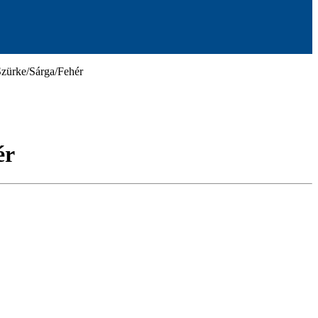
ürke/Sárga/Fehér
ér