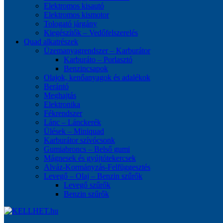
Elektromos kisautó
Elektromos kismotor
Tologató járgány
Kiegészítők – Vedőfelszerelés
Quad alkatrészek
Üzemanyagrendszer – Karburátor
Karburáto – Porlasztó
Benzincsapok
Olajok, kenőanyagok és adalékok
Berántó
Meghajtás
Elektronika
Fékrendszer
Lánc – Lánckerék
Ülések – Miniquad
Karburátor szívócsonk
Gumiabroncs – Belső gumi
Mágnesek és gyújtótekercsek
Alváz-Kormányzás-Felfüggesztés
Levegő – Olaj – Benzin szűrők
Levegő szűrők
Benzin szűrők