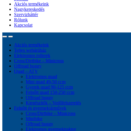
Akciós termékeink
Nagykereskedés
Szervizháttér
Rólunk
Kapcsolat
Akciós termékeink
Teljes webárúház
Elektromos rollerek
Cross/Dirtbike – Minicross
Offroad buggy
Quad – ATV
Elektromos quad
Mini quad 49-50 ccm
Gyerek quad 90-125 ccm
Felnőtt quad 150-250 ccm
Offroad buggy
Kiegészítők – Vedőfelszerelés
Felnőtt és gyermekjárművek
Cross/Dirtbike – Minicross
Minibike
Offroad buggy
Elektromos gyermektraktor