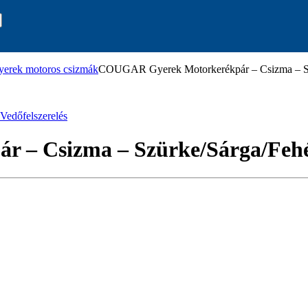
yerek motoros csizmák
COUGAR Gyerek Motorkerékpár – Csizma – Sz
 Vedőfelszerelés
 – Csizma – Szürke/Sárga/Feh