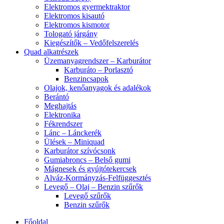
Elektromos gyermektraktor
Elektromos kisautó
Elektromos kismotor
Tologató járgány
Kiegészítők – Vedőfelszerelés
Quad alkatrészek
Üzemanyagrendszer – Karburátor
Karburáto – Porlasztó
Benzincsapok
Olajok, kenőanyagok és adalékok
Berántó
Meghajtás
Elektronika
Fékrendszer
Lánc – Lánckerék
Ülések – Miniquad
Karburátor szívócsonk
Gumiabroncs – Belső gumi
Mágnesek és gyújtótekercsek
Alváz-Kormányzás-Felfüggesztés
Levegő – Olaj – Benzin szűrők
Levegő szűrők
Benzin szűrők
Főoldal