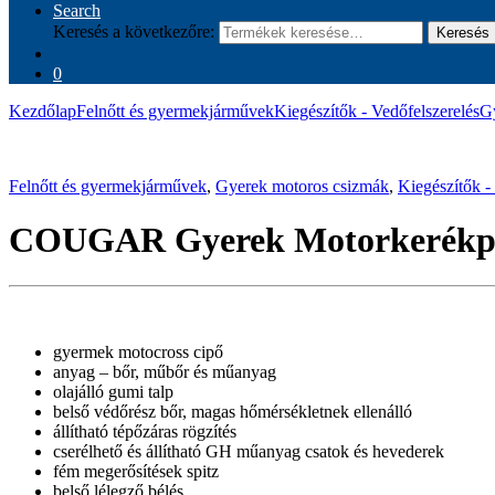
Search
Keresés a következőre:
Keresés
0
Kezdőlap
Felnőtt és gyermekjárművek
Kiegészítők - Vedőfelszerelés
G
Felnőtt és gyermekjárművek
,
Gyerek motoros csizmák
,
Kiegészítők -
COUGAR Gyerek Motorkerékpár
gyermek motocross cipő
anyag – bőr, műbőr és műanyag
olajálló gumi talp
belső védőrész bőr, magas hőmérsékletnek ellenálló
állítható tépőzáras rögzítés
cserélhető és állítható GH műanyag csatok és hevederek
fém megerősítések spitz
belső lélegző bélés