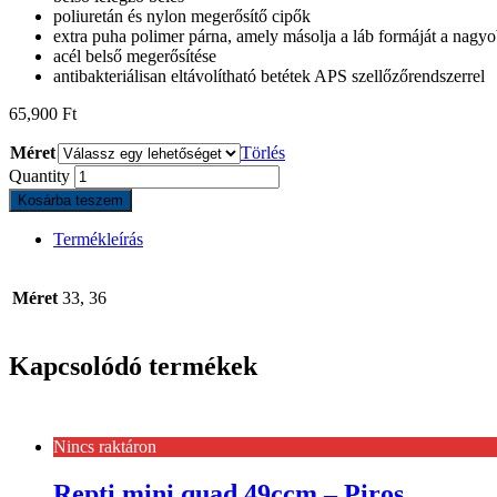
poliuretán és nylon megerősítő cipők
extra puha polimer párna, amely másolja a láb formáját a nag
acél belső megerősítése
antibakteriálisan eltávolítható betétek APS szellőzőrendszerrel
65,900
Ft
Méret
Törlés
Quantity
Kosárba teszem
Termékleírás
Méret
33, 36
Kapcsolódó termékek
Nincs raktáron
Repti mini quad 49ccm – Piros