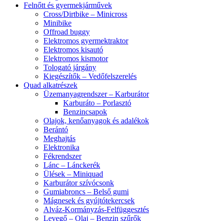
Felnőtt és gyermekjárművek
Cross/Dirtbike – Minicross
Minibike
Offroad buggy
Elektromos gyermektraktor
Elektromos kisautó
Elektromos kismotor
Tologató járgány
Kiegészítők – Vedőfelszerelés
Quad alkatrészek
Üzemanyagrendszer – Karburátor
Karburáto – Porlasztó
Benzincsapok
Olajok, kenőanyagok és adalékok
Berántó
Meghajtás
Elektronika
Fékrendszer
Lánc – Lánckerék
Ülések – Miniquad
Karburátor szívócsonk
Gumiabroncs – Belső gumi
Mágnesek és gyújtótekercsek
Alváz-Kormányzás-Felfüggesztés
Levegő – Olaj – Benzin szűrők