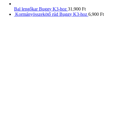
Bal lengőkar Buggy K3-hoz
31,900
Ft
Kormányösszekötő rúd Buggy K3-hoz
6,900
Ft