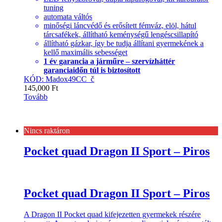
tuning
automata váltós
minőségi láncvédő és erősített fémváz, elöl, hátul
tárcsafékek, állítható keménységű lengéscsillapító
állítható gázkar, így be tudja állítani gyermekének a
kellő maximális sebességet
1 év garancia a járműre – szervízháttér
garanciaidőn túl is biztosított
KÓD: Madox49CC_č
145,000
Ft
Tovább
Nincs raktáron
Pocket quad Dragon II Sport – Piros
Pocket quad Dragon II Sport – Piros
A Dragon II Pocket quad kifejezetten gyermekek részére