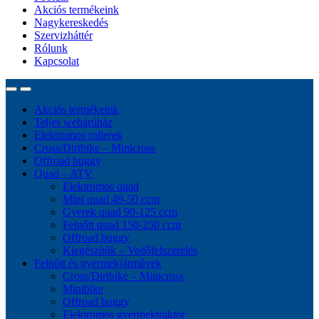
Akciós termékeink
Nagykereskedés
Szervizháttér
Rólunk
Kapcsolat
Akciós termékeink
Teljes webárúház
Elektromos rollerek
Cross/Dirtbike – Minicross
Offroad buggy
Quad – ATV
Elektromos quad
Mini quad 49-50 ccm
Gyerek quad 90-125 ccm
Felnőtt quad 150-250 ccm
Offroad buggy
Kiegészítők – Vedőfelszerelés
Felnőtt és gyermekjárművek
Cross/Dirtbike – Minicross
Minibike
Offroad buggy
Elektromos gyermektraktor