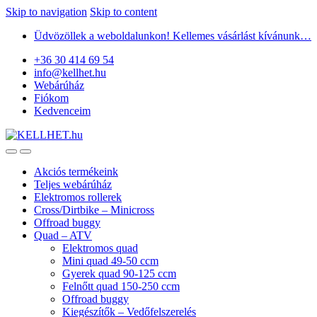
Skip to navigation
Skip to content
Üdvözöllek a weboldalunkon! Kellemes vásárlást kívánunk…
+36 30 414 69 54
info@kellhet.hu
Webárúház
Fiókom
Kedvenceim
Akciós termékeink
Teljes webárúház
Elektromos rollerek
Cross/Dirtbike – Minicross
Offroad buggy
Quad – ATV
Elektromos quad
Mini quad 49-50 ccm
Gyerek quad 90-125 ccm
Felnőtt quad 150-250 ccm
Offroad buggy
Kiegészítők – Vedőfelszerelés