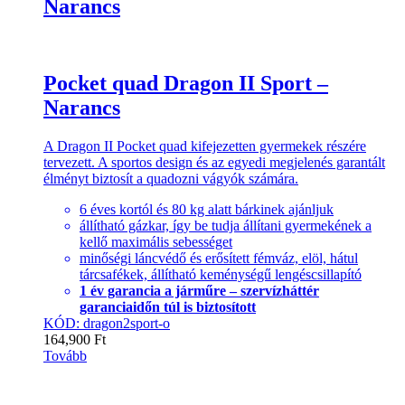
Narancs
Pocket quad Dragon II Sport –
Narancs
A Dragon II Pocket quad kifejezetten gyermekek részére
tervezett. A sportos design és az egyedi megjelenés garantált
élményt biztosít a quadozni vágyók számára.
6 éves kortól és 80 kg alatt bárkinek ajánljuk
állítható gázkar, így be tudja állítani gyermekének a
kellő maximális sebességet
minőségi láncvédő és erősített fémváz, elöl, hátul
tárcsafékek, állítható keménységű lengéscsillapító
1 év garancia a járműre – szervízháttér
garanciaidőn túl is biztosított
KÓD: dragon2sport-o
164,900
Ft
Tovább