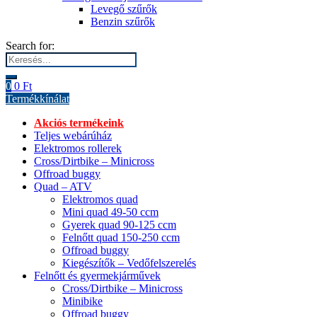
Levegő szűrők
Benzin szűrők
Search for:
0
0
Ft
Termékkínálat
Akciós termékeink
Teljes webárúház
Elektromos rollerek
Cross/Dirtbike – Minicross
Offroad buggy
Quad – ATV
Elektromos quad
Mini quad 49-50 ccm
Gyerek quad 90-125 ccm
Felnőtt quad 150-250 ccm
Offroad buggy
Kiegészítők – Vedőfelszerelés
Felnőtt és gyermekjárművek
Cross/Dirtbike – Minicross
Minibike
Offroad buggy