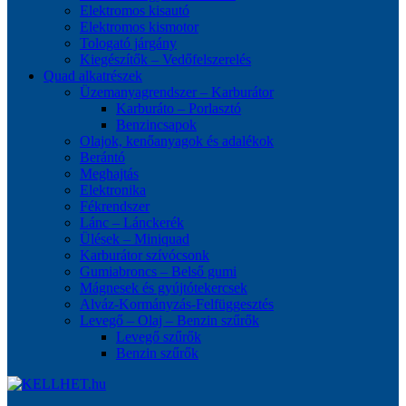
Elektromos kisautó
Elektromos kismotor
Tologató járgány
Kiegészítők – Vedőfelszerelés
Quad alkatrészek
Üzemanyagrendszer – Karburátor
Karburáto – Porlasztó
Benzincsapok
Olajok, kenőanyagok és adalékok
Berántó
Meghajtás
Elektronika
Fékrendszer
Lánc – Lánckerék
Ülések – Miniquad
Karburátor szívócsonk
Gumiabroncs – Belső gumi
Mágnesek és gyújtótekercsek
Alváz-Kormányzás-Felfüggesztés
Levegő – Olaj – Benzin szűrők
Levegő szűrők
Benzin szűrők