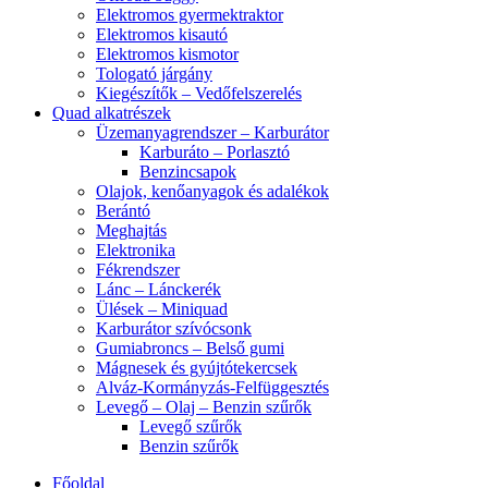
Elektromos gyermektraktor
Elektromos kisautó
Elektromos kismotor
Tologató járgány
Kiegészítők – Vedőfelszerelés
Quad alkatrészek
Üzemanyagrendszer – Karburátor
Karburáto – Porlasztó
Benzincsapok
Olajok, kenőanyagok és adalékok
Berántó
Meghajtás
Elektronika
Fékrendszer
Lánc – Lánckerék
Ülések – Miniquad
Karburátor szívócsonk
Gumiabroncs – Belső gumi
Mágnesek és gyújtótekercsek
Alváz-Kormányzás-Felfüggesztés
Levegő – Olaj – Benzin szűrők
Levegő szűrők
Benzin szűrők
Főoldal