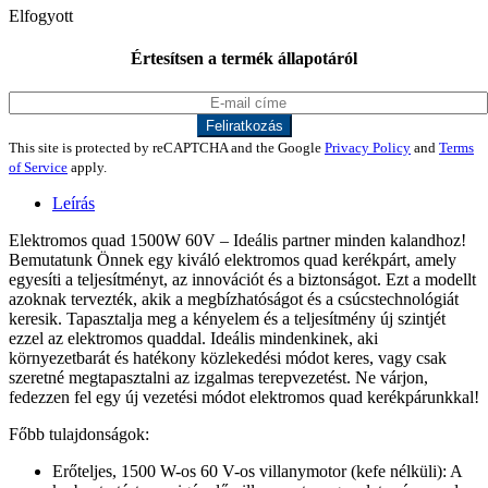
Elfogyott
Értesítsen a termék állapotáról
This site is protected by reCAPTCHA and the Google
Privacy Policy
and
Terms
of Service
apply.
Leírás
Elektromos quad 1500W 60V – Ideális partner minden kalandhoz!
Bemutatunk Önnek egy kiváló elektromos quad kerékpárt, amely
egyesíti a teljesítményt, az innovációt és a biztonságot. Ezt a modellt
azoknak tervezték, akik a megbízhatóságot és a csúcstechnológiát
keresik. Tapasztalja meg a kényelem és a teljesítmény új szintjét
ezzel az elektromos quaddal. Ideális mindenkinek, aki
környezetbarát és hatékony közlekedési módot keres, vagy csak
szeretné megtapasztalni az izgalmas terepvezetést. Ne várjon,
fedezzen fel egy új vezetési módot elektromos quad kerékpárunkkal!
Főbb tulajdonságok:
Erőteljes, 1500 W-os 60 V-os villanymotor (kefe nélküli): A