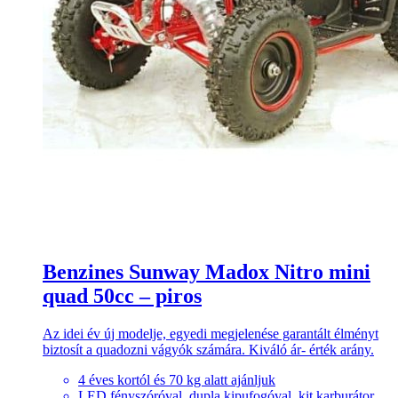
Benzines Sunway Madox Nitro mini
quad 50cc – piros
Az idei év új modelje, egyedi megjelenése garantált élményt
biztosít a quadozni vágyók számára. Kiváló ár- érték arány.
4 éves kortól és 70 kg alatt ajánljuk
LED fényszóróval, dupla kipufogóval, kit karburátor