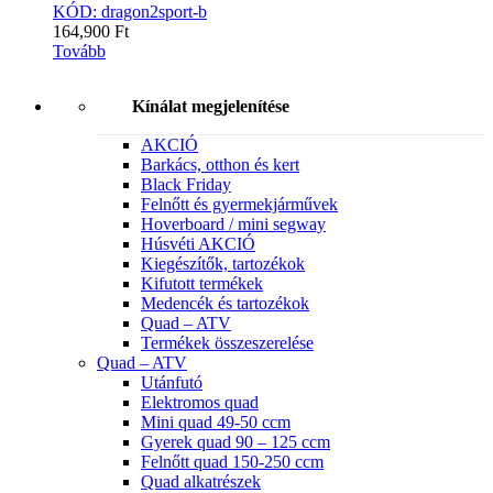
KÓD: dragon2sport-b
164,900
Ft
Tovább
Kínálat megjelenítése
AKCIÓ
Barkács, otthon és kert
Black Friday
Felnőtt és gyermekjárművek
Hoverboard / mini segway
Húsvéti AKCIÓ
Kiegészítők, tartozékok
Kifutott termékek
Medencék és tartozékok
Quad – ATV
Termékek összeszerelése
Quad – ATV
Utánfutó
Elektromos quad
Mini quad 49-50 ccm
Gyerek quad 90 – 125 ccm
Felnőtt quad 150-250 ccm
Quad alkatrészek