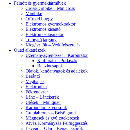
Felnőtt és gyermekjárművek
Cross/Dirtbike – Minicross
Minibike
Offroad buggy
Elektromos gyermektraktor
Elektromos kisautó
Elektromos kismotor
Tologató járgány
Kiegészítők – Vedőfelszerelés
Quad alkatrészek
Üzemanyagrendszer – Karburátor
Karburáto – Porlasztó
Benzincsapok
Olajok, kenőanyagok és adalékok
Berántó
Meghajtás
Elektronika
Fékrendszer
Lánc – Lánckerék
Ülések – Miniquad
Karburátor szívócsonk
Gumiabroncs – Belső gumi
Mágnesek és gyújtótekercsek
Alváz-Kormányzás-Felfüggesztés
Levegő – Olaj – Benzin szűrők