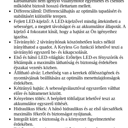
karbantartást nem igénylő villanymotor egyenletes és csendes
működést biztosít hosszú élettartam mellett.
Differenciálmű: Differenciálhajtás az optimális tapadásért és
stabilitásért különféle terepen.
Fejlett LED-kijelző: A LED-kijelzővel mindig áttekintheti a
sebességet, a megtett távolságot és az akkumulátor állapotát. A
kijelző 4 fokozatot kínál, hogy a hajtást az Ön igényeihez
igazítsa.
Távirányító: 2 távirányítónak köszönhetően kulcs nélkül
irányíthatod a quadot. A Keyless Go funkció lehetővé teszi a
távirányító egyszerű be- és kikapcsolását.
Első és hátsó LED-világítás: Erőteljes LED-es fényszórók és
féklámpák a maximális láthatóság és biztonság érdekében
éjszakai vezetés közben.
Állítható alváz: Lehetőség van a kerekek dőlésszögének és
nyomtávjának beállítására az optimális menettulajdonságok
érdekében.
Kétirányú hajtás: A sebességválasztóval egyszerűen válthat
előre és hátramenet között.
Kényelmes töltés: A beépített töltőaljzat lehetővé teszi az
akkumulátor egyszerű töltését.
Hidraulikus fékek: A hátsó hidraulikus és az első tárcsafékek
maximális fékerőt és biztonságot nyújtanak.
Integrált kürt: a biztonság és a környezet figyelmeztetése
érdekében.