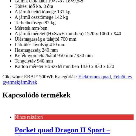
Gumik elöl/hátul 19×7-8 / 18×9,5-8
Töltési idő kb. 8 óra
A jármű nettó tömege 131 kg
A jármű össztömege 142 kg
Terhelhetősége 82 kg
Méretek mm-ben
A jármű méretei (HxSzxH mm-ben) 1520 x 1060 x 940
Ülésmagasság a talajtól 700 mm
Láb-ülés távolság 410 mm
Hasmagasság 240 mm
Keréknyom elöl/hátul 950 mm / 930 mm
Tengelytáv 940 mm
Karton méretei HxSzxM mm-ben 1430 x 830 x 620
Cikkszám:
ERAP1500Wb
Kategóriák:
Elektromos quad
,
Felnőtt és
gyermekjárművek
Kapcsolódó termékek
Nincs raktáron
Pocket quad Dragon II Sport –