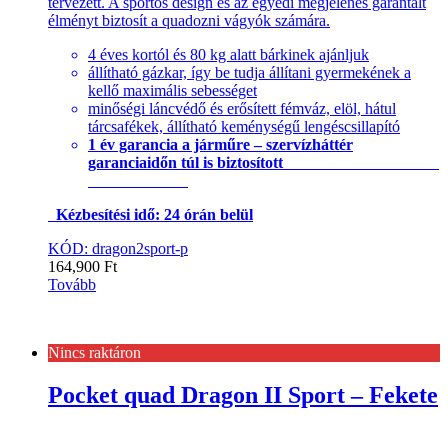
tervezett. A sportos design és az egyedi megjelenés garantált
élményt biztosít a quadozni vágyók számára.
4 éves kortól és 80 kg alatt bárkinek ajánljuk
állítható gázkar, így be tudja állítani gyermekének a
kellő maximális sebességet
minőségi láncvédő és erősített fémváz, elöl, hátul
tárcsafékek, állítható keménységű lengéscsillapító
1 év garancia a járműre – szervízháttér
garanciaidőn túl is biztosított
Kézbesítési idő: 24 órán belül
KÓD: dragon2sport-p
164,900
Ft
Tovább
Nincs raktáron
Pocket quad Dragon II Sport – Fekete