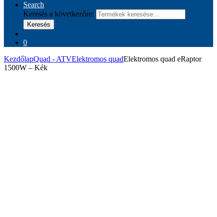
Search
Keresés a következőre:
Keresés
0
Kezdőlap
Quad - ATV
Elektromos quad
Elektromos quad eRaptor
1500W – Kék