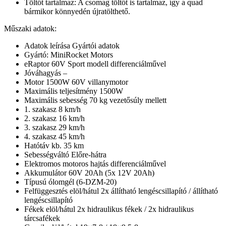
Töltőt tartalmaz: A csomag töltőt is tartalmaz, így a quad
bármikor könnyedén újratölthető.
Műszaki adatok:
Adatok leírása Gyártói adatok
Gyártó: MiniRocket Motors
eRaptor 60V Sport modell differenciálművel
Jóváhagyás –
Motor 1500W 60V villanymotor
Maximális teljesítmény 1500W
Maximális sebesség 70 kg vezetősúly mellett
1. szakasz 8 km/h
2. szakasz 16 km/h
3. szakasz 29 km/h
4. szakasz 45 km/h
Hatótáv kb. 35 km
Sebességváltó Előre-hátra
Elektromos motoros hajtás differenciálművel
Akkumulátor 60V 20Ah (5x 12V 20Ah)
Típusú ólomgél (6-DZM-20)
Felfüggesztés elöl/hátul 2x állítható lengéscsillapító / állítható
lengéscsillapító
Fékek elöl/hátul 2x hidraulikus fékek / 2x hidraulikus
tárcsafékek