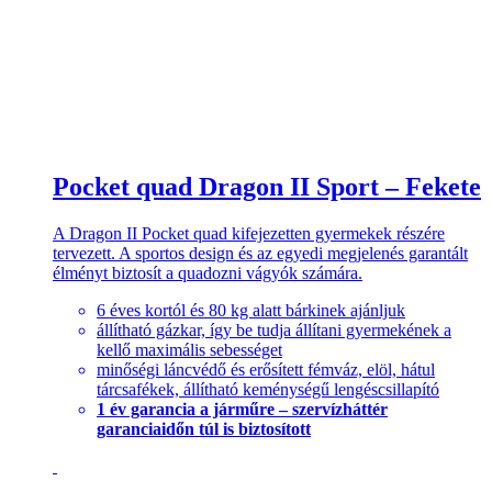
Pocket quad Dragon II Sport – Fekete
A Dragon II Pocket quad kifejezetten gyermekek részére
tervezett. A sportos design és az egyedi megjelenés garantált
élményt biztosít a quadozni vágyók számára.
6 éves kortól és 80 kg alatt bárkinek ajánljuk
állítható gázkar, így be tudja állítani gyermekének a
kellő maximális sebességet
minőségi láncvédő és erősített fémváz, elöl, hátul
tárcsafékek, állítható keménységű lengéscsillapító
1 év garancia a járműre – szervízháttér
garanciaidőn túl is biztosított