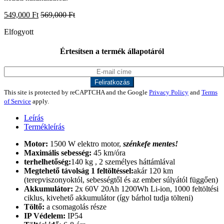
549,000
Ft
569,000
Ft
Elfogyott
Értesítsen a termék állapotáról
This site is protected by reCAPTCHA and the Google
Privacy Policy
and
Terms
of Service
apply.
Leírás
Termékleírás
Motor:
1500 W elektro motor,
szénkefe mentes!
Maximális sebesség:
45 km/óra
terhelhetőség:
140 kg , 2 személyes háttámlával
Megtehető távolság 1 feltöltéssel:
akár 120 km
(terepviszonyoktól, sebességtől és az ember súlyától függően)
Akkumulátor:
2x 60V 20Ah 1200Wh Li-ion, 1000 feltöltési
ciklus, kivehető akkumulátor (így bárhol tudja tölteni)
Töltő:
a csomagolás része
IP Védelem:
IP54