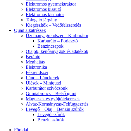
Elektromos gyermektraktor
Elektromos kisautó
Elektromos kismotor
Tologató járgány
Kiegészítők – Vedőfelszerelés
Quad alkatrészek
Üzemanyagrendszer – Karburátor
Karburáto – Porlasztó
Benzincsapok
Olajok, kenőanyagok és adalékok
Berántó
Meghajtás
Elektronika
Fékrendszer
Lánc – Lánckerék
Ülések – Miniquad
Karburátor szívócsonk
Gumiabroncs – Belső gumi
Mágnesek és gyújtótekercsek
Alváz-Kormányzás-Felfüggesztés
Levegő – Olaj – Benzin szűrők
Levegő szűrők
Benzin szűrők
Főoldal