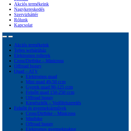
Akciós termékeink
Nagykereskedés
Szervizháttér
Rólunk
Kapcsolat
Akciós termékeink
Teljes webárúház
Elektromos rollerek
Cross/Dirtbike – Minicross
Offroad buggy
Quad – ATV
Elektromos quad
Mini quad 49-50 ccm
Gyerek quad 90-125 ccm
Felnőtt quad 150-250 ccm
Offroad buggy
Kiegészítők – Vedőfelszerelés
Felnőtt és gyermekjárművek
Cross/Dirtbike – Minicross
Minibike
Offroad buggy
Elektromos gyermektraktor