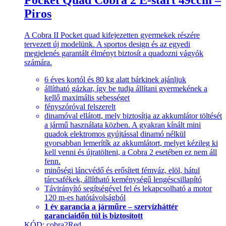
Pocket Quad Cobra 2 E-start 49ccm –
Piros
A Cobra II Pocket quad kifejezetten gyermekek részére
tervezett új modelünk. A sportos design és az egyedi
megjelenés garantált élményt biztosít a quadozni vágyók
számára.
6 éves kortól és 80 kg alatt bárkinek ajánljuk
állítható gázkar, így be tudja állítani gyermekének a
kellő maximális sebességet
fényszóróval felszerelt
dinamóval ellátott, mely biztosítja az akkumlátor töltését
a jármű használata közben. A gyakran kínált mini
quadok elektromos gyújtással dinamó nélkül
gyorsabban lemerítík az akkumlátort, melyet kézileg ki
kell venni és újratölteni, a Cobra 2 esetében ez nem áll
fenn.
minőségi láncvédő és erősített fémváz, elöl, hátul
tárcsafékek, állítható keménységű lengéscsillapító
Távirányító segítségével fel és lekapcsolható a motor
120 m-es hatótávolságból
1 év garancia a járműre – szervízháttér
garanciaidőn túl is biztosított
KÓD: cobra2Red