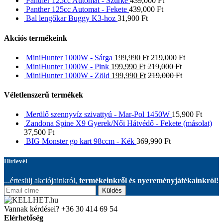
Panther 125cc Automat - Szürke
439,000
Ft
Panther 125cc Automat - Fekete
439,000
Ft
Bal lengőkar Buggy K3-hoz
31,900
Ft
Akciós termékeink
MiniHunter 1000W - Sárga
199,990
Ft
219,000
Ft
MiniHunter 1000W - Pink
199,990
Ft
219,000
Ft
MiniHunter 1000W - Zöld
199,990
Ft
219,000
Ft
Véletlenszerű termékek
Merülő szennyvíz szivattyú - Mar-Pol 1450W
15,900
Ft
Zandona Spine X9 Gyerek/Női Hátvédő - Fekete (másolat)
37,500
Ft
BIG Monster go kart 98ccm - Kék
369,990
Ft
Hírlevél
...értesülj akciójainkról,
termékeinkről és nyereményjátékainkról!
Küldés
Vannak kérdései?
+36 30 414 69 54
Elérhetőség