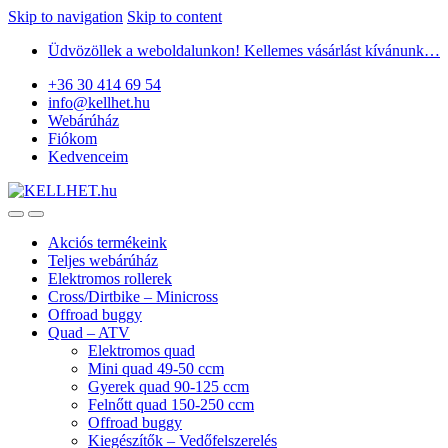
Skip to navigation
Skip to content
Üdvözöllek a weboldalunkon! Kellemes vásárlást kívánunk…
+36 30 414 69 54
info@kellhet.hu
Webárúház
Fiókom
Kedvenceim
Akciós termékeink
Teljes webárúház
Elektromos rollerek
Cross/Dirtbike – Minicross
Offroad buggy
Quad – ATV
Elektromos quad
Mini quad 49-50 ccm
Gyerek quad 90-125 ccm
Felnőtt quad 150-250 ccm
Offroad buggy
Kiegészítők – Vedőfelszerelés