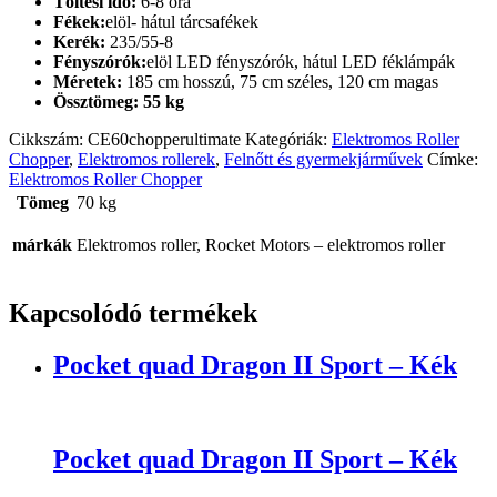
Töltési idő:
6-8 óra
Fékek:
elöl- hátul tárcsafékek
Kerék:
235/55-8
Fényszórók:
elöl LED fényszórók, hátul LED féklámpák
Méretek:
185 cm hosszú, 75 cm széles, 120 cm magas
Össztömeg: 55 kg
Cikkszám:
CE60chopperultimate
Kategóriák:
Elektromos Roller
Chopper
,
Elektromos rollerek
,
Felnőtt és gyermekjárművek
Címke:
Elektromos Roller Chopper
Tömeg
70 kg
márkák
Elektromos roller, Rocket Motors – elektromos roller
Kapcsolódó termékek
Pocket quad Dragon II Sport – Kék
Pocket quad Dragon II Sport – Kék