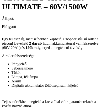
ULTIMATE – 60V/1500W
Állapot:
Elfogyott
Egy teljesen új, matt színekben kapható, Chopper stílusú roller a
piacon! Levehető
2 darab
lítium akkumulátorral van felszerelve
(60V 20Ah) és
120km
-ig terjed a megtehető távolság.
A roller felszereltsége:
Irányjelző
Sebességmérő
Tükör
Lámpa, féklámpa
Alarm
Digitális akkumulátor töltöttségi szint kijelző
Teljes mértékben megfelel a kresz által előírt paramétereknek a
közűti használathoz.