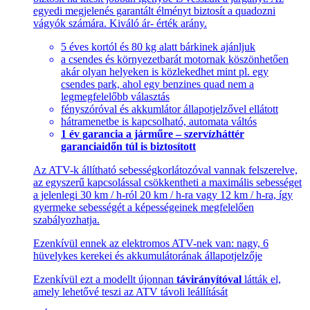
egyedi megjelenés garantált élményt biztosít a quadozni
vágyók számára. Kiváló ár- érték arány.
5 éves kortól és 80 kg alatt bárkinek ajánljuk
a csendes és környezetbarát motornak köszönhetően
akár olyan helyeken is közlekedhet mint pl. egy
csendes park, ahol egy benzines quad nem a
legmegfelelőbb választás
fényszóróval és akkumlátor állapotjelzővel ellátott
hátramenetbe is kapcsolható, automata váltós
1 év garancia a járműre – szervízháttér
garanciaidőn túl is biztosított
Az ATV-k állítható sebességkorlátozóval vannak felszerelve,
az egyszerű kapcsolással csökkentheti a maximális sebességet
a jelenlegi 30 km / h-ról 20 km / h-ra vagy 12 km / h-ra, így
gyermeke sebességét a képességeinek megfelelően
szabályozhatja.
Ezenkívül ennek az elektromos ATV-nek van: nagy, 6
hüvelykes kerekei és akkumulátorának állapotjelzője
Ezenkívül ezt a modellt újonnan
távirányítóval
látták el,
amely lehetővé teszi az ATV távoli leállítását