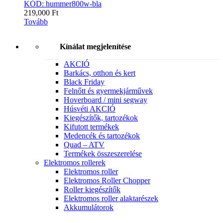
KÓD: hummer800w-bla
219,000
Ft
Tovább
Kínálat megjelenítése
AKCIÓ
Barkács, otthon és kert
Black Friday
Felnőtt és gyermekjárművek
Hoverboard / mini segway
Húsvéti AKCIÓ
Kiegészítők, tartozékok
Kifutott termékek
Medencék és tartozékok
Quad – ATV
Termékek összeszerelése
Elektromos rollerek
Elektromos roller
Elektromos Roller Chopper
Roller kiegészítők
Elektromos roller alaktarészek
Akkumulátorok