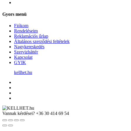
Gyors menü
Fiókom
Rendeléseim
Reklamációs űrlap
Általános szerződési feltételek
Nagykereskedés
Szervizháttér
Kapcsolat
GYIK
kellhet.hu
Vannak kérdései?
+36 30 414 69 54