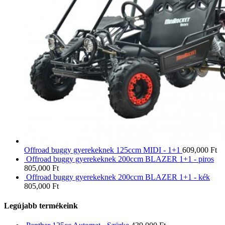
Offroad buggy gyerekeknek 125ccm MIDI - 1+1
609,000
Ft
Offroad buggy gyerekeknek 200ccm BLAZER 1+1 - piros
805,000
Ft
Offroad buggy gyerekeknek 200ccm BLAZER 1+1 - kék
805,000
Ft
Legújabb termékeink