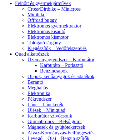
Felnőtt és gyermekjárművek
Cross/Dirtbike – Minicross
Minibike
Offroad buggy
Elektromos gyermektraktor
Elektromos kisautó
Elektromos kismotor
Tologató járgány
Kiegészítők – Vedőfelszerelés
Quad alkatrészek
Üzemanyagrendszer – Karburátor
Karburáto – Porlasztó
Benzincsapok
Olajok, kenőanyagok és adalékok
Berántó
Meghajtás
Elektronika
Fékrendszer
Lánc – Lánckerék
Ülések – Miniquad
Karburátor szívócsonk
Gumiabroncs – Belső gumi
Mágnesek és gyújtótekercsek
Alváz-Kormányzás-Felfüggesztés
Levegő – Olaj – Benzin szűrők