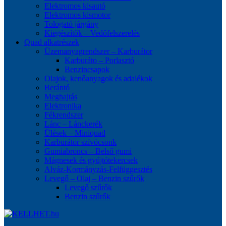
Elektromos kisautó
Elektromos kismotor
Tologató járgány
Kiegészítők – Vedőfelszerelés
Quad alkatrészek
Üzemanyagrendszer – Karburátor
Karburáto – Porlasztó
Benzincsapok
Olajok, kenőanyagok és adalékok
Berántó
Meghajtás
Elektronika
Fékrendszer
Lánc – Lánckerék
Ülések – Miniquad
Karburátor szívócsonk
Gumiabroncs – Belső gumi
Mágnesek és gyújtótekercsek
Alváz-Kormányzás-Felfüggesztés
Levegő – Olaj – Benzin szűrők
Levegő szűrők
Benzin szűrők