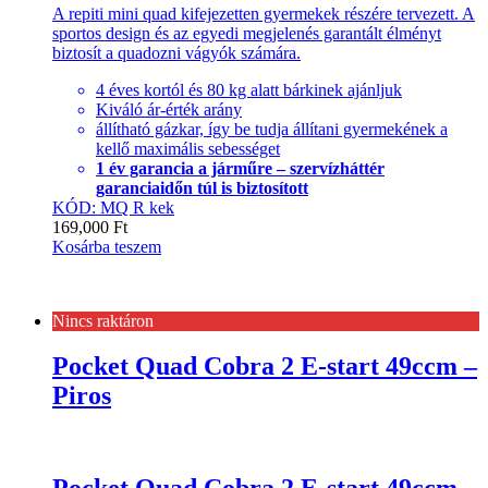
A repiti mini quad kifejezetten gyermekek részére tervezett. A
sportos design és az egyedi megjelenés garantált élményt
biztosít a quadozni vágyók számára.
4 éves kortól és 80 kg alatt bárkinek ajánljuk
Kiváló ár-érték arány
állítható gázkar, így be tudja állítani gyermekének a
kellő maximális sebességet
1 év garancia a járműre – szervízháttér
garanciaidőn túl is biztosított
KÓD: MQ R kek
169,000
Ft
Kosárba teszem
Nincs raktáron
Pocket Quad Cobra 2 E-start 49ccm –
Piros