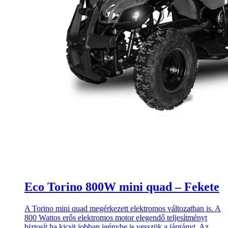
Eco Torino 800W mini quad – Fekete
A Torino mini quad megérkezett elektromos változatban is. A
800 Wattos erős elektromos motor elegendő teljesítményt
biztosít ha kicsit jobban igénybe is vesszük a járgányt. Az