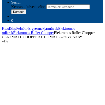
Search
Keresés a következőre:
Keresés
0
Kezdőlap
Felnőtt és gyermekjárművek
Elektromos
rollerek
Elektromos Roller Chopper
Elektromos Roller Chopper
CE60 MATT CHOPPER ULTIMATE – 60V/1500W
-
4%