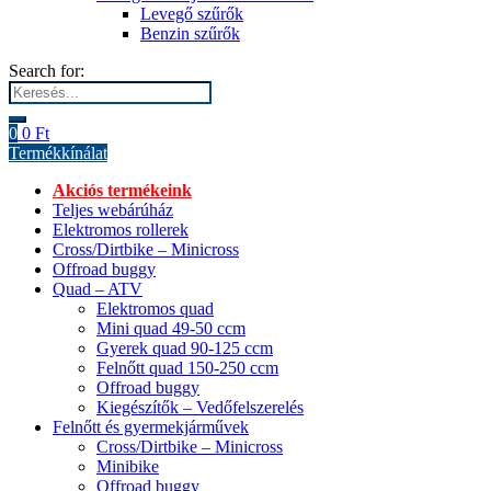
Levegő szűrők
Benzin szűrők
Search for:
0
0
Ft
Termékkínálat
Akciós termékeink
Teljes webárúház
Elektromos rollerek
Cross/Dirtbike – Minicross
Offroad buggy
Quad – ATV
Elektromos quad
Mini quad 49-50 ccm
Gyerek quad 90-125 ccm
Felnőtt quad 150-250 ccm
Offroad buggy
Kiegészítők – Vedőfelszerelés
Felnőtt és gyermekjárművek
Cross/Dirtbike – Minicross
Minibike
Offroad buggy