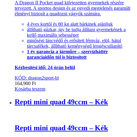
A Dragon II Pocket quad kifejezetten gyermekek részére
tervezett. A sportos design és az egyedi megjelenés garantált
élményt biztosít a quadozni vágyók számára.
4 éves kortól és 80 kg alatt bárkinek ajánljuk
állítható gázkar, így be tudja állítani gyermekének a
kellő maximális sebességet
minőségi láncvédő és erősített fémváz, elöl, hátul
tárcsafékek, állítható keménységű lengéscsillapító
1 év garancia a járműre – szervízháttér
garanciaidőn túl is biztosított
Kézbesítési idő: 24 órán belül
KÓD: dragon2sport-bl
164,900
Ft
Kosárba teszem
Repti mini quad 49ccm – Kék
Repti mini quad 49ccm – Kék