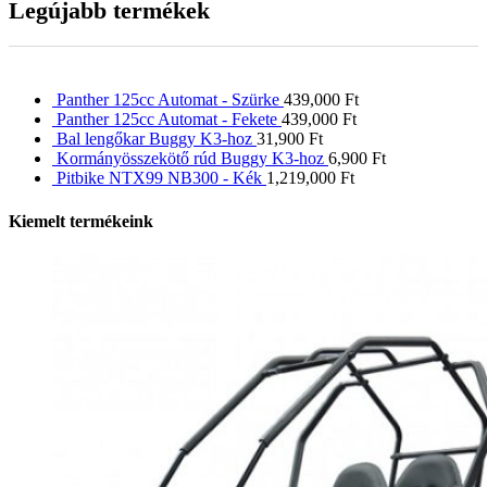
Legújabb termékek
Panther 125cc Automat - Szürke
439,000
Ft
Panther 125cc Automat - Fekete
439,000
Ft
Bal lengőkar Buggy K3-hoz
31,900
Ft
Kormányösszekötő rúd Buggy K3-hoz
6,900
Ft
Pitbike NTX99 NB300 - Kék
1,219,000
Ft
Kiemelt termékeink