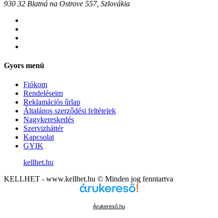
930 32 Blatná na Ostrove 557, Szlovákia
Gyors menü
Fiókom
Rendeléseim
Reklamációs űrlap
Általános szerződési feltételek
Nagykereskedés
Szervizháttér
Kapcsolat
GYIK
kellhet.hu
KELLHET - www.kellhet.hu © Minden jog fenntartva
Árukereső.hu