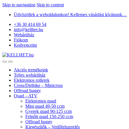
Skip to navigation
Skip to content
Üdvözöllek a weboldalunkon! Kellemes vásárlást kívánunk…
+36 30 414 69 54
info@kellhet.hu
Webárúház
Fiókom
Kedvenceim
Akciós termékeink
Teljes webárúház
Elektromos rollerek
Cross/Dirtbike – Minicross
Offroad buggy
Quad – ATV
Elektromos quad
Mini quad 49-50 ccm
Gyerek quad 90-125 ccm
Felnőtt quad 150-250 ccm
Offroad buggy
Kiegészítők – Vedőfelszerelés