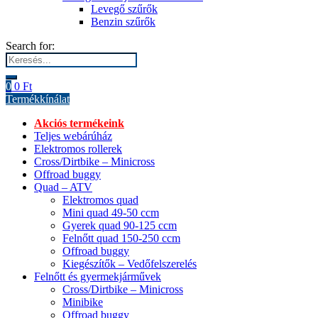
Levegő szűrők
Benzin szűrők
Search for:
0
0
Ft
Termékkínálat
Akciós termékeink
Teljes webárúház
Elektromos rollerek
Cross/Dirtbike – Minicross
Offroad buggy
Quad – ATV
Elektromos quad
Mini quad 49-50 ccm
Gyerek quad 90-125 ccm
Felnőtt quad 150-250 ccm
Offroad buggy
Kiegészítők – Vedőfelszerelés
Felnőtt és gyermekjárművek
Cross/Dirtbike – Minicross
Minibike
Offroad buggy