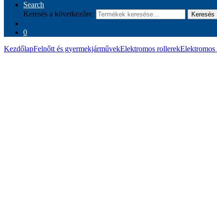
Search
Keresés a következőre:
Keresés
0
Kezdőlap
Felnőtt és gyermekjárművek
Elektromos rollerek
Elektromos