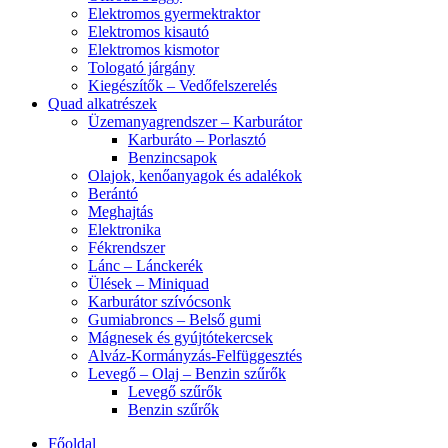
Elektromos gyermektraktor
Elektromos kisautó
Elektromos kismotor
Tologató járgány
Kiegészítők – Vedőfelszerelés
Quad alkatrészek
Üzemanyagrendszer – Karburátor
Karburáto – Porlasztó
Benzincsapok
Olajok, kenőanyagok és adalékok
Berántó
Meghajtás
Elektronika
Fékrendszer
Lánc – Lánckerék
Ülések – Miniquad
Karburátor szívócsonk
Gumiabroncs – Belső gumi
Mágnesek és gyújtótekercsek
Alváz-Kormányzás-Felfüggesztés
Levegő – Olaj – Benzin szűrők
Levegő szűrők
Benzin szűrők
Főoldal