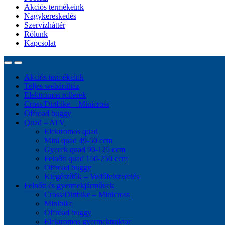
Akciós termékeink
Nagykereskedés
Szervizháttér
Rólunk
Kapcsolat
Akciós termékeink
Teljes webárúház
Elektromos rollerek
Cross/Dirtbike – Minicross
Offroad buggy
Quad – ATV
Elektromos quad
Mini quad 49-50 ccm
Gyerek quad 90-125 ccm
Felnőtt quad 150-250 ccm
Offroad buggy
Kiegészítők – Vedőfelszerelés
Felnőtt és gyermekjárművek
Cross/Dirtbike – Minicross
Minibike
Offroad buggy
Elektromos gyermektraktor