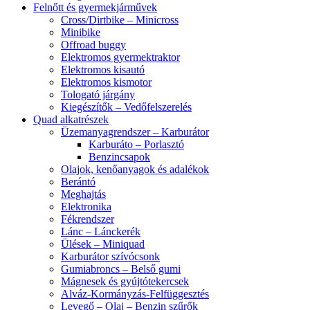
Felnőtt és gyermekjárművek
Cross/Dirtbike – Minicross
Minibike
Offroad buggy
Elektromos gyermektraktor
Elektromos kisautó
Elektromos kismotor
Tologató járgány
Kiegészítők – Vedőfelszerelés
Quad alkatrészek
Üzemanyagrendszer – Karburátor
Karburáto – Porlasztó
Benzincsapok
Olajok, kenőanyagok és adalékok
Berántó
Meghajtás
Elektronika
Fékrendszer
Lánc – Lánckerék
Ülések – Miniquad
Karburátor szívócsonk
Gumiabroncs – Belső gumi
Mágnesek és gyújtótekercsek
Alváz-Kormányzás-Felfüggesztés
Levegő – Olaj – Benzin szűrők