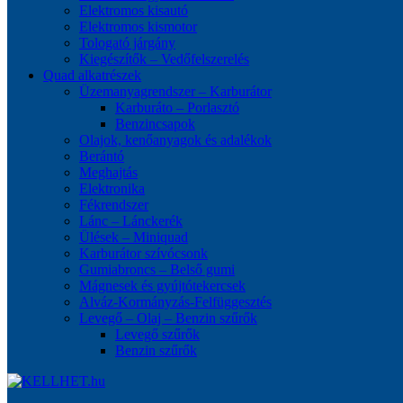
Elektromos kisautó
Elektromos kismotor
Tologató járgány
Kiegészítők – Vedőfelszerelés
Quad alkatrészek
Üzemanyagrendszer – Karburátor
Karburáto – Porlasztó
Benzincsapok
Olajok, kenőanyagok és adalékok
Berántó
Meghajtás
Elektronika
Fékrendszer
Lánc – Lánckerék
Ülések – Miniquad
Karburátor szívócsonk
Gumiabroncs – Belső gumi
Mágnesek és gyújtótekercsek
Alváz-Kormányzás-Felfüggesztés
Levegő – Olaj – Benzin szűrők
Levegő szűrők
Benzin szűrők