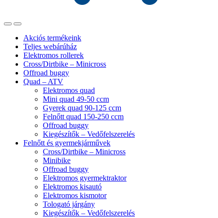
Akciós termékeink
Teljes webárúház
Elektromos rollerek
Cross/Dirtbike – Minicross
Offroad buggy
Quad – ATV
Elektromos quad
Mini quad 49-50 ccm
Gyerek quad 90-125 ccm
Felnőtt quad 150-250 ccm
Offroad buggy
Kiegészítők – Vedőfelszerelés
Felnőtt és gyermekjárművek
Cross/Dirtbike – Minicross
Minibike
Offroad buggy
Elektromos gyermektraktor
Elektromos kisautó
Elektromos kismotor
Tologató járgány
Kiegészítők – Vedőfelszerelés