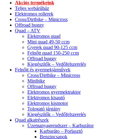
Akciós termékeink
Teljes webárúház
Elektromos rollerek
Cross/Dirtbike – Minicross
Offroad buggy
Quad – ATV
Elektromos quad
Mini quad 49-50 ccm
Gyerek quad 90-125 ccm
Felnőtt quad 150-250 ccm
Offroad buggy
Kiegészítők – Vedőfelszerelés
Felnőtt és gyermekjárművek
Cross/Dirtbike – Minicross
Minibike
Offroad buggy
Elektromos gyermektraktor
Elektromos kisautó
Elektromos kismotor
Tologató járgány
Kiegészítők – Vedőfelszerelés
Quad alkatrészek
Üzemanyagrendszer – Karburátor
Karburáto – Porlasztó
Benzincsapok