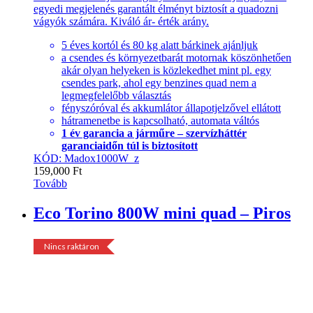
egyedi megjelenés garantált élményt biztosít a quadozni
vágyók számára. Kiváló ár- érték arány.
5 éves kortól és 80 kg alatt bárkinek ajánljuk
a csendes és környezetbarát motornak köszönhetően
akár olyan helyeken is közlekedhet mint pl. egy
csendes park, ahol egy benzines quad nem a
legmegfelelőbb választás
fényszóróval és akkumlátor állapotjelzővel ellátott
hátramenetbe is kapcsolható, automata váltós
1 év garancia a járműre – szervízháttér
garanciaidőn túl is biztosított
KÓD: Madox1000W_z
159,000
Ft
Tovább
Eco Torino 800W mini quad – Piros
Nincs raktáron