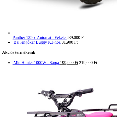
Panther 125cc Automat - Fekete
439,000
Ft
Bal lengőkar Buggy K3-hoz
31,900
Ft
Akciós termékeink
MiniHunter 1000W - Sárga
199,990
Ft
219,000
Ft