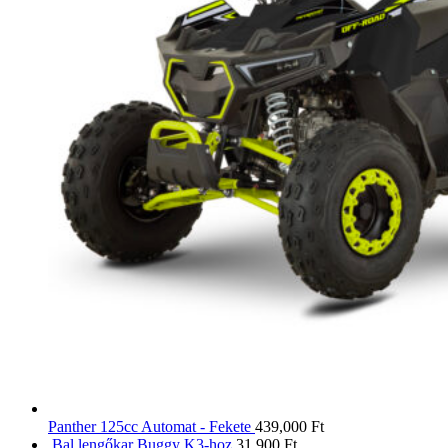
Panther 125cc Automat - Fekete
439,000
Ft
Bal lengőkar Buggy K3-hoz
31,900
Ft