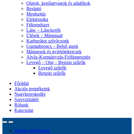
Olajok, kenőanyagok és adalékok
Berántó
Meghajtás
Elektronika
Fékrendszer
Lánc – Lánckerék
Ülések – Miniquad
Karburátor szívócsonk
Gumiabroncs – Belső gumi
Mágnesek és gyújtótekercsek
Alváz-Kormányzás-Felfüggesztés
Levegő – Olaj – Benzin szűrők
Levegő szűrők
Benzin szűrők
Főoldal
Akciós termékeink
Nagykereskedés
Szervizháttér
Rólunk
Kapcsolat
Akciós termékeink