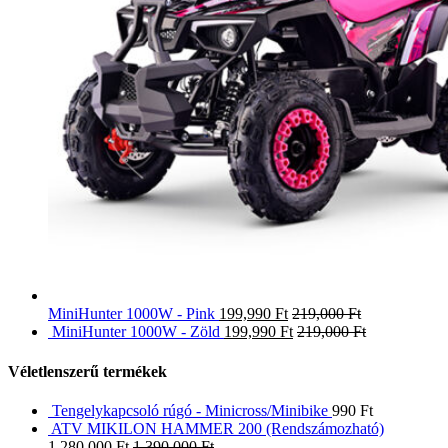
MiniHunter 1000W - Pink
199,990
Ft
219,000
Ft
MiniHunter 1000W - Zöld
199,990
Ft
219,000
Ft
Véletlenszerű termékek
Tengelykapcsoló rúgó - Minicross/Minibike
990
Ft
ATV MIKILON HAMMER 200 (Rendszámozható)
1,280,000
Ft
1,390,000
Ft