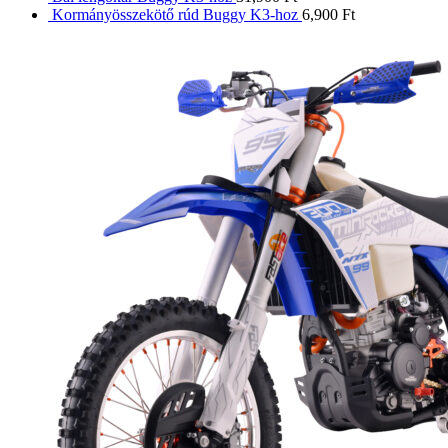
Kormányösszekötő rúd Buggy K3-hoz
6,900
Ft