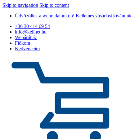
Skip to navigation
Skip to content
Üdvözöllek a weboldalunkon! Kellemes vásárlást kívánunk…
+36 30 414 69 54
info@kellhet.hu
Webárúház
Fiókom
Kedvenceim