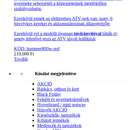
gyermeke sebességét a képességeinek megfelelően
szabályozhatja.
Ezenkívül ennek az elektromos ATV-nek van: nagy, 6
hüvelykes kerekei és akkumulátorának állapotjelzője
Ezenkívül ezt a modellt újonnan
távirányítóval
látták el,
amely lehetővé teszi az ATV távoli leállítását
KÓD: hummer800w-red
219,000
Ft
Tovább
Kínálat megjelenítése
AKCIÓ
Barkács, otthon és kert
Black Friday
Felnőtt és gyermekjárművek
Hoverboard / mini segway
Húsvéti AKCIÓ
Kiegészítők, tartozékok
Kifutott termékek
Medencék és tartozékok