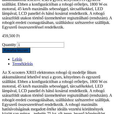
szállítást. Ebben a konfigurációban a robogó erőteljes, 1800 W-os
motorral, 45 km/h maximális sebességgel, tárcsafékekkel, LED
lámpával, LCD panellel és hátsó kosárral rendelkezik. A robogó
szárazföldi utakon történő üzemeltetésre regisztrálható (rendszám). A
robogót eredeti csomagolásában, szállításhoz szétszerelve szállítjuk.
Egyszerű összeszereléssel rendelkezik.
459,500
Ft
Quantity
Kosárba teszem
Leírás
Termékleírás
Az X-scooters XR03 elektromos robogó új modellje lítium
akkumulátorral lehetővé teszi a gyors, kényelmes és egyszerű
szállítást. Ebben a konfigurációban a robogó erőteljes, 1800 W-os
motorral, 45 km/h maximális sebességgel, tárcsafékekkel, LED
lámpával, LCD panellel és hátsó kosárral rendelkezik. A robogó
szárazföldi utakon történő üzemeltetésre regisztrálható (rendszám). A
robogót eredeti csomagolásában, szállításhoz szétszerelve szállítjuk.
Egyszerű összeszereléssel rendelkezik. A robogó maximális
hatótávolságának megadott értéke ideális vezetési körülmények
között van mérve – terhelés 75 kg, sík terep, levegő hőmérséklet