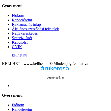
Gyors menü
Fiókom
Rendeléseim
Reklamációs űrlap
Általános szerződési feltételek
Nagykereskedés
Szervizháttér
Kapcsolat
GYIK
kellhet.hu
KELLHET - www.kellhet.hu © Minden jog fenntartva
Árukereső.hu
Gyors menü
Fiókom
Rendeléseim