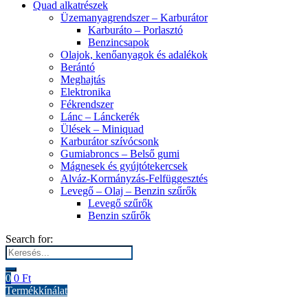
Quad alkatrészek
Üzemanyagrendszer – Karburátor
Karburáto – Porlasztó
Benzincsapok
Olajok, kenőanyagok és adalékok
Berántó
Meghajtás
Elektronika
Fékrendszer
Lánc – Lánckerék
Ülések – Miniquad
Karburátor szívócsonk
Gumiabroncs – Belső gumi
Mágnesek és gyújtótekercsek
Alváz-Kormányzás-Felfüggesztés
Levegő – Olaj – Benzin szűrők
Levegő szűrők
Benzin szűrők
Search for:
0
0
Ft
Termékkínálat