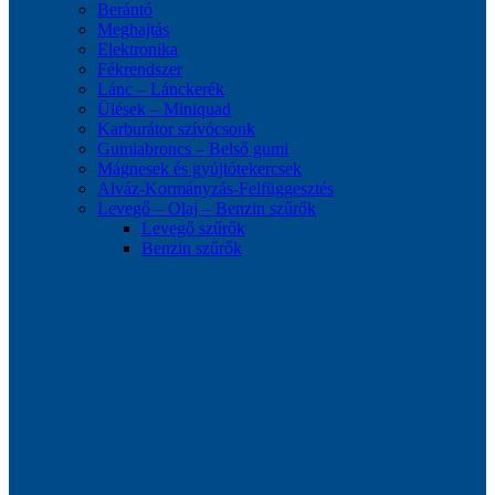
Berántó
Meghajtás
Elektronika
Fékrendszer
Lánc – Lánckerék
Ülések – Miniquad
Karburátor szívócsonk
Gumiabroncs – Belső gumi
Mágnesek és gyújtótekercsek
Alváz-Kormányzás-Felfüggesztés
Levegő – Olaj – Benzin szűrők
Levegő szűrők
Benzin szűrők