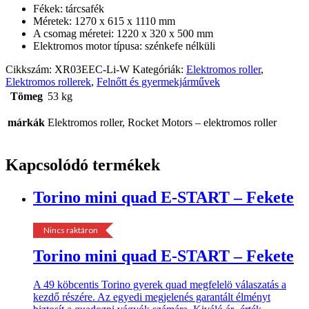
Fékek: tárcsafék
Méretek: 1270 x 615 x 1110 mm
A csomag méretei: 1220 x 320 x 500 mm
Elektromos motor típusa: szénkefe nélküli
Cikkszám:
XR03EEC-Li-W
Kategóriák:
Elektromos roller
,
Elektromos rollerek
,
Felnőtt és gyermekjárművek
Tömeg
53 kg
márkák
Elektromos roller, Rocket Motors – elektromos roller
Kapcsolódó termékek
Torino mini quad E-START – Fekete
Nincs raktáron
Torino mini quad E-START – Fekete
A 49 köbcentis Torino gyerek quad megfelelö válaszatás a
kezdő részére. Az egyedi megjelenés garantált élményt