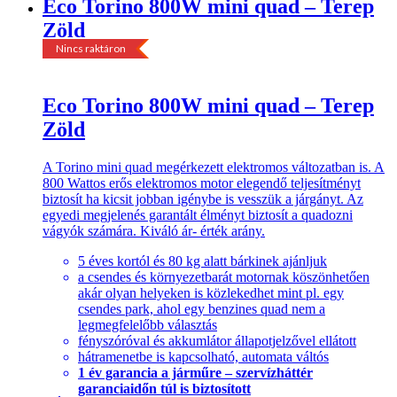
Eco Torino 800W mini quad – Terep
Zöld
UTOLSÓ DARAB
Nincs raktáron
Eco Torino 800W mini quad – Terep
Zöld
A Torino mini quad megérkezett elektromos változatban is. A
800 Wattos erős elektromos motor elegendő teljesítményt
biztosít ha kicsit jobban igénybe is vesszük a járgányt. Az
egyedi megjelenés garantált élményt biztosít a quadozni
vágyók számára. Kiváló ár- érték arány.
5 éves kortól és 80 kg alatt bárkinek ajánljuk
a csendes és környezetbarát motornak köszönhetően
akár olyan helyeken is közlekedhet mint pl. egy
csendes park, ahol egy benzines quad nem a
legmegfelelőbb választás
fényszóróval és akkumlátor állapotjelzővel ellátott
hátramenetbe is kapcsolható, automata váltós
1 év garancia a járműre – szervízháttér
garanciaidőn túl is biztosított