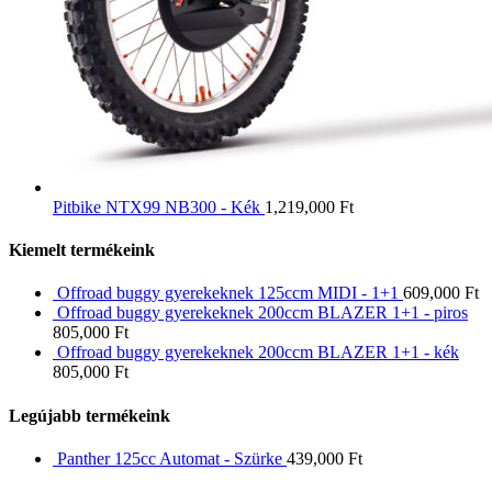
Pitbike NTX99 NB300 - Kék
1,219,000
Ft
Kiemelt termékeink
Offroad buggy gyerekeknek 125ccm MIDI - 1+1
609,000
Ft
Offroad buggy gyerekeknek 200ccm BLAZER 1+1 - piros
805,000
Ft
Offroad buggy gyerekeknek 200ccm BLAZER 1+1 - kék
805,000
Ft
Legújabb termékeink
Panther 125cc Automat - Szürke
439,000
Ft