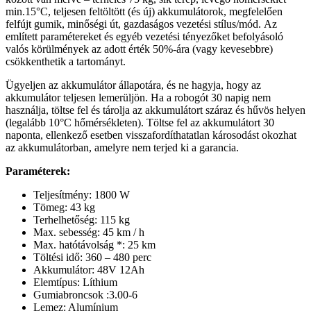
min.15°C, teljesen feltöltött (és új) akkumulátorok, megfelelően
felfújt gumik, minőségi út, gazdaságos vezetési stílus/mód. Az
említett paramétereket és egyéb vezetési tényezőket befolyásoló
valós körülmények az adott érték 50%-ára (vagy kevesebbre)
csökkenthetik a tartományt.
Ügyeljen az akkumulátor állapotára, és ne hagyja, hogy az
akkumulátor teljesen lemerüljön. Ha a robogót 30 napig nem
használja, töltse fel és tárolja az akkumulátort száraz és hűvös helyen
(legalább 10°C hőmérsékleten). Töltse fel az akkumulátort 30
naponta, ellenkező esetben visszafordíthatatlan károsodást okozhat
az akkumulátorban, amelyre nem terjed ki a garancia.
Paraméterek:
Teljesítmény: 1800 W
Tömeg: 43 kg
Terhelhetőség: 115 kg
Max. sebesség: 45 km / h
Max. hatótávolság *: 25 km
Töltési idő: 360 – 480 perc
Akkumulátor: 48V 12Ah
Elemtípus: Líthium
Gumiabroncsok :3.00-6
Lemez: Alumínium