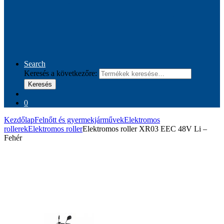
Search
Keresés a következőre:
Keresés
0
Kezdőlap
Felnőtt és gyermekjárművek
Elektromos
rollerek
Elektromos roller
Elektromos roller XR03 EEC 48V Li –
Fehér