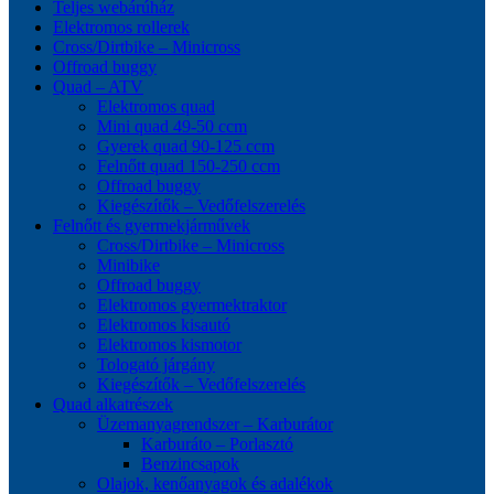
Teljes webárúház
Elektromos rollerek
Cross/Dirtbike – Minicross
Offroad buggy
Quad – ATV
Elektromos quad
Mini quad 49-50 ccm
Gyerek quad 90-125 ccm
Felnőtt quad 150-250 ccm
Offroad buggy
Kiegészítők – Vedőfelszerelés
Felnőtt és gyermekjárművek
Cross/Dirtbike – Minicross
Minibike
Offroad buggy
Elektromos gyermektraktor
Elektromos kisautó
Elektromos kismotor
Tologató járgány
Kiegészítők – Vedőfelszerelés
Quad alkatrészek
Üzemanyagrendszer – Karburátor
Karburáto – Porlasztó
Benzincsapok
Olajok, kenőanyagok és adalékok