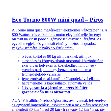
Eco Torino 800W mini quad – Piros
A Torino mini quad megérkezett elektromos változatban is. A
800 Wattos erős elektromos motor elegendő teljesítményt
biztosít ha kicsit jobban igénybe is vesszük a járgányt. Az
egyedi megjelenés garantált élményt biztosít a quadozni
vágyók számára. Kiváló ár- érték arány.
5 éves kortól és 80 kg alatt bárkinek ajánljuk
a csendes és környezetbarát motornak köszönhetően
akár olyan helyeken is közlekedhet mint pl. egy
csendes park, ahol egy benzines quad nem a
legmegfelelőbb választás
fényszóróval és akkumlátor állapotjelzővel ellátott
hátramenetbe is kapcsolható, automata váltós
1 év garancia a járműre – szervízháttér
garanciaidőn túl is biztosított
Az ATV-k állítható sebességkorlátozóval vannak felszerelve,
az egyszerű kapcsolással csökkentheti a maximális sebességet
a jelenlegi 30 km / h-ról 20 km / h-ra vagy 12 km / h-ra, így