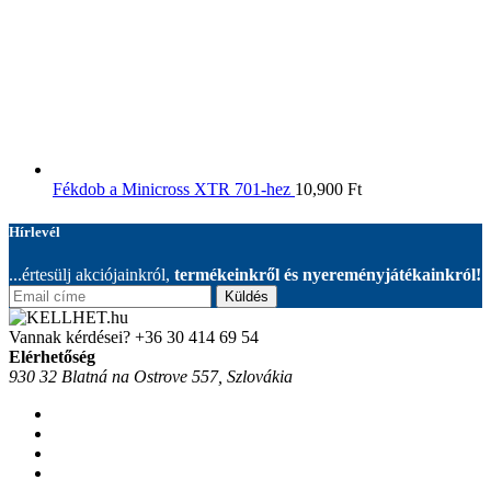
Fékdob a Minicross XTR 701-hez
10,900
Ft
Hírlevél
...értesülj akciójainkról,
termékeinkről és nyereményjátékainkról!
Küldés
Vannak kérdései?
+36 30 414 69 54
Elérhetőség
930 32 Blatná na Ostrove 557, Szlovákia