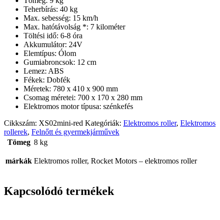
Tömeg: 9 kg
Teherbírás: 40 kg
Max. sebesség: 15 km/h
Max. hatótávolság *: 7 kilométer
Töltési idő: 6-8 óra
Akkumulátor: 24V
Elemtípus: Ólom
Gumiabroncsok: 12 cm
Lemez: ABS
Fékek: Dobfék
Méretek: 780 x 410 x 900 mm
Csomag méretei: 700 x 170 x 280 mm
Elektromos motor típusa: szénkefés
Cikkszám:
XS02mini-red
Kategóriák:
Elektromos roller
,
Elektromos
rollerek
,
Felnőtt és gyermekjárművek
Tömeg
8 kg
márkák
Elektromos roller, Rocket Motors – elektromos roller
Kapcsolódó termékek