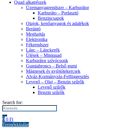
Quad alkatrészek
Üzemanyagrendszer – Karburátor
Karburáto – Porlasztó
Benzincsapok
Olajok, kenőanyagok és adalékok
Berántó
Meghajtás
Elektronika
Fékrendszer
Lánc – Lánckerék
Ülések – Miniquad
Karburátor szívócsonk
Gumiabroncs – Belső gumi
Mágnesek és gyújtótekercsek
Alváz-Kormányzás-Felfüggesztés
Levegő – Olaj – Benzin szűrők
Levegő szűrők
Benzin szűrők
Search for:
0
0
Ft
Termékkínálat