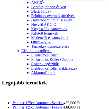
AKCIÓ
Barkács, otthon és kert
Black Friday
Felnőtt és gyermekjárművek
Hoverboard / mini segway
Húsvéti AKCIÓ
Kiegészítők, tartozékok
Kifutott termékek
Medencék és tartozékok
Quad – ATV
Termékek összeszerelése
Elektromos rollerek
Elektromos roller
Elektromos Roller Chopper
Roller kiegészítők
Elektromos roller alaktarészek
Akkumulátorok
Legújabb termékek
Panther 125cc Automat - Szürke
439,000
Ft
Panther 125cc Automat - Fekete
439,000
Ft