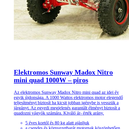
Elektromos Sunway Madox Nitro
mini quad 1000W – piros
Az elektromos Sunway Madox Nitro mini quad az idei év
egyik újdonsága. A 1000 Wattos elektromos motor elegendő
teljesítményt biztosít ha kicsit jobban igénybe is vesszük a
járgányt. Az egyedi megjelenés garantált élményt biztosít a
quadozni vágyók számára. Kiváló ár- érték arány.
5 éves kortól és 80 kg alatt ajánljuk
a csendes és környezetbarát motornak köszönhetően