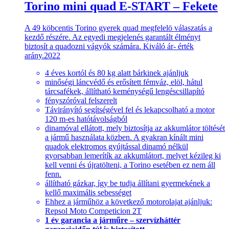
Torino mini quad E-START – Fekete
A 49 köbcentis Torino gyerek quad megfelelö válaszatás a
kezdő részére. Az egyedi megjelenés garantált élményt
biztosít a quadozni vágyók számára. Kiváló ár- érték
arány.2022
4 éves kortól és 80 kg alatt bárkinek ajánljuk
minőségi láncvédő és erősített fémváz, elöl, hátul
tárcsafékek, állítható keménységű lengéscsillapító
fényszóróval felszerelt
Távirányító segítségével fel és lekapcsolható a motor
120 m-es hatótávolságból
dinamóval ellátott, mely biztosítja az akkumlátor töltését
a jármű használata közben. A gyakran kínált mini
quadok elektromos gyújtással dinamó nélkül
gyorsabban lemerítík az akkumlátort, melyet kézileg ki
kell venni és újratölteni, a Torino esetében ez nem áll
fenn.
állítható gázkar, így be tudja állítani gyermekének a
kellő maximális sebességet
Ehhez a járműhöz a következő motorolajat ajánljuk:
Repsol Moto Competicion 2T
1 év garancia a járműre – szervízháttér