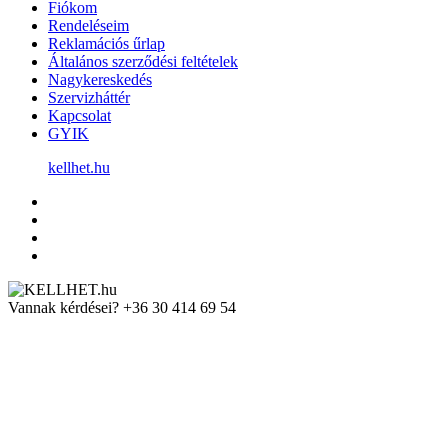
Fiókom
Rendeléseim
Reklamációs űrlap
Általános szerződési feltételek
Nagykereskedés
Szervizháttér
Kapcsolat
GYIK
kellhet.hu
Vannak kérdései?
+36 30 414 69 54