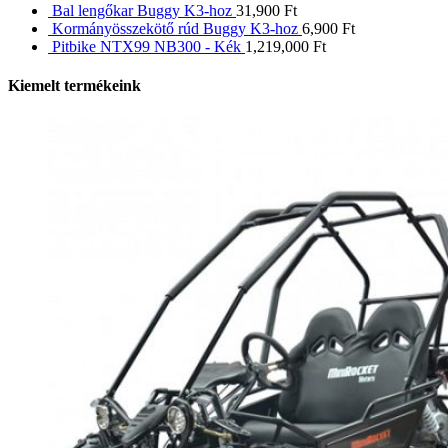
Bal lengőkar Buggy K3-hoz
31,900
Ft
Kormányösszekötő rúd Buggy K3-hoz
6,900
Ft
Pitbike NTX99 NB300 - Kék
1,219,000
Ft
Kiemelt termékeink