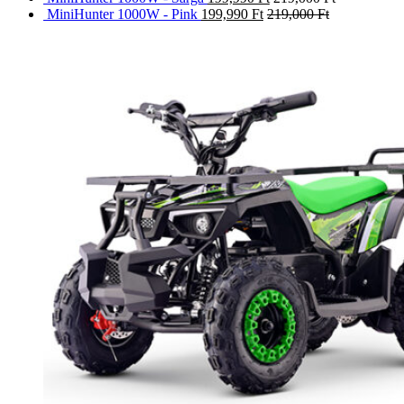
MiniHunter 1000W - Pink
199,990
Ft
219,000
Ft