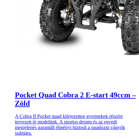
Pocket Quad Cobra 2 E-start 49ccm –
Zöld
A Cobra II Pocket quad kifejezetten gyermekek részére
tervezett új modelünk. A sportos design és az egyedi
megjelenés garantált élményt biztosít a quadozni vágyók
számára.