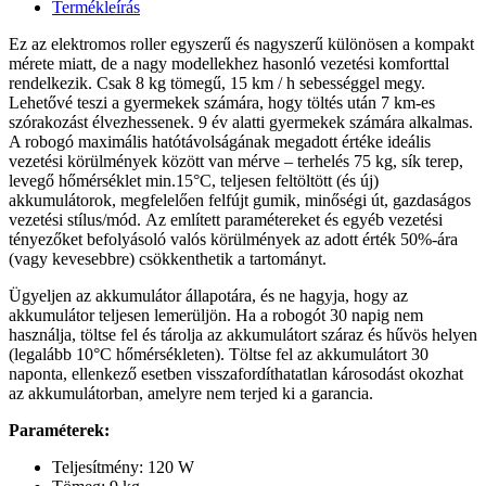
Termékleírás
Ez az elektromos roller egyszerű és nagyszerű különösen a kompakt
mérete miatt, de a nagy modellekhez hasonló vezetési komforttal
rendelkezik. Csak 8 kg tömegű, 15 km / h sebességgel megy.
Lehetővé teszi a gyermekek számára, hogy töltés után 7 km-es
szórakozást élvezhessenek. 9 év alatti gyermekek számára alkalmas.
A robogó maximális hatótávolságának megadott értéke ideális
vezetési körülmények között van mérve – terhelés 75 kg, sík terep,
levegő hőmérséklet min.15°C, teljesen feltöltött (és új)
akkumulátorok, megfelelően felfújt gumik, minőségi út, gazdaságos
vezetési stílus/mód. Az említett paramétereket és egyéb vezetési
tényezőket befolyásoló valós körülmények az adott érték 50%-ára
(vagy kevesebbre) csökkenthetik a tartományt.
Ügyeljen az akkumulátor állapotára, és ne hagyja, hogy az
akkumulátor teljesen lemerüljön. Ha a robogót 30 napig nem
használja, töltse fel és tárolja az akkumulátort száraz és hűvös helyen
(legalább 10°C hőmérsékleten). Töltse fel az akkumulátort 30
naponta, ellenkező esetben visszafordíthatatlan károsodást okozhat
az akkumulátorban, amelyre nem terjed ki a garancia.
Paraméterek:
Teljesítmény: 120 W