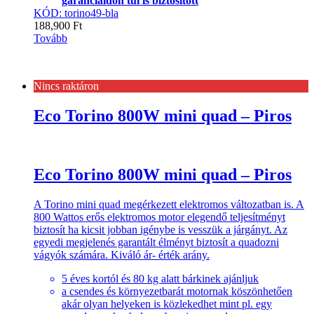
garanciaidőn túl is biztosított
KÓD: torino49-bla
188,900
Ft
Tovább
Nincs raktáron
Eco Torino 800W mini quad – Piros
Eco Torino 800W mini quad – Piros
A Torino mini quad megérkezett elektromos változatban is. A
800 Wattos erős elektromos motor elegendő teljesítményt
biztosít ha kicsit jobban igénybe is vesszük a járgányt. Az
egyedi megjelenés garantált élményt biztosít a quadozni
vágyók számára. Kiváló ár- érték arány.
5 éves kortól és 80 kg alatt bárkinek ajánljuk
a csendes és környezetbarát motornak köszönhetően
akár olyan helyeken is közlekedhet mint pl. egy