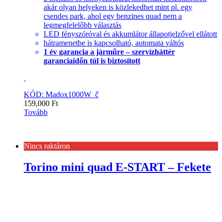
akár olyan helyeken is közlekedhet mint pl. egy
csendes park, ahol egy benzines quad nem a
legmegfelelőbb választás
LED fényszóróval és akkumlátor állapotjelzővel ellátott
hátramenetbe is kapcsolható, automata váltós
1 év garancia a járműre – szervízháttér
garanciaidőn túl is biztosított
KÓD: Madox1000W_č
159,000
Ft
Tovább
Nincs raktáron
Torino mini quad E-START – Fekete