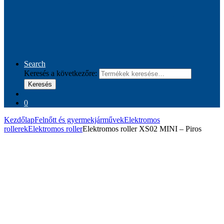
Search
Keresés a következőre:
Keresés
0
Kezdőlap
Felnőtt és gyermekjárművek
Elektromos
rollerek
Elektromos roller
Elektromos roller XS02 MINI – Piros