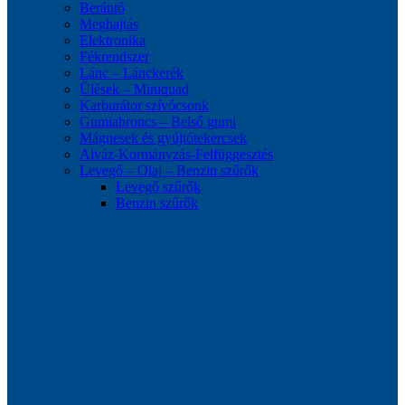
Berántó
Meghajtás
Elektronika
Fékrendszer
Lánc – Lánckerék
Ülések – Miniquad
Karburátor szívócsonk
Gumiabroncs – Belső gumi
Mágnesek és gyújtótekercsek
Alváz-Kormányzás-Felfüggesztés
Levegő – Olaj – Benzin szűrők
Levegő szűrők
Benzin szűrők