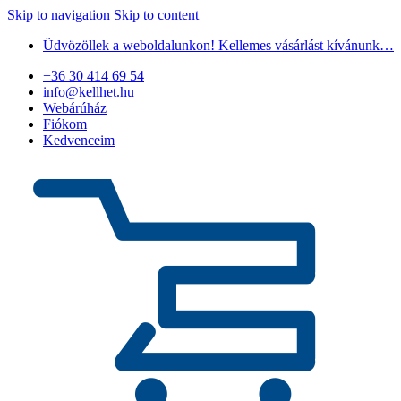
Skip to navigation
Skip to content
Üdvözöllek a weboldalunkon! Kellemes vásárlást kívánunk…
+36 30 414 69 54
info@kellhet.hu
Webárúház
Fiókom
Kedvenceim