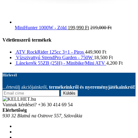
MiniHunter 1000W - Zöld
199,990
Ft
219,000
Ft
Véletlenszerű termékek
ATV RockRider 125cc 3+1 - Piros
449,900
Ft
Vízszivattyú StrendPro Garden - 750W
18,500
Ft
Lánckerék 55ZB (25H) - Minibike/Mini ATV
4,200
Ft
Hírlevél
...értesülj akciójainkról,
termékeinkről és nyereményjátékainkról!
Küldés
Vannak kérdései?
+36 30 414 69 54
Elérhetőség
930 32 Blatná na Ostrove 557, Szlovákia