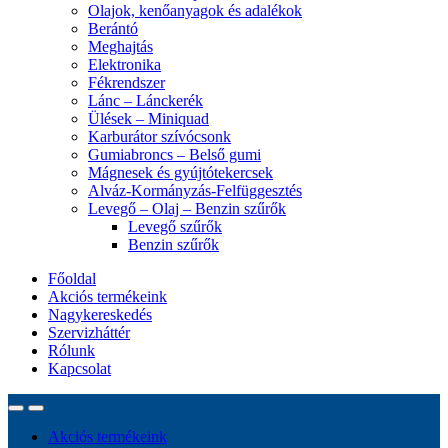
Olajok, kenőanyagok és adalékok
Berántó
Meghajtás
Elektronika
Fékrendszer
Lánc – Lánckerék
Ülések – Miniquad
Karburátor szívócsonk
Gumiabroncs – Belső gumi
Mágnesek és gyújtótekercsek
Alváz-Kormányzás-Felfüggesztés
Levegő – Olaj – Benzin szűrők
Levegő szűrők
Benzin szűrők
Főoldal
Akciós termékeink
Nagykereskedés
Szervizháttér
Rólunk
Kapcsolat
Akciós termékeink