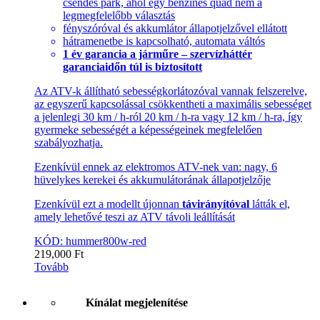
csendes park, ahol egy benzines quad nem a
legmegfelelőbb választás
fényszóróval és akkumlátor állapotjelzővel ellátott
hátramenetbe is kapcsolható, automata váltós
1 év garancia a járműre – szervízháttér
garanciaidőn túl is biztosított
Az ATV-k állítható sebességkorlátozóval vannak felszerelve,
az egyszerű kapcsolással csökkentheti a maximális sebességet
a jelenlegi 30 km / h-ról 20 km / h-ra vagy 12 km / h-ra, így
gyermeke sebességét a képességeinek megfelelően
szabályozhatja.
Ezenkívül ennek az elektromos ATV-nek van: nagy, 6
hüvelykes kerekei és akkumulátorának állapotjelzője
Ezenkívül ezt a modellt újonnan
távirányítóval
látták el,
amely lehetővé teszi az ATV távoli leállítását
KÓD: hummer800w-red
219,000
Ft
Tovább
Kínálat megjelenítése