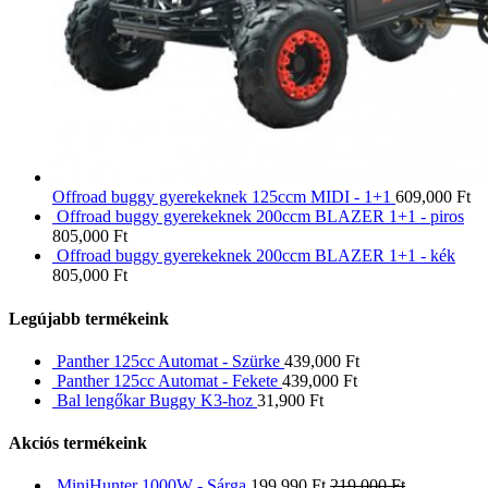
Offroad buggy gyerekeknek 125ccm MIDI - 1+1
609,000
Ft
Offroad buggy gyerekeknek 200ccm BLAZER 1+1 - piros
805,000
Ft
Offroad buggy gyerekeknek 200ccm BLAZER 1+1 - kék
805,000
Ft
Legújabb termékeink
Panther 125cc Automat - Szürke
439,000
Ft
Panther 125cc Automat - Fekete
439,000
Ft
Bal lengőkar Buggy K3-hoz
31,900
Ft
Akciós termékeink
MiniHunter 1000W - Sárga
199,990
Ft
219,000
Ft