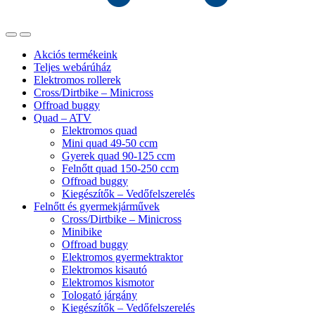
Akciós termékeink
Teljes webárúház
Elektromos rollerek
Cross/Dirtbike – Minicross
Offroad buggy
Quad – ATV
Elektromos quad
Mini quad 49-50 ccm
Gyerek quad 90-125 ccm
Felnőtt quad 150-250 ccm
Offroad buggy
Kiegészítők – Vedőfelszerelés
Felnőtt és gyermekjárművek
Cross/Dirtbike – Minicross
Minibike
Offroad buggy
Elektromos gyermektraktor
Elektromos kisautó
Elektromos kismotor
Tologató járgány
Kiegészítők – Vedőfelszerelés