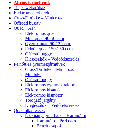
Akciós termékeink
Teljes webárúház
Elektromos rollerek
Cross/Dirtbike – Minicross
Offroad buggy
Quad – ATV
Elektromos quad
Mini quad 49-50 ccm
Gyerek quad 90-125 ccm
Felnőtt quad 150-250 ccm
Offroad buggy
Kiegészítők – Vedőfelszerelés
Felnőtt és gyermekjárművek
Cross/Dirtbike – Minicross
Minibike
Offroad buggy
Elektromos gyermektraktor
Elektromos kisautó
Elektromos kismotor
Tologató járgány
Kiegészítők – Vedőfelszerelés
Quad alkatrészek
Üzemanyagrendszer – Karburátor
Karburáto – Porlasztó
Benzincsapok