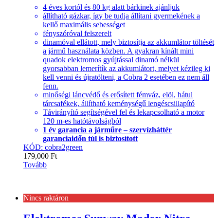
4 éves kortól és 80 kg alatt bárkinek ajánljuk
állítható gázkar, így be tudja állítani gyermekének a
kellő maximális sebességet
fényszóróval felszerelt
dinamóval ellátott, mely biztosítja az akkumlátor töltését
a jármű használata közben. A gyakran kínált mini
quadok elektromos gyújtással dinamó nélkül
gyorsabban lemerítík az akkumlátort, melyet kézileg ki
kell venni és újratölteni, a Cobra 2 esetében ez nem áll
fenn.
minőségi láncvédő és erősített fémváz, elöl, hátul
tárcsafékek, állítható keménységű lengéscsillapító
Távirányító segítségével fel és lekapcsolható a motor
120 m-es hatótávolságból
1 év garancia a járműre – szervízháttér
garanciaidőn túl is biztosított
KÓD: cobra2green
179,000
Ft
Tovább
Nincs raktáron