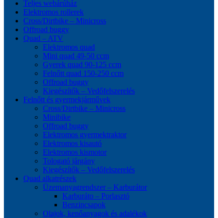
Teljes webárúház
Elektromos rollerek
Cross/Dirtbike – Minicross
Offroad buggy
Quad – ATV
Elektromos quad
Mini quad 49-50 ccm
Gyerek quad 90-125 ccm
Felnőtt quad 150-250 ccm
Offroad buggy
Kiegészítők – Vedőfelszerelés
Felnőtt és gyermekjárművek
Cross/Dirtbike – Minicross
Minibike
Offroad buggy
Elektromos gyermektraktor
Elektromos kisautó
Elektromos kismotor
Tologató járgány
Kiegészítők – Vedőfelszerelés
Quad alkatrészek
Üzemanyagrendszer – Karburátor
Karburáto – Porlasztó
Benzincsapok
Olajok, kenőanyagok és adalékok