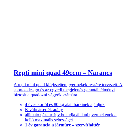
Repti mini quad 49ccm – Narancs
A repti mini quad kifejezetten gyermekek részére tervezett. A
sportos design és az egyedi megjelenés garantált élményt
biztosít a quadozni vágyók számára.
4 éves kortól és 80 kg alatt bárkinek ajánljuk
Kiváló ár-érték arány
állítható gázkar, így be tudja állítani gyermekének a
kellő maximális sebességet
1 év garancia a járműre – szervízháttér