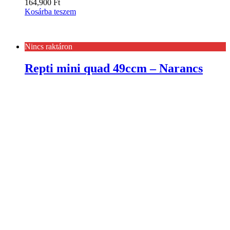
164,900
Ft
Kosárba teszem
Nincs raktáron
Repti mini quad 49ccm – Narancs