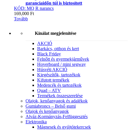
garanciaidőn túl is biztosított
KÓD: MQ R narancs
169,000
Ft
Tovább
Kínálat megjelenítése
AKCIÓ
Barkács, otthon és kert
Black Friday
Felnőtt és gyermekjárművek
Hoverboard / mini segway
Húsvéti AKCIÓ
Kiegészítők, tartozékok
Kifutott termékek
Medencék és tartozékok
Quad – ATV
Termékek összeszerelése
Olajok, kenőanyagok és adalékok
Gumiabroncs – Belső gumi
Olajok és kenőanyagok
Alváz-Kormányzás-Felfüggesztés
Elektronika
Mágnesek és gyújtótekercsek