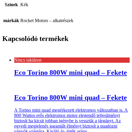
Színek
Kék
márkák
Rocket Motors – alkatrészek
Kapcsolódó termékek
Nincs raktáron
Eco Torino 800W mini quad – Fekete
Eco Torino 800W mini quad – Fekete
A Torino mini quad megérkezett elektromos változatban is. A
800 Wattos erős elektromos motor elegendő teljesítményt
biztosít ha kicsit jobban igénybe is vesszük a járgányt. Az
egyedi megjelenés garantált élményt biztosít a quadozni
vágyók számára. Kiváló ár- érték arány.