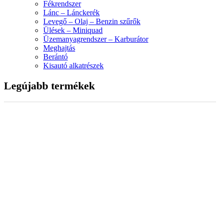
Fékrendszer
Lánc – Lánckerék
Levegő – Olaj – Benzin szűrők
Ülések – Miniquad
Üzemanyagrendszer – Karburátor
Meghajtás
Berántó
Kisautó alkatrészek
Legújabb termékek