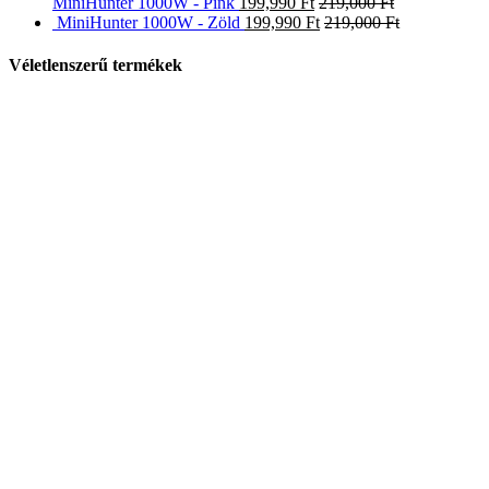
MiniHunter 1000W - Pink
199,990
Ft
219,000
Ft
MiniHunter 1000W - Zöld
199,990
Ft
219,000
Ft
Véletlenszerű termékek