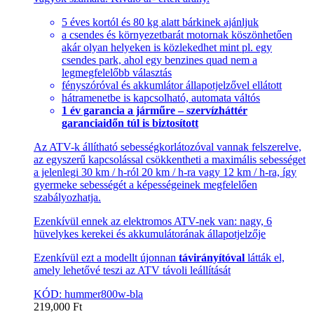
5 éves kortól és 80 kg alatt bárkinek ajánljuk
a csendes és környezetbarát motornak köszönhetően
akár olyan helyeken is közlekedhet mint pl. egy
csendes park, ahol egy benzines quad nem a
legmegfelelőbb választás
fényszóróval és akkumlátor állapotjelzővel ellátott
hátramenetbe is kapcsolható, automata váltós
1 év garancia a járműre – szervízháttér
garanciaidőn túl is biztosított
Az ATV-k állítható sebességkorlátozóval vannak felszerelve,
az egyszerű kapcsolással csökkentheti a maximális sebességet
a jelenlegi 30 km / h-ról 20 km / h-ra vagy 12 km / h-ra, így
gyermeke sebességét a képességeinek megfelelően
szabályozhatja.
Ezenkívül ennek az elektromos ATV-nek van: nagy, 6
hüvelykes kerekei és akkumulátorának állapotjelzője
Ezenkívül ezt a modellt újonnan
távirányítóval
látták el,
amely lehetővé teszi az ATV távoli leállítását
KÓD: hummer800w-bla
219,000
Ft