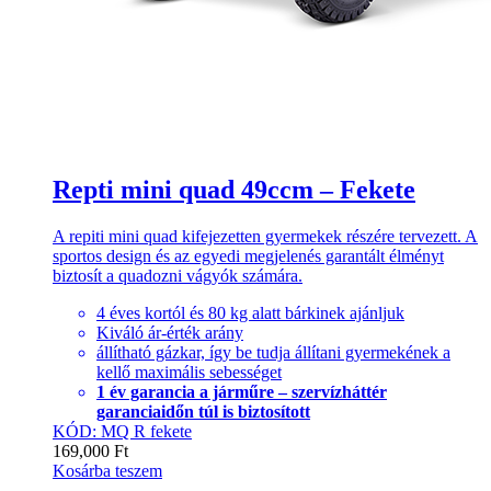
Repti mini quad 49ccm – Fekete
A repiti mini quad kifejezetten gyermekek részére tervezett. A
sportos design és az egyedi megjelenés garantált élményt
biztosít a quadozni vágyók számára.
4 éves kortól és 80 kg alatt bárkinek ajánljuk
Kiváló ár-érték arány
állítható gázkar, így be tudja állítani gyermekének a
kellő maximális sebességet
1 év garancia a járműre – szervízháttér
garanciaidőn túl is biztosított
KÓD: MQ R fekete
169,000
Ft
Kosárba teszem