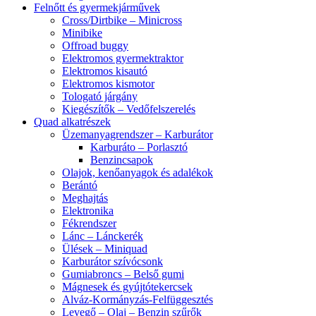
Felnőtt és gyermekjárművek
Cross/Dirtbike – Minicross
Minibike
Offroad buggy
Elektromos gyermektraktor
Elektromos kisautó
Elektromos kismotor
Tologató járgány
Kiegészítők – Vedőfelszerelés
Quad alkatrészek
Üzemanyagrendszer – Karburátor
Karburáto – Porlasztó
Benzincsapok
Olajok, kenőanyagok és adalékok
Berántó
Meghajtás
Elektronika
Fékrendszer
Lánc – Lánckerék
Ülések – Miniquad
Karburátor szívócsonk
Gumiabroncs – Belső gumi
Mágnesek és gyújtótekercsek
Alváz-Kormányzás-Felfüggesztés
Levegő – Olaj – Benzin szűrők