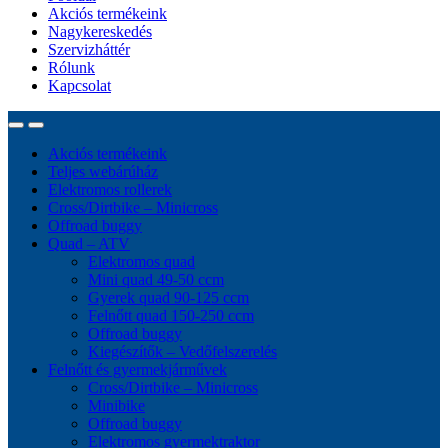
Akciós termékeink
Nagykereskedés
Szervizháttér
Rólunk
Kapcsolat
Akciós termékeink
Teljes webárúház
Elektromos rollerek
Cross/Dirtbike – Minicross
Offroad buggy
Quad – ATV
Elektromos quad
Mini quad 49-50 ccm
Gyerek quad 90-125 ccm
Felnőtt quad 150-250 ccm
Offroad buggy
Kiegészítők – Vedőfelszerelés
Felnőtt és gyermekjárművek
Cross/Dirtbike – Minicross
Minibike
Offroad buggy
Elektromos gyermektraktor