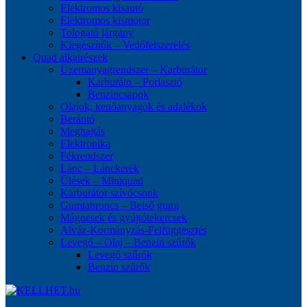
Elektromos kisautó
Elektromos kismotor
Tologató járgány
Kiegészítők – Vedőfelszerelés
Quad alkatrészek
Üzemanyagrendszer – Karburátor
Karburáto – Porlasztó
Benzincsapok
Olajok, kenőanyagok és adalékok
Berántó
Meghajtás
Elektronika
Fékrendszer
Lánc – Lánckerék
Ülések – Miniquad
Karburátor szívócsonk
Gumiabroncs – Belső gumi
Mágnesek és gyújtótekercsek
Alváz-Kormányzás-Felfüggesztés
Levegő – Olaj – Benzin szűrők
Levegő szűrők
Benzin szűrők