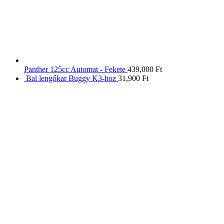
Panther 125cc Automat - Fekete
439,000
Ft
Bal lengőkar Buggy K3-hoz
31,900
Ft