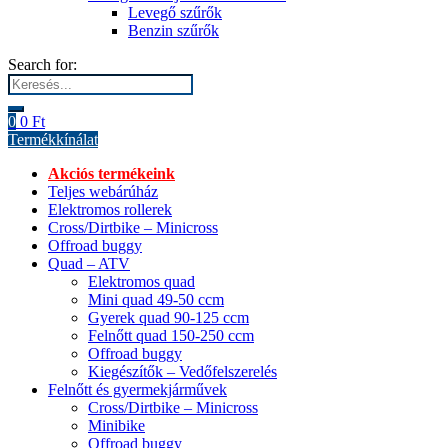
Levegő szűrők
Benzin szűrők
Search for:
0
0
Ft
Termékkínálat
Akciós termékeink
Teljes webárúház
Elektromos rollerek
Cross/Dirtbike – Minicross
Offroad buggy
Quad – ATV
Elektromos quad
Mini quad 49-50 ccm
Gyerek quad 90-125 ccm
Felnőtt quad 150-250 ccm
Offroad buggy
Kiegészítők – Vedőfelszerelés
Felnőtt és gyermekjárművek
Cross/Dirtbike – Minicross
Minibike
Offroad buggy