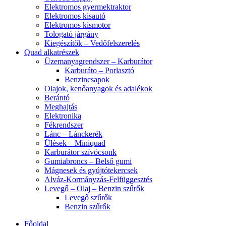
Elektromos gyermektraktor
Elektromos kisautó
Elektromos kismotor
Tologató járgány
Kiegészítők – Vedőfelszerelés
Quad alkatrészek
Üzemanyagrendszer – Karburátor
Karburáto – Porlasztó
Benzincsapok
Olajok, kenőanyagok és adalékok
Berántó
Meghajtás
Elektronika
Fékrendszer
Lánc – Lánckerék
Ülések – Miniquad
Karburátor szívócsonk
Gumiabroncs – Belső gumi
Mágnesek és gyújtótekercsek
Alváz-Kormányzás-Felfüggesztés
Levegő – Olaj – Benzin szűrők
Levegő szűrők
Benzin szűrők
Főoldal