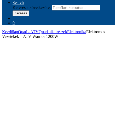
Search
Keresés a következőre:
Keresés
0
Kezdőlap
Quad - ATV
Quad alkatrészek
Elektronika
Elektromos
Vezetékek – ATV Warrior 1200W