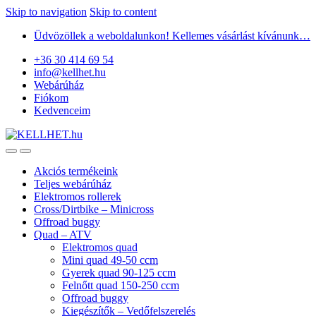
Skip to navigation
Skip to content
Üdvözöllek a weboldalunkon! Kellemes vásárlást kívánunk…
+36 30 414 69 54
info@kellhet.hu
Webárúház
Fiókom
Kedvenceim
Akciós termékeink
Teljes webárúház
Elektromos rollerek
Cross/Dirtbike – Minicross
Offroad buggy
Quad – ATV
Elektromos quad
Mini quad 49-50 ccm
Gyerek quad 90-125 ccm
Felnőtt quad 150-250 ccm
Offroad buggy
Kiegészítők – Vedőfelszerelés