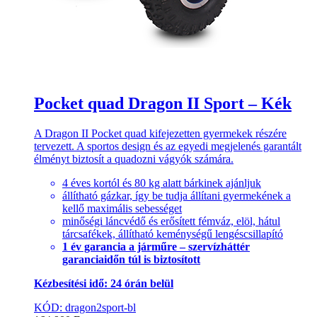
Pocket quad Dragon II Sport – Kék
A Dragon II Pocket quad kifejezetten gyermekek részére
tervezett. A sportos design és az egyedi megjelenés garantált
élményt biztosít a quadozni vágyók számára.
4 éves kortól és 80 kg alatt bárkinek ajánljuk
állítható gázkar, így be tudja állítani gyermekének a
kellő maximális sebességet
minőségi láncvédő és erősített fémváz, elöl, hátul
tárcsafékek, állítható keménységű lengéscsillapító
1 év garancia a járműre – szervízháttér
garanciaidőn túl is biztosított
Kézbesítési idő: 24 órán belül
KÓD: dragon2sport-bl