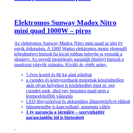
Elektromos Sunway Madox Nitro
mini quad 1000W – piros
Az elektromos Sunway Madox Nitro mini quad az idei év
egyik újdonsága. A 1000 Wattos elektromos motor elegendő
teljesítményt biztosít ha kicsit jobban igénybe is vesszük a
járgányt. Az egyedi megjelenés garantált élményt biztosít a
quadozni vágyók számára. Kiváló ár- érték arány.
5 éves kortól és 80 kg alatt ajánljuk
a csendes és környezetbarát motornak köszönhetően
akár olyan helyeken is közlekedhet mint pl. egy
csendes park, ahol egy benzines quad nem a
legmegfelelőbb választás
LED fényszóróval és akkumlátor állapotjelzővel ellátott
hátramenetbe is kapcsolható, automata váltós
1 év garancia a járműre – szervízháttér
garanciaidőn túl is biztosított