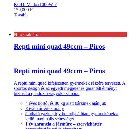
KÓD: Madox1000W_č
159,000
Ft
Tovább
Nincs raktáron
Repti mini quad 49ccm – Piros
Repti mini quad 49ccm – Piros
A repiti mini quad kifejezetten gyermekek részére tervezett. A
sportos design és az egyedi megjelenés garantált élményt
biztosít a quadozni vágyók számára.
4 éves kortól és 80 kg alatt bárkinek ajánljuk
Kiváló ár-érték arány
állítható gázkar, így be tudja állítani gyermekének a
kellő maximális sebességet
1 év garancia a járműre – szervízháttér