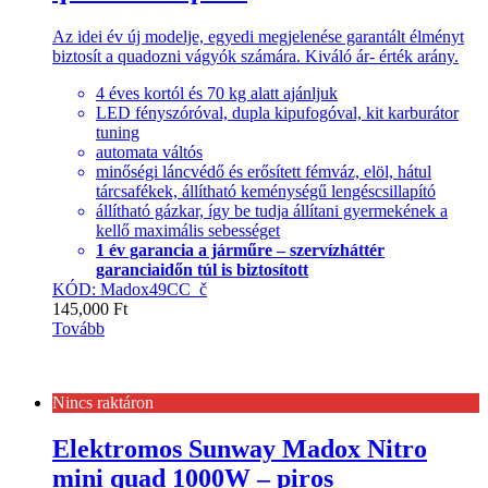
Az idei év új modelje, egyedi megjelenése garantált élményt
biztosít a quadozni vágyók számára. Kiváló ár- érték arány.
4 éves kortól és 70 kg alatt ajánljuk
LED fényszóróval, dupla kipufogóval, kit karburátor
tuning
automata váltós
minőségi láncvédő és erősített fémváz, elöl, hátul
tárcsafékek, állítható keménységű lengéscsillapító
állítható gázkar, így be tudja állítani gyermekének a
kellő maximális sebességet
1 év garancia a járműre – szervízháttér
garanciaidőn túl is biztosított
KÓD: Madox49CC_č
145,000
Ft
Tovább
Nincs raktáron
Elektromos Sunway Madox Nitro
mini quad 1000W – piros