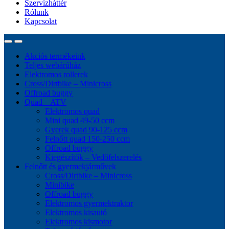
Szervizháttér
Rólunk
Kapcsolat
Akciós termékeink
Teljes webárúház
Elektromos rollerek
Cross/Dirtbike – Minicross
Offroad buggy
Quad – ATV
Elektromos quad
Mini quad 49-50 ccm
Gyerek quad 90-125 ccm
Felnőtt quad 150-250 ccm
Offroad buggy
Kiegészítők – Vedőfelszerelés
Felnőtt és gyermekjárművek
Cross/Dirtbike – Minicross
Minibike
Offroad buggy
Elektromos gyermektraktor
Elektromos kisautó
Elektromos kismotor