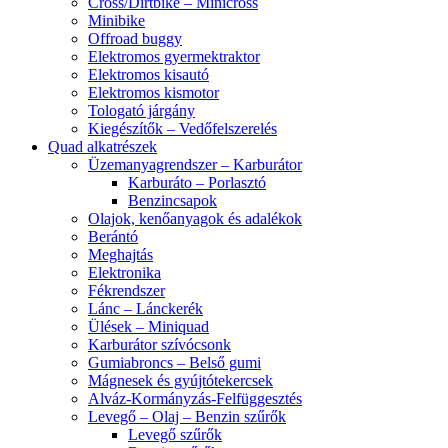
Cross/Dirtbike – Minicross
Minibike
Offroad buggy
Elektromos gyermektraktor
Elektromos kisautó
Elektromos kismotor
Tologató járgány
Kiegészítők – Vedőfelszerelés
Quad alkatrészek
Üzemanyagrendszer – Karburátor
Karburáto – Porlasztó
Benzincsapok
Olajok, kenőanyagok és adalékok
Berántó
Meghajtás
Elektronika
Fékrendszer
Lánc – Lánckerék
Ülések – Miniquad
Karburátor szívócsonk
Gumiabroncs – Belső gumi
Mágnesek és gyújtótekercsek
Alváz-Kormányzás-Felfüggesztés
Levegő – Olaj – Benzin szűrők
Levegő szűrők