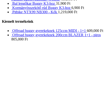
Bal lengőkar Buggy K3-hoz
31,900
Ft
Kormányösszekötő rúd Buggy K3-hoz
6,900
Ft
Pitbike NTX99 NB300 - Kék
1,219,000
Ft
Kiemelt termékeink
Offroad buggy gyerekeknek 125ccm MIDI - 1+1
609,000
Ft
Offroad buggy gyerekeknek 200ccm BLAZER 1+1 - piros
805,000
Ft