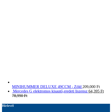
MINIHUMMER DELUXE 49CCM - Zöld
209,000
Ft
Mercedes G elektromos kisautó,eredeti liszensz
64,395
Ft
78,990
Ft
Hírlevél