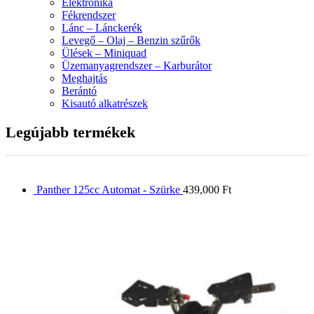
Elektronika
Fékrendszer
Lánc – Lánckerék
Levegő – Olaj – Benzin szűrők
Ülések – Miniquad
Üzemanyagrendszer – Karburátor
Meghajtás
Berántó
Kisautó alkatrészek
Legújabb termékek
Panther 125cc Automat - Szürke
439,000
Ft