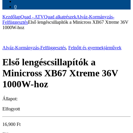
a
következőre:
0
Kezdőlap
Quad - ATV
Quad alkatrészek
Alváz-Kormányzás-
Felfüggesztés
Első lengéscsillapítók a Minicross XB67 Xtreme 36V
1000W-hoz
Alváz-Kormányzás-Felfüggesztés
,
Felnőtt és gyermekjárművek
Első lengéscsillapítók a
Minicross XB67 Xtreme 36V
1000W-hoz
Állapot:
Elfogyott
16,900
Ft