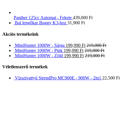
Panther 125cc Automat - Fekete
439,000
Ft
Bal lengőkar Buggy K3-hoz
31,900
Ft
Akciós termékeink
MiniHunter 1000W - Sárga
199,990
Ft
219,000
Ft
MiniHunter 1000W - Pink
199,990
Ft
219,000
Ft
MiniHunter 1000W - Zöld
199,990
Ft
219,000
Ft
Véletlenszerű termékek
Vízszivattyú StrendPro MC900E - 900W - 2in1
22,500
Ft