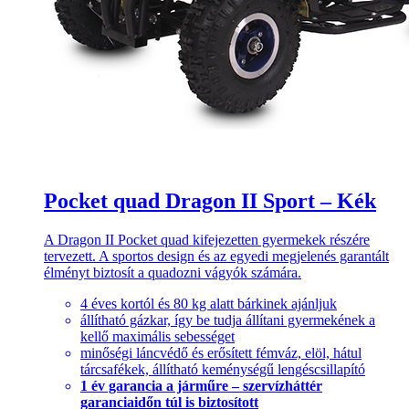
Pocket quad Dragon II Sport – Kék
A Dragon II Pocket quad kifejezetten gyermekek részére
tervezett. A sportos design és az egyedi megjelenés garantált
élményt biztosít a quadozni vágyók számára.
4 éves kortól és 80 kg alatt bárkinek ajánljuk
állítható gázkar, így be tudja állítani gyermekének a
kellő maximális sebességet
minőségi láncvédő és erősített fémváz, elöl, hátul
tárcsafékek, állítható keménységű lengéscsillapító
1 év garancia a járműre – szervízháttér
garanciaidőn túl is biztosított