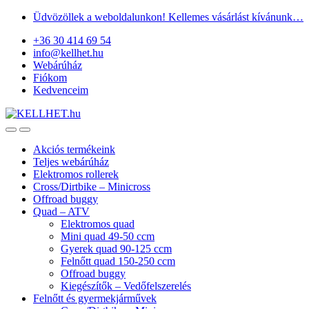
Skip
Skip
Üdvözöllek a weboldalunkon! Kellemes vásárlást kívánunk…
to
to
+36 30 414 69 54
navigation
content
info@kellhet.hu
Webárúház
Fiókom
Kedvenceim
Akciós termékeink
Teljes webárúház
Elektromos rollerek
Cross/Dirtbike – Minicross
Offroad buggy
Quad – ATV
Elektromos quad
Mini quad 49-50 ccm
Gyerek quad 90-125 ccm
Felnőtt quad 150-250 ccm
Offroad buggy
Kiegészítők – Vedőfelszerelés
Felnőtt és gyermekjárművek