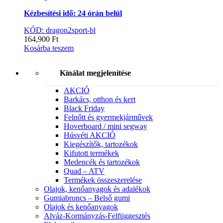
Kézbesítési idő: 24 órán belül
KÓD: dragon2sport-bl
164,900
Ft
Kosárba teszem
Kínálat megjelenítése
AKCIÓ
Barkács, otthon és kert
Black Friday
Felnőtt és gyermekjárművek
Hoverboard / mini segway
Húsvéti AKCIÓ
Kiegészítők, tartozékok
Kifutott termékek
Medencék és tartozékok
Quad – ATV
Termékek összeszerelése
Olajok, kenőanyagok és adalékok
Gumiabroncs – Belső gumi
Olajok és kenőanyagok
Alváz-Kormányzás-Felfüggesztés