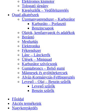
Elektromos kismotor
Tologató járgány
Kiegészítők – Vedőfelszerelés
Quad alkatrészek
Üzemanyagrendszer – Karburátor
Karburáto – Porlasztó
Benzincsapok
Olajok, kenőanyagok és adalékok
Berántó
Meghajtás
Elektronika
Fékrendszer
Lánc – Lánckerék
Ülések – Miniquad
Karburátor szívócsonk
Gumiabroncs – Belső gumi
Mágnesek és gyújtótekercsek
Alváz-Kormányzás-Felfüggesztés
Levegő – Olaj – Benzin szűrők
Levegő szűrők
Benzin szűrők
Főoldal
Akciós termékeink
Nagykereskedés