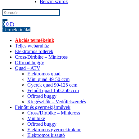
Benzin szűrők
Search
for:
0
0
Ft
Termékkínálat
Akciós termékeink
Teljes webárúház
Elektromos rollerek
Cross/Dirtbike – Minicross
Offroad buggy
Quad – ATV
Elektromos quad
Mini quad 49-50 ccm
Gyerek quad 90-125 ccm
Felnőtt quad 150-250 ccm
Offroad buggy
Kiegészítők – Vedőfelszerelés
Felnőtt és gyermekjárművek
Cross/Dirtbike – Minicross
Minibike
Offroad buggy
Elektromos gyermektraktor
Elektromos kisautó