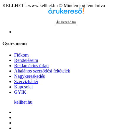
KELLHET - www.kellhet.hu © Minden jog fenntartva
Árukereső.hu
Gyors menü
Fiókom
Rendeléseim
Reklamációs űrlap
Általános szerződési feltételek
Nagykereskedés
Szervizháttér
Kapcsolat
GYIK
kellhet.hu