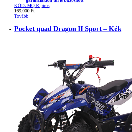
garanciaidőn túl is biztosított
KÓD: MQ R piros
169,000
Ft
Tovább
Pocket quad Dragon II Sport – Kék