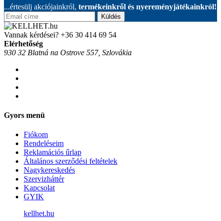
...értesülj akciójainkról,
termékeinkről és nyereményjátékainkról!
Küldés
Vannak kérdései?
+36 30 414 69 54
Elérhetőség
930 32 Blatná na Ostrove 557, Szlovákia
Gyors menü
Fiókom
Rendeléseim
Reklamációs űrlap
Általános szerződési feltételek
Nagykereskedés
Szervizháttér
Kapcsolat
GYIK
kellhet.hu