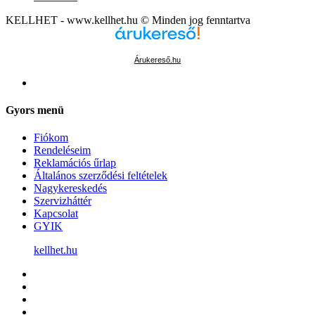
KELLHET - www.kellhet.hu © Minden jog fenntartva
Árukereső.hu
Gyors menü
Fiókom
Rendeléseim
Reklamációs űrlap
Általános szerződési feltételek
Nagykereskedés
Szervizháttér
Kapcsolat
GYIK
kellhet.hu