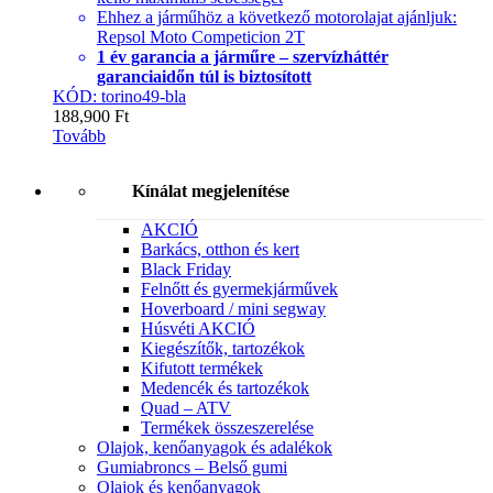
Ehhez a járműhöz a következő motorolajat ajánljuk:
Repsol Moto Competicion 2T
1 év garancia a járműre – szervízháttér
garanciaidőn túl is biztosított
KÓD: torino49-bla
188,900
Ft
Tovább
Kínálat megjelenítése
AKCIÓ
Barkács, otthon és kert
Black Friday
Felnőtt és gyermekjárművek
Hoverboard / mini segway
Húsvéti AKCIÓ
Kiegészítők, tartozékok
Kifutott termékek
Medencék és tartozékok
Quad – ATV
Termékek összeszerelése
Olajok, kenőanyagok és adalékok
Gumiabroncs – Belső gumi
Olajok és kenőanyagok