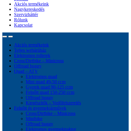
Akciós termékeink
Nagykereskedés
Szervizháttér
Rólunk
Kapcsolat
Akciós termékeink
Teljes webárúház
Elektromos rollerek
Cross/Dirtbike – Minicross
Offroad buggy
Quad – ATV
Elektromos quad
Mini quad 49-50 ccm
Gyerek quad 90-125 ccm
Felnőtt quad 150-250 ccm
Offroad buggy
Kiegészítők – Vedőfelszerelés
Felnőtt és gyermekjárművek
Cross/Dirtbike – Minicross
Minibike
Offroad buggy
Elektromos gyermektraktor