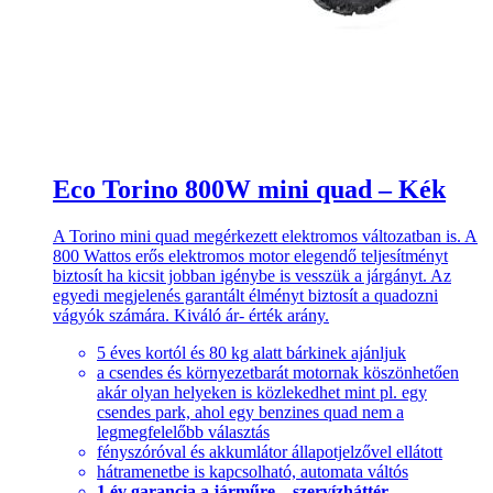
Eco Torino 800W mini quad – Kék
A Torino mini quad megérkezett elektromos változatban is. A
800 Wattos erős elektromos motor elegendő teljesítményt
biztosít ha kicsit jobban igénybe is vesszük a járgányt. Az
egyedi megjelenés garantált élményt biztosít a quadozni
vágyók számára. Kiváló ár- érték arány.
5 éves kortól és 80 kg alatt bárkinek ajánljuk
a csendes és környezetbarát motornak köszönhetően
akár olyan helyeken is közlekedhet mint pl. egy
csendes park, ahol egy benzines quad nem a
legmegfelelőbb választás
fényszóróval és akkumlátor állapotjelzővel ellátott
hátramenetbe is kapcsolható, automata váltós
1 év garancia a járműre – szervízháttér