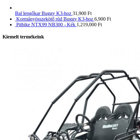
Bal lengőkar Buggy K3-hoz
31,900
Ft
Kormányösszekötő rúd Buggy K3-hoz
6,900
Ft
Pitbike NTX99 NB300 - Kék
1,219,000
Ft
Kiemelt termékeink