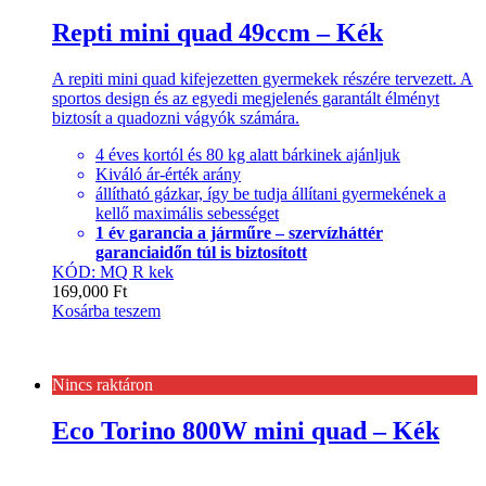
Repti mini quad 49ccm – Kék
A repiti mini quad kifejezetten gyermekek részére tervezett. A
sportos design és az egyedi megjelenés garantált élményt
biztosít a quadozni vágyók számára.
4 éves kortól és 80 kg alatt bárkinek ajánljuk
Kiváló ár-érték arány
állítható gázkar, így be tudja állítani gyermekének a
kellő maximális sebességet
1 év garancia a járműre – szervízháttér
garanciaidőn túl is biztosított
KÓD: MQ R kek
169,000
Ft
Kosárba teszem
Nincs raktáron
Eco Torino 800W mini quad – Kék