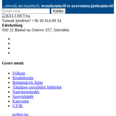
...értesülj akciójainkról,
termékeinkről és nyereményjátékainkról!
Küldés
Vannak kérdései?
+36 30 414 69 54
Elérhetőség
930 32 Blatná na Ostrove 557, Szlovákia
Gyors menü
Fiókom
Rendeléseim
Reklamációs űrlap
Általános szerződési feltételek
Nagykereskedés
Szervizháttér
Kapcsolat
GYIK
kellhet.hu