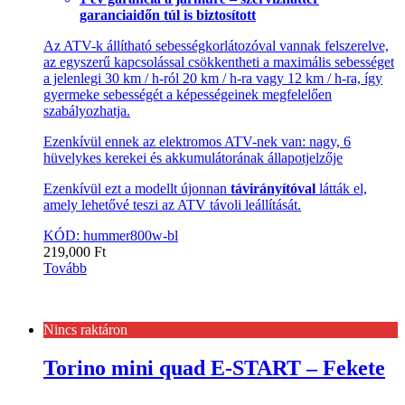
garanciaidőn túl is biztosított
Az ATV-k állítható sebességkorlátozóval vannak felszerelve,
az egyszerű kapcsolással csökkentheti a maximális sebességet
a jelenlegi 30 km / h-ról 20 km / h-ra vagy 12 km / h-ra, így
gyermeke sebességét a képességeinek megfelelően
szabályozhatja.
Ezenkívül ennek az elektromos ATV-nek van: nagy, 6
hüvelykes kerekei és akkumulátorának állapotjelzője
Ezenkívül ezt a modellt újonnan
távirányítóval
látták el,
amely lehetővé teszi az ATV távoli leállítását.
KÓD: hummer800w-bl
219,000
Ft
Tovább
Nincs raktáron
Torino mini quad E-START – Fekete