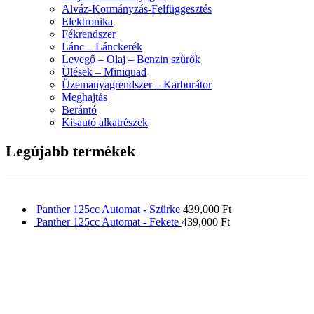
Alváz-Kormányzás-Felfüggesztés
Elektronika
Fékrendszer
Lánc – Lánckerék
Levegő – Olaj – Benzin szűrők
Ülések – Miniquad
Üzemanyagrendszer – Karburátor
Meghajtás
Berántó
Kisautó alkatrészek
Legújabb termékek
Panther 125cc Automat - Szürke
439,000
Ft
Panther 125cc Automat - Fekete
439,000
Ft