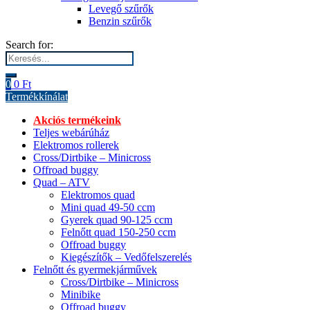
Levegő szűrők
Benzin szűrők
Search for:
0
0
Ft
Termékkínálat
Akciós termékeink
Teljes webárúház
Elektromos rollerek
Cross/Dirtbike – Minicross
Offroad buggy
Quad – ATV
Elektromos quad
Mini quad 49-50 ccm
Gyerek quad 90-125 ccm
Felnőtt quad 150-250 ccm
Offroad buggy
Kiegészítők – Vedőfelszerelés
Felnőtt és gyermekjárművek
Cross/Dirtbike – Minicross
Minibike
Offroad buggy