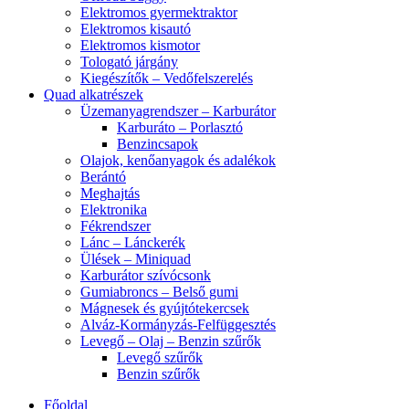
Elektromos gyermektraktor
Elektromos kisautó
Elektromos kismotor
Tologató járgány
Kiegészítők – Vedőfelszerelés
Quad alkatrészek
Üzemanyagrendszer – Karburátor
Karburáto – Porlasztó
Benzincsapok
Olajok, kenőanyagok és adalékok
Berántó
Meghajtás
Elektronika
Fékrendszer
Lánc – Lánckerék
Ülések – Miniquad
Karburátor szívócsonk
Gumiabroncs – Belső gumi
Mágnesek és gyújtótekercsek
Alváz-Kormányzás-Felfüggesztés
Levegő – Olaj – Benzin szűrők
Levegő szűrők
Benzin szűrők
Főoldal