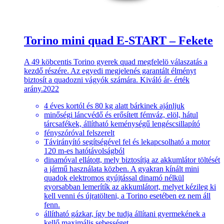
Torino mini quad E-START – Fekete
A 49 köbcentis Torino gyerek quad megfelelö válaszatás a
kezdő részére. Az egyedi megjelenés garantált élményt
biztosít a quadozni vágyók számára. Kiváló ár- érték
arány.2022
4 éves kortól és 80 kg alatt bárkinek ajánljuk
minőségi láncvédő és erősített fémváz, elöl, hátul
tárcsafékek, állítható keménységű lengéscsillapító
fényszóróval felszerelt
Távirányító segítségével fel és lekapcsolható a motor
120 m-es hatótávolságból
dinamóval ellátott, mely biztosítja az akkumlátor töltését
a jármű használata közben. A gyakran kínált mini
quadok elektromos gyújtással dinamó nélkül
gyorsabban lemerítík az akkumlátort, melyet kézileg ki
kell venni és újratölteni, a Torino esetében ez nem áll
fenn.
állítható gázkar, így be tudja állítani gyermekének a
kellő maximális sebességet