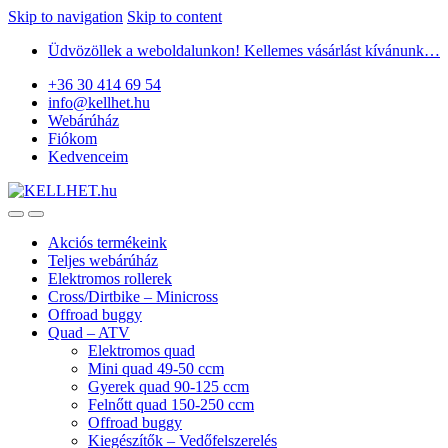
Skip to navigation
Skip to content
Üdvözöllek a weboldalunkon! Kellemes vásárlást kívánunk…
+36 30 414 69 54
info@kellhet.hu
Webárúház
Fiókom
Kedvenceim
Akciós termékeink
Teljes webárúház
Elektromos rollerek
Cross/Dirtbike – Minicross
Offroad buggy
Quad – ATV
Elektromos quad
Mini quad 49-50 ccm
Gyerek quad 90-125 ccm
Felnőtt quad 150-250 ccm
Offroad buggy
Kiegészítők – Vedőfelszerelés