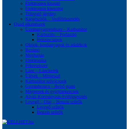
Elektromos kisautó
Elektromos kismotor
Tologató járgány
Kiegészítők – Vedőfelszerelés
Quad alkatrészek
Üzemanyagrendszer – Karburátor
Karburáto – Porlasztó
Benzincsapok
Olajok, kenőanyagok és adalékok
Berántó
Meghajtás
Elektronika
Fékrendszer
Lánc – Lánckerék
Ülések – Miniquad
Karburátor szívócsonk
Gumiabroncs – Belső gumi
Mágnesek és gyújtótekercsek
Alváz-Kormányzás-Felfüggesztés
Levegő – Olaj – Benzin szűrők
Levegő szűrők
Benzin szűrők