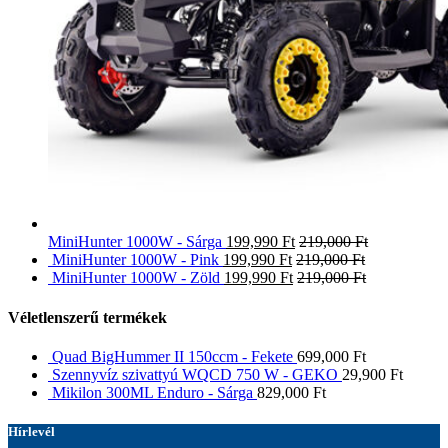
MiniHunter 1000W - Sárga
199,990
Ft
219,000
Ft
MiniHunter 1000W - Pink
199,990
Ft
219,000
Ft
MiniHunter 1000W - Zöld
199,990
Ft
219,000
Ft
Véletlenszerű termékek
Quad BigHummer II 150ccm - Fekete
699,000
Ft
Szennyvíz szivattyú WQCD 750 W - GEKO
29,900
Ft
Mikilon 300ML Enduro - Sárga
829,000
Ft
Hírlevél