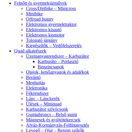
Felnőtt és gyermekjárművek
Cross/Dirtbike – Minicross
Minibike
Offroad buggy
Elektromos gyermektraktor
Elektromos kisautó
Elektromos kismotor
Tologató járgány
Kiegészítők – Vedőfelszerelés
Quad alkatrészek
Üzemanyagrendszer – Karburátor
Karburáto – Porlasztó
Benzincsapok
Olajok, kenőanyagok és adalékok
Berántó
Meghajtás
Elektronika
Fékrendszer
Lánc – Lánckerék
Ülések – Miniquad
Karburátor szívócsonk
Gumiabroncs – Belső gumi
Mágnesek és gyújtótekercsek
Alváz-Kormányzás-Felfüggesztés
Levegő – Olaj – Benzin szűrők