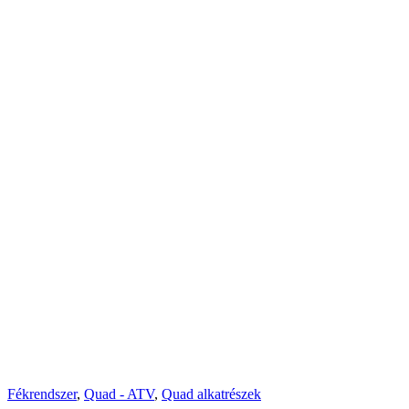
Fékrendszer
,
Quad - ATV
,
Quad alkatrészek