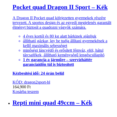
Pocket quad Dragon II Sport – Kék
A Dragon II Pocket quad kifejezetten gyermekek részére
tervezett. A sportos design és az egyedi megjelenés garantált
élményt biztosít a quadozni vágyók számára.
4 éves kortól és 80 kg alatt bárkinek ajánljuk
állítható gázkar, így be tudja állítani gyermekének a
kellő maximális sebességet
minőségi láncvédő és erősített fémváz, elöl, hátul
tárcsafékek, állítható keménységű lengéscsillapító
1 év garancia a járműre – szervízháttér
garanciaidőn túl is biztosított
Kézbesítési idő: 24 órán belül
KÓD: dragon2sport-bl
164,900
Ft
Kosárba teszem
Repti mini quad 49ccm – Kék