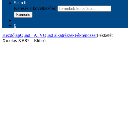
Search
Keresés a következőre:
Keresés
0
Kezdőlap
Quad - ATV
Quad alkatrészek
Fékrendszer
Fékbetét –
Xmotos XB87 – Elülső