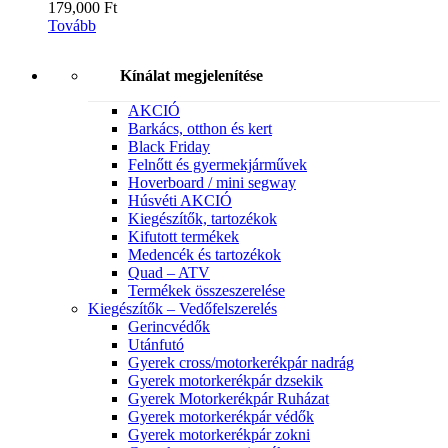
179,000
Ft
Tovább
Kínálat megjelenítése
AKCIÓ
Barkács, otthon és kert
Black Friday
Felnőtt és gyermekjárművek
Hoverboard / mini segway
Húsvéti AKCIÓ
Kiegészítők, tartozékok
Kifutott termékek
Medencék és tartozékok
Quad – ATV
Termékek összeszerelése
Kiegészítők – Vedőfelszerelés
Gerincvédők
Utánfutó
Gyerek cross/motorkerékpár nadrág
Gyerek motorkerékpár dzsekik
Gyerek Motorkerékpár Ruházat
Gyerek motorkerékpár védők
Gyerek motorkerékpár zokni