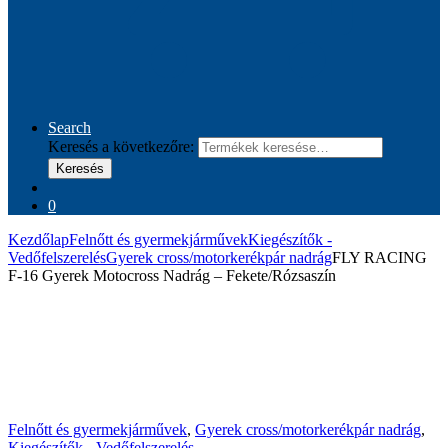
Search
Keresés a következőre:
Keresés
0
Kezdőlap
Felnőtt és gyermekjárművek
Kiegészítők -
Vedőfelszerelés
Gyerek cross/motorkerékpár nadrág
FLY RACING
F-16 Gyerek Motocross Nadrág – Fekete/Rózsaszín
Felnőtt és gyermekjárművek
,
Gyerek cross/motorkerékpár nadrág
,
Kiegészítők - Vedőfelszerelés