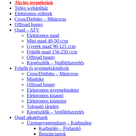
Akciós termékeink
Teljes webárúház
Elektromos rollerek
Cross/Dirtbike – Minicross
Offroad buggy
Quad – ATV
Elektromos quad
Mini quad 49-50 ccm
Gyerek quad 90-125 ccm
Felnőtt quad 150-250 ccm
Offroad buggy
Kiegészítők – Vedőfelszerelés
Felnőtt és gyermekjárművek
Cross/Dirtbike – Minicross
Minibike
Offroad buggy
Elektromos gyermektraktor
Elektromos kisautó
Elektromos kismotor
Tologató járgány
Kiegészítők – Vedőfelszerelés
Quad alkatrészek
Üzemanyagrendszer – Karburátor
Karburáto – Porlasztó
Benzincsapok