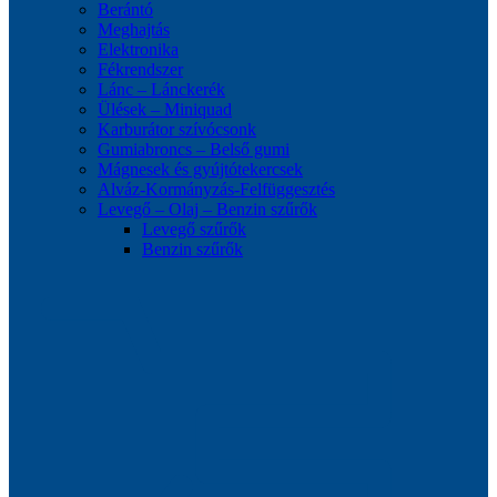
Berántó
Meghajtás
Elektronika
Fékrendszer
Lánc – Lánckerék
Ülések – Miniquad
Karburátor szívócsonk
Gumiabroncs – Belső gumi
Mágnesek és gyújtótekercsek
Alváz-Kormányzás-Felfüggesztés
Levegő – Olaj – Benzin szűrők
Levegő szűrők
Benzin szűrők