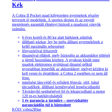
Kék
A Cobra II Pocket quad kifejezetten gyermekek részére
tervezett új modelünk. A sportos design és az egyedi
megjelenés garantált élményt biztosít a quadozni vágyók
számára.
6 éves kortól és 80 kg alatt bárkinek ajánljuk
állítható gázkar, így be tudja állítani gyermekének a
kellő maximális sebességet
fényszóróval felszerelt
dinamóval ellátott, mely biztosítja az akkumlátor töltését
a jármű használata közben. A gyakran kínált mini
quadok elektromos gyújtással dinamó nélkül
gyorsabban lemerítík az akkumlátort, melyet kézileg ki
kell venni és újratölteni, a Cobra 2 esetében ez nem áll
fenn.
minőségi láncvédő és erősített fémváz, elöl, hátul
tárcsafékek, állítható keménységű lengéscsillapító
Távirányító segítségével fel és lekapcsolható a motor
120 m-es hatótávolságból
1 év garancia a járműre – szervízháttér
garanciaidőn túl is biztosított
KÓD: cobra2Blue