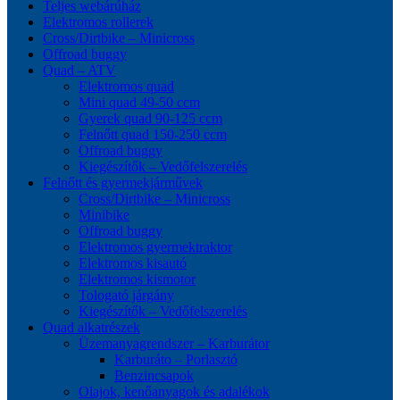
Teljes webárúház
Elektromos rollerek
Cross/Dirtbike – Minicross
Offroad buggy
Quad – ATV
Elektromos quad
Mini quad 49-50 ccm
Gyerek quad 90-125 ccm
Felnőtt quad 150-250 ccm
Offroad buggy
Kiegészítők – Vedőfelszerelés
Felnőtt és gyermekjárművek
Cross/Dirtbike – Minicross
Minibike
Offroad buggy
Elektromos gyermektraktor
Elektromos kisautó
Elektromos kismotor
Tologató járgány
Kiegészítők – Vedőfelszerelés
Quad alkatrészek
Üzemanyagrendszer – Karburátor
Karburáto – Porlasztó
Benzincsapok
Olajok, kenőanyagok és adalékok