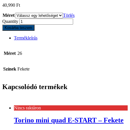
40,990
Ft
Méret
Törlés
Quantity
Kosárba teszem
Termékleírás
Méret
26
Színek
Fekete
Kapcsolódó termékek
Nincs raktáron
Torino mini quad E-START – Fekete