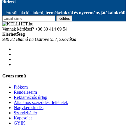
Hírlevél
...értesülj akciójainkról,
termékeinkről és nyereményjátékainkról!
Küldés
Vannak kérdései?
+36 30 414 69 54
Elérhetőség
930 32 Blatná na Ostrove 557, Szlovákia
Gyors menü
Fiókom
Rendeléseim
Reklamációs űrlap
Általános szerződési feltételek
Nagykereskedés
Szervizháttér
Kapcsolat
GYIK