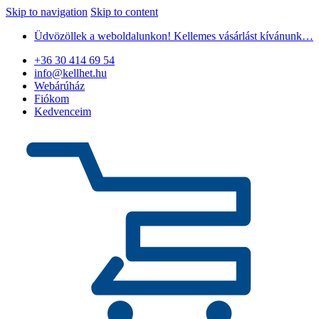
Skip to navigation
Skip to content
Üdvözöllek a weboldalunkon! Kellemes vásárlást kívánunk…
+36 30 414 69 54
info@kellhet.hu
Webárúház
Fiókom
Kedvenceim