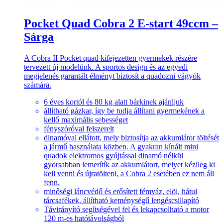
Pocket Quad Cobra 2 E-start 49ccm –
Sárga
A Cobra II Pocket quad kifejezetten gyermekek részére
tervezett új modelünk. A sportos design és az egyedi
megjelenés garantált élményt biztosít a quadozni vágyók
számára.
6 éves kortól és 80 kg alatt bárkinek ajánljuk
állítható gázkar, így be tudja állítani gyermekének a
kellő maximális sebességet
fényszóróval felszerelt
dinamóval ellátott, mely biztosítja az akkumlátor töltését
a jármű használata közben. A gyakran kínált mini
quadok elektromos gyújtással dinamó nélkül
gyorsabban lemerítík az akkumlátort, melyet kézileg ki
kell venni és újratölteni, a Cobra 2 esetében ez nem áll
fenn.
minőségi láncvédő és erősített fémváz, elöl, hátul
tárcsafékek, állítható keménységű lengéscsillapító
Távirányító segítségével fel és lekapcsolható a motor
120 m-es hatótávolságból