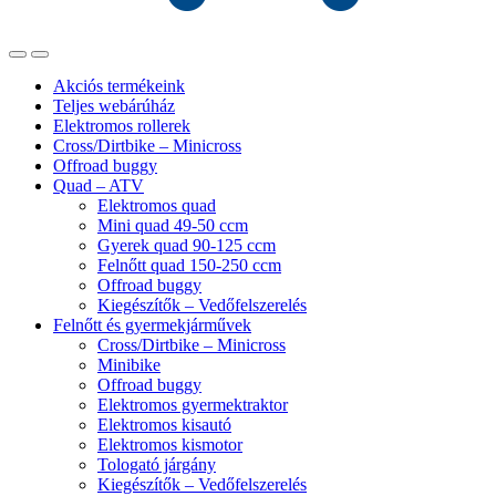
Akciós termékeink
Teljes webárúház
Elektromos rollerek
Cross/Dirtbike – Minicross
Offroad buggy
Quad – ATV
Elektromos quad
Mini quad 49-50 ccm
Gyerek quad 90-125 ccm
Felnőtt quad 150-250 ccm
Offroad buggy
Kiegészítők – Vedőfelszerelés
Felnőtt és gyermekjárművek
Cross/Dirtbike – Minicross
Minibike
Offroad buggy
Elektromos gyermektraktor
Elektromos kisautó
Elektromos kismotor
Tologató járgány
Kiegészítők – Vedőfelszerelés