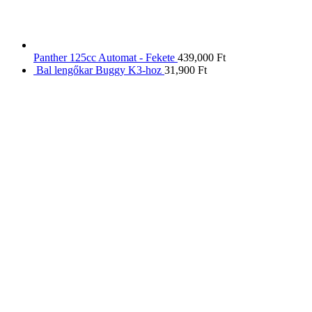
Panther 125cc Automat - Fekete
439,000
Ft
Bal lengőkar Buggy K3-hoz
31,900
Ft