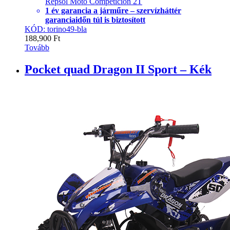
Repsol Moto Competicion 2T
1 év garancia a járműre – szervízháttér
garanciaidőn túl is biztosított
KÓD: torino49-bla
188,900
Ft
Tovább
Pocket quad Dragon II Sport – Kék