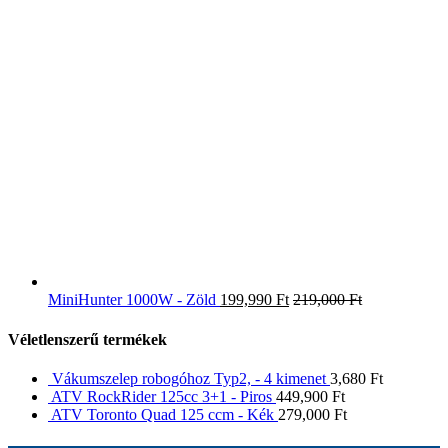
MiniHunter 1000W - Zöld
199,990
Ft
219,000
Ft
Véletlenszerű termékek
Vákumszelep robogóhoz Typ2, - 4 kimenet
3,680
Ft
ATV RockRider 125cc 3+1 - Piros
449,900
Ft
ATV Toronto Quad 125 ccm - Kék
279,000
Ft