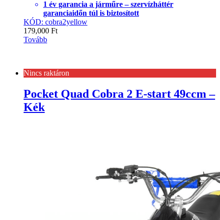
1 év garancia a járműre – szervízháttér
garanciaidőn túl is biztosított
KÓD: cobra2yellow
179,000
Ft
Tovább
Nincs raktáron
Pocket Quad Cobra 2 E-start 49ccm –
Kék