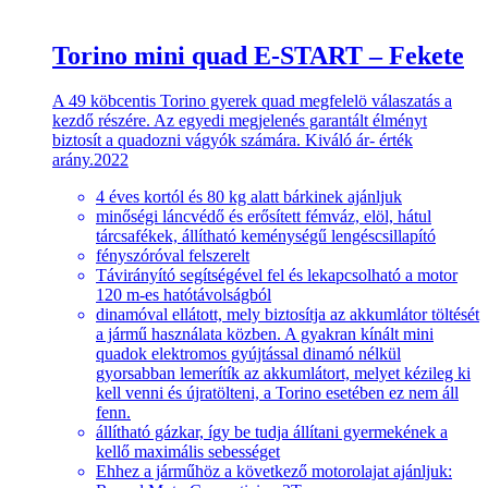
Torino mini quad E-START – Fekete
A 49 köbcentis Torino gyerek quad megfelelö válaszatás a
kezdő részére. Az egyedi megjelenés garantált élményt
biztosít a quadozni vágyók számára. Kiváló ár- érték
arány.2022
4 éves kortól és 80 kg alatt bárkinek ajánljuk
minőségi láncvédő és erősített fémváz, elöl, hátul
tárcsafékek, állítható keménységű lengéscsillapító
fényszóróval felszerelt
Távirányító segítségével fel és lekapcsolható a motor
120 m-es hatótávolságból
dinamóval ellátott, mely biztosítja az akkumlátor töltését
a jármű használata közben. A gyakran kínált mini
quadok elektromos gyújtással dinamó nélkül
gyorsabban lemerítík az akkumlátort, melyet kézileg ki
kell venni és újratölteni, a Torino esetében ez nem áll
fenn.
állítható gázkar, így be tudja állítani gyermekének a
kellő maximális sebességet
Ehhez a járműhöz a következő motorolajat ajánljuk: