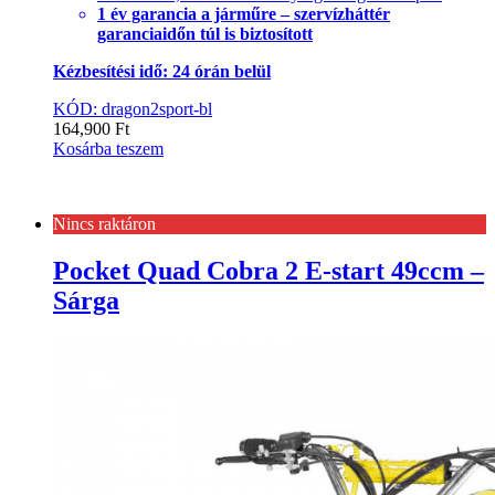
1 év garancia a járműre – szervízháttér
garanciaidőn túl is biztosított
Kézbesítési idő: 24 órán belül
KÓD: dragon2sport-bl
164,900
Ft
Kosárba teszem
Nincs raktáron
Pocket Quad Cobra 2 E-start 49ccm –
Sárga