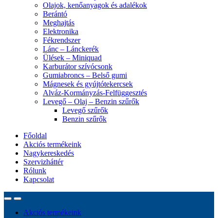
Olajok, kenőanyagok és adalékok
Berántó
Meghajtás
Elektronika
Fékrendszer
Lánc – Lánckerék
Ülések – Miniquad
Karburátor szívócsonk
Gumiabroncs – Belső gumi
Mágnesek és gyújtótekercsek
Alváz-Kormányzás-Felfüggesztés
Levegő – Olaj – Benzin szűrők
Levegő szűrők
Benzin szűrők
Főoldal
Akciós termékeink
Nagykereskedés
Szervizháttér
Rólunk
Kapcsolat
Akciós termékeink