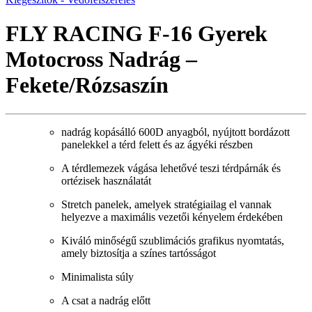
FLY RACING F-16 Gyerek
Motocross Nadrág –
Fekete/Rózsaszín
nadrág kopásálló 600D anyagból, nyújtott bordázott
panelekkel a térd felett és az ágyéki részben
A térdlemezek vágása lehetővé teszi térdpárnák és
ortézisek használatát
Stretch panelek, amelyek stratégiailag el vannak
helyezve a maximális vezetői kényelem érdekében
Kiváló minőségű szublimációs grafikus nyomtatás,
amely biztosítja a színes tartósságot
Minimalista súly
A csat a nadrág előtt