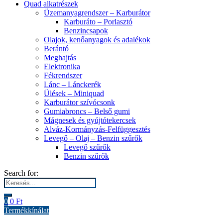
Quad alkatrészek
Üzemanyagrendszer – Karburátor
Karburáto – Porlasztó
Benzincsapok
Olajok, kenőanyagok és adalékok
Berántó
Meghajtás
Elektronika
Fékrendszer
Lánc – Lánckerék
Ülések – Miniquad
Karburátor szívócsonk
Gumiabroncs – Belső gumi
Mágnesek és gyújtótekercsek
Alváz-Kormányzás-Felfüggesztés
Levegő – Olaj – Benzin szűrők
Levegő szűrők
Benzin szűrők
Search for:
0
0
Ft
Termékkínálat