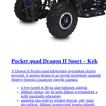
Pocket quad Dragon II Sport – Kék
A Dragon II Pocket quad kifejezetten gyermekek részére
tervezett. A sportos design és az egyedi megjelenés garantált
élményt biztosít a quadozni vágyók számára.
4 éves kortól és 80 kg alatt bárkinek ajánljuk
állítható gázkar, így be tudja állítani gyermekének a
kellő maximális sebességet
minőségi láncvédő és erősített fémváz, elöl, hátul
tárcsafékek, állítható keménységű lengéscsillapító