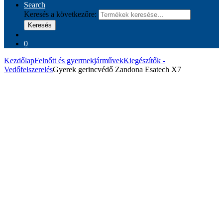
Search
Keresés a következőre:
Keresés
0
Kezdőlap
Felnőtt és gyermekjárművek
Kiegészítők -
Vedőfelszerelés
Gyerek gerincvédő Zandona Esatech X7