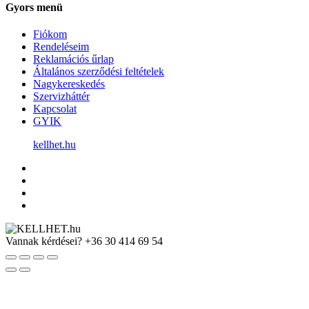
Gyors menü
Fiókom
Rendeléseim
Reklamációs űrlap
Általános szerződési feltételek
Nagykereskedés
Szervizháttér
Kapcsolat
GYIK
kellhet.hu
Vannak kérdései?
+36 30 414 69 54