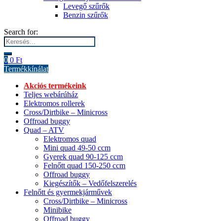
Levegő szűrők
Benzin szűrők
Search for:
0
0
Ft
Termékkínálat
Akciós termékeink
Teljes webárúház
Elektromos rollerek
Cross/Dirtbike – Minicross
Offroad buggy
Quad – ATV
Elektromos quad
Mini quad 49-50 ccm
Gyerek quad 90-125 ccm
Felnőtt quad 150-250 ccm
Offroad buggy
Kiegészítők – Vedőfelszerelés
Felnőtt és gyermekjárművek
Cross/Dirtbike – Minicross
Minibike
Offroad buggy