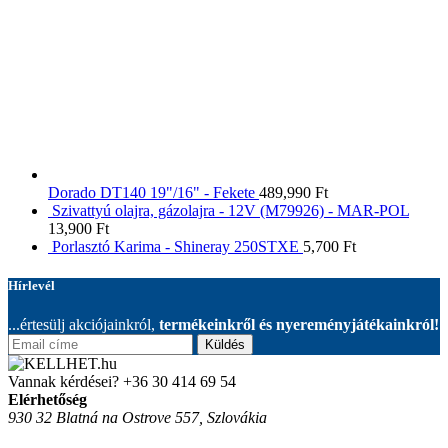
Dorado DT140 19"/16" - Fekete
489,990
Ft
Szivattyú olajra, gázolajra - 12V (M79926) - MAR-POL
13,900
Ft
Porlasztó Karima - Shineray 250STXE
5,700
Ft
Hírlevél
...értesülj akciójainkról,
termékeinkről és nyereményjátékainkról!
Küldés
Vannak kérdései?
+36 30 414 69 54
Elérhetőség
930 32 Blatná na Ostrove 557, Szlovákia