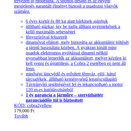
tervezett új modelünk. A sportos design és az egyedi
megjelenés garantált élményt biztosít a quadozni vágyók
számára.
6 éves kortól és 80 kg alatt bárkinek ajánljuk
állítható gázkar, így be tudja állítani gyermekének a
kellő maximális sebességet
fényszóróval felszerelt
dinamóval ellátott, mely biztosítja az akkumlátor töltését
a jármű használata közben. A gyakran kínált mini
quadok elektromos gyújtással dinamó nélkül
gyorsabban lemerítík az akkumlátort, melyet kézileg ki
kell venni és újratölteni, a Cobra 2 esetében ez nem áll
fenn.
minőségi láncvédő és erősített fémváz, elöl, hátul
tárcsafékek, állítható keménységű lengéscsillapító
Távirányító segítségével fel és lekapcsolható a motor
120 m-es hatótávolságból
1 év garancia a járműre – szervízháttér
garanciaidőn túl is biztosított
KÓD: cobra2yellow
179,000
Ft
Tovább