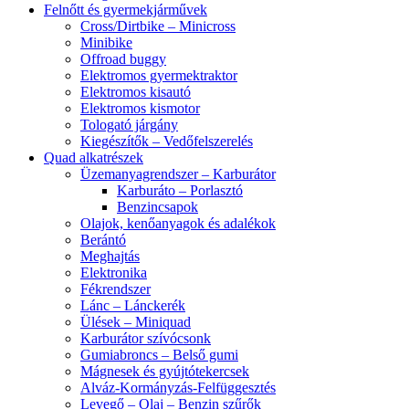
Felnőtt és gyermekjárművek
Cross/Dirtbike – Minicross
Minibike
Offroad buggy
Elektromos gyermektraktor
Elektromos kisautó
Elektromos kismotor
Tologató járgány
Kiegészítők – Vedőfelszerelés
Quad alkatrészek
Üzemanyagrendszer – Karburátor
Karburáto – Porlasztó
Benzincsapok
Olajok, kenőanyagok és adalékok
Berántó
Meghajtás
Elektronika
Fékrendszer
Lánc – Lánckerék
Ülések – Miniquad
Karburátor szívócsonk
Gumiabroncs – Belső gumi
Mágnesek és gyújtótekercsek
Alváz-Kormányzás-Felfüggesztés
Levegő – Olaj – Benzin szűrők