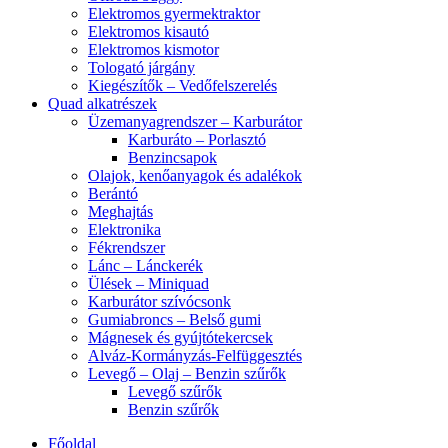
Elektromos gyermektraktor
Elektromos kisautó
Elektromos kismotor
Tologató járgány
Kiegészítők – Vedőfelszerelés
Quad alkatrészek
Üzemanyagrendszer – Karburátor
Karburáto – Porlasztó
Benzincsapok
Olajok, kenőanyagok és adalékok
Berántó
Meghajtás
Elektronika
Fékrendszer
Lánc – Lánckerék
Ülések – Miniquad
Karburátor szívócsonk
Gumiabroncs – Belső gumi
Mágnesek és gyújtótekercsek
Alváz-Kormányzás-Felfüggesztés
Levegő – Olaj – Benzin szűrők
Levegő szűrők
Benzin szűrők
Főoldal