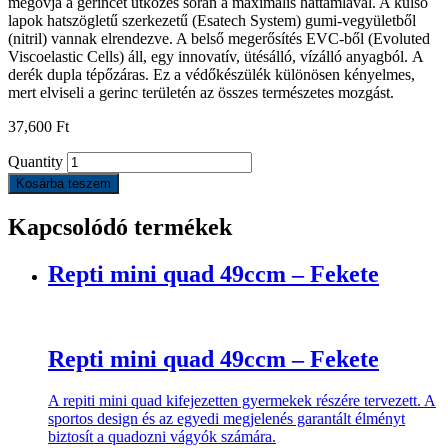
megóvja a gerincet ütközés során a maximális háttámlával. A külső
lapok hatszögletű szerkezetű (Esatech System) gumi-vegyületből
(nitril) vannak elrendezve. A belső megerősítés EVC-ből (Evoluted
Viscoelastic Cells) áll, egy innovatív, ütésálló, vízálló anyagból. A
derék dupla tépőzáras. Ez a védőkészülék különösen kényelmes,
mert elviseli a gerinc területén az összes természetes mozgást.
37,600
Ft
Quantity
Kosárba teszem
Kapcsolódó termékek
Repti mini quad 49ccm – Fekete
Repti mini quad 49ccm – Fekete
A repiti mini quad kifejezetten gyermekek részére tervezett. A
sportos design és az egyedi megjelenés garantált élményt
biztosít a quadozni vágyók számára.