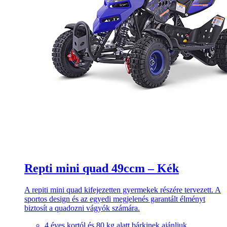
Repti mini quad 49ccm – Kék
A repiti mini quad kifejezetten gyermekek részére tervezett. A
sportos design és az egyedi megjelenés garantált élményt
biztosít a quadozni vágyók számára.
4 éves kortól és 80 kg alatt bárkinek ajánljuk