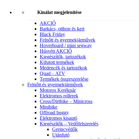
Kínálat megjelenítése
AKCIÓ
Barkács, otthon és kert
Black Friday
Felnőtt és gyermekjárművek
Hoverboard / mini segway
Húsvéti AKCIÓ
Kiegészítők, tartozékok
Kifutott termékek
Medencék és tartozékok
Quad – ATV
Termékek összeszerelése
Felnőtt és gyermekjárművek
Motoros Kerékpár
Elektromos rollerek
Cross/Dirtbike – Minicross
Minibike
Offroad buggy
Elektromos kisautó
Kiegészítők – Vedőfelszerelés
Gerincvédők
Utánfutó