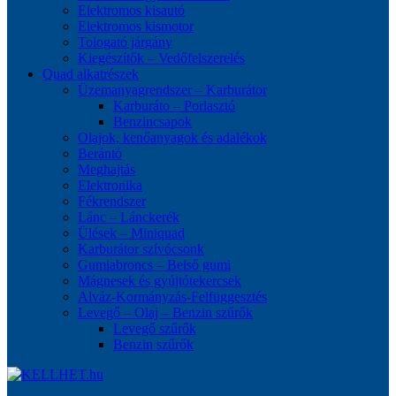
Elektromos kisautó
Elektromos kismotor
Tologató járgány
Kiegészítők – Vedőfelszerelés
Quad alkatrészek
Üzemanyagrendszer – Karburátor
Karburáto – Porlasztó
Benzincsapok
Olajok, kenőanyagok és adalékok
Berántó
Meghajtás
Elektronika
Fékrendszer
Lánc – Lánckerék
Ülések – Miniquad
Karburátor szívócsonk
Gumiabroncs – Belső gumi
Mágnesek és gyújtótekercsek
Alváz-Kormányzás-Felfüggesztés
Levegő – Olaj – Benzin szűrők
Levegő szűrők
Benzin szűrők