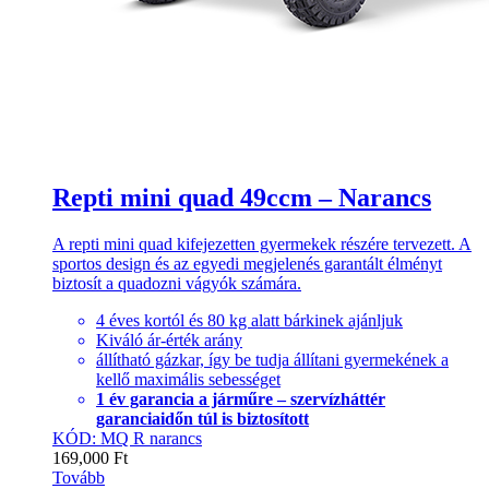
Repti mini quad 49ccm – Narancs
A repti mini quad kifejezetten gyermekek részére tervezett. A
sportos design és az egyedi megjelenés garantált élményt
biztosít a quadozni vágyók számára.
4 éves kortól és 80 kg alatt bárkinek ajánljuk
Kiváló ár-érték arány
állítható gázkar, így be tudja állítani gyermekének a
kellő maximális sebességet
1 év garancia a járműre – szervízháttér
garanciaidőn túl is biztosított
KÓD: MQ R narancs
169,000
Ft
Tovább