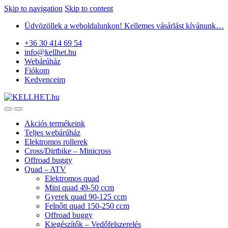
Skip to navigation
Skip to content
Üdvözöllek a weboldalunkon! Kellemes vásárlást kívánunk…
+36 30 414 69 54
info@kellhet.hu
Webárúház
Fiókom
Kedvenceim
Akciós termékeink
Teljes webárúház
Elektromos rollerek
Cross/Dirtbike – Minicross
Offroad buggy
Quad – ATV
Elektromos quad
Mini quad 49-50 ccm
Gyerek quad 90-125 ccm
Felnőtt quad 150-250 ccm
Offroad buggy
Kiegészítők – Vedőfelszerelés