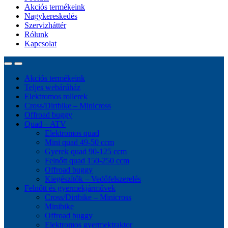
Akciós termékeink
Nagykereskedés
Szervizháttér
Rólunk
Kapcsolat
Akciós termékeink
Teljes webárúház
Elektromos rollerek
Cross/Dirtbike – Minicross
Offroad buggy
Quad – ATV
Elektromos quad
Mini quad 49-50 ccm
Gyerek quad 90-125 ccm
Felnőtt quad 150-250 ccm
Offroad buggy
Kiegészítők – Vedőfelszerelés
Felnőtt és gyermekjárművek
Cross/Dirtbike – Minicross
Minibike
Offroad buggy
Elektromos gyermektraktor