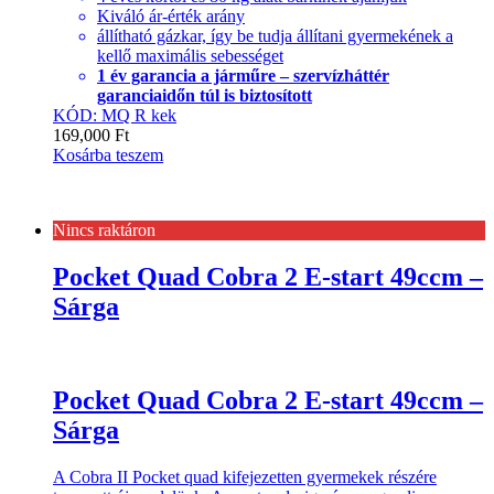
Kiváló ár-érték arány
állítható gázkar, így be tudja állítani gyermekének a
kellő maximális sebességet
1 év garancia a járműre – szervízháttér
garanciaidőn túl is biztosított
KÓD: MQ R kek
169,000
Ft
Kosárba teszem
Nincs raktáron
Pocket Quad Cobra 2 E-start 49ccm –
Sárga
Pocket Quad Cobra 2 E-start 49ccm –
Sárga
A Cobra II Pocket quad kifejezetten gyermekek részére