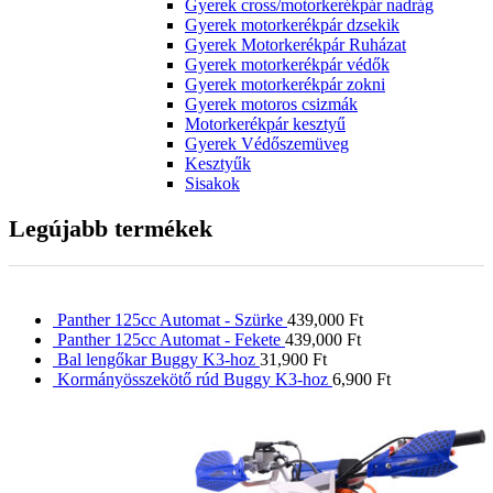
Gyerek cross/motorkerékpár nadrág
Gyerek motorkerékpár dzsekik
Gyerek Motorkerékpár Ruházat
Gyerek motorkerékpár védők
Gyerek motorkerékpár zokni
Gyerek motoros csizmák
Motorkerékpár kesztyű
Gyerek Védőszemüveg
Kesztyűk
Sisakok
Legújabb termékek
Panther 125cc Automat - Szürke
439,000
Ft
Panther 125cc Automat - Fekete
439,000
Ft
Bal lengőkar Buggy K3-hoz
31,900
Ft
Kormányösszekötő rúd Buggy K3-hoz
6,900
Ft