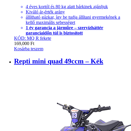
4 éves kortól és 80 kg alatt bárkinek ajánljuk
Kiváló ár-érték arány
állítható gázkar, így be tudja állítani gyermekének a
kellő maximális sebességet
1 év garancia a járműre – szervízháttér
garanciaidőn túl is biztosított
KÓD: MQ R fekete
169,000
Ft
Kosárba teszem
Repti mini quad 49ccm – Kék