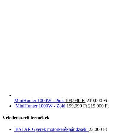
MiniHunter 1000W - Pink
199,990
Ft
219,000
Ft
MiniHunter 1000W - Zöld
199,990
Ft
219,000
Ft
Véletlenszerű termékek
BSTAR Gyerek motorkerékpár dzseki
23,000
Ft