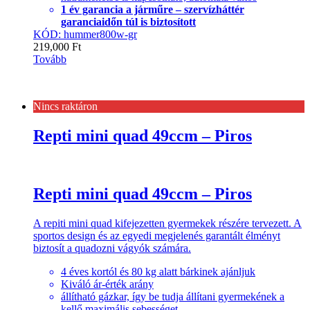
1 év garancia a járműre – szervízháttér
garanciaidőn túl is biztosított
KÓD: hummer800w-gr
219,000
Ft
Tovább
Nincs raktáron
Repti mini quad 49ccm – Piros
Repti mini quad 49ccm – Piros
A repiti mini quad kifejezetten gyermekek részére tervezett. A
sportos design és az egyedi megjelenés garantált élményt
biztosít a quadozni vágyók számára.
4 éves kortól és 80 kg alatt bárkinek ajánljuk
Kiváló ár-érték arány
állítható gázkar, így be tudja állítani gyermekének a
kellő maximális sebességet