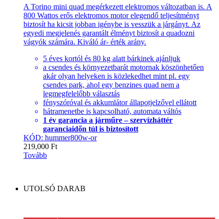
A Torino mini quad megérkezett elektromos változatban is. A
800 Wattos erős elektromos motor elegendő teljesítményt
biztosít ha kicsit jobban igénybe is vesszük a járgányt. Az
egyedi megjelenés garantált élményt biztosít a quadozni
vágyók számára. Kiváló ár- érték arány.
5 éves kortól és 80 kg alatt bárkinek ajánljuk
a csendes és környezetbarát motornak köszönhetően
akár olyan helyeken is közlekedhet mint pl. egy
csendes park, ahol egy benzines quad nem a
legmegfelelőbb választás
fényszóróval és akkumlátor állapotjelzővel ellátott
hátramenetbe is kapcsolható, automata váltós
1 év garancia a járműre – szervízháttér
garanciaidőn túl is biztosított
KÓD: hummer800w-or
219,000
Ft
Tovább
UTOLSÓ DARAB