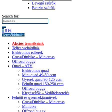
Levegő szűrők
Benzin szűrők
Search for:
0
0
Ft
Termékkínálat
Akciós termékeink
Teljes webárúház
Elektromos rollerek
Cross/Dirtbike – Minicross
Offroad buggy
Quad – ATV
Elektromos quad
Mini quad 49-50 ccm
Gyerek quad 90-125 ccm
Felnőtt quad 150-250 ccm
Offroad buggy
Kiegészítők – Vedőfelszerelés
Felnőtt és gyermekjárművek
Cross/Dirtbike – Minicross
Minibike
Offroad buggy