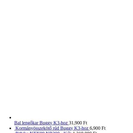
Bal lengőkar Buggy K3-hoz
31,900
Ft
Kormányösszekötő rúd Buggy K3-hoz
6,900
Ft