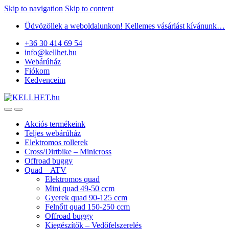
Skip to navigation
Skip to content
Üdvözöllek a weboldalunkon! Kellemes vásárlást kívánunk…
+36 30 414 69 54
info@kellhet.hu
Webárúház
Fiókom
Kedvenceim
Akciós termékeink
Teljes webárúház
Elektromos rollerek
Cross/Dirtbike – Minicross
Offroad buggy
Quad – ATV
Elektromos quad
Mini quad 49-50 ccm
Gyerek quad 90-125 ccm
Felnőtt quad 150-250 ccm
Offroad buggy
Kiegészítők – Vedőfelszerelés