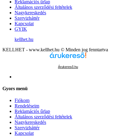
Reklamációs űrlap
Általános szerződési feltételek
Nagykereskedés
Szervizháttér
Kapcsolat
GYIK
kellhet.hu
KELLHET - www.kellhet.hu © Minden jog fenntartva
Árukereső.hu
Gyors menü
Fiókom
Rendeléseim
Reklamációs űrlap
Általános szerződési feltételek
Nagykereskedés
Szervizháttér
Kapcsolat