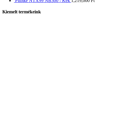
Pitbike NTX99 NB300 - Kék
1,219,000
Ft
Kiemelt termékeink