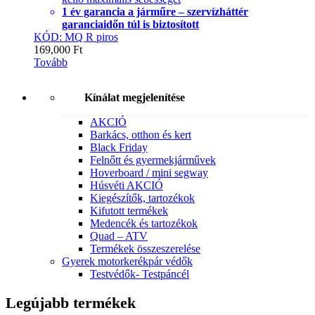
1 év garancia a járműre – szervízháttér
garanciaidőn túl is biztosított
KÓD: MQ R piros
169,000
Ft
Tovább
Kínálat megjelenítése
AKCIÓ
Barkács, otthon és kert
Black Friday
Felnőtt és gyermekjárművek
Hoverboard / mini segway
Húsvéti AKCIÓ
Kiegészítők, tartozékok
Kifutott termékek
Medencék és tartozékok
Quad – ATV
Termékek összeszerelése
Gyerek motorkerékpár védők
Testvédők- Testpáncél
Legújabb termékek