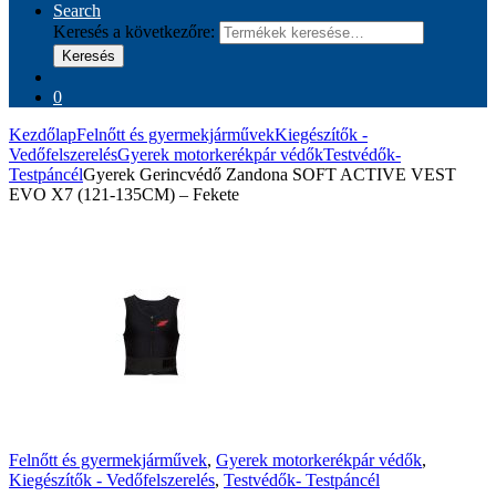
Search
Keresés a következőre:
Keresés
0
Kezdőlap
Felnőtt és gyermekjárművek
Kiegészítők -
Vedőfelszerelés
Gyerek motorkerékpár védők
Testvédők-
Testpáncél
Gyerek Gerincvédő Zandona SOFT ACTIVE VEST
EVO X7 (121-135CM) – Fekete
Felnőtt és gyermekjárművek
,
Gyerek motorkerékpár védők
,
Kiegészítők - Vedőfelszerelés
,
Testvédők- Testpáncél