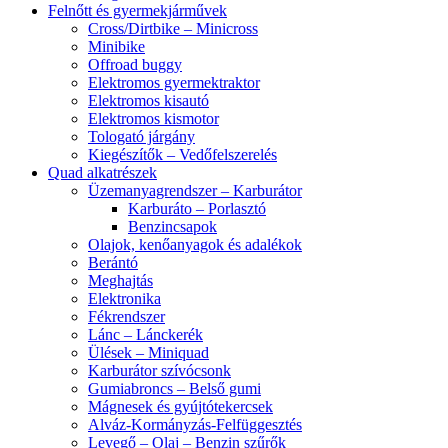
Felnőtt és gyermekjárművek
Cross/Dirtbike – Minicross
Minibike
Offroad buggy
Elektromos gyermektraktor
Elektromos kisautó
Elektromos kismotor
Tologató járgány
Kiegészítők – Vedőfelszerelés
Quad alkatrészek
Üzemanyagrendszer – Karburátor
Karburáto – Porlasztó
Benzincsapok
Olajok, kenőanyagok és adalékok
Berántó
Meghajtás
Elektronika
Fékrendszer
Lánc – Lánckerék
Ülések – Miniquad
Karburátor szívócsonk
Gumiabroncs – Belső gumi
Mágnesek és gyújtótekercsek
Alváz-Kormányzás-Felfüggesztés
Levegő – Olaj – Benzin szűrők