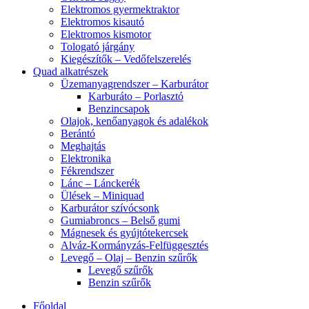
Elektromos gyermektraktor
Elektromos kisautó
Elektromos kismotor
Tologató járgány
Kiegészítők – Vedőfelszerelés
Quad alkatrészek
Üzemanyagrendszer – Karburátor
Karburáto – Porlasztó
Benzincsapok
Olajok, kenőanyagok és adalékok
Berántó
Meghajtás
Elektronika
Fékrendszer
Lánc – Lánckerék
Ülések – Miniquad
Karburátor szívócsonk
Gumiabroncs – Belső gumi
Mágnesek és gyújtótekercsek
Alváz-Kormányzás-Felfüggesztés
Levegő – Olaj – Benzin szűrők
Levegő szűrők
Benzin szűrők
Főoldal