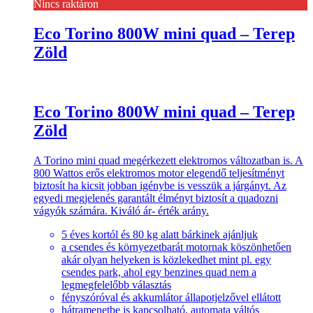
Nincs raktáron
Eco Torino 800W mini quad – Terep
Zöld
Eco Torino 800W mini quad – Terep
Zöld
A Torino mini quad megérkezett elektromos változatban is. A
800 Wattos erős elektromos motor elegendő teljesítményt
biztosít ha kicsit jobban igénybe is vesszük a járgányt. Az
egyedi megjelenés garantált élményt biztosít a quadozni
vágyók számára. Kiváló ár- érték arány.
5 éves kortól és 80 kg alatt bárkinek ajánljuk
a csendes és környezetbarát motornak köszönhetően
akár olyan helyeken is közlekedhet mint pl. egy
csendes park, ahol egy benzines quad nem a
legmegfelelőbb választás
fényszóróval és akkumlátor állapotjelzővel ellátott
hátramenetbe is kapcsolható, automata váltós