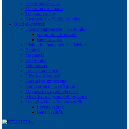
Elektromos kisautó
Elektromos kismotor
Tologató járgány
Kiegészítők – Vedőfelszerelés
Quad alkatrészek
Üzemanyagrendszer – Karburátor
Karburáto – Porlasztó
Benzincsapok
Olajok, kenőanyagok és adalékok
Berántó
Meghajtás
Elektronika
Fékrendszer
Lánc – Lánckerék
Ülések – Miniquad
Karburátor szívócsonk
Gumiabroncs – Belső gumi
Mágnesek és gyújtótekercsek
Alváz-Kormányzás-Felfüggesztés
Levegő – Olaj – Benzin szűrők
Levegő szűrők
Benzin szűrők