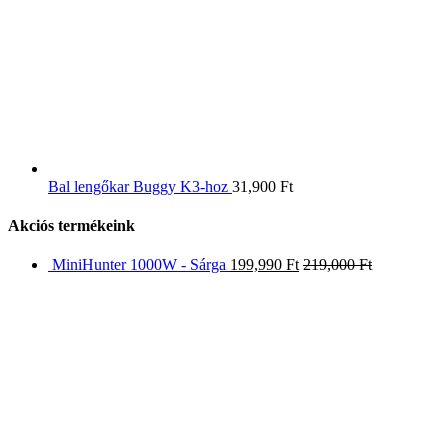
Bal lengőkar Buggy K3-hoz
31,900
Ft
Akciós termékeink
MiniHunter 1000W - Sárga
199,990
Ft
219,000
Ft