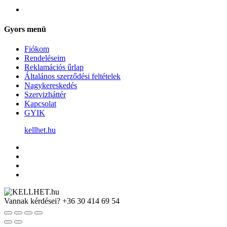
Gyors menü
Fiókom
Rendeléseim
Reklamációs űrlap
Általános szerződési feltételek
Nagykereskedés
Szervizháttér
Kapcsolat
GYIK
kellhet.hu
Vannak kérdései?
+36 30 414 69 54