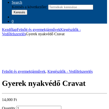
Search
Keresés a következőre:
Keresés
0
Kezdőlap
Felnőtt és gyermekjárművek
Kiegészítők -
Vedőfelszerelés
Gyerek nyakvédő Cravat
Felnőtt és gyermekjárművek
,
Kiegészítők - Vedőfelszerelés
Gyerek nyakvédő Cravat
14,000
Ft
Quantity