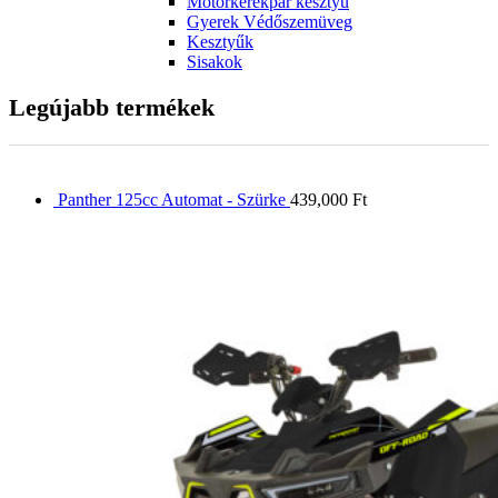
Motorkerékpár kesztyű
Gyerek Védőszemüveg
Kesztyűk
Sisakok
Legújabb termékek
Panther 125cc Automat - Szürke
439,000
Ft