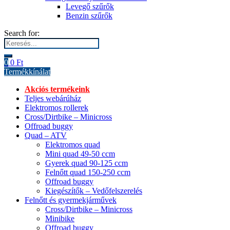
Levegő szűrők
Benzin szűrők
Search for:
0
0
Ft
Termékkínálat
Akciós termékeink
Teljes webárúház
Elektromos rollerek
Cross/Dirtbike – Minicross
Offroad buggy
Quad – ATV
Elektromos quad
Mini quad 49-50 ccm
Gyerek quad 90-125 ccm
Felnőtt quad 150-250 ccm
Offroad buggy
Kiegészítők – Vedőfelszerelés
Felnőtt és gyermekjárművek
Cross/Dirtbike – Minicross
Minibike
Offroad buggy