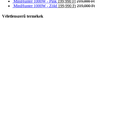
MiniHunter 1000W - Pink
199,990
Ft
219,000
Ft
MiniHunter 1000W - Zöld
199,990
Ft
219,000
Ft
Véletlenszerű termékek