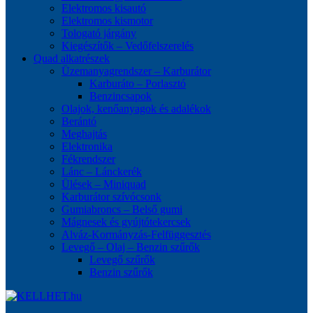
Elektromos kisautó
Elektromos kismotor
Tologató járgány
Kiegészítők – Vedőfelszerelés
Quad alkatrészek
Üzemanyagrendszer – Karburátor
Karburáto – Porlasztó
Benzincsapok
Olajok, kenőanyagok és adalékok
Berántó
Meghajtás
Elektronika
Fékrendszer
Lánc – Lánckerék
Ülések – Miniquad
Karburátor szívócsonk
Gumiabroncs – Belső gumi
Mágnesek és gyújtótekercsek
Alváz-Kormányzás-Felfüggesztés
Levegő – Olaj – Benzin szűrők
Levegő szűrők
Benzin szűrők