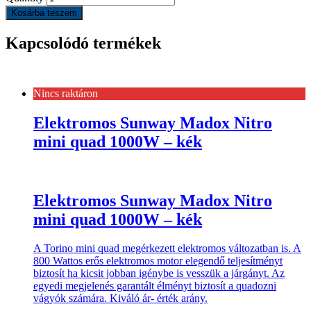
Kosárba teszem
Kapcsolódó termékek
Nincs raktáron
Elektromos Sunway Madox Nitro
mini quad 1000W – kék
Elektromos Sunway Madox Nitro
mini quad 1000W – kék
A Torino mini quad megérkezett elektromos változatban is. A
800 Wattos erős elektromos motor elegendő teljesítményt
biztosít ha kicsit jobban igénybe is vesszük a járgányt. Az
egyedi megjelenés garantált élményt biztosít a quadozni
vágyók számára. Kiváló ár- érték arány.