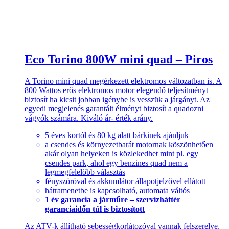
Eco Torino 800W mini quad – Piros
A Torino mini quad megérkezett elektromos változatban is. A
800 Wattos erős elektromos motor elegendő teljesítményt
biztosít ha kicsit jobban igénybe is vesszük a járgányt. Az
egyedi megjelenés garantált élményt biztosít a quadozni
vágyók számára. Kiváló ár- érték arány.
5 éves kortól és 80 kg alatt bárkinek ajánljuk
a csendes és környezetbarát motornak köszönhetően
akár olyan helyeken is közlekedhet mint pl. egy
csendes park, ahol egy benzines quad nem a
legmegfelelőbb választás
fényszóróval és akkumlátor állapotjelzővel ellátott
hátramenetbe is kapcsolható, automata váltós
1 év garancia a járműre – szervízháttér
garanciaidőn túl is biztosított
Az ATV-k állítható sebességkorlátozóval vannak felszerelve,