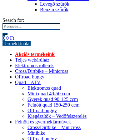
Levegő szűrők
Benzin szűrők
Search for:
0
0
Ft
Termékkínálat
Akciós termékeink
Teljes webárúház
Elektromos rollerek
Cross/Dirtbike – Minicross
Offroad buggy
Quad – ATV
Elektromos quad
Mini quad 49-50 ccm
Gyerek quad 90-125 ccm
Felnőtt quad 150-250 ccm
Offroad buggy
Kiegészítők – Vedőfelszerelés
Felnőtt és gyermekjárművek
Cross/Dirtbike – Minicross
Minibike
Offroad buggy