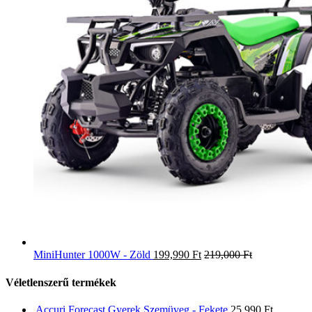
MiniHunter 1000W - Zöld
199,990
Ft
219,000
Ft
Véletlenszerű termékek
Accuri Forecast Gyerek Szemüveg - Fekete
25,990
Ft