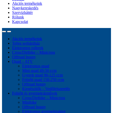
Akciós termékeink
Nagykereskedés
Szervizháttér
Rólunk
Kapcsolat
Akciós termékeink
Teljes webárúház
Elektromos rollerek
Cross/Dirtbike – Minicross
Offroad buggy
Quad – ATV
Elektromos quad
Mini quad 49-50 ccm
Gyerek quad 90-125 ccm
Felnőtt quad 150-250 ccm
Offroad buggy
Kiegészítők – Vedőfelszerelés
Felnőtt és gyermekjárművek
Cross/Dirtbike – Minicross
Minibike
Offroad buggy
Elektromos gyermektraktor