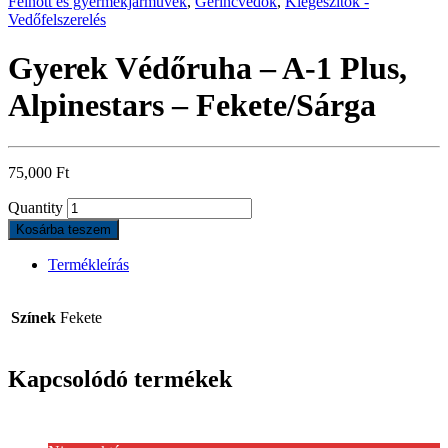
Felnőtt és gyermekjárművek
,
Gerincvédők
,
Kiegészítők -
Vedőfelszerelés
Gyerek Védőruha – A-1 Plus,
Alpinestars – Fekete/Sárga
75,000
Ft
Quantity
Kosárba teszem
Termékleírás
Színek
Fekete
Kapcsolódó termékek