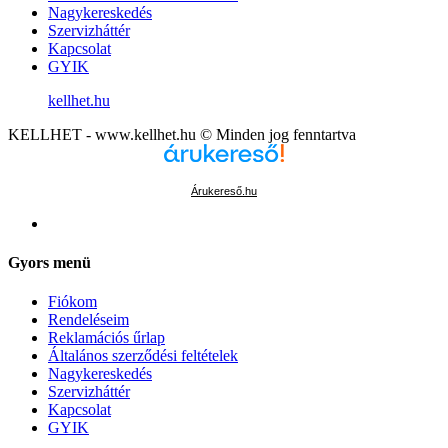
Nagykereskedés
Szervizháttér
Kapcsolat
GYIK
kellhet.hu
KELLHET - www.kellhet.hu © Minden jog fenntartva
Árukereső.hu
Gyors menü
Fiókom
Rendeléseim
Reklamációs űrlap
Általános szerződési feltételek
Nagykereskedés
Szervizháttér
Kapcsolat
GYIK