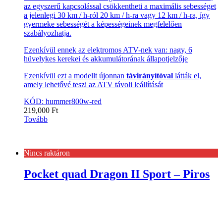
az egyszerű kapcsolással csökkentheti a maximális sebességet
a jelenlegi 30 km / h-ról 20 km / h-ra vagy 12 km / h-ra, így
gyermeke sebességét a képességeinek megfelelően
szabályozhatja.
Ezenkívül ennek az elektromos ATV-nek van: nagy, 6
hüvelykes kerekei és akkumulátorának állapotjelzője
Ezenkívül ezt a modellt újonnan
távirányítóval
látták el,
amely lehetővé teszi az ATV távoli leállítását
KÓD: hummer800w-red
219,000
Ft
Tovább
Nincs raktáron
Pocket quad Dragon II Sport – Piros