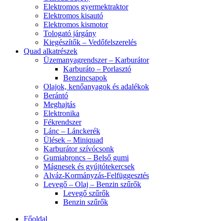
Elektromos gyermektraktor
Elektromos kisautó
Elektromos kismotor
Tologató járgány
Kiegészítők – Vedőfelszerelés
Quad alkatrészek
Üzemanyagrendszer – Karburátor
Karburáto – Porlasztó
Benzincsapok
Olajok, kenőanyagok és adalékok
Berántó
Meghajtás
Elektronika
Fékrendszer
Lánc – Lánckerék
Ülések – Miniquad
Karburátor szívócsonk
Gumiabroncs – Belső gumi
Mágnesek és gyújtótekercsek
Alváz-Kormányzás-Felfüggesztés
Levegő – Olaj – Benzin szűrők
Levegő szűrők
Benzin szűrők
Főoldal