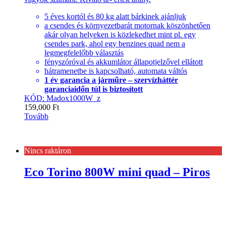
5 éves kortól és 80 kg alatt bárkinek ajánljuk
a csendes és környezetbarát motornak köszönhetően
akár olyan helyeken is közlekedhet mint pl. egy
csendes park, ahol egy benzines quad nem a
legmegfelelőbb választás
fényszóróval és akkumlátor állapotjelzővel ellátott
hátramenetbe is kapcsolható, automata váltós
1 év garancia a járműre – szervízháttér
garanciaidőn túl is biztosított
KÓD: Madox1000W_z
159,000
Ft
Tovább
Nincs raktáron
Eco Torino 800W mini quad – Piros