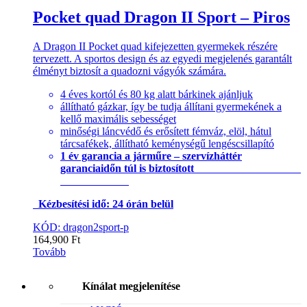
Pocket quad Dragon II Sport – Piros
A Dragon II Pocket quad kifejezetten gyermekek részére
tervezett. A sportos design és az egyedi megjelenés garantált
élményt biztosít a quadozni vágyók számára.
4 éves kortól és 80 kg alatt bárkinek ajánljuk
állítható gázkar, így be tudja állítani gyermekének a
kellő maximális sebességet
minőségi láncvédő és erősített fémváz, elöl, hátul
tárcsafékek, állítható keménységű lengéscsillapító
1 év garancia a járműre – szervízháttér
garanciaidőn túl is biztosított
Kézbesítési idő: 24 órán belül
KÓD: dragon2sport-p
164,900
Ft
Tovább
Kínálat megjelenítése