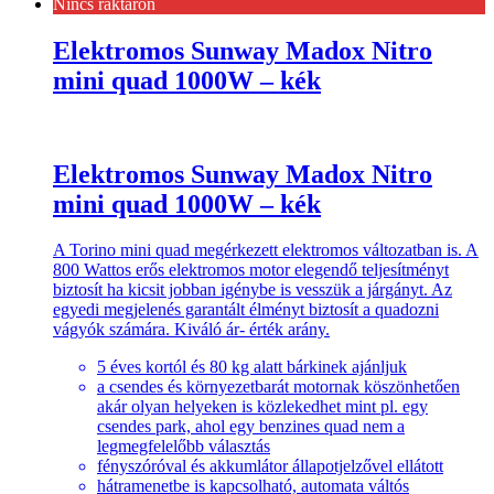
Nincs raktáron
Elektromos Sunway Madox Nitro
mini quad 1000W – kék
Elektromos Sunway Madox Nitro
mini quad 1000W – kék
A Torino mini quad megérkezett elektromos változatban is. A
800 Wattos erős elektromos motor elegendő teljesítményt
biztosít ha kicsit jobban igénybe is vesszük a járgányt. Az
egyedi megjelenés garantált élményt biztosít a quadozni
vágyók számára. Kiváló ár- érték arány.
5 éves kortól és 80 kg alatt bárkinek ajánljuk
a csendes és környezetbarát motornak köszönhetően
akár olyan helyeken is közlekedhet mint pl. egy
csendes park, ahol egy benzines quad nem a
legmegfelelőbb választás
fényszóróval és akkumlátor állapotjelzővel ellátott
hátramenetbe is kapcsolható, automata váltós