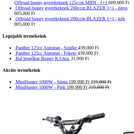
Offroad buggy gyerekeknek 125ccm MIDI - 1+1
609,000
Ft
Offroad buggy gyerekeknek 200ccm BLAZER 1+1 - piros
805,000
Ft
Offroad buggy gyerekeknek 200ccm BLAZER 1+1 - kék
805,000
Ft
Legújabb termékeink
Panther 125cc Automat - Szürke
439,000
Ft
Panther 125cc Automat - Fekete
439,000
Ft
Bal lengőkar Buggy K3-hoz
31,900
Ft
Akciós termékeink
MiniHunter 1000W - Sárga
199,990
Ft
219,000
Ft
MiniHunter 1000W - Pink
199,990
Ft
219,000
Ft