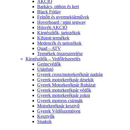
AKCIÓ
Barkács, otthon és kert
Black Friday
Felnőtt és gyermekjárművek
Hoverboard / mini segway
Húsvéti AKCIÓ
Kiegészítők, tartozékok
Kifutott termékek
Medencék és tartozékok
Quad – ATV
Termékek összeszerelése
Kiegészítők – Vedőfelszerelés
Gerincvédők
Utánfutó
Gyerek cross/motorkerékpár nadrág
Gyerek motorkerékpár dzsekik
Gyerek Motorkerékpár Ruházat
Gyerek motorkerékpár védők
Gyerek motorkerékpár zokni
Gyerek motoros csizmák
Motorkerékpár kesztyű
Gyerek Védőszemüveg
Kesztyűk
Sisakok