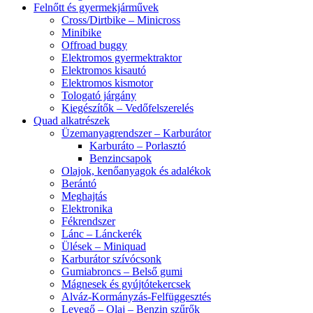
Felnőtt és gyermekjárművek
Cross/Dirtbike – Minicross
Minibike
Offroad buggy
Elektromos gyermektraktor
Elektromos kisautó
Elektromos kismotor
Tologató járgány
Kiegészítők – Vedőfelszerelés
Quad alkatrészek
Üzemanyagrendszer – Karburátor
Karburáto – Porlasztó
Benzincsapok
Olajok, kenőanyagok és adalékok
Berántó
Meghajtás
Elektronika
Fékrendszer
Lánc – Lánckerék
Ülések – Miniquad
Karburátor szívócsonk
Gumiabroncs – Belső gumi
Mágnesek és gyújtótekercsek
Alváz-Kormányzás-Felfüggesztés
Levegő – Olaj – Benzin szűrők