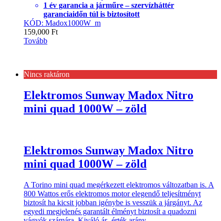
1 év garancia a járműre – szervízháttér
garanciaidőn túl is biztosított
KÓD: Madox1000W_m
159,000
Ft
Tovább
Nincs raktáron
Elektromos Sunway Madox Nitro
mini quad 1000W – zöld
Elektromos Sunway Madox Nitro
mini quad 1000W – zöld
A Torino mini quad megérkezett elektromos változatban is. A
800 Wattos erős elektromos motor elegendő teljesítményt
biztosít ha kicsit jobban igénybe is vesszük a járgányt. Az
egyedi megjelenés garantált élményt biztosít a quadozni
vágyók számára. Kiváló ár- érték arány.