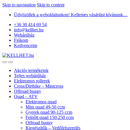
Skip to navigation
Skip to content
Üdvözöllek a weboldalunkon! Kellemes vásárlást kívánunk…
+36 30 414 69 54
info@kellhet.hu
Webárúház
Fiókom
Kedvenceim
Akciós termékeink
Teljes webárúház
Elektromos rollerek
Cross/Dirtbike – Minicross
Offroad buggy
Quad – ATV
Elektromos quad
Mini quad 49-50 ccm
Gyerek quad 90-125 ccm
Felnőtt quad 150-250 ccm
Offroad buggy
Kiegészítők – Vedőfelszerelés