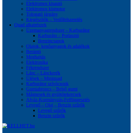
Elektromos kisautó
Elektromos kismotor
Tologató járgány
Kiegészítők – Vedőfelszerelés
Quad alkatrészek
Üzemanyagrendszer – Karburátor
Karburáto – Porlasztó
Benzincsapok
Olajok, kenőanyagok és adalékok
Berántó
Meghajtás
Elektronika
Fékrendszer
Lánc – Lánckerék
Ülések – Miniquad
Karburátor szívócsonk
Gumiabroncs – Belső gumi
Mágnesek és gyújtótekercsek
Alváz-Kormányzás-Felfüggesztés
Levegő – Olaj – Benzin szűrők
Levegő szűrők
Benzin szűrők