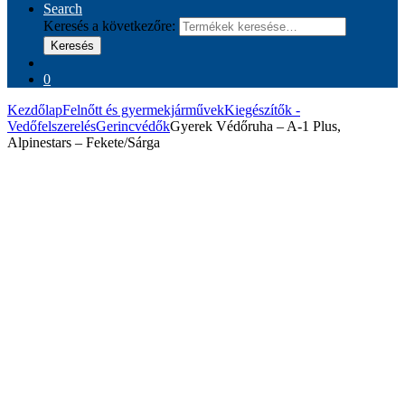
Search
Keresés a következőre:
Keresés
0
Kezdőlap
Felnőtt és gyermekjárművek
Kiegészítők -
Vedőfelszerelés
Gerincvédők
Gyerek Védőruha – A-1 Plus,
Alpinestars – Fekete/Sárga