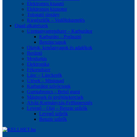
Elektromos kisautó
Elektromos kismotor
Tologató járgány
Kiegészítők – Vedőfelszerelés
Quad alkatrészek
Üzemanyagrendszer – Karburátor
Karburáto – Porlasztó
Benzincsapok
Olajok, kenőanyagok és adalékok
Berántó
Meghajtás
Elektronika
Fékrendszer
Lánc – Lánckerék
Ülések – Miniquad
Karburátor szívócsonk
Gumiabroncs – Belső gumi
Mágnesek és gyújtótekercsek
Alváz-Kormányzás-Felfüggesztés
Levegő – Olaj – Benzin szűrők
Levegő szűrők
Benzin szűrők