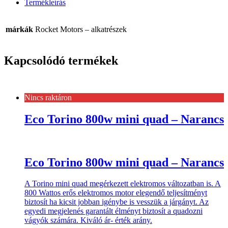
Termékleírás
márkák
Rocket Motors – alkatrészek
Kapcsolódó termékek
Nincs raktáron
Eco Torino 800w mini quad – Narancs
Eco Torino 800w mini quad – Narancs
A Torino mini quad megérkezett elektromos változatban is. A
800 Wattos erős elektromos motor elegendő teljesítményt
biztosít ha kicsit jobban igénybe is vesszük a járgányt. Az
egyedi megjelenés garantált élményt biztosít a quadozni
vágyók számára. Kiváló ár- érték arány.