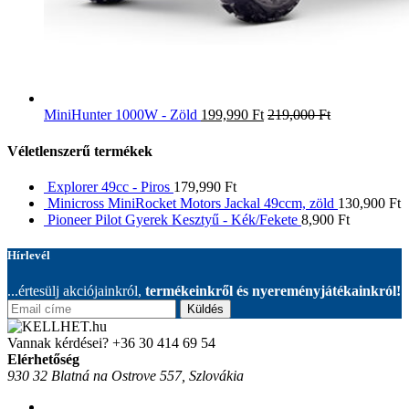
MiniHunter 1000W - Zöld
199,990
Ft
219,000
Ft
Véletlenszerű termékek
Explorer 49cc - Piros
179,990
Ft
Minicross MiniRocket Motors Jackal 49ccm, zöld
130,900
Ft
Pioneer Pilot Gyerek Kesztyű - Kék/Fekete
8,900
Ft
Hírlevél
...értesülj akciójainkról,
termékeinkről és nyereményjátékainkról!
Küldés
Vannak kérdései?
+36 30 414 69 54
Elérhetőség
930 32 Blatná na Ostrove 557, Szlovákia