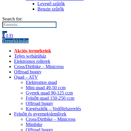
Levegő szűrők
Benzin szűrők
Search for:
0
0
Ft
Termékkínálat
Akciós termékeink
Teljes webárúház
Elektromos rollerek
Cross/Dirtbike – Minicross
Offroad buggy
Quad – ATV
Elektromos quad
Mini quad 49-50 ccm
Gyerek quad 90-125 ccm
Felnőtt quad 150-250 ccm
Offroad buggy
Kiegészítők – Vedőfelszerelés
Felnőtt és gyermekjárművek
Cross/Dirtbike – Minicross
Minibike
Offroad buggy