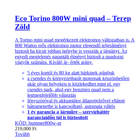
Eco Torino 800W mini quad – Terep
Zöld
A Torino mini quad megérkezett elektromos változatban is. A
800 Wattos erős elektromos motor elegendő teljesítményt
biztosít ha kicsit jobban igénybe is vesszük a járgányt. Az
egyedi megjelenés garantált élményt biztosít a quadozni
vágyók számára. Kiváló ár- érték arány.
5 éves kortól és 80 kg alatt bárkinek ajánljuk
a csendes és környezetbarát motornak köszönhetően
akár olyan helyeken is közlekedhet mint pl. egy
csendes park, ahol egy benzines quad nem a
legmegfelelőbb választás
fényszóróval és akkumlátor állapotjelzővel ellátott
hátramenetbe is kapcsolható, automata váltós
1 év garancia a járműre – szervízháttér
garanciaidőn túl is biztosított
KÓD: hummer800w-gr
219,000
Ft
Tovább