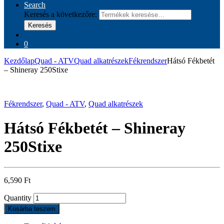
Search
Keresés a következőre:
Keresés
0
Kezdőlap
Quad - ATV
Quad alkatrészek
Fékrendszer
Hátsó Fékbetét
– Shineray 250Stixe
Fékrendszer
,
Quad - ATV
,
Quad alkatrészek
Hátsó Fékbetét – Shineray
250Stixe
6,590
Ft
Quantity
Kosárba teszem