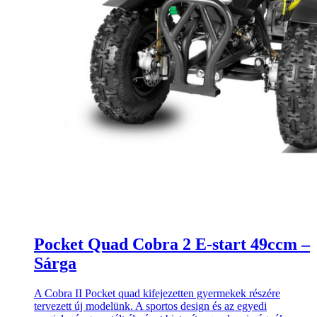
Pocket Quad Cobra 2 E-start 49ccm –
Sárga
A Cobra II Pocket quad kifejezetten gyermekek részére
tervezett új modelünk. A sportos design és az egyedi