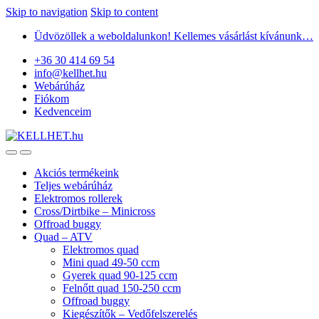
Skip to navigation
Skip to content
Üdvözöllek a weboldalunkon! Kellemes vásárlást kívánunk…
+36 30 414 69 54
info@kellhet.hu
Webárúház
Fiókom
Kedvenceim
Akciós termékeink
Teljes webárúház
Elektromos rollerek
Cross/Dirtbike – Minicross
Offroad buggy
Quad – ATV
Elektromos quad
Mini quad 49-50 ccm
Gyerek quad 90-125 ccm
Felnőtt quad 150-250 ccm
Offroad buggy
Kiegészítők – Vedőfelszerelés