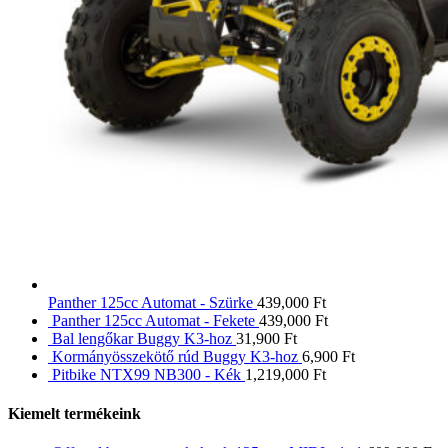
Panther 125cc Automat - Szürke
439,000
Ft
Panther 125cc Automat - Fekete
439,000
Ft
Bal lengőkar Buggy K3-hoz
31,900
Ft
Kormányösszekötő rúd Buggy K3-hoz
6,900
Ft
Pitbike NTX99 NB300 - Kék
1,219,000
Ft
Kiemelt termékeink