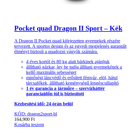
Pocket quad Dragon II Sport – Kék
A Dragon II Pocket quad kifejezetten gyermekek részére
tervezett. A sportos design és az egyedi megjelenés garantált
élményt biztosít a quadozni vágyók számára.
4 éves kortól és 80 kg alatt bárkinek ajánljuk
állítható gázkar, így be tudja állítani gyermekének a
kellő maximális sebességet
minőségi láncvédő és erősített fémváz, elöl, hátul
tárcsafékek, állítható keménységű lengéscsillapító
1 év garancia a járműre – szervízháttér
garanciaidőn túl is biztosított
Kézbesítési idő: 24 órán belül
KÓD: dragon2sport-bl
164,900
Ft
Kosárba teszem