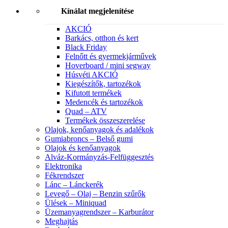
Kínálat megjelenítése
AKCIÓ
Barkács, otthon és kert
Black Friday
Felnőtt és gyermekjárművek
Hoverboard / mini segway
Húsvéti AKCIÓ
Kiegészítők, tartozékok
Kifutott termékek
Medencék és tartozékok
Quad – ATV
Termékek összeszerelése
Olajok, kenőanyagok és adalékok
Gumiabroncs – Belső gumi
Olajok és kenőanyagok
Alváz-Kormányzás-Felfüggesztés
Elektronika
Fékrendszer
Lánc – Lánckerék
Levegő – Olaj – Benzin szűrők
Ülések – Miniquad
Üzemanyagrendszer – Karburátor
Meghajtás