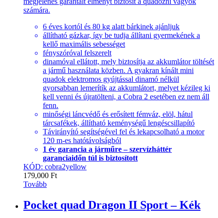
megjelenés garantált élményt biztosít a quadozni vágyók
számára.
6 éves kortól és 80 kg alatt bárkinek ajánljuk
állítható gázkar, így be tudja állítani gyermekének a
kellő maximális sebességet
fényszóróval felszerelt
dinamóval ellátott, mely biztosítja az akkumlátor töltését
a jármű használata közben. A gyakran kínált mini
quadok elektromos gyújtással dinamó nélkül
gyorsabban lemerítík az akkumlátort, melyet kézileg ki
kell venni és újratölteni, a Cobra 2 esetében ez nem áll
fenn.
minőségi láncvédő és erősített fémváz, elöl, hátul
tárcsafékek, állítható keménységű lengéscsillapító
Távirányító segítségével fel és lekapcsolható a motor
120 m-es hatótávolságból
1 év garancia a járműre – szervízháttér
garanciaidőn túl is biztosított
KÓD: cobra2yellow
179,000
Ft
Tovább
Pocket quad Dragon II Sport – Kék