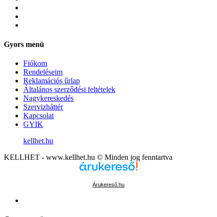
Gyors menü
Fiókom
Rendeléseim
Reklamációs űrlap
Általános szerződési feltételek
Nagykereskedés
Szervizháttér
Kapcsolat
GYIK
kellhet.hu
KELLHET - www.kellhet.hu © Minden jog fenntartva
Árukereső.hu