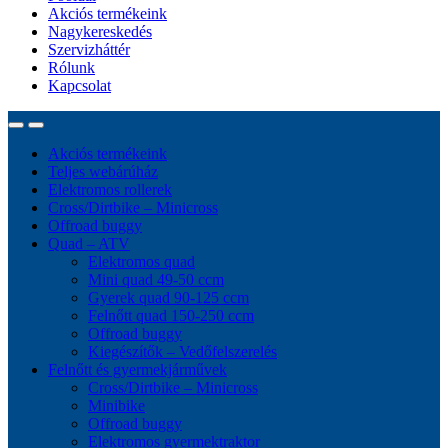
Akciós termékeink
Nagykereskedés
Szervizháttér
Rólunk
Kapcsolat
Akciós termékeink
Teljes webárúház
Elektromos rollerek
Cross/Dirtbike – Minicross
Offroad buggy
Quad – ATV
Elektromos quad
Mini quad 49-50 ccm
Gyerek quad 90-125 ccm
Felnőtt quad 150-250 ccm
Offroad buggy
Kiegészítők – Vedőfelszerelés
Felnőtt és gyermekjárművek
Cross/Dirtbike – Minicross
Minibike
Offroad buggy
Elektromos gyermektraktor