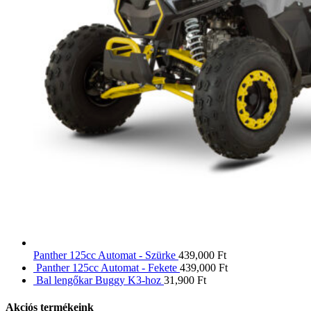
Panther 125cc Automat - Szürke
439,000
Ft
Panther 125cc Automat - Fekete
439,000
Ft
Bal lengőkar Buggy K3-hoz
31,900
Ft
Akciós termékeink