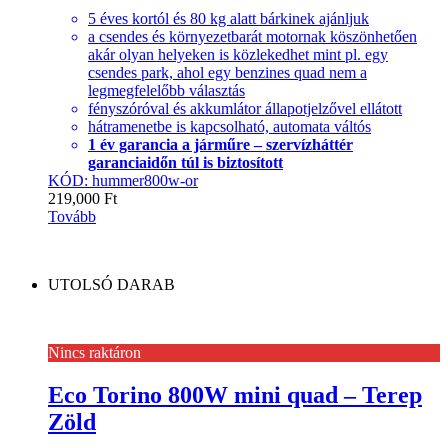
5 éves kortól és 80 kg alatt bárkinek ajánljuk
a csendes és környezetbarát motornak köszönhetően
akár olyan helyeken is közlekedhet mint pl. egy
csendes park, ahol egy benzines quad nem a
legmegfelelőbb választás
fényszóróval és akkumlátor állapotjelzővel ellátott
hátramenetbe is kapcsolható, automata váltós
1 év garancia a járműre – szervízháttér
garanciaidőn túl is biztosított
KÓD: hummer800w-or
219,000
Ft
Tovább
UTOLSÓ DARAB
Nincs raktáron
Eco Torino 800W mini quad – Terep
Zöld