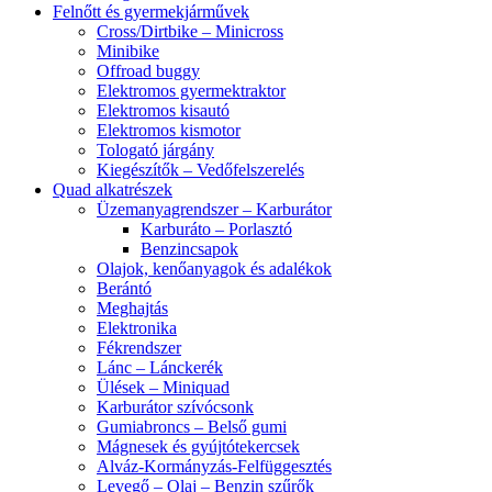
Felnőtt és gyermekjárművek
Cross/Dirtbike – Minicross
Minibike
Offroad buggy
Elektromos gyermektraktor
Elektromos kisautó
Elektromos kismotor
Tologató járgány
Kiegészítők – Vedőfelszerelés
Quad alkatrészek
Üzemanyagrendszer – Karburátor
Karburáto – Porlasztó
Benzincsapok
Olajok, kenőanyagok és adalékok
Berántó
Meghajtás
Elektronika
Fékrendszer
Lánc – Lánckerék
Ülések – Miniquad
Karburátor szívócsonk
Gumiabroncs – Belső gumi
Mágnesek és gyújtótekercsek
Alváz-Kormányzás-Felfüggesztés
Levegő – Olaj – Benzin szűrők