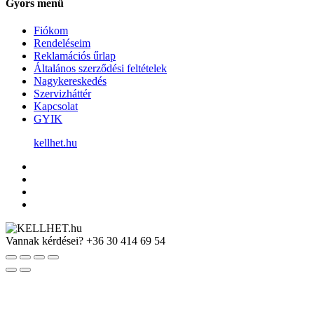
Gyors menü
Fiókom
Rendeléseim
Reklamációs űrlap
Általános szerződési feltételek
Nagykereskedés
Szervizháttér
Kapcsolat
GYIK
kellhet.hu
Vannak kérdései?
+36 30 414 69 54