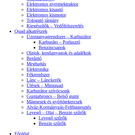
Elektromos gyermektraktor
Elektromos kisautó
Elektromos kismotor
Tologató járgány
Kiegészítők – Vedőfelszerelés
Quad alkatrészek
Üzemanyagrendszer – Karburátor
Karburáto – Porlasztó
Benzincsapok
Olajok, kenőanyagok és adalékok
Berántó
Meghajtás
Elektronika
Fékrendszer
Lánc – Lánckerék
Ülések – Miniquad
Karburátor szívócsonk
Gumiabroncs – Belső gumi
Mágnesek és gyújtótekercsek
Alváz-Kormányzás-Felfüggesztés
Levegő – Olaj – Benzin szűrők
Levegő szűrők
Benzin szűrők
Főoldal