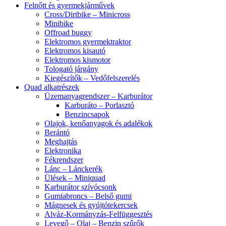
Felnőtt és gyermekjárművek
Cross/Dirtbike – Minicross
Minibike
Offroad buggy
Elektromos gyermektraktor
Elektromos kisautó
Elektromos kismotor
Tologató járgány
Kiegészítők – Vedőfelszerelés
Quad alkatrészek
Üzemanyagrendszer – Karburátor
Karburáto – Porlasztó
Benzincsapok
Olajok, kenőanyagok és adalékok
Berántó
Meghajtás
Elektronika
Fékrendszer
Lánc – Lánckerék
Ülések – Miniquad
Karburátor szívócsonk
Gumiabroncs – Belső gumi
Mágnesek és gyújtótekercsek
Alváz-Kormányzás-Felfüggesztés
Levegő – Olaj – Benzin szűrők