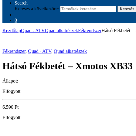
Search
Keresés a következőre:
Keresés
0
Kezdőlap
Quad - ATV
Quad alkatrészek
Fékrendszer
Hátsó Fékbetét 
Fékrendszer
,
Quad - ATV
,
Quad alkatrészek
Hátsó Fékbetét – Xmotos XB33 
Állapot:
Elfogyott
6,590
Ft
Elfogyott