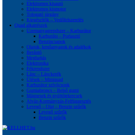
Elektromos kisautó
Elektromos kismotor
Tologató járgány
Kiegészítők – Vedőfelszerelés
Quad alkatrészek
Üzemanyagrendszer – Karburátor
Karburáto – Porlasztó
Benzincsapok
Olajok, kenőanyagok és adalékok
Berántó
Meghajtás
Elektronika
Fékrendszer
Lánc – Lánckerék
Ülések – Miniquad
Karburátor szívócsonk
Gumiabroncs – Belső gumi
Mágnesek és gyújtótekercsek
Alváz-Kormányzás-Felfüggesztés
Levegő – Olaj – Benzin szűrők
Levegő szűrők
Benzin szűrők