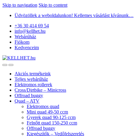
Skip to navigation
Skip to content
Üdvözöllek a weboldalunkon! Kellemes vásárlást kívánunk…
+36 30 414 69 54
info@kellhet.hu
Webárúház
Fiókom
Kedvenceim
Akciós termékeink
Teljes webárúház
Elektromos rollerek
Cross/Dirtbike – Minicross
Offroad buggy
Quad – ATV
Elektromos quad
Mini quad 49-50 ccm
Gyerek quad 90-125 ccm
Felnőtt quad 150-250 ccm
Offroad buggy
Kiegészítők – Vedőfelszerelés