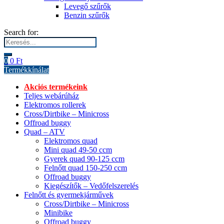
Levegő szűrők
Benzin szűrők
Search for:
0
0
Ft
Termékkínálat
Akciós termékeink
Teljes webárúház
Elektromos rollerek
Cross/Dirtbike – Minicross
Offroad buggy
Quad – ATV
Elektromos quad
Mini quad 49-50 ccm
Gyerek quad 90-125 ccm
Felnőtt quad 150-250 ccm
Offroad buggy
Kiegészítők – Vedőfelszerelés
Felnőtt és gyermekjárművek
Cross/Dirtbike – Minicross
Minibike
Offroad buggy