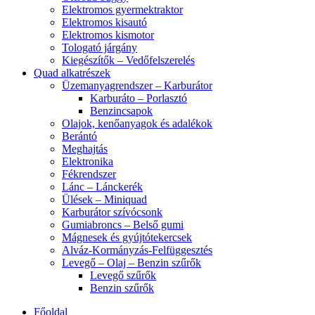
Elektromos gyermektraktor
Elektromos kisautó
Elektromos kismotor
Tologató járgány
Kiegészítők – Vedőfelszerelés
Quad alkatrészek
Üzemanyagrendszer – Karburátor
Karburáto – Porlasztó
Benzincsapok
Olajok, kenőanyagok és adalékok
Berántó
Meghajtás
Elektronika
Fékrendszer
Lánc – Lánckerék
Ülések – Miniquad
Karburátor szívócsonk
Gumiabroncs – Belső gumi
Mágnesek és gyújtótekercsek
Alváz-Kormányzás-Felfüggesztés
Levegő – Olaj – Benzin szűrők
Levegő szűrők
Benzin szűrők
Főoldal