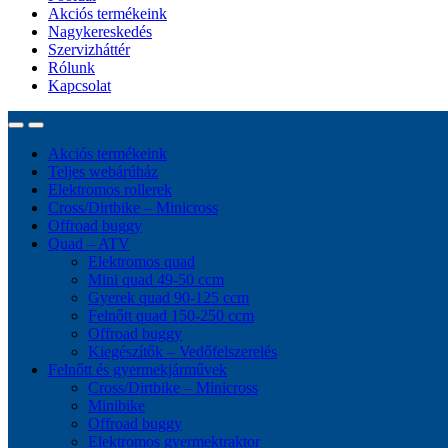
Akciós termékeink
Nagykereskedés
Szervizháttér
Rólunk
Kapcsolat
Akciós termékeink
Teljes webárúház
Elektromos rollerek
Cross/Dirtbike – Minicross
Offroad buggy
Quad – ATV
Elektromos quad
Mini quad 49-50 ccm
Gyerek quad 90-125 ccm
Felnőtt quad 150-250 ccm
Offroad buggy
Kiegészítők – Vedőfelszerelés
Felnőtt és gyermekjárművek
Cross/Dirtbike – Minicross
Minibike
Offroad buggy
Elektromos gyermektraktor