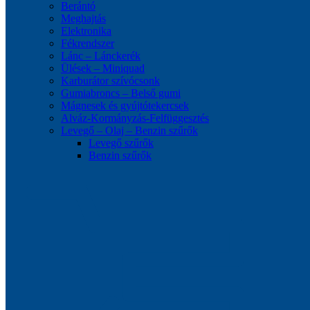
Berántó
Meghajtás
Elektronika
Fékrendszer
Lánc – Lánckerék
Ülések – Miniquad
Karburátor szívócsonk
Gumiabroncs – Belső gumi
Mágnesek és gyújtótekercsek
Alváz-Kormányzás-Felfüggesztés
Levegő – Olaj – Benzin szűrők
Levegő szűrők
Benzin szűrők