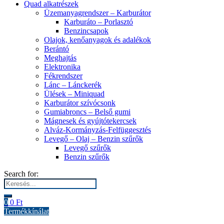
Quad alkatrészek
Üzemanyagrendszer – Karburátor
Karburáto – Porlasztó
Benzincsapok
Olajok, kenőanyagok és adalékok
Berántó
Meghajtás
Elektronika
Fékrendszer
Lánc – Lánckerék
Ülések – Miniquad
Karburátor szívócsonk
Gumiabroncs – Belső gumi
Mágnesek és gyújtótekercsek
Alváz-Kormányzás-Felfüggesztés
Levegő – Olaj – Benzin szűrők
Levegő szűrők
Benzin szűrők
Search for:
0
0
Ft
Termékkínálat