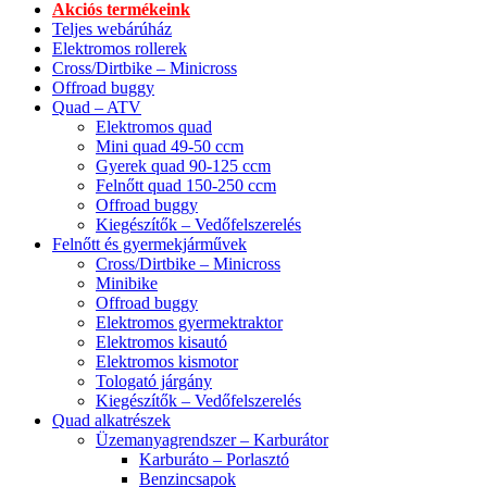
Akciós termékeink
Teljes webárúház
Elektromos rollerek
Cross/Dirtbike – Minicross
Offroad buggy
Quad – ATV
Elektromos quad
Mini quad 49-50 ccm
Gyerek quad 90-125 ccm
Felnőtt quad 150-250 ccm
Offroad buggy
Kiegészítők – Vedőfelszerelés
Felnőtt és gyermekjárművek
Cross/Dirtbike – Minicross
Minibike
Offroad buggy
Elektromos gyermektraktor
Elektromos kisautó
Elektromos kismotor
Tologató járgány
Kiegészítők – Vedőfelszerelés
Quad alkatrészek
Üzemanyagrendszer – Karburátor
Karburáto – Porlasztó
Benzincsapok