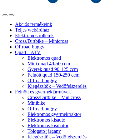
Akciós termékeink
Teljes webárúház
Elektromos rollerek
Cross/Dirtbike – Minicross
Offroad buggy
Quad – ATV
Elektromos quad
Mini quad 49-50 ccm
Gyerek quad 90-125 ccm
Felnőtt quad 150-250 ccm
Offroad buggy
Kiegészítők – Vedőfelszerelés
Felnőtt és gyermekjárművek
Cross/Dirtbike – Minicross
Minibike
Offroad buggy
Elektromos gyermektraktor
Elektromos kisautó
Elektromos kismotor
Tologató járgány
Kiegészítők – Vedőfelszerelés