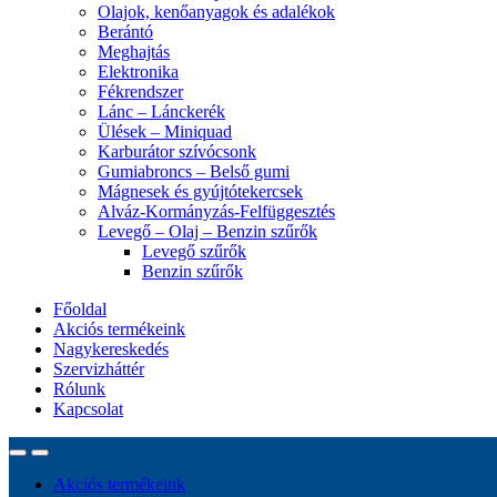
Olajok, kenőanyagok és adalékok
Berántó
Meghajtás
Elektronika
Fékrendszer
Lánc – Lánckerék
Ülések – Miniquad
Karburátor szívócsonk
Gumiabroncs – Belső gumi
Mágnesek és gyújtótekercsek
Alváz-Kormányzás-Felfüggesztés
Levegő – Olaj – Benzin szűrők
Levegő szűrők
Benzin szűrők
Főoldal
Akciós termékeink
Nagykereskedés
Szervizháttér
Rólunk
Kapcsolat
Akciós termékeink