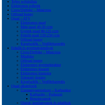
Teljes webárúház
Elektromos rollerek
Cross/Dirtbike – Minicross
Offroad buggy
Quad – ATV
Elektromos quad
Mini quad 49-50 ccm
Gyerek quad 90-125 ccm
Felnőtt quad 150-250 ccm
Offroad buggy
Kiegészítők – Vedőfelszerelés
Felnőtt és gyermekjárművek
Cross/Dirtbike – Minicross
Minibike
Offroad buggy
Elektromos gyermektraktor
Elektromos kisautó
Elektromos kismotor
Tologató járgány
Kiegészítők – Vedőfelszerelés
Quad alkatrészek
Üzemanyagrendszer – Karburátor
Karburáto – Porlasztó
Benzincsapok
Olajok, kenőanyagok és adalékok