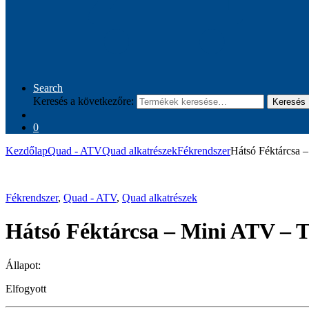
Search
Keresés a következőre:
Keresés
0
Kezdőlap
Quad - ATV
Quad alkatrészek
Fékrendszer
Hátsó Féktárcsa 
Fékrendszer
,
Quad - ATV
,
Quad alkatrészek
Hátsó Féktárcsa – Mini ATV – T
Állapot:
Elfogyott