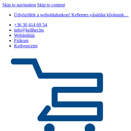
Skip to navigation
Skip to content
Üdvözöllek a weboldalunkon! Kellemes vásárlást kívánunk…
+36 30 414 69 54
info@kellhet.hu
Webárúház
Fiókom
Kedvenceim