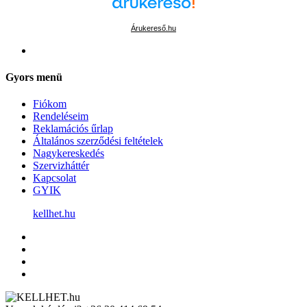
Árukereső.hu
Gyors menü
Fiókom
Rendeléseim
Reklamációs űrlap
Általános szerződési feltételek
Nagykereskedés
Szervizháttér
Kapcsolat
GYIK
kellhet.hu