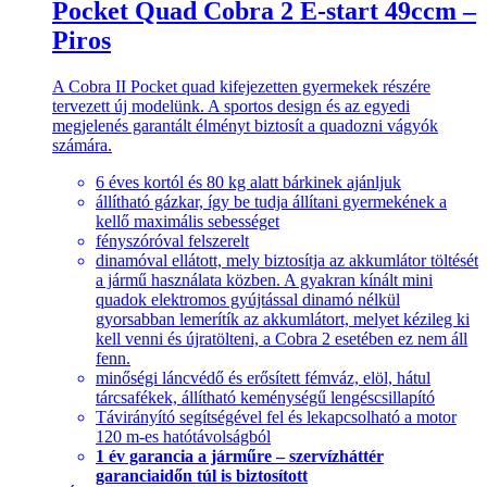
Pocket Quad Cobra 2 E-start 49ccm –
Piros
A Cobra II Pocket quad kifejezetten gyermekek részére
tervezett új modelünk. A sportos design és az egyedi
megjelenés garantált élményt biztosít a quadozni vágyók
számára.
6 éves kortól és 80 kg alatt bárkinek ajánljuk
állítható gázkar, így be tudja állítani gyermekének a
kellő maximális sebességet
fényszóróval felszerelt
dinamóval ellátott, mely biztosítja az akkumlátor töltését
a jármű használata közben. A gyakran kínált mini
quadok elektromos gyújtással dinamó nélkül
gyorsabban lemerítík az akkumlátort, melyet kézileg ki
kell venni és újratölteni, a Cobra 2 esetében ez nem áll
fenn.
minőségi láncvédő és erősített fémváz, elöl, hátul
tárcsafékek, állítható keménységű lengéscsillapító
Távirányító segítségével fel és lekapcsolható a motor
120 m-es hatótávolságból
1 év garancia a járműre – szervízháttér
garanciaidőn túl is biztosított