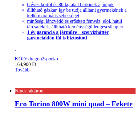
6 éves kortól és 80 kg alatt bárkinek ajánljuk
állítható gázkar, így be tudja állítani gyermekének a
kellő maximális sebességet
minőségi láncvédő és erősített fémváz, elöl, hátul
tárcsafékek, állítható keménységű lengéscsillapító
1 év garancia a járműre – szervízháttér
garanciaidőn túl is biztosított
KÓD: dragon2sport-b
164,900
Ft
Tovább
Nincs raktáron
Eco Torino 800W mini quad – Fekete