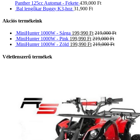
Panther 125cc Automat - Fekete
439,000
Ft
Bal lengőkar Buggy K3-hoz
31,900
Ft
Akciós termékeink
MiniHunter 1000W - Sárga
199,990
Ft
219,000
Ft
MiniHunter 1000W - Pink
199,990
Ft
219,000
Ft
MiniHunter 1000W - Zöld
199,990
Ft
219,000
Ft
Véletlenszerű termékek