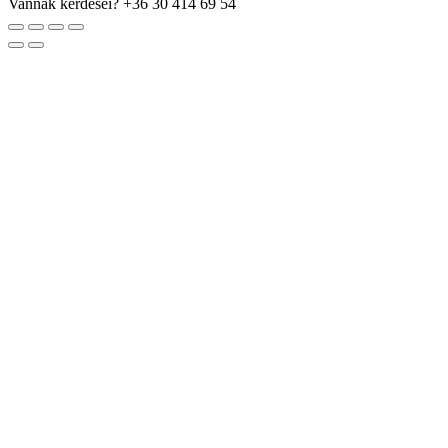
Vannak kérdései?
+36 30 414 69 54