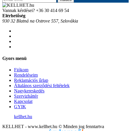
Vannak kérdései?
+36 30 414 69 54
Elérhetőség
930 32 Blatná na Ostrove 557, Szlovákia
Gyors menü
Fiókom
Rendeléseim
Reklamációs űrlap
Általános szerződési feltételek
Nagykereskedés
Szervizháttér
Kapcsolat
GYIK
kellhet.hu
KELLHET - www.kellhet.hu © Minden jog fenntartva