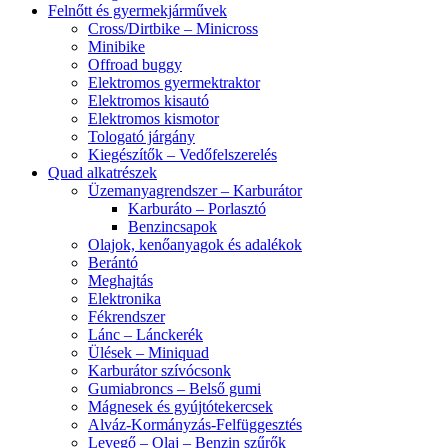
Felnőtt és gyermekjárművek
Cross/Dirtbike – Minicross
Minibike
Offroad buggy
Elektromos gyermektraktor
Elektromos kisautó
Elektromos kismotor
Tologató járgány
Kiegészítők – Vedőfelszerelés
Quad alkatrészek
Üzemanyagrendszer – Karburátor
Karburáto – Porlasztó
Benzincsapok
Olajok, kenőanyagok és adalékok
Berántó
Meghajtás
Elektronika
Fékrendszer
Lánc – Lánckerék
Ülések – Miniquad
Karburátor szívócsonk
Gumiabroncs – Belső gumi
Mágnesek és gyújtótekercsek
Alváz-Kormányzás-Felfüggesztés
Levegő – Olaj – Benzin szűrők