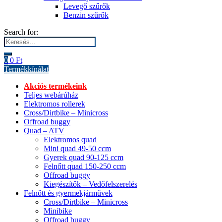
Levegő szűrők
Benzin szűrők
Search for:
0
0
Ft
Termékkínálat
Akciós termékeink
Teljes webárúház
Elektromos rollerek
Cross/Dirtbike – Minicross
Offroad buggy
Quad – ATV
Elektromos quad
Mini quad 49-50 ccm
Gyerek quad 90-125 ccm
Felnőtt quad 150-250 ccm
Offroad buggy
Kiegészítők – Vedőfelszerelés
Felnőtt és gyermekjárművek
Cross/Dirtbike – Minicross
Minibike
Offroad buggy