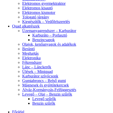
Elektromos gyermektraktor
Elektromos kisautó
Elektromos kismotor
Tologató járgány
Kiegészítők – Vedőfelszerelés
Quad alkatrészek
Üzemanyagrendszer – Karburátor
Karburáto – Porlasztó
Benzincsapok
Olajok, kenőanyagok és adalékok
Berántó
Meghajtás
Elektronika
Fékrendszer
Lánc – Lánckerék
Ülések – Miniquad
Karburátor szívócsonk
Gumiabroncs – Belső gumi
Mágnesek és gyújtótekercsek
Alváz-Kormányzás-Felfüggesztés
Levegő – Olaj – Benzin szűrők
Levegő szűrők
Benzin szűrők
Főoldal