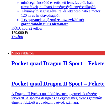
minőségi láncvédő és erősített fémváz, elöl, hátul
tárcsafékek, állítható keménységű lengéscsillapító
Távirányító segítségével fel és lekapcsolható a motor
120 m-es hatótávolságból
1 év garancia a járműre – szervízháttér
garanciaidőn túl is biztosított
KÓD: cobra2yellow
179,000
Ft
Tovább
Nincs raktáron
Pocket quad Dragon II Sport – Fekete
Pocket quad Dragon II Sport – Fekete
A Dragon II Pocket quad kifejezetten gyermekek részére
tervezett. A sportos design és az egyedi megjelenés garantált
élményt biztosít a quadozni vágyók számára.