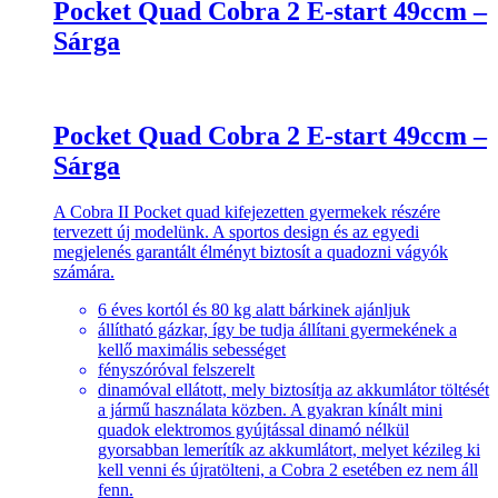
Pocket Quad Cobra 2 E-start 49ccm –
Sárga
Pocket Quad Cobra 2 E-start 49ccm –
Sárga
A Cobra II Pocket quad kifejezetten gyermekek részére
tervezett új modelünk. A sportos design és az egyedi
megjelenés garantált élményt biztosít a quadozni vágyók
számára.
6 éves kortól és 80 kg alatt bárkinek ajánljuk
állítható gázkar, így be tudja állítani gyermekének a
kellő maximális sebességet
fényszóróval felszerelt
dinamóval ellátott, mely biztosítja az akkumlátor töltését
a jármű használata közben. A gyakran kínált mini
quadok elektromos gyújtással dinamó nélkül
gyorsabban lemerítík az akkumlátort, melyet kézileg ki
kell venni és újratölteni, a Cobra 2 esetében ez nem áll
fenn.