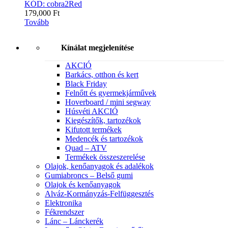
KÓD: cobra2Red
179,000
Ft
Tovább
Kínálat megjelenítése
AKCIÓ
Barkács, otthon és kert
Black Friday
Felnőtt és gyermekjárművek
Hoverboard / mini segway
Húsvéti AKCIÓ
Kiegészítők, tartozékok
Kifutott termékek
Medencék és tartozékok
Quad – ATV
Termékek összeszerelése
Olajok, kenőanyagok és adalékok
Gumiabroncs – Belső gumi
Olajok és kenőanyagok
Alváz-Kormányzás-Felfüggesztés
Elektronika
Fékrendszer
Lánc – Lánckerék