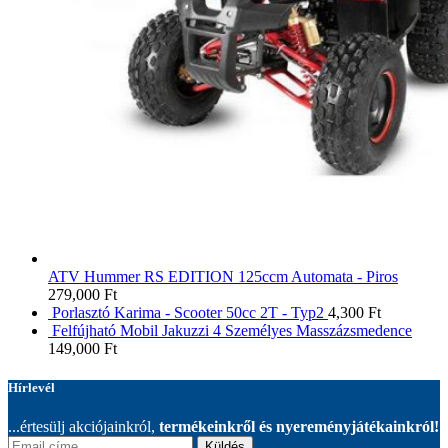
ATV Hummer RS EDITION 125ccm Automata - Piros
279,000
Ft
Porlasztó Karima - Scooter 50cc 2T - Typ2
4,300
Ft
Felfújható Mobil Jakuzzi 4 Személyes Masszázsmedence
149,000
Ft
Hírlevél
...értesülj akciójainkról,
termékeinkről és nyereményjátékainkról!
Küldés