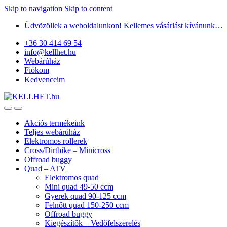
Skip to navigation
Skip to content
Üdvözöllek a weboldalunkon! Kellemes vásárlást kívánunk…
+36 30 414 69 54
info@kellhet.hu
Webárúház
Fiókom
Kedvenceim
Akciós termékeink
Teljes webárúház
Elektromos rollerek
Cross/Dirtbike – Minicross
Offroad buggy
Quad – ATV
Elektromos quad
Mini quad 49-50 ccm
Gyerek quad 90-125 ccm
Felnőtt quad 150-250 ccm
Offroad buggy
Kiegészítők – Vedőfelszerelés