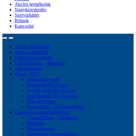
Akciós termékeink
Nagykereskedés
Szervizháttér
Rólunk
Kapcsolat
Akciós termékeink
Teljes webárúház
Elektromos rollerek
Cross/Dirtbike – Minicross
Offroad buggy
Quad – ATV
Elektromos quad
Mini quad 49-50 ccm
Gyerek quad 90-125 ccm
Felnőtt quad 150-250 ccm
Offroad buggy
Kiegészítők – Vedőfelszerelés
Felnőtt és gyermekjárművek
Cross/Dirtbike – Minicross
Minibike
Offroad buggy
Elektromos gyermektraktor