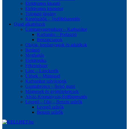
Elektromos kisautó
Elektromos kismotor
Tologató járgány
Kiegészítők – Vedőfelszerelés
Quad alkatrészek
Üzemanyagrendszer – Karburátor
Karburáto – Porlasztó
Benzincsapok
Olajok, kenőanyagok és adalékok
Berántó
Meghajtás
Elektronika
Fékrendszer
Lánc – Lánckerék
Ülések – Miniquad
Karburátor szívócsonk
Gumiabroncs – Belső gumi
Mágnesek és gyújtótekercsek
Alváz-Kormányzás-Felfüggesztés
Levegő – Olaj – Benzin szűrők
Levegő szűrők
Benzin szűrők