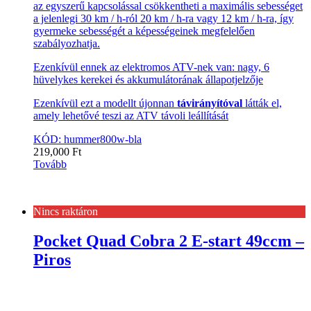
az egyszerű kapcsolással csökkentheti a maximális sebességet
a jelenlegi 30 km / h-ról 20 km / h-ra vagy 12 km / h-ra, így
gyermeke sebességét a képességeinek megfelelően
szabályozhatja.
Ezenkívül ennek az elektromos ATV-nek van: nagy, 6
hüvelykes kerekei és akkumulátorának állapotjelzője
Ezenkívül ezt a modellt újonnan
távirányítóval
látták el,
amely lehetővé teszi az ATV távoli leállítását
KÓD: hummer800w-bla
219,000
Ft
Tovább
Nincs raktáron
Pocket Quad Cobra 2 E-start 49ccm –
Piros