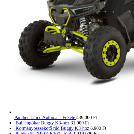
Panther 125cc Automat - Fekete
439,000
Ft
Bal lengőkar Buggy K3-hoz
31,900
Ft
Kormányösszekötő rúd Buggy K3-hoz
6,900
Ft
Pitbike NTX99 NB300 - Kék
1,219,000
Ft