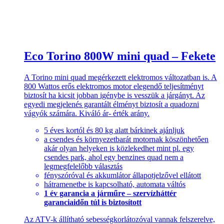
Eco Torino 800W mini quad – Fekete
A Torino mini quad megérkezett elektromos változatban is. A
800 Wattos erős elektromos motor elegendő teljesítményt
biztosít ha kicsit jobban igénybe is vesszük a járgányt. Az
egyedi megjelenés garantált élményt biztosít a quadozni
vágyók számára. Kiváló ár- érték arány.
5 éves kortól és 80 kg alatt bárkinek ajánljuk
a csendes és környezetbarát motornak köszönhetően
akár olyan helyeken is közlekedhet mint pl. egy
csendes park, ahol egy benzines quad nem a
legmegfelelőbb választás
fényszóróval és akkumlátor állapotjelzővel ellátott
hátramenetbe is kapcsolható, automata váltós
1 év garancia a járműre – szervízháttér
garanciaidőn túl is biztosított
Az ATV-k állítható sebességkorlátozóval vannak felszerelve,