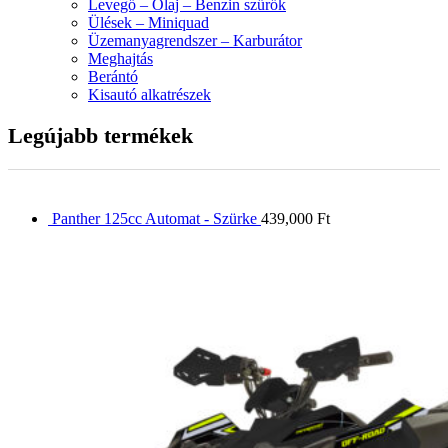
Levegő – Olaj – Benzin szűrők
Ülések – Miniquad
Üzemanyagrendszer – Karburátor
Meghajtás
Berántó
Kisautó alkatrészek
Legújabb termékek
Panther 125cc Automat - Szürke
439,000
Ft