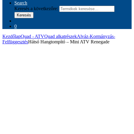
Search
Keresés a következőre:
Keresés
0
Kezdőlap
Quad - ATV
Quad alkatrészek
Alváz-Kormányzás-
Felfüggesztés
Hátsó Hangtompító – Mini ATV Renegade