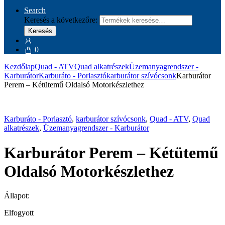
Search
Keresés a következőre:
Keresés
0
Kezdőlap
Quad - ATV
Quad alkatrészek
Üzemanyagrendszer -
Karburátor
Karburáto - Porlasztó
karburátor szívócsonk
Karburátor
Perem – Kétütemű Oldalsó Motorkészlethez
Karburáto - Porlasztó
,
karburátor szívócsonk
,
Quad - ATV
,
Quad
alkatrészek
,
Üzemanyagrendszer - Karburátor
Karburátor Perem – Kétütemű
Oldalsó Motorkészlethez
Állapot:
Elfogyott