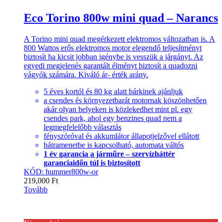
Eco Torino 800w mini quad – Narancs
A Torino mini quad megérkezett elektromos változatban is. A
800 Wattos erős elektromos motor elegendő teljesítményt
biztosít ha kicsit jobban igénybe is vesszük a járgányt. Az
egyedi megjelenés garantált élményt biztosít a quadozni
vágyók számára. Kiváló ár- érték arány.
5 éves kortól és 80 kg alatt bárkinek ajánljuk
a csendes és környezetbarát motornak köszönhetően
akár olyan helyeken is közlekedhet mint pl. egy
csendes park, ahol egy benzines quad nem a
legmegfelelőbb választás
fényszóróval és akkumlátor állapotjelzővel ellátott
hátramenetbe is kapcsolható, automata váltós
1 év garancia a járműre – szervízháttér
garanciaidőn túl is biztosított
KÓD: hummer800w-or
219,000
Ft
Tovább