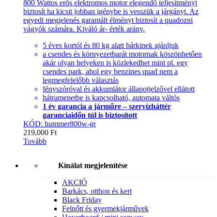
800 Wattos erős elektromos motor elegendő teljesítményt
biztosít ha kicsit jobban igénybe is vesszük a járgányt. Az
egyedi megjelenés garantált élményt biztosít a quadozni
vágyók számára. Kiváló ár- érték arány.
5 éves kortól és 80 kg alatt bárkinek ajánljuk
a csendes és környezetbarát motornak köszönhetően
akár olyan helyeken is közlekedhet mint pl. egy
csendes park, ahol egy benzines quad nem a
legmegfelelőbb választás
fényszóróval és akkumlátor állapotjelzővel ellátott
hátramenetbe is kapcsolható, automata váltós
1 év garancia a járműre – szervízháttér
garanciaidőn túl is biztosított
KÓD: hummer800w-gr
219,000
Ft
Tovább
Kínálat megjelenítése
AKCIÓ
Barkács, otthon és kert
Black Friday
Felnőtt és gyermekjárművek