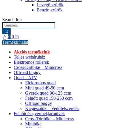
Levegő szűrők
Benzin szűrők
Search for:
0
0
Ft
Termékkínálat
Akciós termékeink
Teljes webárúház
Elektromos rollerek
Cross/Dirtbike – Minicross
Offroad buggy
Quad – ATV
Elektromos quad
Mini quad 49-50 ccm
Gyerek quad 90-125 ccm
Felnőtt quad 150-250 ccm
Offroad buggy
Kiegészítők – Vedőfelszerelés
Felnőtt és gyermekjárművek
Cross/Dirtbike – Minicross
Minibike