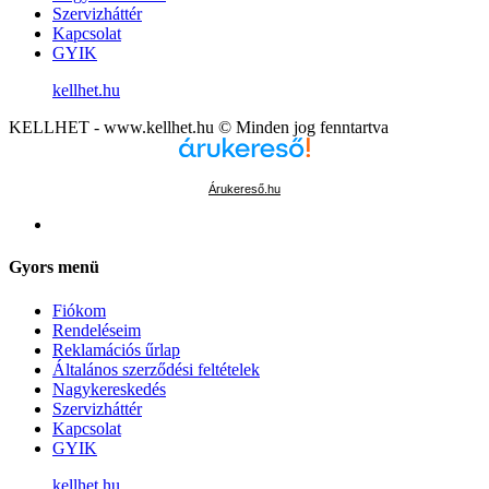
Szervizháttér
Kapcsolat
GYIK
kellhet.hu
KELLHET - www.kellhet.hu © Minden jog fenntartva
Árukereső.hu
Gyors menü
Fiókom
Rendeléseim
Reklamációs űrlap
Általános szerződési feltételek
Nagykereskedés
Szervizháttér
Kapcsolat
GYIK
kellhet.hu