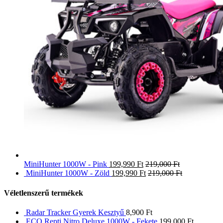
MiniHunter 1000W - Pink
199,990
Ft
219,000
Ft
MiniHunter 1000W - Zöld
199,990
Ft
219,000
Ft
Véletlenszerű termékek
Radar Tracker Gyerek Kesztyű
8,900
Ft
ECO Repti Nitro Deluxe 1000W - Fekete
199,000
Ft