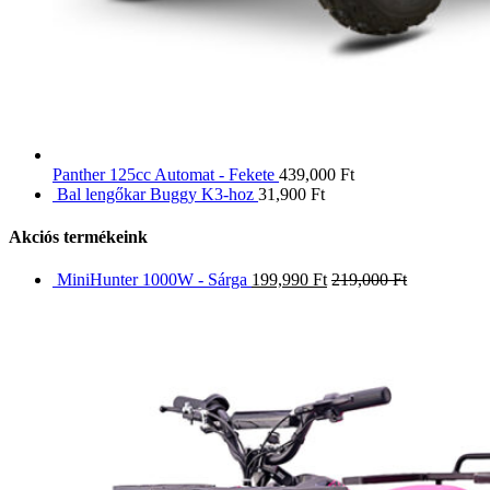
Panther 125cc Automat - Fekete
439,000
Ft
Bal lengőkar Buggy K3-hoz
31,900
Ft
Akciós termékeink
MiniHunter 1000W - Sárga
199,990
Ft
219,000
Ft