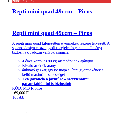
Nincs raktáron
Repti mini quad 49ccm – Piros
Repti mini quad 49ccm – Piros
A repiti mini quad kifejezetten gyermekek részére tervezett. A
sportos design és az egyedi megjelenés garantált élményt
biztosít a quadozni vágyók számára.
4 éves kortól és 80 kg alatt bárkinek ajánljuk
Kiváló ár-érték arány
állítható gázkar, így be tudja állítani gyermekének a
kellő maximális sebességet
1 év garancia a járműre – szervízháttér
garanciaidőn túl is biztosított
KÓD: MQ R piros
169,000
Ft
Tovább