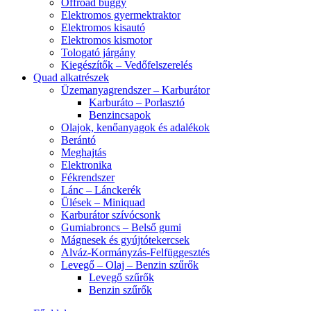
Offroad buggy
Elektromos gyermektraktor
Elektromos kisautó
Elektromos kismotor
Tologató járgány
Kiegészítők – Vedőfelszerelés
Quad alkatrészek
Üzemanyagrendszer – Karburátor
Karburáto – Porlasztó
Benzincsapok
Olajok, kenőanyagok és adalékok
Berántó
Meghajtás
Elektronika
Fékrendszer
Lánc – Lánckerék
Ülések – Miniquad
Karburátor szívócsonk
Gumiabroncs – Belső gumi
Mágnesek és gyújtótekercsek
Alváz-Kormányzás-Felfüggesztés
Levegő – Olaj – Benzin szűrők
Levegő szűrők
Benzin szűrők