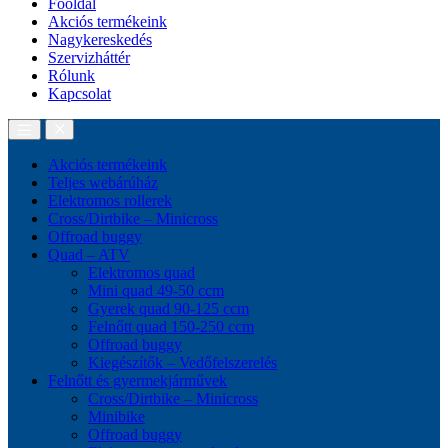
Főoldal
Akciós termékeink
Nagykereskedés
Szervizháttér
Rólunk
Kapcsolat
Akciós termékeink
Teljes webárúház
Elektromos rollerek
Cross/Dirtbike – Minicross
Offroad buggy
Quad – ATV
Elektromos quad
Mini quad 49-50 ccm
Gyerek quad 90-125 ccm
Felnőtt quad 150-250 ccm
Offroad buggy
Kiegészítők – Vedőfelszerelés
Felnőtt és gyermekjárművek
Cross/Dirtbike – Minicross
Minibike
Offroad buggy