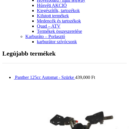
Hoverboard / mini segway
Húsvéti AKCIÓ
Kiegészítők, tartozékok
Kifutott termékek
Medencék és tartozékok
Quad – ATV
Termékek összeszerelése
Karburáto – Porlasztó
karburátor szívócsonk
Legújabb termékek
Panther 125cc Automat - Szürke
439,000
Ft