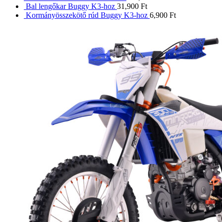
Bal lengőkar Buggy K3-hoz
31,900
Ft
Kormányösszekötő rúd Buggy K3-hoz
6,900
Ft