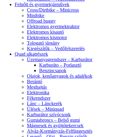
Felnőtt és gyermekjárművek
Cross/Dirtbike – Minicross
Minibike
Offroad buggy
Elektromos gyermektraktor
Elektromos kisautó
Elektromos kismotor
Tologató járgány
Kiegészítők – Vedőfelszerelés
Quad alkatrészek
Üzemanyagrendszer – Karburátor
Karburáto – Porlasztó
Benzincsapok
Olajok, kenőanyagok és adalékok
Berántó
Meghajtás
Elektronika
Fékrendszer
Lánc – Lánckerék
Ülések – Miniquad
Karburátor szívócsonk
Gumiabroncs – Belső gumi
Mágnesek és gyújtótekercsek
Alváz-Kormányzás-Felfüggesztés
Levegő – Olaj – Benzin szűrők