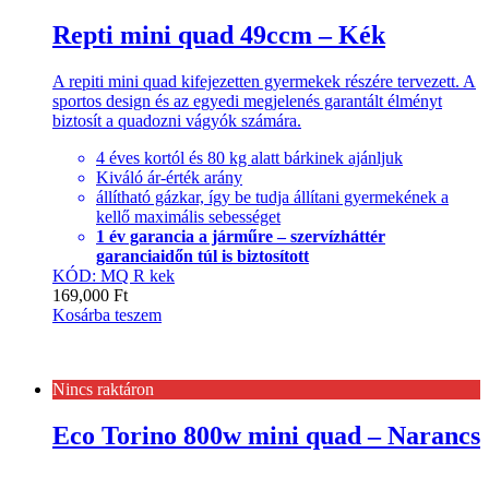
Repti mini quad 49ccm – Kék
A repiti mini quad kifejezetten gyermekek részére tervezett. A
sportos design és az egyedi megjelenés garantált élményt
biztosít a quadozni vágyók számára.
4 éves kortól és 80 kg alatt bárkinek ajánljuk
Kiváló ár-érték arány
állítható gázkar, így be tudja állítani gyermekének a
kellő maximális sebességet
1 év garancia a járműre – szervízháttér
garanciaidőn túl is biztosított
KÓD: MQ R kek
169,000
Ft
Kosárba teszem
Nincs raktáron
Eco Torino 800w mini quad – Narancs