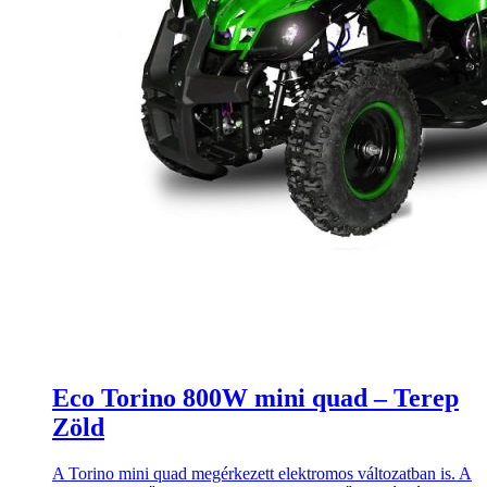
Eco Torino 800W mini quad – Terep
Zöld
A Torino mini quad megérkezett elektromos változatban is. A