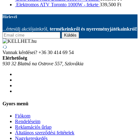
Elektromos ATV Toronto 1000W - fekete
339,500
Ft
Hírlevél
...értesülj akciójainkról,
termékeinkről és nyereményjátékainkról!
Küldés
Vannak kérdései?
+36 30 414 69 54
Elérhetőség
930 32 Blatná na Ostrove 557, Szlovákia
Gyors menü
Fiókom
Rendeléseim
Reklamációs űrlap
Általános szerződési feltételek
Nagykereskedés