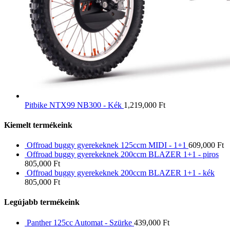
Pitbike NTX99 NB300 - Kék
1,219,000
Ft
Kiemelt termékeink
Offroad buggy gyerekeknek 125ccm MIDI - 1+1
609,000
Ft
Offroad buggy gyerekeknek 200ccm BLAZER 1+1 - piros
805,000
Ft
Offroad buggy gyerekeknek 200ccm BLAZER 1+1 - kék
805,000
Ft
Legújabb termékeink
Panther 125cc Automat - Szürke
439,000
Ft