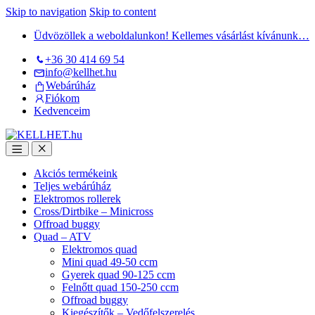
Skip to navigation
Skip to content
Üdvözöllek a weboldalunkon! Kellemes vásárlást kívánunk…
+36 30 414 69 54
info@kellhet.hu
Webárúház
Fiókom
Kedvenceim
Akciós termékeink
Teljes webárúház
Elektromos rollerek
Cross/Dirtbike – Minicross
Offroad buggy
Quad – ATV
Elektromos quad
Mini quad 49-50 ccm
Gyerek quad 90-125 ccm
Felnőtt quad 150-250 ccm
Offroad buggy
Kiegészítők – Vedőfelszerelés