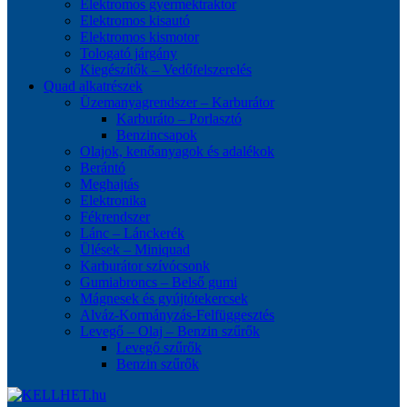
Elektromos gyermektraktor
Elektromos kisautó
Elektromos kismotor
Tologató járgány
Kiegészítők – Vedőfelszerelés
Quad alkatrészek
Üzemanyagrendszer – Karburátor
Karburáto – Porlasztó
Benzincsapok
Olajok, kenőanyagok és adalékok
Berántó
Meghajtás
Elektronika
Fékrendszer
Lánc – Lánckerék
Ülések – Miniquad
Karburátor szívócsonk
Gumiabroncs – Belső gumi
Mágnesek és gyújtótekercsek
Alváz-Kormányzás-Felfüggesztés
Levegő – Olaj – Benzin szűrők
Levegő szűrők
Benzin szűrők