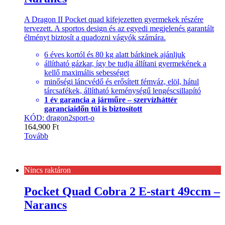
A Dragon II Pocket quad kifejezetten gyermekek részére
tervezett. A sportos design és az egyedi megjelenés garantált
élményt biztosít a quadozni vágyók számára.
6 éves kortól és 80 kg alatt bárkinek ajánljuk
állítható gázkar, így be tudja állítani gyermekének a
kellő maximális sebességet
minőségi láncvédő és erősített fémváz, elöl, hátul
tárcsafékek, állítható keménységű lengéscsillapító
1 év garancia a járműre – szervízháttér
garanciaidőn túl is biztosított
KÓD: dragon2sport-o
164,900
Ft
Tovább
Nincs raktáron
Pocket Quad Cobra 2 E-start 49ccm –
Narancs