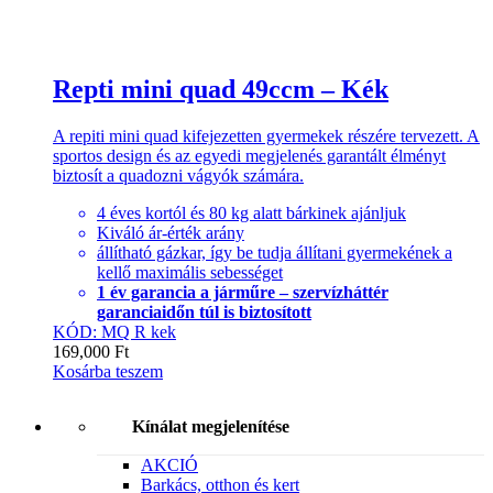
Repti mini quad 49ccm – Kék
A repiti mini quad kifejezetten gyermekek részére tervezett. A
sportos design és az egyedi megjelenés garantált élményt
biztosít a quadozni vágyók számára.
4 éves kortól és 80 kg alatt bárkinek ajánljuk
Kiváló ár-érték arány
állítható gázkar, így be tudja állítani gyermekének a
kellő maximális sebességet
1 év garancia a járműre – szervízháttér
garanciaidőn túl is biztosított
KÓD: MQ R kek
169,000
Ft
Kosárba teszem
Kínálat megjelenítése
AKCIÓ
Barkács, otthon és kert