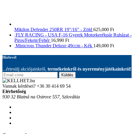
Mikilon Defender 250RR 19"/16" - Zöld
625,000
Ft
FLY RACING - USA F-16 Gyerek Motorkerékpár Ruházat -
Piros/Fekete/Fehér
16,990
Ft
Minicross Thunder Deluxe 49ccm - Kék
149,000
Ft
Hírlevél
...értesülj akciójainkról,
termékeinkről és nyereményjátékainkról!
Küldés
Vannak kérdései?
+36 30 414 69 54
Elérhetőség
930 32 Blatná na Ostrove 557, Szlovákia