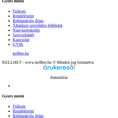
Gyors menü
Fiókom
Rendeléseim
Reklamációs űrlap
Általános szerződési feltételek
Nagykereskedés
Szervizháttér
Kapcsolat
GYIK
kellhet.hu
KELLHET - www.kellhet.hu © Minden jog fenntartva
Árukereső.hu
Gyors menü
Fiókom
Rendeléseim
Reklamációs űrlap