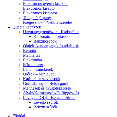
Elektromos gyermektraktor
Elektromos kisautó
Elektromos kismotor
Tologató járgány
Kiegészítők – Vedőfelszerelés
Quad alkatrészek
Üzemanyagrendszer – Karburátor
Karburáto – Porlasztó
Benzincsapok
Olajok, kenőanyagok és adalékok
Berántó
Meghajtás
Elektronika
Fékrendszer
Lánc – Lánckerék
Ülések – Miniquad
Karburátor szívócsonk
Gumiabroncs – Belső gumi
Mágnesek és gyújtótekercsek
Alváz-Kormányzás-Felfüggesztés
Levegő – Olaj – Benzin szűrők
Levegő szűrők
Benzin szűrők
Főoldal