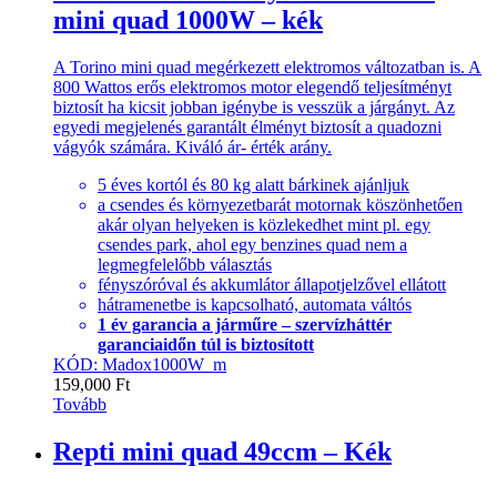
mini quad 1000W – kék
A Torino mini quad megérkezett elektromos változatban is. A
800 Wattos erős elektromos motor elegendő teljesítményt
biztosít ha kicsit jobban igénybe is vesszük a járgányt. Az
egyedi megjelenés garantált élményt biztosít a quadozni
vágyók számára. Kiváló ár- érték arány.
5 éves kortól és 80 kg alatt bárkinek ajánljuk
a csendes és környezetbarát motornak köszönhetően
akár olyan helyeken is közlekedhet mint pl. egy
csendes park, ahol egy benzines quad nem a
legmegfelelőbb választás
fényszóróval és akkumlátor állapotjelzővel ellátott
hátramenetbe is kapcsolható, automata váltós
1 év garancia a járműre – szervízháttér
garanciaidőn túl is biztosított
KÓD: Madox1000W_m
159,000
Ft
Tovább
Repti mini quad 49ccm – Kék