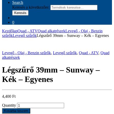
Search
Keresés a következőre:
Keresés
0
Kezdőlap
Quad - ATV
Quad alkatrészek
Levegő - Olaj - Benzin
szűrők
Levegő szűrők
Légszűrő 39mm – Sunway – Kék – Egyenes
Levegő - Olaj - Benzin szűrők
,
Levegő szűrők
,
Quad - ATV
,
Quad
alkatrészek
Légszűrő 39mm – Sunway –
Kék – Egyenes
4,400
Ft
Quantity
Kosárba teszem