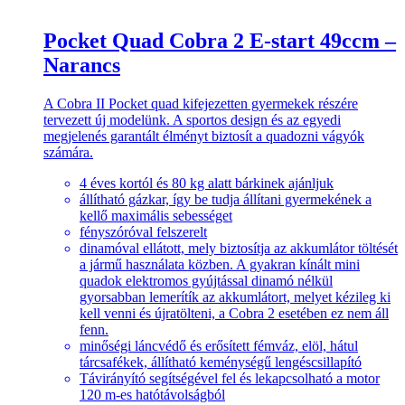
Pocket Quad Cobra 2 E-start 49ccm –
Narancs
A Cobra II Pocket quad kifejezetten gyermekek részére
tervezett új modelünk. A sportos design és az egyedi
megjelenés garantált élményt biztosít a quadozni vágyók
számára.
4 éves kortól és 80 kg alatt bárkinek ajánljuk
állítható gázkar, így be tudja állítani gyermekének a
kellő maximális sebességet
fényszóróval felszerelt
dinamóval ellátott, mely biztosítja az akkumlátor töltését
a jármű használata közben. A gyakran kínált mini
quadok elektromos gyújtással dinamó nélkül
gyorsabban lemerítík az akkumlátort, melyet kézileg ki
kell venni és újratölteni, a Cobra 2 esetében ez nem áll
fenn.
minőségi láncvédő és erősített fémváz, elöl, hátul
tárcsafékek, állítható keménységű lengéscsillapító
Távirányító segítségével fel és lekapcsolható a motor
120 m-es hatótávolságból