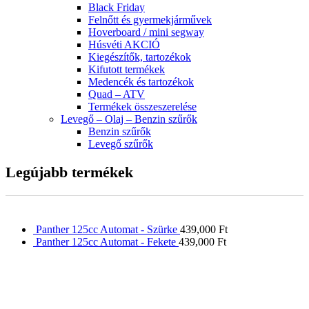
Black Friday
Felnőtt és gyermekjárművek
Hoverboard / mini segway
Húsvéti AKCIÓ
Kiegészítők, tartozékok
Kifutott termékek
Medencék és tartozékok
Quad – ATV
Termékek összeszerelése
Levegő – Olaj – Benzin szűrők
Benzin szűrők
Levegő szűrők
Legújabb termékek
Panther 125cc Automat - Szürke
439,000
Ft
Panther 125cc Automat - Fekete
439,000
Ft