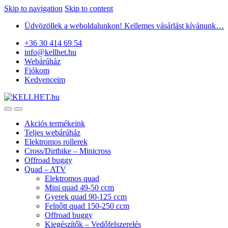
Skip to navigation
Skip to content
Üdvözöllek a weboldalunkon! Kellemes vásárlást kívánunk…
+36 30 414 69 54
info@kellhet.hu
Webárúház
Fiókom
Kedvenceim
Akciós termékeink
Teljes webárúház
Elektromos rollerek
Cross/Dirtbike – Minicross
Offroad buggy
Quad – ATV
Elektromos quad
Mini quad 49-50 ccm
Gyerek quad 90-125 ccm
Felnőtt quad 150-250 ccm
Offroad buggy
Kiegészítők – Vedőfelszerelés