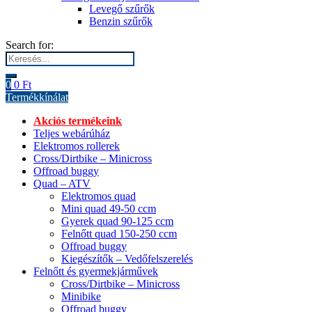
Levegő szűrők
Benzin szűrők
Search for:
0
0
Ft
Termékkínálat
Akciós termékeink
Teljes webárúház
Elektromos rollerek
Cross/Dirtbike – Minicross
Offroad buggy
Quad – ATV
Elektromos quad
Mini quad 49-50 ccm
Gyerek quad 90-125 ccm
Felnőtt quad 150-250 ccm
Offroad buggy
Kiegészítők – Vedőfelszerelés
Felnőtt és gyermekjárművek
Cross/Dirtbike – Minicross
Minibike
Offroad buggy