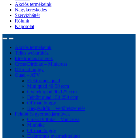
Akciós termékeink
Nagykereskedés
Szervizháttér
Rólunk
Kapcsolat
Akciós termékeink
Teljes webárúház
Elektromos rollerek
Cross/Dirtbike – Minicross
Offroad buggy
Quad – ATV
Elektromos quad
Mini quad 49-50 ccm
Gyerek quad 90-125 ccm
Felnőtt quad 150-250 ccm
Offroad buggy
Kiegészítők – Vedőfelszerelés
Felnőtt és gyermekjárművek
Cross/Dirtbike – Minicross
Minibike
Offroad buggy
Elektromos gyermektraktor