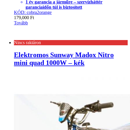
1 év garancia a járműre – szervízháttér
garanciaidőn túl is biztosított
KÓD: cobra2orange
179,000
Ft
Tovább
Nincs raktáron
Elektromos Sunway Madox Nitro
mini quad 1000W – kék