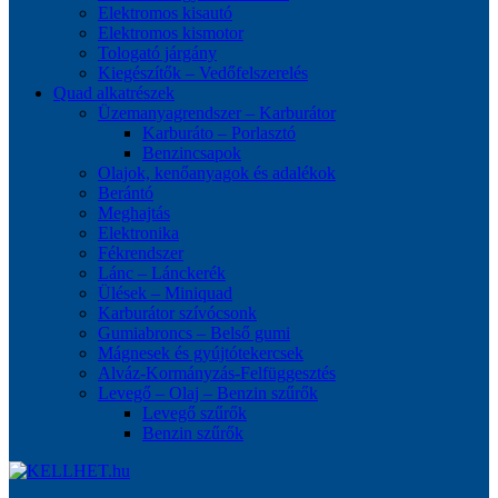
Elektromos kisautó
Elektromos kismotor
Tologató járgány
Kiegészítők – Vedőfelszerelés
Quad alkatrészek
Üzemanyagrendszer – Karburátor
Karburáto – Porlasztó
Benzincsapok
Olajok, kenőanyagok és adalékok
Berántó
Meghajtás
Elektronika
Fékrendszer
Lánc – Lánckerék
Ülések – Miniquad
Karburátor szívócsonk
Gumiabroncs – Belső gumi
Mágnesek és gyújtótekercsek
Alváz-Kormányzás-Felfüggesztés
Levegő – Olaj – Benzin szűrők
Levegő szűrők
Benzin szűrők