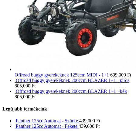
Offroad buggy gyerekeknek 125ccm MIDI - 1+1
609,000
Ft
Offroad buggy gyerekeknek 200ccm BLAZER 1+1 - piros
805,000
Ft
Offroad buggy gyerekeknek 200ccm BLAZER 1+1 - kék
805,000
Ft
Legújabb termékeink
Panther 125cc Automat - Szürke
439,000
Ft
Panther 125cc Automat - Fekete
439,000
Ft