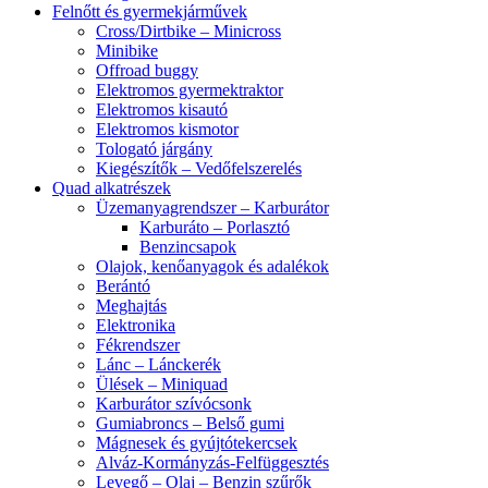
Felnőtt és gyermekjárművek
Cross/Dirtbike – Minicross
Minibike
Offroad buggy
Elektromos gyermektraktor
Elektromos kisautó
Elektromos kismotor
Tologató járgány
Kiegészítők – Vedőfelszerelés
Quad alkatrészek
Üzemanyagrendszer – Karburátor
Karburáto – Porlasztó
Benzincsapok
Olajok, kenőanyagok és adalékok
Berántó
Meghajtás
Elektronika
Fékrendszer
Lánc – Lánckerék
Ülések – Miniquad
Karburátor szívócsonk
Gumiabroncs – Belső gumi
Mágnesek és gyújtótekercsek
Alváz-Kormányzás-Felfüggesztés
Levegő – Olaj – Benzin szűrők