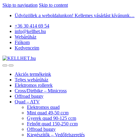
Skip to navigation
Skip to content
Üdvözöllek a weboldalunkon! Kellemes vásárlást kívánunk…
+36 30 414 69 54
info@kellhet.hu
Webárúház
Fiókom
Kedvenceim
Akciós termékeink
Teljes webárúház
Elektromos rollerek
Cross/Dirtbike – Minicross
Offroad buggy
Quad – ATV
Elektromos quad
Mini quad 49-50 ccm
Gyerek quad 90-125 ccm
Felnőtt quad 150-250 ccm
Offroad buggy
Kiegészítők – Vedőfelszerelés