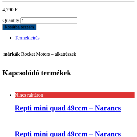
4,790
Ft
Quantity
Kosárba teszem
Termékleírás
márkák
Rocket Motors – alkatrészek
Kapcsolódó termékek
Nincs raktáron
Repti mini quad 49ccm – Narancs
Repti mini quad 49ccm – Narancs