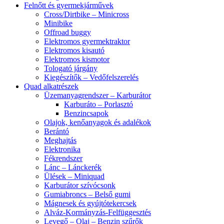
Felnőtt és gyermekjárművek
Cross/Dirtbike – Minicross
Minibike
Offroad buggy
Elektromos gyermektraktor
Elektromos kisautó
Elektromos kismotor
Tologató járgány
Kiegészítők – Vedőfelszerelés
Quad alkatrészek
Üzemanyagrendszer – Karburátor
Karburáto – Porlasztó
Benzincsapok
Olajok, kenőanyagok és adalékok
Berántó
Meghajtás
Elektronika
Fékrendszer
Lánc – Lánckerék
Ülések – Miniquad
Karburátor szívócsonk
Gumiabroncs – Belső gumi
Mágnesek és gyújtótekercsek
Alváz-Kormányzás-Felfüggesztés
Levegő – Olaj – Benzin szűrők