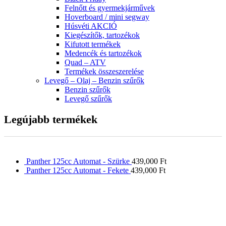
Felnőtt és gyermekjárművek
Hoverboard / mini segway
Húsvéti AKCIÓ
Kiegészítők, tartozékok
Kifutott termékek
Medencék és tartozékok
Quad – ATV
Termékek összeszerelése
Levegő – Olaj – Benzin szűrők
Benzin szűrők
Levegő szűrők
Legújabb termékek
Panther 125cc Automat - Szürke
439,000
Ft
Panther 125cc Automat - Fekete
439,000
Ft