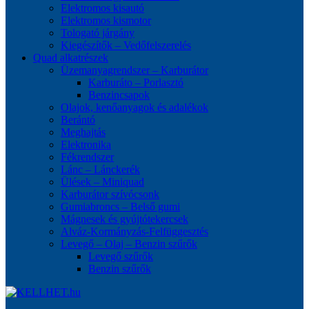
Elektromos kisautó
Elektromos kismotor
Tologató járgány
Kiegészítők – Vedőfelszerelés
Quad alkatrészek
Üzemanyagrendszer – Karburátor
Karburáto – Porlasztó
Benzincsapok
Olajok, kenőanyagok és adalékok
Berántó
Meghajtás
Elektronika
Fékrendszer
Lánc – Lánckerék
Ülések – Miniquad
Karburátor szívócsonk
Gumiabroncs – Belső gumi
Mágnesek és gyújtótekercsek
Alváz-Kormányzás-Felfüggesztés
Levegő – Olaj – Benzin szűrők
Levegő szűrők
Benzin szűrők