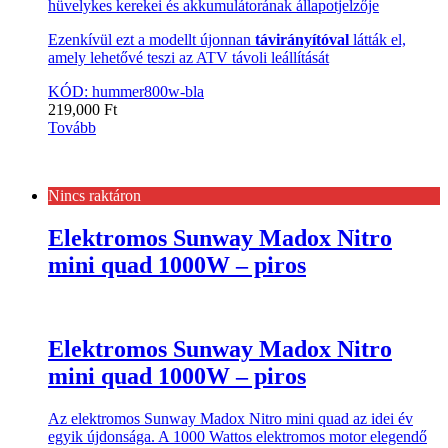
hüvelykes kerekei és akkumulátorának állapotjelzője
Ezenkívül ezt a modellt újonnan
távirányítóval
látták el,
amely lehetővé teszi az ATV távoli leállítását
KÓD: hummer800w-bla
219,000
Ft
Tovább
Nincs raktáron
Elektromos Sunway Madox Nitro
mini quad 1000W – piros
Elektromos Sunway Madox Nitro
mini quad 1000W – piros
Az elektromos Sunway Madox Nitro mini quad az idei év
egyik újdonsága. A 1000 Wattos elektromos motor elegendő