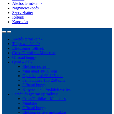
Akciós termékeink
Nagykereskedés
Szervizháttér
Rólunk
Kapcsolat
Akciós termékeink
Teljes webárúház
Elektromos rollerek
Cross/Dirtbike – Minicross
Offroad buggy
Quad – ATV
Elektromos quad
Mini quad 49-50 ccm
Gyerek quad 90-125 ccm
Felnőtt quad 150-250 ccm
Offroad buggy
Kiegészítők – Vedőfelszerelés
Felnőtt és gyermekjárművek
Cross/Dirtbike – Minicross
Minibike
Offroad buggy
Elektromos gyermektraktor