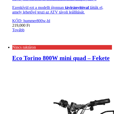
Ezenkívül ezt a modellt újonnan
távirányítóval
látták el,
amely lehetővé teszi az ATV távoli leállítását.
KÓD: hummer800w-bl
219,000
Ft
Tovább
Nincs raktáron
Eco Torino 800W mini quad – Fekete