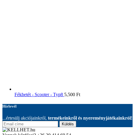
Fékbetét - Scooter - Typ8
5,500
Ft
Hírlevél
...értesülj akciójainkról,
termékeinkről és nyereményjátékainkról!
Küldés