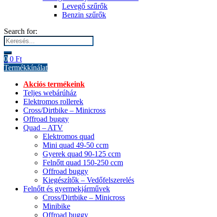
Levegő szűrők
Benzin szűrők
Search for:
0
0
Ft
Termékkínálat
Akciós termékeink
Teljes webárúház
Elektromos rollerek
Cross/Dirtbike – Minicross
Offroad buggy
Quad – ATV
Elektromos quad
Mini quad 49-50 ccm
Gyerek quad 90-125 ccm
Felnőtt quad 150-250 ccm
Offroad buggy
Kiegészítők – Vedőfelszerelés
Felnőtt és gyermekjárművek
Cross/Dirtbike – Minicross
Minibike
Offroad buggy