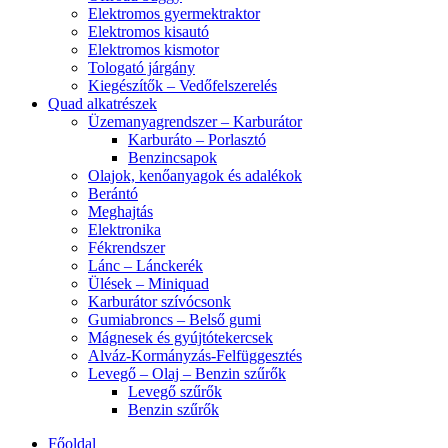
Elektromos gyermektraktor
Elektromos kisautó
Elektromos kismotor
Tologató járgány
Kiegészítők – Vedőfelszerelés
Quad alkatrészek
Üzemanyagrendszer – Karburátor
Karburáto – Porlasztó
Benzincsapok
Olajok, kenőanyagok és adalékok
Berántó
Meghajtás
Elektronika
Fékrendszer
Lánc – Lánckerék
Ülések – Miniquad
Karburátor szívócsonk
Gumiabroncs – Belső gumi
Mágnesek és gyújtótekercsek
Alváz-Kormányzás-Felfüggesztés
Levegő – Olaj – Benzin szűrők
Levegő szűrők
Benzin szűrők
Főoldal