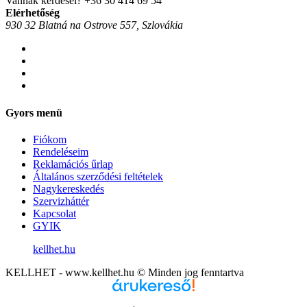
Vannak kérdései?
+36 30 414 69 54
Elérhetőség
930 32 Blatná na Ostrove 557, Szlovákia
Gyors menü
Fiókom
Rendeléseim
Reklamációs űrlap
Általános szerződési feltételek
Nagykereskedés
Szervizháttér
Kapcsolat
GYIK
kellhet.hu
KELLHET - www.kellhet.hu © Minden jog fenntartva