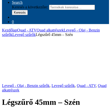
Search
Keresés a következőre:
Keresés
0
Kezdőlap
Quad - ATV
Quad alkatrészek
Levegő - Olaj - Benzin
szűrők
Levegő szűrők
Légszűrő 45mm – Szén
Levegő - Olaj - Benzin szűrők
,
Levegő szűrők
,
Quad - ATV
,
Quad
alkatrészek
Légszűrő 45mm – Szén