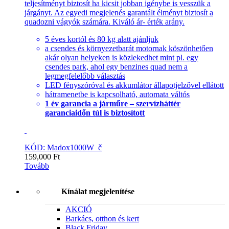
teljesítményt biztosít ha kicsit jobban igénybe is vesszük a
járgányt. Az egyedi megjelenés garantált élményt biztosít a
quadozni vágyók számára. Kiváló ár- érték arány.
5 éves kortól és 80 kg alatt ajánljuk
a csendes és környezetbarát motornak köszönhetően
akár olyan helyeken is közlekedhet mint pl. egy
csendes park, ahol egy benzines quad nem a
legmegfelelőbb választás
LED fényszóróval és akkumlátor állapotjelzővel ellátott
hátramenetbe is kapcsolható, automata váltós
1 év garancia a járműre – szervízháttér
garanciaidőn túl is biztosított
KÓD: Madox1000W_č
159,000
Ft
Tovább
Kínálat megjelenítése
AKCIÓ
Barkács, otthon és kert
Black Friday