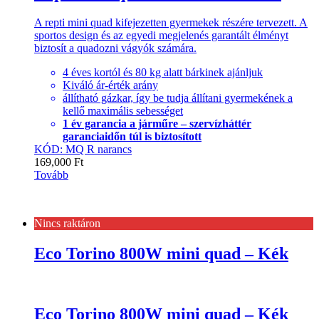
A repti mini quad kifejezetten gyermekek részére tervezett. A
sportos design és az egyedi megjelenés garantált élményt
biztosít a quadozni vágyók számára.
4 éves kortól és 80 kg alatt bárkinek ajánljuk
Kiváló ár-érték arány
állítható gázkar, így be tudja állítani gyermekének a
kellő maximális sebességet
1 év garancia a járműre – szervízháttér
garanciaidőn túl is biztosított
KÓD: MQ R narancs
169,000
Ft
Tovább
Nincs raktáron
Eco Torino 800W mini quad – Kék
Eco Torino 800W mini quad – Kék