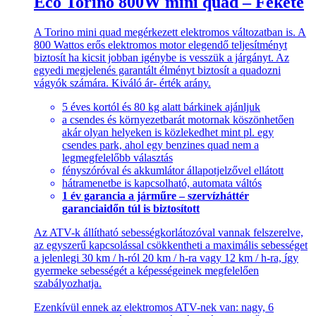
Eco Torino 800W mini quad – Fekete
A Torino mini quad megérkezett elektromos változatban is. A
800 Wattos erős elektromos motor elegendő teljesítményt
biztosít ha kicsit jobban igénybe is vesszük a járgányt. Az
egyedi megjelenés garantált élményt biztosít a quadozni
vágyók számára. Kiváló ár- érték arány.
5 éves kortól és 80 kg alatt bárkinek ajánljuk
a csendes és környezetbarát motornak köszönhetően
akár olyan helyeken is közlekedhet mint pl. egy
csendes park, ahol egy benzines quad nem a
legmegfelelőbb választás
fényszóróval és akkumlátor állapotjelzővel ellátott
hátramenetbe is kapcsolható, automata váltós
1 év garancia a járműre – szervízháttér
garanciaidőn túl is biztosított
Az ATV-k állítható sebességkorlátozóval vannak felszerelve,
az egyszerű kapcsolással csökkentheti a maximális sebességet
a jelenlegi 30 km / h-ról 20 km / h-ra vagy 12 km / h-ra, így
gyermeke sebességét a képességeinek megfelelően
szabályozhatja.
Ezenkívül ennek az elektromos ATV-nek van: nagy, 6