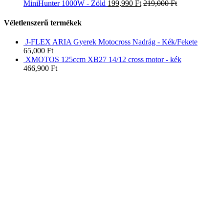
MiniHunter 1000W - Zöld
199,990
Ft
219,000
Ft
Véletlenszerű termékek
J-FLEX ARIA Gyerek Motocross Nadrág - Kék/Fekete
65,000
Ft
XMOTOS 125ccm XB27 14/12 cross motor - kék
466,900
Ft