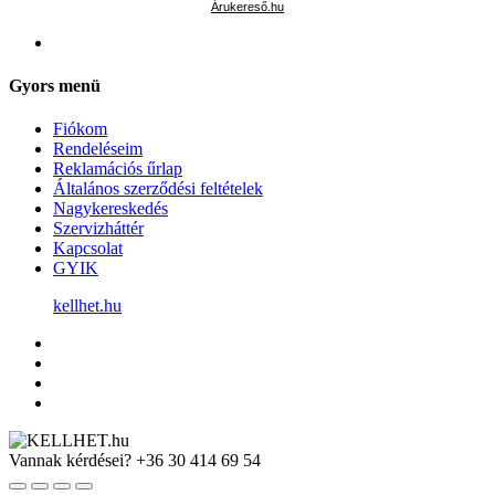
Árukereső.hu
Gyors menü
Fiókom
Rendeléseim
Reklamációs űrlap
Általános szerződési feltételek
Nagykereskedés
Szervizháttér
Kapcsolat
GYIK
kellhet.hu
Vannak kérdései?
+36 30 414 69 54