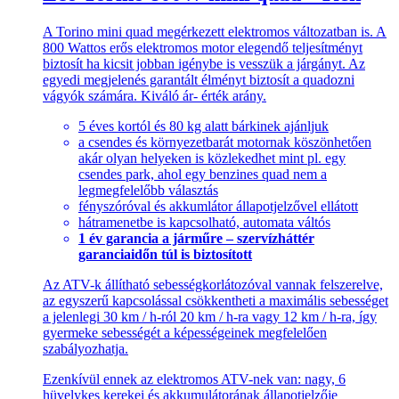
A Torino mini quad megérkezett elektromos változatban is. A
800 Wattos erős elektromos motor elegendő teljesítményt
biztosít ha kicsit jobban igénybe is vesszük a járgányt. Az
egyedi megjelenés garantált élményt biztosít a quadozni
vágyók számára. Kiváló ár- érték arány.
5 éves kortól és 80 kg alatt bárkinek ajánljuk
a csendes és környezetbarát motornak köszönhetően
akár olyan helyeken is közlekedhet mint pl. egy
csendes park, ahol egy benzines quad nem a
legmegfelelőbb választás
fényszóróval és akkumlátor állapotjelzővel ellátott
hátramenetbe is kapcsolható, automata váltós
1 év garancia a járműre – szervízháttér
garanciaidőn túl is biztosított
Az ATV-k állítható sebességkorlátozóval vannak felszerelve,
az egyszerű kapcsolással csökkentheti a maximális sebességet
a jelenlegi 30 km / h-ról 20 km / h-ra vagy 12 km / h-ra, így
gyermeke sebességét a képességeinek megfelelően
szabályozhatja.
Ezenkívül ennek az elektromos ATV-nek van: nagy, 6
hüvelykes kerekei és akkumulátorának állapotjelzője