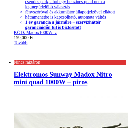
csendes park, ahol egy benzines quad nem a
legmegfelelőbb választás
fényszóróval és akkumlátor állapotjelzővel ellátott
hátramenetbe is kapcsolható, automata váltós
1 év garancia a járműre – szervízháttér
garanciaidőn túl is biztosított
KÓD: Madox1000W_z
159,000
Ft
Tovább
Nincs raktáron
Elektromos Sunway Madox Nitro
mini quad 1000W – piros