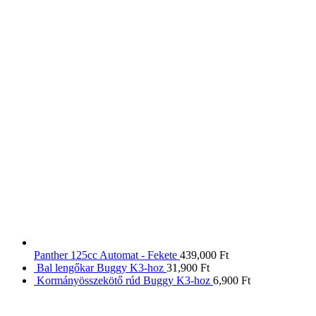
Panther 125cc Automat - Fekete
439,000
Ft
Bal lengőkar Buggy K3-hoz
31,900
Ft
Kormányösszekötő rúd Buggy K3-hoz
6,900
Ft