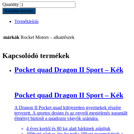
Quantity
Kosárba teszem
Termékleírás
márkák
Rocket Motors – alkatrészek
Kapcsolódó termékek
Pocket quad Dragon II Sport – Kék
Pocket quad Dragon II Sport – Kék
A Dragon II Pocket quad kifejezetten gyermekek részére
tervezett. A sportos design és az egyedi megjelenés garantált
élményt biztosít a quadozni vágyók számára.
4 éves kortól és 80 kg alatt bárkinek ajánljuk
állítható gázkar, így be tudja állítani gyermekének a