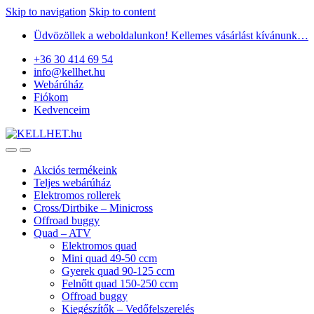
Skip to navigation
Skip to content
Üdvözöllek a weboldalunkon! Kellemes vásárlást kívánunk…
+36 30 414 69 54
info@kellhet.hu
Webárúház
Fiókom
Kedvenceim
Akciós termékeink
Teljes webárúház
Elektromos rollerek
Cross/Dirtbike – Minicross
Offroad buggy
Quad – ATV
Elektromos quad
Mini quad 49-50 ccm
Gyerek quad 90-125 ccm
Felnőtt quad 150-250 ccm
Offroad buggy
Kiegészítők – Vedőfelszerelés