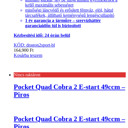
kellő maximális sebességet
minőségi láncvédő és erősített fémváz, elöl, hátul
tárcsafékek, állítható keménységű lengéscsillapító
1 év garancia a járműre – szervízháttér
garanciaidőn túl is biztosított
Kézbesítési idő: 24 órán belül
KÓD: dragon2sport-bl
164,900
Ft
Kosárba teszem
Nincs raktáron
Pocket Quad Cobra 2 E-start 49ccm –
Piros
Pocket Quad Cobra 2 E-start 49ccm –
Piros