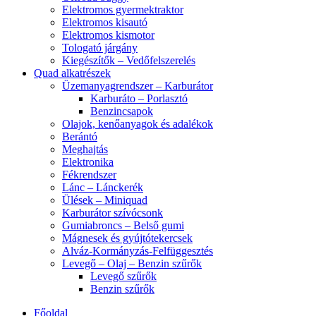
Elektromos gyermektraktor
Elektromos kisautó
Elektromos kismotor
Tologató járgány
Kiegészítők – Vedőfelszerelés
Quad alkatrészek
Üzemanyagrendszer – Karburátor
Karburáto – Porlasztó
Benzincsapok
Olajok, kenőanyagok és adalékok
Berántó
Meghajtás
Elektronika
Fékrendszer
Lánc – Lánckerék
Ülések – Miniquad
Karburátor szívócsonk
Gumiabroncs – Belső gumi
Mágnesek és gyújtótekercsek
Alváz-Kormányzás-Felfüggesztés
Levegő – Olaj – Benzin szűrők
Levegő szűrők
Benzin szűrők
Főoldal