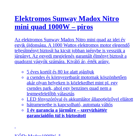
Elektromos Sunway Madox Nitro
mini quad 1000W – piros
Az elektromos Sunway Madox Nitro mini quad az idei év
egyik újdonsága. A 1000 Wattos elektromos motor elegendő
teljesítményt biztosít ha kicsit jobban igénybe is vesszük a
járgányt. Az egyedi megjelenés garantált élményt biztosít a
quadozni vágyók számára. Kiváló ár- érték arány.
5 éves kortól és 80 kg alatt ajánljuk
a csendes és környezetbarát motornak köszönhetően
akár olyan helyeken is közlekedhet mint pl. egy
csendes park, ahol egy benzines quad nem a
legmegfelelőbb választás
LED fényszóróval és akkumlátor állapotjelzővel ellátott
hátramenetbe is kapcsolható, automata váltós
1 év garancia a járműre – szervízháttér
garanciaidőn túl is biztosított