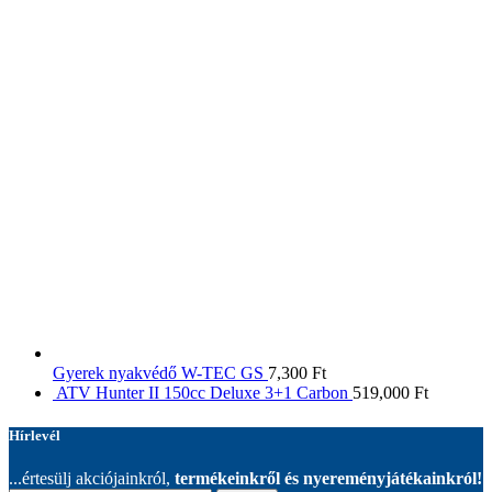
Gyerek nyakvédő W-TEC GS
7,300
Ft
ATV Hunter II 150cc Deluxe 3+1 Carbon
519,000
Ft
Hírlevél
...értesülj akciójainkról,
termékeinkről és nyereményjátékainkról!