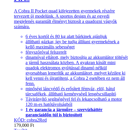
A Cobra II Pocket quad kifejezetten gyermekek részére
tervezett új modelünk. A sportos design és az egyedi
megjelenés garantált élményt biztosít a quadozni vágyók
számára.
6 éves kortól és 80 kg alatt bárkinek ajánljuk
állítható gázkar, így be tudja állítani gyermekének a
kellő maximális sebességet
fényszóróval felszerelt
dinamóval ellátott, mely biztosítja az akkumlátor töltését
a jármű használata közben. A gyakran kínált mini
quadok elektromos gyújtással dinamó nélkül
gyorsabban lemerítík az akkumlátort, melyet kézileg ki
kell venni és újratölteni, a Cobra 2 esetében ez nem áll
fenn.
minőségi láncvédő és erősített fémváz, elöl, hátul
tárcsafékek, állítható keménységű lengéscsillapító
Távirányító segítségével fel és lekapcsolható a motor
120 m-es hatótávolságból
1 év garancia a járműre – szervízháttér
garanciaidőn túl is biztosított
KÓD: cobra2Red
179,000
Ft