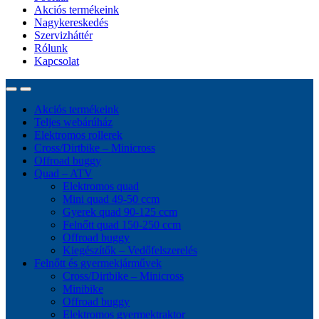
Akciós termékeink
Nagykereskedés
Szervizháttér
Rólunk
Kapcsolat
Akciós termékeink
Teljes webárúház
Elektromos rollerek
Cross/Dirtbike – Minicross
Offroad buggy
Quad – ATV
Elektromos quad
Mini quad 49-50 ccm
Gyerek quad 90-125 ccm
Felnőtt quad 150-250 ccm
Offroad buggy
Kiegészítők – Vedőfelszerelés
Felnőtt és gyermekjárművek
Cross/Dirtbike – Minicross
Minibike
Offroad buggy
Elektromos gyermektraktor