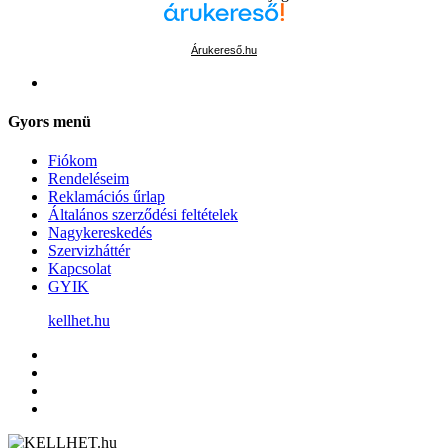
Árukereső.hu
Gyors menü
Fiókom
Rendeléseim
Reklamációs űrlap
Általános szerződési feltételek
Nagykereskedés
Szervizháttér
Kapcsolat
GYIK
kellhet.hu