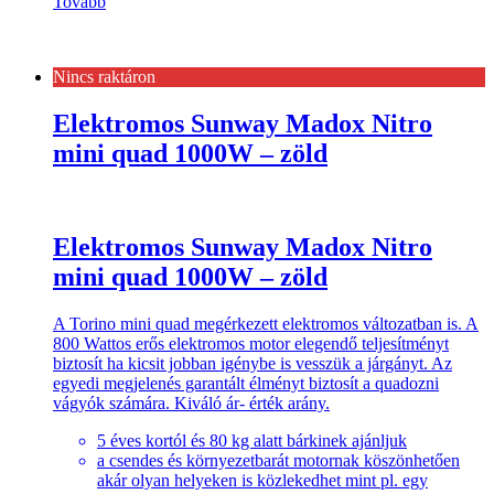
Tovább
Nincs raktáron
Elektromos Sunway Madox Nitro
mini quad 1000W – zöld
Elektromos Sunway Madox Nitro
mini quad 1000W – zöld
A Torino mini quad megérkezett elektromos változatban is. A
800 Wattos erős elektromos motor elegendő teljesítményt
biztosít ha kicsit jobban igénybe is vesszük a járgányt. Az
egyedi megjelenés garantált élményt biztosít a quadozni
vágyók számára. Kiváló ár- érték arány.
5 éves kortól és 80 kg alatt bárkinek ajánljuk
a csendes és környezetbarát motornak köszönhetően
akár olyan helyeken is közlekedhet mint pl. egy