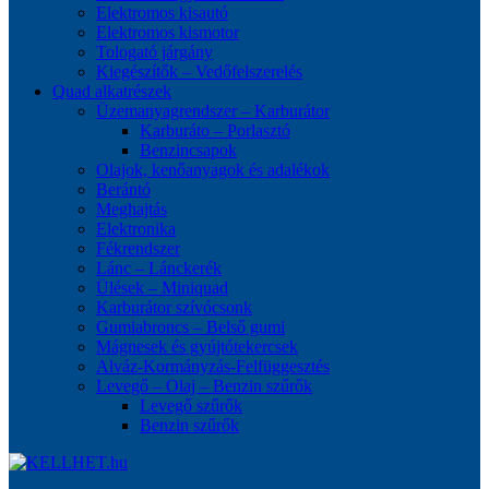
Elektromos kisautó
Elektromos kismotor
Tologató járgány
Kiegészítők – Vedőfelszerelés
Quad alkatrészek
Üzemanyagrendszer – Karburátor
Karburáto – Porlasztó
Benzincsapok
Olajok, kenőanyagok és adalékok
Berántó
Meghajtás
Elektronika
Fékrendszer
Lánc – Lánckerék
Ülések – Miniquad
Karburátor szívócsonk
Gumiabroncs – Belső gumi
Mágnesek és gyújtótekercsek
Alváz-Kormányzás-Felfüggesztés
Levegő – Olaj – Benzin szűrők
Levegő szűrők
Benzin szűrők