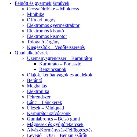
Felnőtt és gyermekjárművek
Cross/Dirtbike – Minicross
Minibike
Offroad buggy
Elektromos gyermektraktor
Elektromos kisautó
Elektromos kismotor
Tologató járgány
Kiegészítők – Vedőfelszerelés
Quad alkatrészek
Üzemanyagrendszer – Karburátor
Karburáto – Porlasztó
Benzincsapok
Olajok, kenőanyagok és adalékok
Berántó
Meghajtás
Elektronika
Fékrendszer
Lánc – Lánckerék
Ülések – Miniquad
Karburátor szívócsonk
Gumiabroncs – Belső gumi
Mágnesek és gyújtótekercsek
Alváz-Kormányzás-Felfüggesztés
Levegő – Olaj – Benzin szűrők