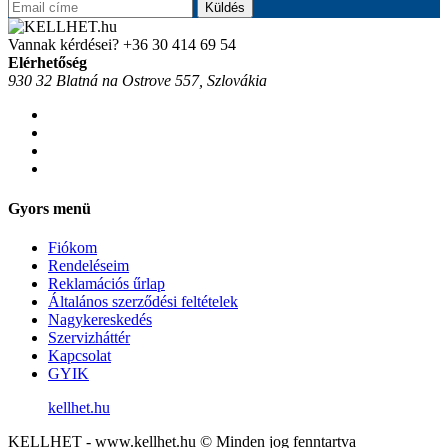
Küldés
Vannak kérdései?
+36 30 414 69 54
Elérhetőség
930 32 Blatná na Ostrove 557, Szlovákia
Gyors menü
Fiókom
Rendeléseim
Reklamációs űrlap
Általános szerződési feltételek
Nagykereskedés
Szervizháttér
Kapcsolat
GYIK
kellhet.hu
KELLHET - www.kellhet.hu © Minden jog fenntartva