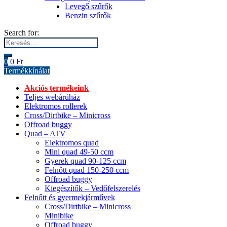
Levegő szűrők
Benzin szűrők
Search for:
0
0
Ft
Termékkínálat
Akciós termékeink
Teljes webárúház
Elektromos rollerek
Cross/Dirtbike – Minicross
Offroad buggy
Quad – ATV
Elektromos quad
Mini quad 49-50 ccm
Gyerek quad 90-125 ccm
Felnőtt quad 150-250 ccm
Offroad buggy
Kiegészítők – Vedőfelszerelés
Felnőtt és gyermekjárművek
Cross/Dirtbike – Minicross
Minibike
Offroad buggy