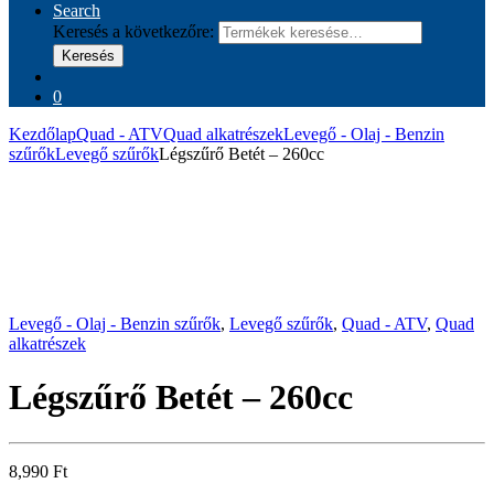
Search
Keresés a következőre:
Keresés
0
Kezdőlap
Quad - ATV
Quad alkatrészek
Levegő - Olaj - Benzin
szűrők
Levegő szűrők
Légszűrő Betét – 260cc
Levegő - Olaj - Benzin szűrők
,
Levegő szűrők
,
Quad - ATV
,
Quad
alkatrészek
Légszűrő Betét – 260cc
8,990
Ft