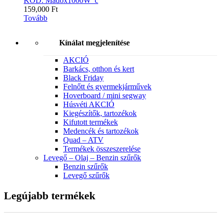
KÓD: Madox1000W_č
159,000
Ft
Tovább
Kínálat megjelenítése
AKCIÓ
Barkács, otthon és kert
Black Friday
Felnőtt és gyermekjárművek
Hoverboard / mini segway
Húsvéti AKCIÓ
Kiegészítők, tartozékok
Kifutott termékek
Medencék és tartozékok
Quad – ATV
Termékek összeszerelése
Levegő – Olaj – Benzin szűrők
Benzin szűrők
Levegő szűrők
Legújabb termékek