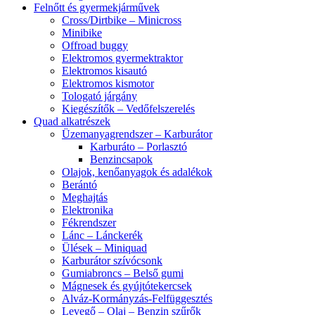
Felnőtt és gyermekjárművek
Cross/Dirtbike – Minicross
Minibike
Offroad buggy
Elektromos gyermektraktor
Elektromos kisautó
Elektromos kismotor
Tologató járgány
Kiegészítők – Vedőfelszerelés
Quad alkatrészek
Üzemanyagrendszer – Karburátor
Karburáto – Porlasztó
Benzincsapok
Olajok, kenőanyagok és adalékok
Berántó
Meghajtás
Elektronika
Fékrendszer
Lánc – Lánckerék
Ülések – Miniquad
Karburátor szívócsonk
Gumiabroncs – Belső gumi
Mágnesek és gyújtótekercsek
Alváz-Kormányzás-Felfüggesztés
Levegő – Olaj – Benzin szűrők