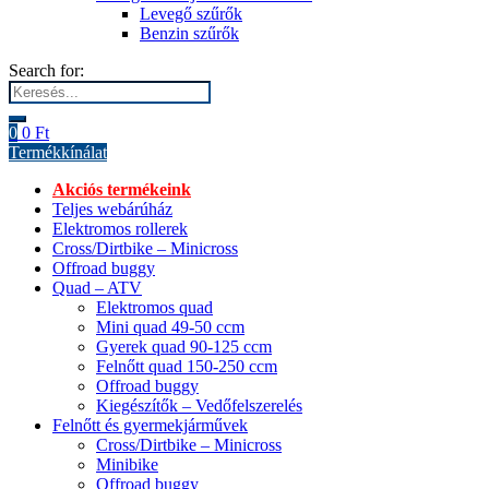
Levegő szűrők
Benzin szűrők
Search for:
0
0
Ft
Termékkínálat
Akciós termékeink
Teljes webárúház
Elektromos rollerek
Cross/Dirtbike – Minicross
Offroad buggy
Quad – ATV
Elektromos quad
Mini quad 49-50 ccm
Gyerek quad 90-125 ccm
Felnőtt quad 150-250 ccm
Offroad buggy
Kiegészítők – Vedőfelszerelés
Felnőtt és gyermekjárművek
Cross/Dirtbike – Minicross
Minibike
Offroad buggy