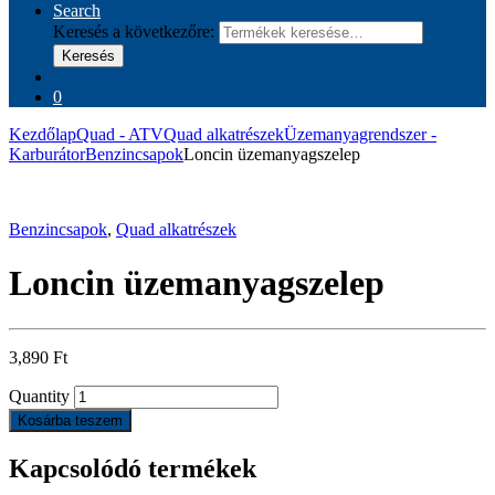
Search
Keresés a következőre:
Keresés
0
Kezdőlap
Quad - ATV
Quad alkatrészek
Üzemanyagrendszer -
Karburátor
Benzincsapok
Loncin üzemanyagszelep
Benzincsapok
,
Quad alkatrészek
Loncin üzemanyagszelep
3,890
Ft
Quantity
Kosárba teszem
Kapcsolódó termékek