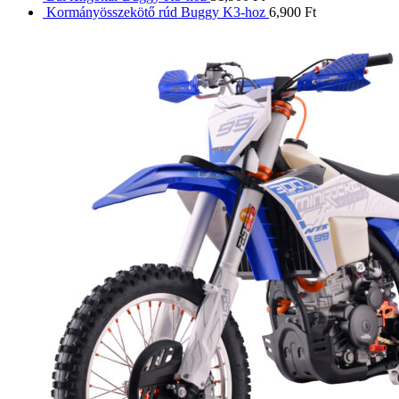
Kormányösszekötő rúd Buggy K3-hoz
6,900
Ft