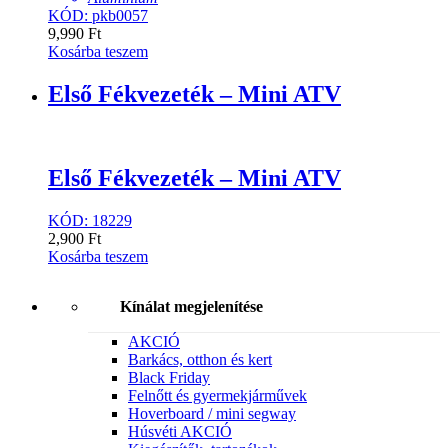
KÓD: pkb0057
9,990
Ft
Kosárba teszem
Első Fékvezeték – Mini ATV
Első Fékvezeték – Mini ATV
KÓD: 18229
2,900
Ft
Kosárba teszem
Kínálat megjelenítése
AKCIÓ
Barkács, otthon és kert
Black Friday
Felnőtt és gyermekjárművek
Hoverboard / mini segway
Húsvéti AKCIÓ