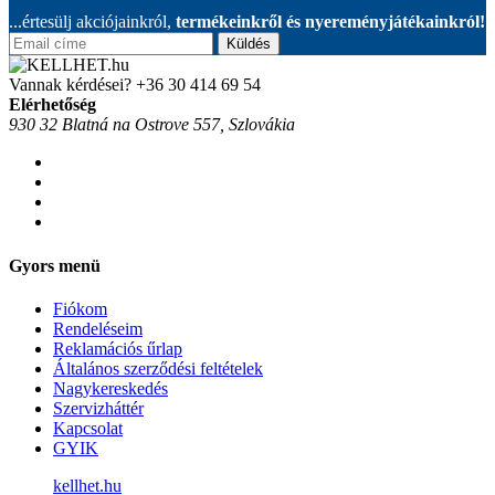
...értesülj akciójainkról,
termékeinkről és nyereményjátékainkról!
Küldés
Vannak kérdései?
+36 30 414 69 54
Elérhetőség
930 32 Blatná na Ostrove 557, Szlovákia
Gyors menü
Fiókom
Rendeléseim
Reklamációs űrlap
Általános szerződési feltételek
Nagykereskedés
Szervizháttér
Kapcsolat
GYIK
kellhet.hu