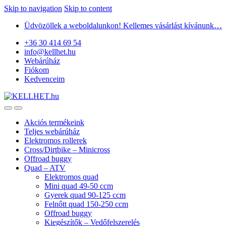
Skip to navigation
Skip to content
Üdvözöllek a weboldalunkon! Kellemes vásárlást kívánunk…
+36 30 414 69 54
info@kellhet.hu
Webárúház
Fiókom
Kedvenceim
Akciós termékeink
Teljes webárúház
Elektromos rollerek
Cross/Dirtbike – Minicross
Offroad buggy
Quad – ATV
Elektromos quad
Mini quad 49-50 ccm
Gyerek quad 90-125 ccm
Felnőtt quad 150-250 ccm
Offroad buggy
Kiegészítők – Vedőfelszerelés