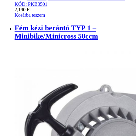
KÓD: PKB3501
2,190
Ft
Kosárba teszem
Fém kézi berántó TYP 1 –
Minibike/Minicross 50ccm