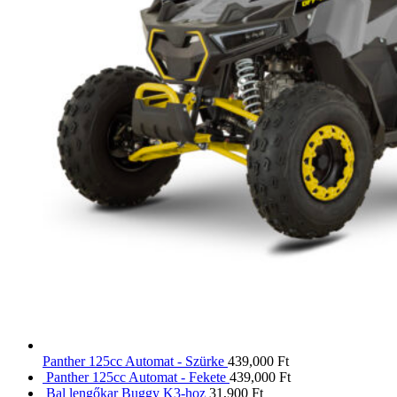
Panther 125cc Automat - Szürke
439,000
Ft
Panther 125cc Automat - Fekete
439,000
Ft
Bal lengőkar Buggy K3-hoz
31,900
Ft