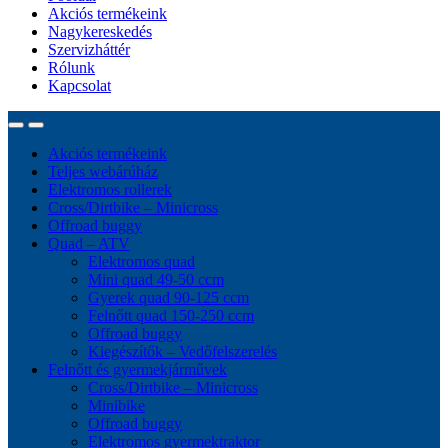
Akciós termékeink
Nagykereskedés
Szervizháttér
Rólunk
Kapcsolat
Akciós termékeink
Teljes webárúház
Elektromos rollerek
Cross/Dirtbike – Minicross
Offroad buggy
Quad – ATV
Elektromos quad
Mini quad 49-50 ccm
Gyerek quad 90-125 ccm
Felnőtt quad 150-250 ccm
Offroad buggy
Kiegészítők – Vedőfelszerelés
Felnőtt és gyermekjárművek
Cross/Dirtbike – Minicross
Minibike
Offroad buggy
Elektromos gyermektraktor