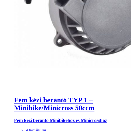
Fém kézi berántó TYP 1 –
Minibike/Minicross 50ccm
Fém kézi berántó Minibikehoz és Minicrosshoz
Alumínium