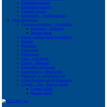
Elektromos kisautó
Elektromos kismotor
Tologató járgány
Kiegészítők – Vedőfelszerelés
Quad alkatrészek
Üzemanyagrendszer – Karburátor
Karburáto – Porlasztó
Benzincsapok
Olajok, kenőanyagok és adalékok
Berántó
Meghajtás
Elektronika
Fékrendszer
Lánc – Lánckerék
Ülések – Miniquad
Karburátor szívócsonk
Gumiabroncs – Belső gumi
Mágnesek és gyújtótekercsek
Alváz-Kormányzás-Felfüggesztés
Levegő – Olaj – Benzin szűrők
Levegő szűrők
Benzin szűrők