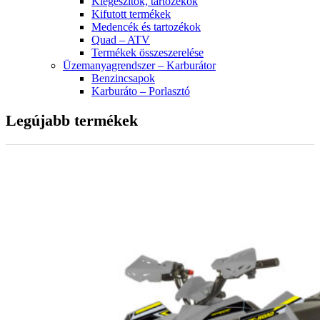
Kiegészítők, tartozékok
Kifutott termékek
Medencék és tartozékok
Quad – ATV
Termékek összeszerelése
Üzemanyagrendszer – Karburátor
Benzincsapok
Karburáto – Porlasztó
Legújabb termékek