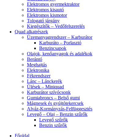
Elektromos gyermektraktor
Elektromos kisautó
Elektromos kismotor
Tologató járgány
Kiegészítők – Vedőfelszerelés
Quad alkatrészek
Üzemanyagrendszer – Karburátor
Karburáto – Porlasztó
Benzincsapok
Olajok, kenőanyagok és adalékok
Berántó
Meghajtás
Elektronika
Fékrendszer
Lánc – Lánckerék
Ülések – Miniquad
Karburátor szívócsonk
Gumiabroncs – Belső gumi
Mágnesek és gyújtótekercsek
Alváz-Kormányzás-Felfüggesztés
Levegő – Olaj – Benzin szűrők
Levegő szűrők
Benzin szűrők
Főoldal