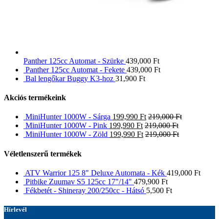
Panther 125cc Automat - Szürke
439,000
Ft
Panther 125cc Automat - Fekete
439,000
Ft
Bal lengőkar Buggy K3-hoz
31,900
Ft
Akciós termékeink
MiniHunter 1000W - Sárga
199,990
Ft
219,000
Ft
MiniHunter 1000W - Pink
199,990
Ft
219,000
Ft
MiniHunter 1000W - Zöld
199,990
Ft
219,000
Ft
Véletlenszerű termékek
ATV Warrior 125 8" Deluxe Automata - Kék
419,000
Ft
Pitbike Zuumav S5 125cc 17"/14"
479,900
Ft
Fékbetét - Shineray 200/250cc - Hátsó
5,500
Ft
Hírlevél