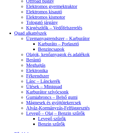
Offroad buggy
Elektromos gyermektraktor
Elektromos kisautó
Elektromos kismotor
Tologató járgány
Kiegészítők – Vedőfelszerelés
Quad alkatrészek
Üzemanyagrendszer – Karburátor
Karburáto – Porlasztó
Benzincsapok
Olajok, kenőanyagok és adalékok
Berántó
Meghajtás
Elektronika
Fékrendszer
Lánc – Lánckerék
Ülések – Miniquad
Karburátor szívócsonk
Gumiabroncs – Belső gumi
Mágnesek és gyújtótekercsek
Alváz-Kormányzás-Felfüggesztés
Levegő – Olaj – Benzin szűrők
Levegő szűrők
Benzin szűrők