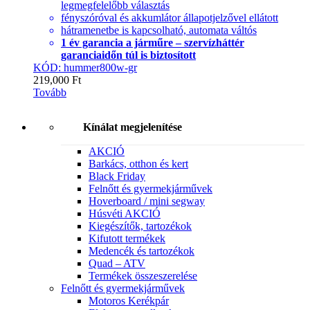
legmegfelelőbb választás
fényszóróval és akkumlátor állapotjelzővel ellátott
hátramenetbe is kapcsolható, automata váltós
1 év garancia a járműre – szervízháttér
garanciaidőn túl is biztosított
KÓD: hummer800w-gr
219,000
Ft
Tovább
Kínálat megjelenítése
AKCIÓ
Barkács, otthon és kert
Black Friday
Felnőtt és gyermekjárművek
Hoverboard / mini segway
Húsvéti AKCIÓ
Kiegészítők, tartozékok
Kifutott termékek
Medencék és tartozékok
Quad – ATV
Termékek összeszerelése
Felnőtt és gyermekjárművek
Motoros Kerékpár