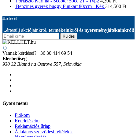
Porlasztó Karima - Scooter 50cc 2T - Typ2
4,300
Ft
Benzines gyerek buggy Funkart 80ccm - Kék
314,500
Ft
Hírlevél
...értesülj akciójainkról,
termékeinkről és nyereményjátékainkról!
Küldés
Vannak kérdései?
+36 30 414 69 54
Elérhetőség
930 32 Blatná na Ostrove 557, Szlovákia
Gyors menü
Fiókom
Rendeléseim
Reklamációs űrlap
Általános szerződési feltételek