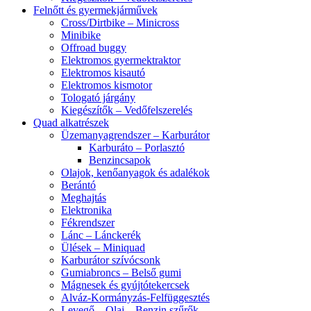
Felnőtt és gyermekjárművek
Cross/Dirtbike – Minicross
Minibike
Offroad buggy
Elektromos gyermektraktor
Elektromos kisautó
Elektromos kismotor
Tologató járgány
Kiegészítők – Vedőfelszerelés
Quad alkatrészek
Üzemanyagrendszer – Karburátor
Karburáto – Porlasztó
Benzincsapok
Olajok, kenőanyagok és adalékok
Berántó
Meghajtás
Elektronika
Fékrendszer
Lánc – Lánckerék
Ülések – Miniquad
Karburátor szívócsonk
Gumiabroncs – Belső gumi
Mágnesek és gyújtótekercsek
Alváz-Kormányzás-Felfüggesztés
Levegő – Olaj – Benzin szűrők