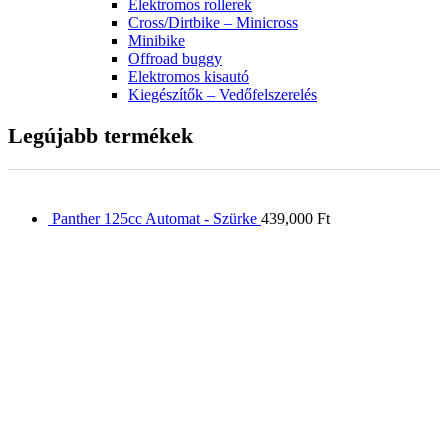
Elektromos rollerek
Cross/Dirtbike – Minicross
Minibike
Offroad buggy
Elektromos kisautó
Kiegészítők – Vedőfelszerelés
Legújabb termékek
Panther 125cc Automat - Szürke
439,000
Ft