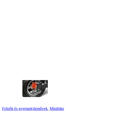
Felnőtt és gyermekjárművek
,
Minibike