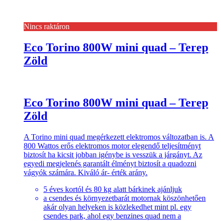
Nincs raktáron
Eco Torino 800W mini quad – Terep
Zöld
Eco Torino 800W mini quad – Terep
Zöld
A Torino mini quad megérkezett elektromos változatban is. A
800 Wattos erős elektromos motor elegendő teljesítményt
biztosít ha kicsit jobban igénybe is vesszük a járgányt. Az
egyedi megjelenés garantált élményt biztosít a quadozni
vágyók számára. Kiváló ár- érték arány.
5 éves kortól és 80 kg alatt bárkinek ajánljuk
a csendes és környezetbarát motornak köszönhetően
akár olyan helyeken is közlekedhet mint pl. egy
csendes park, ahol egy benzines quad nem a