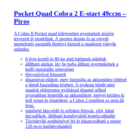
Pocket Quad Cobra 2 E-start 49ccm –
Piros
A Cobra II Pocket quad kifejezetten gyermekek részére
tervezett új modelünk. A sportos design és az egyedi
megjelenés garantált élményt biztosít a quadozni vágyók
számára.
6 éves kortól és 80 kg alatt bárkinek ajánljuk
állítható gázkar, így be tudja állítani gyermekének a
kellő maximális sebességet
fényszóróval felszerelt
dinamóval ellátott, mely biztosítja az akkumlátor töltését
a jármű használata közben. A gyakran kínált mini
quadok elektromos gyújtással dinamó nélkül
gyorsabban lemerítík az akkumlátort, melyet kézileg ki
kell venni és újratölteni, a Cobra 2 esetében ez nem áll
fenn.
minőségi láncvédő és erősített fémváz, elöl, hátul
tárcsafékek, állítható keménységű lengéscsillapító
Távirányító segítségével fel és lekapcsolható a motor
120 m-es hatótávolságból