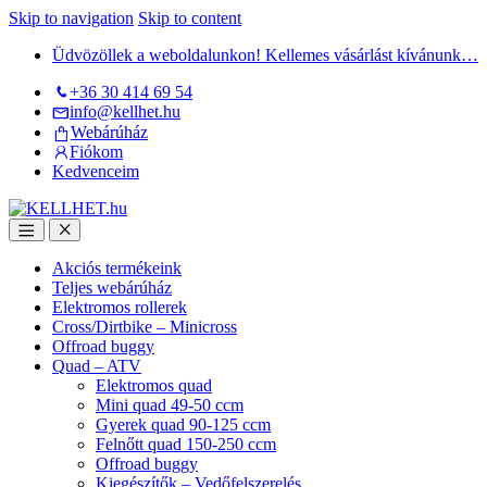
Skip to navigation
Skip to content
Üdvözöllek a weboldalunkon! Kellemes vásárlást kívánunk…
+36 30 414 69 54
info@kellhet.hu
Webárúház
Fiókom
Kedvenceim
Akciós termékeink
Teljes webárúház
Elektromos rollerek
Cross/Dirtbike – Minicross
Offroad buggy
Quad – ATV
Elektromos quad
Mini quad 49-50 ccm
Gyerek quad 90-125 ccm
Felnőtt quad 150-250 ccm
Offroad buggy
Kiegészítők – Vedőfelszerelés