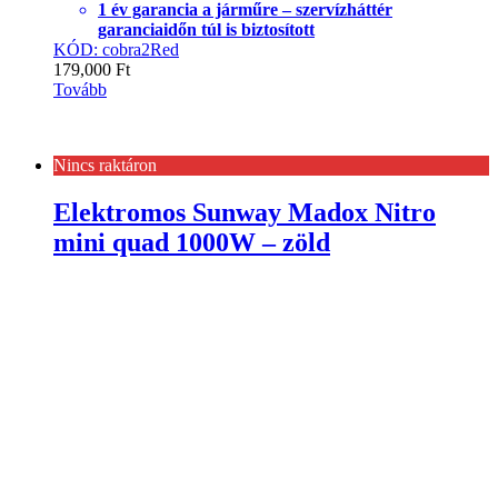
1 év garancia a járműre – szervízháttér
garanciaidőn túl is biztosított
KÓD: cobra2Red
179,000
Ft
Tovább
Nincs raktáron
Elektromos Sunway Madox Nitro
mini quad 1000W – zöld