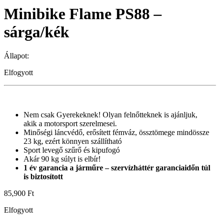
Minibike Flame PS88 –
sárga/kék
Állapot:
Elfogyott
Nem csak Gyerekeknek! Olyan felnőtteknek is ajánljuk,
akik a motorsport szerelmesei.
Minőségi láncvédő, erősített fémváz, össztömege mindössze
23 kg, ezért könnyen szállítható
Sport levegő szűrő és kipufogó
Akár 90 kg súlyt is elbír!
1 év garancia a járműre – szervízháttér garanciaidőn túl
is biztosított
85,900
Ft
Elfogyott