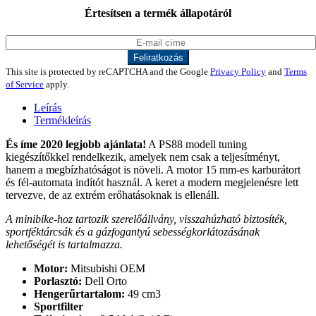
Értesítsen a termék állapotáról
This site is protected by reCAPTCHA and the Google
Privacy Policy
and
Terms
of Service
apply.
Leírás
Termékleírás
És íme 2020 legjobb ajánlata!
A PS88 modell tuning
kiegészítőkkel rendelkezik, amelyek nem csak a teljesítményt,
hanem a megbízhatóságot is növeli. A motor 15 mm-es karburátort
és fél-automata indítót használ. A keret a modern megjelenésre lett
tervezve, de az extrém erőhatásoknak is ellenáll.
A minibike-hoz tartozik szerelőállvány, visszahúzható biztosíték,
sportféktárcsák és a gázfogantyú sebességkorlátozásának
lehetőségét is tartalmazza.
Motor:
Mitsubishi OEM
Porlasztó:
Dell Orto
Hengerűrtartalom:
49 cm3
Sportfilter