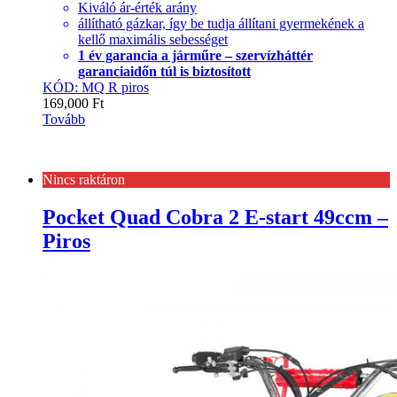
Kiváló ár-érték arány
állítható gázkar, így be tudja állítani gyermekének a
kellő maximális sebességet
1 év garancia a járműre – szervízháttér
garanciaidőn túl is biztosított
KÓD: MQ R piros
169,000
Ft
Tovább
Nincs raktáron
Pocket Quad Cobra 2 E-start 49ccm –
Piros