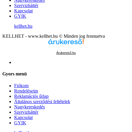
Nagykereskedés
Szervizháttér
Kapcsolat
GYIK
kellhet.hu
KELLHET - www.kellhet.hu © Minden jog fenntartva
Árukereső.hu
Gyors menü
Fiókom
Rendeléseim
Reklamációs űrlap
Általános szerződési feltételek
Nagykereskedés
Szervizháttér
Kapcsolat
GYIK