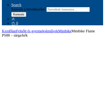
Search
Keresés a következőre:
Keresés
0
Kezdőlap
Felnőtt és gyermekjárművek
Minibike
Minibike Flame
PS88 – sárga/kék