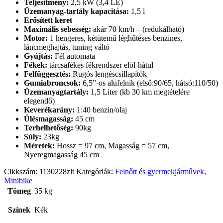
Teljesítmény:
2,5 kW (3,4 LE)
Üzemanyag-tartály kapacitása:
1,5 l
Erősített keret
Maximális sebesség:
akár 70 km/h – (redukálható)
Motor:
1 hengeres, kétütemű léghűtéses benzines,
láncmeghajtás, tuning váltó
Gyújtás:
Fél automata
Fékek:
tárcsafékes fékrendszer elöl-hátul
Felfüggesztés:
Rugós lengéscsillapítók
Gumiabroncsok:
6,5”-os alufelnik (első:90/65, hátsó:110/50)
Üzemanyagtartály:
1,5 Liter (kb 30 km megtételére
elegendő)
Keverékarány:
1:40 benzin/olaj
Ülésmagasság:
45 cm
Terhelhetőség:
90kg
Súly:
23kg
Méretek:
Hossz = 97 cm, Magasság = 57 cm,
Nyeregmagasság 45 cm
Cikkszám:
1130228zlt
Kategóriák:
Felnőtt és gyermekjárművek
,
Minibike
Tömeg
35 kg
Színek
Kék