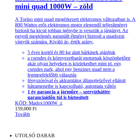
mini quad 1000W – zöld
A Torino mini quad megérkezett elektromos változatban is. A
800 Wattos erős elektromos motor elegendő teljesítményt
biztosít ha kicsit jobban igénybe is vesszük a járgányt. Az
egyedi megjelenés garantált élményt biztosít a quadozni
vágyók számára. Kiváló ár- érték arány.
5 éves kortól és 80 kg alatt bárkinek ajánljuk
a csendes és környezetbarát motornak köszönhetően
akár olyan helyeken is közlekedhet mint pl. egy
csendes park, ahol egy benzines quad nem a
legmegfelelőbb választás
fényszóróval és akkumlátor állapotjelzővel ellátott
hátramenetbe is kapcsolható, automata váltós
1 év garancia a járműre – szervízháttér
garanciaidőn túl is biztosított
KÓD: Madox1000W_z
159,000
Ft
Tovább
UTOLSÓ DARAB