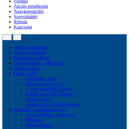
Főoldal
Akciós termékeink
Nagykereskedés
Szervizháttér
Rólunk
Kapcsolat
Akciós termékeink
Teljes webárúház
Elektromos rollerek
Cross/Dirtbike – Minicross
Offroad buggy
Quad – ATV
Elektromos quad
Mini quad 49-50 ccm
Gyerek quad 90-125 ccm
Felnőtt quad 150-250 ccm
Offroad buggy
Kiegészítők – Vedőfelszerelés
Felnőtt és gyermekjárművek
Cross/Dirtbike – Minicross
Minibike
Offroad buggy