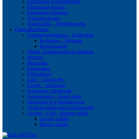
Elektromos gyermektraktor
Elektromos kisautó
Elektromos kismotor
Tologató járgány
Kiegészítők – Vedőfelszerelés
Quad alkatrészek
Üzemanyagrendszer – Karburátor
Karburáto – Porlasztó
Benzincsapok
Olajok, kenőanyagok és adalékok
Berántó
Meghajtás
Elektronika
Fékrendszer
Lánc – Lánckerék
Ülések – Miniquad
Karburátor szívócsonk
Gumiabroncs – Belső gumi
Mágnesek és gyújtótekercsek
Alváz-Kormányzás-Felfüggesztés
Levegő – Olaj – Benzin szűrők
Levegő szűrők
Benzin szűrők