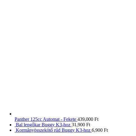
Panther 125cc Automat - Fekete
439,000
Ft
Bal lengőkar Buggy K3-hoz
31,900
Ft
Kormányösszekötő rúd Buggy K3-hoz
6,900
Ft