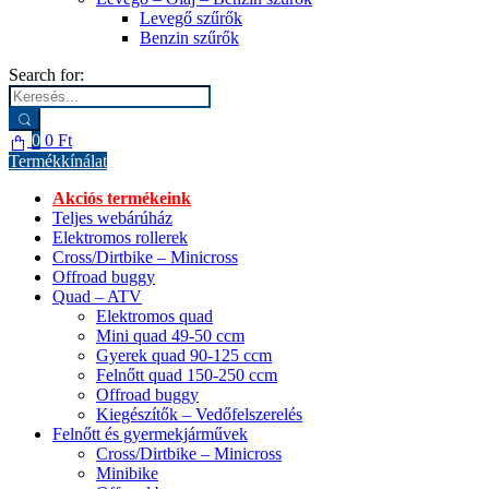
Levegő szűrők
Benzin szűrők
Search for:
0
0
Ft
Termékkínálat
Akciós termékeink
Teljes webárúház
Elektromos rollerek
Cross/Dirtbike – Minicross
Offroad buggy
Quad – ATV
Elektromos quad
Mini quad 49-50 ccm
Gyerek quad 90-125 ccm
Felnőtt quad 150-250 ccm
Offroad buggy
Kiegészítők – Vedőfelszerelés
Felnőtt és gyermekjárművek
Cross/Dirtbike – Minicross
Minibike