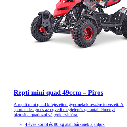
Repti mini quad 49ccm – Piros
A repiti mini quad kifejezetten gyermekek részére tervezett. A
sportos design és az egyedi megjelenés garantált élményt
biztosít a quadozni vágyók számára.
4 éves kortól és 80 kg alatt bárkinek ajánljuk