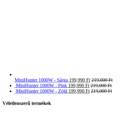
MiniHunter 1000W - Sárga
199,990
Ft
219,000
Ft
MiniHunter 1000W - Pink
199,990
Ft
219,000
Ft
MiniHunter 1000W - Zöld
199,990
Ft
219,000
Ft
Véletlenszerű termékek