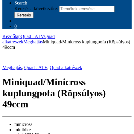
Search
Keresés a következőre:
Keresés
0
Kezdőlap
Quad - ATV
Quad
alkatrészek
Meghajtás
Miniquad/Minicross kuplungpofa (Röpsúlyos)
49ccm
Meghajtás
,
Quad - ATV
,
Quad alkatrészek
Miniquad/Minicross
kuplungpofa (Röpsúlyos)
49ccm
minicross
minibike