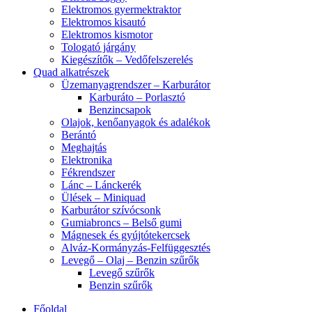
Elektromos gyermektraktor
Elektromos kisautó
Elektromos kismotor
Tologató járgány
Kiegészítők – Vedőfelszerelés
Quad alkatrészek
Üzemanyagrendszer – Karburátor
Karburáto – Porlasztó
Benzincsapok
Olajok, kenőanyagok és adalékok
Berántó
Meghajtás
Elektronika
Fékrendszer
Lánc – Lánckerék
Ülések – Miniquad
Karburátor szívócsonk
Gumiabroncs – Belső gumi
Mágnesek és gyújtótekercsek
Alváz-Kormányzás-Felfüggesztés
Levegő – Olaj – Benzin szűrők
Levegő szűrők
Benzin szűrők
Főoldal