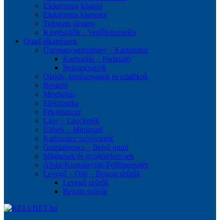
Elektromos kisautó
Elektromos kismotor
Tologató járgány
Kiegészítők – Vedőfelszerelés
Quad alkatrészek
Üzemanyagrendszer – Karburátor
Karburáto – Porlasztó
Benzincsapok
Olajok, kenőanyagok és adalékok
Berántó
Meghajtás
Elektronika
Fékrendszer
Lánc – Lánckerék
Ülések – Miniquad
Karburátor szívócsonk
Gumiabroncs – Belső gumi
Mágnesek és gyújtótekercsek
Alváz-Kormányzás-Felfüggesztés
Levegő – Olaj – Benzin szűrők
Levegő szűrők
Benzin szűrők