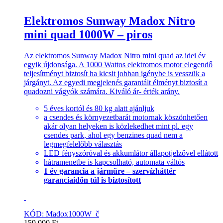
Elektromos Sunway Madox Nitro
mini quad 1000W – piros
Az elektromos Sunway Madox Nitro mini quad az idei év
egyik újdonsága. A 1000 Wattos elektromos motor elegendő
teljesítményt biztosít ha kicsit jobban igénybe is vesszük a
járgányt. Az egyedi megjelenés garantált élményt biztosít a
quadozni vágyók számára. Kiváló ár- érték arány.
5 éves kortól és 80 kg alatt ajánljuk
a csendes és környezetbarát motornak köszönhetően
akár olyan helyeken is közlekedhet mint pl. egy
csendes park, ahol egy benzines quad nem a
legmegfelelőbb választás
LED fényszóróval és akkumlátor állapotjelzővel ellátott
hátramenetbe is kapcsolható, automata váltós
1 év garancia a járműre – szervízháttér
garanciaidőn túl is biztosított
KÓD: Madox1000W_č
159,000
Ft