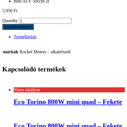
mini ATV 50ccm 2t
5,950
Ft
Quantity
Kosárba teszem
Termékleírás
márkák
Rocket Motors – alkatrészek
Kapcsolódó termékek
Nincs raktáron
Eco Torino 800W mini quad – Fekete
Eco Torino 800W mini quad – Fekete