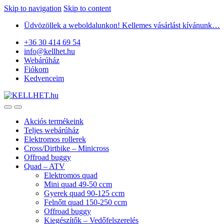
Skip to navigation
Skip to content
Üdvözöllek a weboldalunkon! Kellemes vásárlást kívánunk…
+36 30 414 69 54
info@kellhet.hu
Webárúház
Fiókom
Kedvenceim
Akciós termékeink
Teljes webárúház
Elektromos rollerek
Cross/Dirtbike – Minicross
Offroad buggy
Quad – ATV
Elektromos quad
Mini quad 49-50 ccm
Gyerek quad 90-125 ccm
Felnőtt quad 150-250 ccm
Offroad buggy
Kiegészítők – Vedőfelszerelés