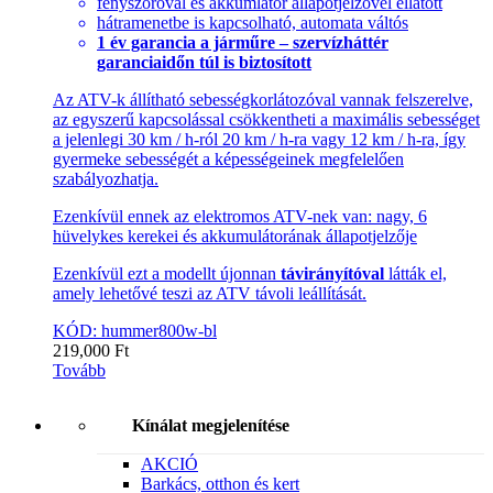
fényszóróval és akkumlátor állapotjelzővel ellátott
hátramenetbe is kapcsolható, automata váltós
1 év garancia a járműre – szervízháttér
garanciaidőn túl is biztosított
Az ATV-k állítható sebességkorlátozóval vannak felszerelve,
az egyszerű kapcsolással csökkentheti a maximális sebességet
a jelenlegi 30 km / h-ról 20 km / h-ra vagy 12 km / h-ra, így
gyermeke sebességét a képességeinek megfelelően
szabályozhatja.
Ezenkívül ennek az elektromos ATV-nek van: nagy, 6
hüvelykes kerekei és akkumulátorának állapotjelzője
Ezenkívül ezt a modellt újonnan
távirányítóval
látták el,
amely lehetővé teszi az ATV távoli leállítását.
KÓD: hummer800w-bl
219,000
Ft
Tovább
Kínálat megjelenítése
AKCIÓ
Barkács, otthon és kert