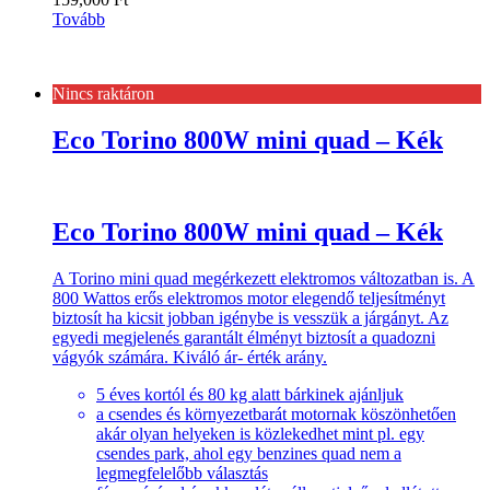
Tovább
Nincs raktáron
Eco Torino 800W mini quad – Kék
Eco Torino 800W mini quad – Kék
A Torino mini quad megérkezett elektromos változatban is. A
800 Wattos erős elektromos motor elegendő teljesítményt
biztosít ha kicsit jobban igénybe is vesszük a járgányt. Az
egyedi megjelenés garantált élményt biztosít a quadozni
vágyók számára. Kiváló ár- érték arány.
5 éves kortól és 80 kg alatt bárkinek ajánljuk
a csendes és környezetbarát motornak köszönhetően
akár olyan helyeken is közlekedhet mint pl. egy
csendes park, ahol egy benzines quad nem a
legmegfelelőbb választás