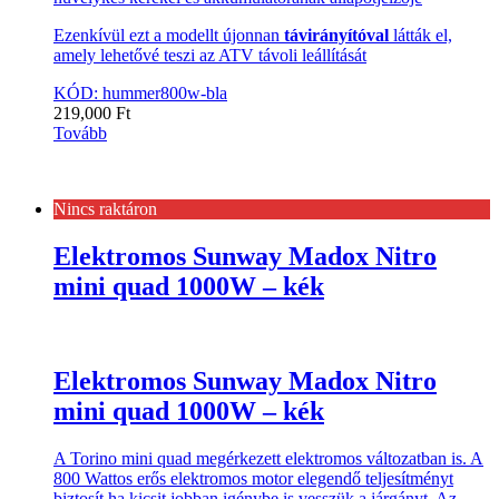
Ezenkívül ezt a modellt újonnan
távirányítóval
látták el,
amely lehetővé teszi az ATV távoli leállítását
KÓD: hummer800w-bla
219,000
Ft
Tovább
Nincs raktáron
Elektromos Sunway Madox Nitro
mini quad 1000W – kék
Elektromos Sunway Madox Nitro
mini quad 1000W – kék
A Torino mini quad megérkezett elektromos változatban is. A
800 Wattos erős elektromos motor elegendő teljesítményt
biztosít ha kicsit jobban igénybe is vesszük a járgányt. Az