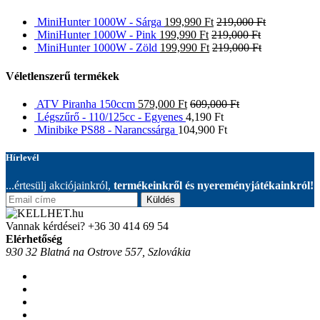
MiniHunter 1000W - Sárga
199,990
Ft
219,000
Ft
MiniHunter 1000W - Pink
199,990
Ft
219,000
Ft
MiniHunter 1000W - Zöld
199,990
Ft
219,000
Ft
Véletlenszerű termékek
ATV Piranha 150ccm
579,000
Ft
609,000
Ft
Légszűrő - 110/125cc - Egyenes
4,190
Ft
Minibike PS88 - Narancssárga
104,900
Ft
Hírlevél
...értesülj akciójainkról,
termékeinkről és nyereményjátékainkról!
Küldés
Vannak kérdései?
+36 30 414 69 54
Elérhetőség
930 32 Blatná na Ostrove 557, Szlovákia