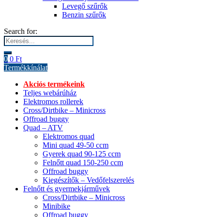
Levegő szűrők
Benzin szűrők
Search for:
0
0
Ft
Termékkínálat
Akciós termékeink
Teljes webárúház
Elektromos rollerek
Cross/Dirtbike – Minicross
Offroad buggy
Quad – ATV
Elektromos quad
Mini quad 49-50 ccm
Gyerek quad 90-125 ccm
Felnőtt quad 150-250 ccm
Offroad buggy
Kiegészítők – Vedőfelszerelés
Felnőtt és gyermekjárművek
Cross/Dirtbike – Minicross
Minibike
Offroad buggy