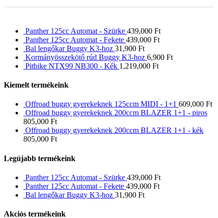
Panther 125cc Automat - Szürke
439,000
Ft
Panther 125cc Automat - Fekete
439,000
Ft
Bal lengőkar Buggy K3-hoz
31,900
Ft
Kormányösszekötő rúd Buggy K3-hoz
6,900
Ft
Pitbike NTX99 NB300 - Kék
1,219,000
Ft
Kiemelt termékeink
Offroad buggy gyerekeknek 125ccm MIDI - 1+1
609,000
Ft
Offroad buggy gyerekeknek 200ccm BLAZER 1+1 - piros
805,000
Ft
Offroad buggy gyerekeknek 200ccm BLAZER 1+1 - kék
805,000
Ft
Legújabb termékeink
Panther 125cc Automat - Szürke
439,000
Ft
Panther 125cc Automat - Fekete
439,000
Ft
Bal lengőkar Buggy K3-hoz
31,900
Ft
Akciós termékeink