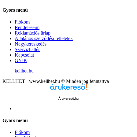
Gyors menü
Fiókom
Rendeléseim
Reklamációs űrlap
Általános szerződési feltételek
Nagykereskedés
Szervizháttér
Kapcsolat
GYIK
kellhet.hu
KELLHET - www.kellhet.hu © Minden jog fenntartva
Árukereső.hu
Gyors menü
Fiókom