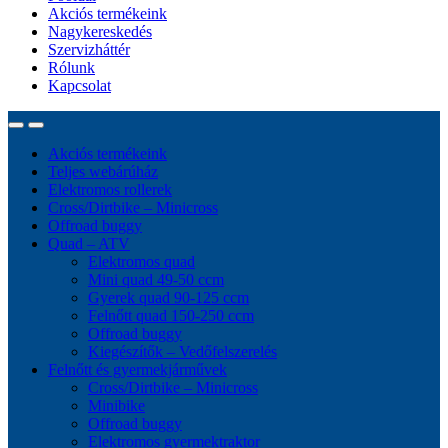
Akciós termékeink
Nagykereskedés
Szervizháttér
Rólunk
Kapcsolat
Akciós termékeink
Teljes webárúház
Elektromos rollerek
Cross/Dirtbike – Minicross
Offroad buggy
Quad – ATV
Elektromos quad
Mini quad 49-50 ccm
Gyerek quad 90-125 ccm
Felnőtt quad 150-250 ccm
Offroad buggy
Kiegészítők – Vedőfelszerelés
Felnőtt és gyermekjárművek
Cross/Dirtbike – Minicross
Minibike
Offroad buggy
Elektromos gyermektraktor