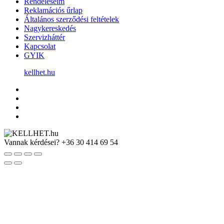
Rendeléseim
Reklamációs űrlap
Általános szerződési feltételek
Nagykereskedés
Szervizháttér
Kapcsolat
GYIK
kellhet.hu
Vannak kérdései?
+36 30 414 69 54