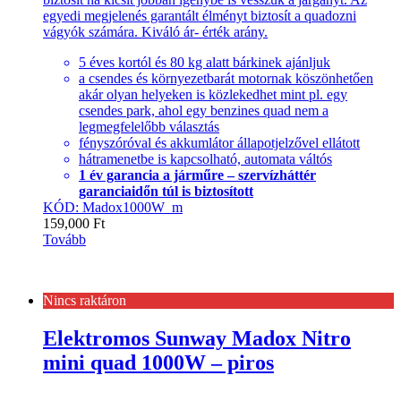
egyedi megjelenés garantált élményt biztosít a quadozni
vágyók számára. Kiváló ár- érték arány.
5 éves kortól és 80 kg alatt bárkinek ajánljuk
a csendes és környezetbarát motornak köszönhetően
akár olyan helyeken is közlekedhet mint pl. egy
csendes park, ahol egy benzines quad nem a
legmegfelelőbb választás
fényszóróval és akkumlátor állapotjelzővel ellátott
hátramenetbe is kapcsolható, automata váltós
1 év garancia a járműre – szervízháttér
garanciaidőn túl is biztosított
KÓD: Madox1000W_m
159,000
Ft
Tovább
Nincs raktáron
Elektromos Sunway Madox Nitro
mini quad 1000W – piros