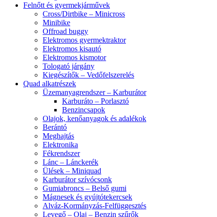
Felnőtt és gyermekjárművek
Cross/Dirtbike – Minicross
Minibike
Offroad buggy
Elektromos gyermektraktor
Elektromos kisautó
Elektromos kismotor
Tologató járgány
Kiegészítők – Vedőfelszerelés
Quad alkatrészek
Üzemanyagrendszer – Karburátor
Karburáto – Porlasztó
Benzincsapok
Olajok, kenőanyagok és adalékok
Berántó
Meghajtás
Elektronika
Fékrendszer
Lánc – Lánckerék
Ülések – Miniquad
Karburátor szívócsonk
Gumiabroncs – Belső gumi
Mágnesek és gyújtótekercsek
Alváz-Kormányzás-Felfüggesztés
Levegő – Olaj – Benzin szűrők