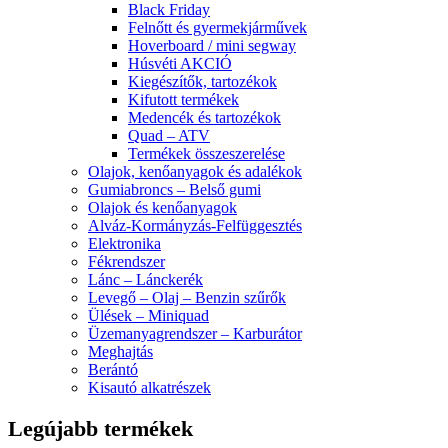
Black Friday
Felnőtt és gyermekjárművek
Hoverboard / mini segway
Húsvéti AKCIÓ
Kiegészítők, tartozékok
Kifutott termékek
Medencék és tartozékok
Quad – ATV
Termékek összeszerelése
Olajok, kenőanyagok és adalékok
Gumiabroncs – Belső gumi
Olajok és kenőanyagok
Alváz-Kormányzás-Felfüggesztés
Elektronika
Fékrendszer
Lánc – Lánckerék
Levegő – Olaj – Benzin szűrők
Ülések – Miniquad
Üzemanyagrendszer – Karburátor
Meghajtás
Berántó
Kisautó alkatrészek
Legújabb termékek