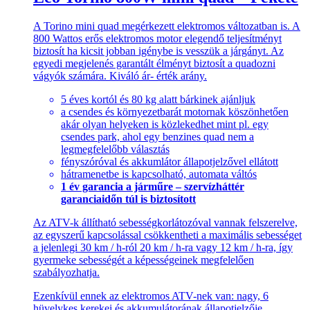
A Torino mini quad megérkezett elektromos változatban is. A
800 Wattos erős elektromos motor elegendő teljesítményt
biztosít ha kicsit jobban igénybe is vesszük a járgányt. Az
egyedi megjelenés garantált élményt biztosít a quadozni
vágyók számára. Kiváló ár- érték arány.
5 éves kortól és 80 kg alatt bárkinek ajánljuk
a csendes és környezetbarát motornak köszönhetően
akár olyan helyeken is közlekedhet mint pl. egy
csendes park, ahol egy benzines quad nem a
legmegfelelőbb választás
fényszóróval és akkumlátor állapotjelzővel ellátott
hátramenetbe is kapcsolható, automata váltós
1 év garancia a járműre – szervízháttér
garanciaidőn túl is biztosított
Az ATV-k állítható sebességkorlátozóval vannak felszerelve,
az egyszerű kapcsolással csökkentheti a maximális sebességet
a jelenlegi 30 km / h-ról 20 km / h-ra vagy 12 km / h-ra, így
gyermeke sebességét a képességeinek megfelelően
szabályozhatja.
Ezenkívül ennek az elektromos ATV-nek van: nagy, 6
hüvelykes kerekei és akkumulátorának állapotjelzője