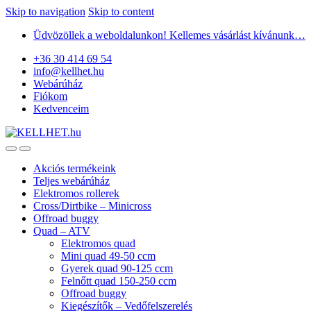
Skip to navigation
Skip to content
Üdvözöllek a weboldalunkon! Kellemes vásárlást kívánunk…
+36 30 414 69 54
info@kellhet.hu
Webárúház
Fiókom
Kedvenceim
Akciós termékeink
Teljes webárúház
Elektromos rollerek
Cross/Dirtbike – Minicross
Offroad buggy
Quad – ATV
Elektromos quad
Mini quad 49-50 ccm
Gyerek quad 90-125 ccm
Felnőtt quad 150-250 ccm
Offroad buggy
Kiegészítők – Vedőfelszerelés