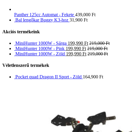
Panther 125cc Automat - Fekete
439,000
Ft
Bal lengőkar Buggy K3-hoz
31,900
Ft
Akciós termékeink
MiniHunter 1000W - Sárga
199,990
Ft
219,000
Ft
MiniHunter 1000W - Pink
199,990
Ft
219,000
Ft
MiniHunter 1000W - Zöld
199,990
Ft
219,000
Ft
Véletlenszerű termékek
Pocket quad Dragon II Sport - Zöld
164,900
Ft