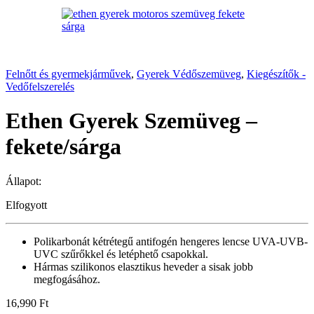
Felnőtt és gyermekjárművek
,
Gyerek Védőszemüveg
,
Kiegészítők -
Vedőfelszerelés
Ethen Gyerek Szemüveg –
fekete/sárga
Állapot:
Elfogyott
Polikarbonát kétrétegű antifogén hengeres lencse UVA-UVB-
UVC szűrőkkel és letéphető csapokkal.
Hármas szilikonos elasztikus heveder a sisak jobb
megfogásához.
16,990
Ft