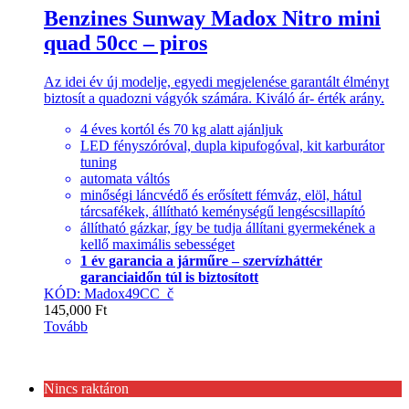
Benzines Sunway Madox Nitro mini
quad 50cc – piros
Az idei év új modelje, egyedi megjelenése garantált élményt
biztosít a quadozni vágyók számára. Kiváló ár- érték arány.
4 éves kortól és 70 kg alatt ajánljuk
LED fényszóróval, dupla kipufogóval, kit karburátor
tuning
automata váltós
minőségi láncvédő és erősített fémváz, elöl, hátul
tárcsafékek, állítható keménységű lengéscsillapító
állítható gázkar, így be tudja állítani gyermekének a
kellő maximális sebességet
1 év garancia a járműre – szervízháttér
garanciaidőn túl is biztosított
KÓD: Madox49CC_č
145,000
Ft
Tovább
Nincs raktáron