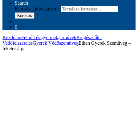
Search
Keresés a következőre:
Keresés
0
Kezdőlap
Felnőtt és gyermekjárművek
Kiegészítők -
Vedőfelszerelés
Gyerek Védőszemüveg
Ethen Gyerek Szemüveg –
fekete/sárga