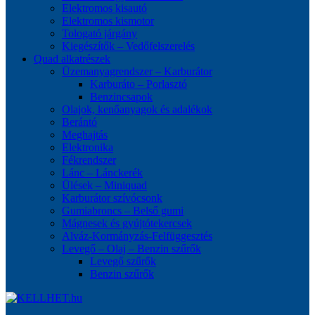
Elektromos kisautó
Elektromos kismotor
Tologató járgány
Kiegészítők – Vedőfelszerelés
Quad alkatrészek
Üzemanyagrendszer – Karburátor
Karburáto – Porlasztó
Benzincsapok
Olajok, kenőanyagok és adalékok
Berántó
Meghajtás
Elektronika
Fékrendszer
Lánc – Lánckerék
Ülések – Miniquad
Karburátor szívócsonk
Gumiabroncs – Belső gumi
Mágnesek és gyújtótekercsek
Alváz-Kormányzás-Felfüggesztés
Levegő – Olaj – Benzin szűrők
Levegő szűrők
Benzin szűrők