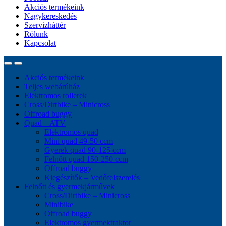
Akciós termékeink
Nagykereskedés
Szervizháttér
Rólunk
Kapcsolat
Akciós termékeink
Teljes webárúház
Elektromos rollerek
Cross/Dirtbike – Minicross
Offroad buggy
Quad – ATV
Elektromos quad
Mini quad 49-50 ccm
Gyerek quad 90-125 ccm
Felnőtt quad 150-250 ccm
Offroad buggy
Kiegészítők – Vedőfelszerelés
Felnőtt és gyermekjárművek
Cross/Dirtbike – Minicross
Minibike
Offroad buggy
Elektromos gyermektraktor