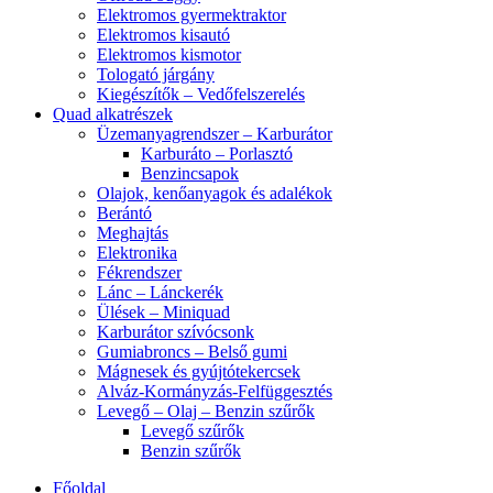
Elektromos gyermektraktor
Elektromos kisautó
Elektromos kismotor
Tologató járgány
Kiegészítők – Vedőfelszerelés
Quad alkatrészek
Üzemanyagrendszer – Karburátor
Karburáto – Porlasztó
Benzincsapok
Olajok, kenőanyagok és adalékok
Berántó
Meghajtás
Elektronika
Fékrendszer
Lánc – Lánckerék
Ülések – Miniquad
Karburátor szívócsonk
Gumiabroncs – Belső gumi
Mágnesek és gyújtótekercsek
Alváz-Kormányzás-Felfüggesztés
Levegő – Olaj – Benzin szűrők
Levegő szűrők
Benzin szűrők
Főoldal