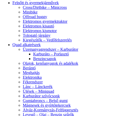
Felnőtt és gyermekjárművek
Cross/Dirtbike – Minicross
Minibike
Offroad buggy
Elektromos gyermektraktor
Elektromos kisautó
Elektromos kismotor
Tologató járgány
Kiegészítők – Vedőfelszerelés
Quad alkatrészek
Üzemanyagrendszer – Karburátor
Karburáto – Porlasztó
Benzincsapok
Olajok, kenőanyagok és adalékok
Berántó
Meghajtás
Elektronika
Fékrendszer
Lánc – Lánckerék
Ülések – Miniquad
Karburátor szívócsonk
Gumiabroncs – Belső gumi
Mágnesek és gyújtótekercsek
Alváz-Kormányzás-Felfüggesztés
Levegő – Olaj – Benzin szűrők