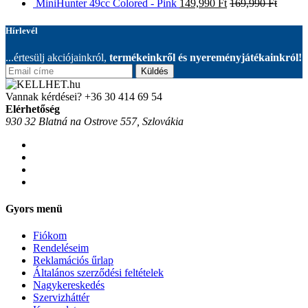
MiniHunter 49cc Colored - Pink
149,990
Ft
169,990
Ft
Hírlevél
...értesülj akciójainkról,
termékeinkről és nyereményjátékainkról!
Küldés
Vannak kérdései?
+36 30 414 69 54
Elérhetőség
930 32 Blatná na Ostrove 557, Szlovákia
Gyors menü
Fiókom
Rendeléseim
Reklamációs űrlap
Általános szerződési feltételek
Nagykereskedés
Szervizháttér