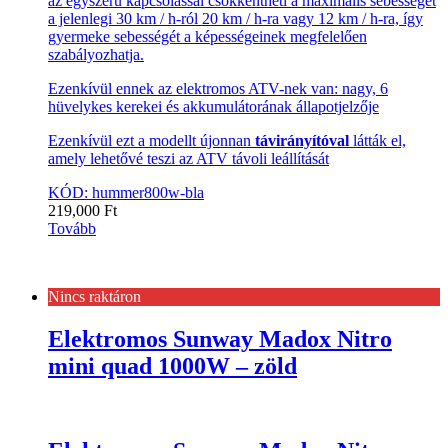
az egyszerű kapcsolással csökkentheti a maximális sebességet
a jelenlegi 30 km / h-ról 20 km / h-ra vagy 12 km / h-ra, így
gyermeke sebességét a képességeinek megfelelően
szabályozhatja.
Ezenkívül ennek az elektromos ATV-nek van: nagy, 6
hüvelykes kerekei és akkumulátorának állapotjelzője
Ezenkívül ezt a modellt újonnan
távirányítóval
látták el,
amely lehetővé teszi az ATV távoli leállítását
KÓD: hummer800w-bla
219,000
Ft
Tovább
Nincs raktáron
Elektromos Sunway Madox Nitro
mini quad 1000W – zöld