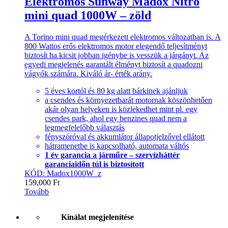
Elektromos Sunway Madox Nitro
mini quad 1000W – zöld
A Torino mini quad megérkezett elektromos változatban is. A
800 Wattos erős elektromos motor elegendő teljesítményt
biztosít ha kicsit jobban igénybe is vesszük a járgányt. Az
egyedi megjelenés garantált élményt biztosít a quadozni
vágyók számára. Kiváló ár- érték arány.
5 éves kortól és 80 kg alatt bárkinek ajánljuk
a csendes és környezetbarát motornak köszönhetően
akár olyan helyeken is közlekedhet mint pl. egy
csendes park, ahol egy benzines quad nem a
legmegfelelőbb választás
fényszóróval és akkumlátor állapotjelzővel ellátott
hátramenetbe is kapcsolható, automata váltós
1 év garancia a járműre – szervízháttér
garanciaidőn túl is biztosított
KÓD: Madox1000W_z
159,000
Ft
Tovább
Kínálat megjelenítése