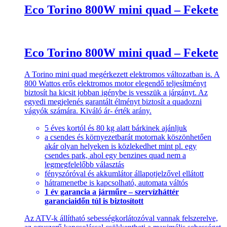
Eco Torino 800W mini quad – Fekete
Eco Torino 800W mini quad – Fekete
A Torino mini quad megérkezett elektromos változatban is. A
800 Wattos erős elektromos motor elegendő teljesítményt
biztosít ha kicsit jobban igénybe is vesszük a járgányt. Az
egyedi megjelenés garantált élményt biztosít a quadozni
vágyók számára. Kiváló ár- érték arány.
5 éves kortól és 80 kg alatt bárkinek ajánljuk
a csendes és környezetbarát motornak köszönhetően
akár olyan helyeken is közlekedhet mint pl. egy
csendes park, ahol egy benzines quad nem a
legmegfelelőbb választás
fényszóróval és akkumlátor állapotjelzővel ellátott
hátramenetbe is kapcsolható, automata váltós
1 év garancia a járműre – szervízháttér
garanciaidőn túl is biztosított
Az ATV-k állítható sebességkorlátozóval vannak felszerelve,