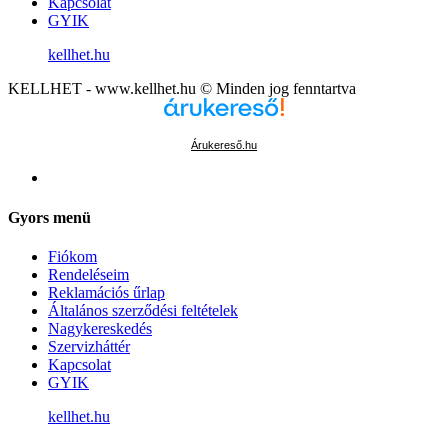
Kapcsolat
GYIK
kellhet.hu
KELLHET - www.kellhet.hu © Minden jog fenntartva
Árukereső.hu
Gyors menü
Fiókom
Rendeléseim
Reklamációs űrlap
Általános szerződési feltételek
Nagykereskedés
Szervizháttér
Kapcsolat
GYIK
kellhet.hu