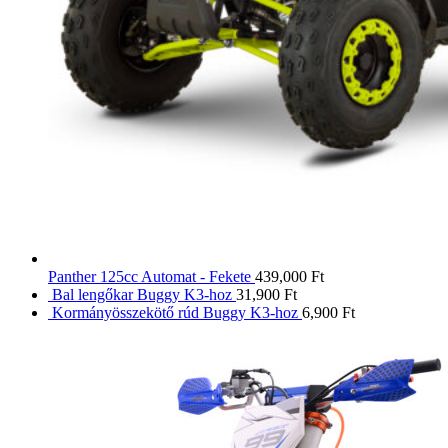
Panther 125cc Automat - Fekete
439,000
Ft
Bal lengőkar Buggy K3-hoz
31,900
Ft
Kormányösszekötő rúd Buggy K3-hoz
6,900
Ft