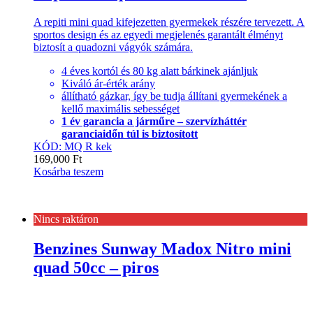
A repiti mini quad kifejezetten gyermekek részére tervezett. A
sportos design és az egyedi megjelenés garantált élményt
biztosít a quadozni vágyók számára.
4 éves kortól és 80 kg alatt bárkinek ajánljuk
Kiváló ár-érték arány
állítható gázkar, így be tudja állítani gyermekének a
kellő maximális sebességet
1 év garancia a járműre – szervízháttér
garanciaidőn túl is biztosított
KÓD: MQ R kek
169,000
Ft
Kosárba teszem
Nincs raktáron
Benzines Sunway Madox Nitro mini
quad 50cc – piros