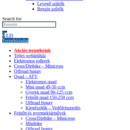
Levegő szűrők
Benzin szűrők
Search for:
0
0
Ft
Termékkínálat
Akciós termékeink
Teljes webárúház
Elektromos rollerek
Cross/Dirtbike – Minicross
Offroad buggy
Quad – ATV
Elektromos quad
Mini quad 49-50 ccm
Gyerek quad 90-125 ccm
Felnőtt quad 150-250 ccm
Offroad buggy
Kiegészítők – Vedőfelszerelés
Felnőtt és gyermekjárművek
Cross/Dirtbike – Minicross
Minibike
Offroad buggy