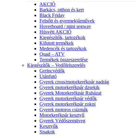
AKCIÓ
Barkács, otthon és kert
Black Friday
Felnőtt és gyermekjárművek
Hoverboard / mini segway
Húsvéti AKCIÓ
Kiegészítők, tartozékok
Kifutott termékek
Medencék és tartozékok
Quad – ATV
Termékek összeszerelése
Kiegészítők – Vedőfelszerelés
Gerincvédők
Utánfutó
Gyerek cross/motorkerékpár nadrág
Gyerek motorkerékpár dzsekik
Gyerek Motorkerékpár Ruházat
Gyerek motorkerékpár védők
Gyerek motorkerékpár zokni
Gyerek motoros csizmák
Motorkerékpár kesztyű
Gyerek Védőszemüveg
Kesztyűk
Sisakok