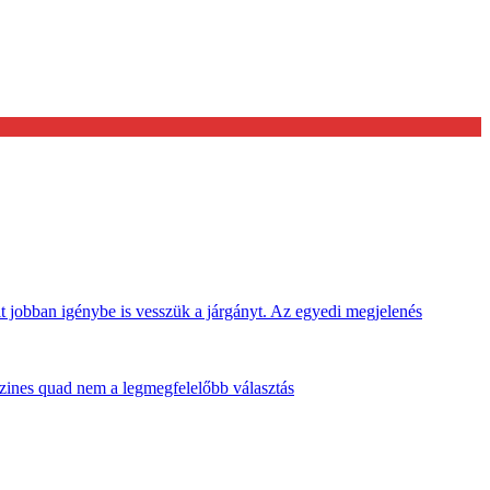
it jobban igénybe is vesszük a járgányt. Az egyedi megjelenés
nzines quad nem a legmegfelelőbb választás