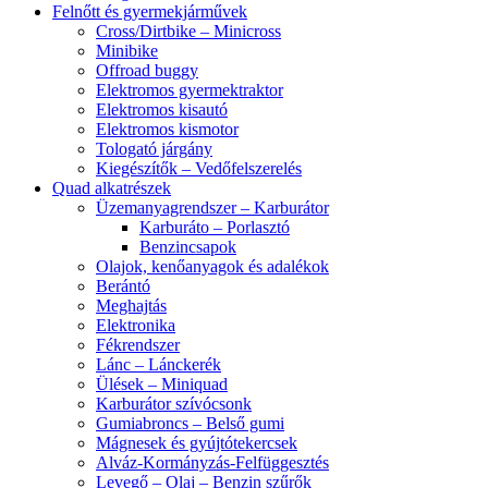
Felnőtt és gyermekjárművek
Cross/Dirtbike – Minicross
Minibike
Offroad buggy
Elektromos gyermektraktor
Elektromos kisautó
Elektromos kismotor
Tologató járgány
Kiegészítők – Vedőfelszerelés
Quad alkatrészek
Üzemanyagrendszer – Karburátor
Karburáto – Porlasztó
Benzincsapok
Olajok, kenőanyagok és adalékok
Berántó
Meghajtás
Elektronika
Fékrendszer
Lánc – Lánckerék
Ülések – Miniquad
Karburátor szívócsonk
Gumiabroncs – Belső gumi
Mágnesek és gyújtótekercsek
Alváz-Kormányzás-Felfüggesztés
Levegő – Olaj – Benzin szűrők