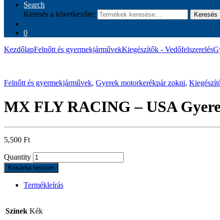
Search
Keresés a következőre:
Keresés
0
Kezdőlap
Felnőtt és gyermekjárművek
Kiegészítők - Vedőfelszerelés
Gy
Felnőtt és gyermekjárművek
,
Gyerek motorkerékpár zokni
,
Kiegészít
MX FLY RACING – USA Gyerek 
5,500
Ft
Quantity
Kosárba teszem
Termékleírás
Színek
Kék