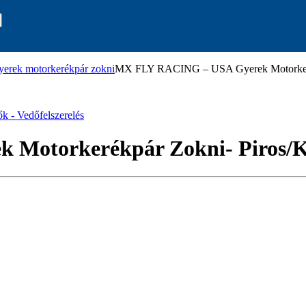
erek motorkerékpár zokni
MX FLY RACING – USA Gyerek Motorkeré
ők - Vedőfelszerelés
Motorkerékpár Zokni- Piros/