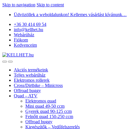
Skip to navigation
Skip to content
Üdvözöllek a weboldalunkon! Kellemes vásárlást kívánunk…
+36 30 414 69 54
info@kellhet.hu
Webárúház
Fiókom
Kedvenceim
Akciós termékeink
Teljes webárúház
Elektromos rollerek
Cross/Dirtbike – Minicross
Offroad buggy
Quad – ATV
Elektromos quad
Mini quad 49-50 ccm
Gyerek quad 90-125 ccm
Felnőtt quad 150-250 ccm
Offroad buggy
Kiegészítők – Vedőfelszerelés