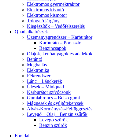
Elektromos gyermektraktor
Elektromos kisautó
Elektromos kismotor
Tologató járgány
Kiegészítők – Vedőfelszerelés
Quad alkatrészek
Üzemanyagrendszer – Karburátor
Karburáto – Porlasztó
Benzincsapok
Olajok, kenőanyagok és adalékok
Berántó
Meghajtás
Elektronika
Fékrendszer
Lánc – Lánckerék
Ülések – Miniquad
Karburátor szívócsonk
Gumiabroncs – Belső gumi
Mágnesek és gyújtótekercsek
Alváz-Kormányzás-Felfüggesztés
Levegő – Olaj – Benzin szűrők
Levegő szűrők
Benzin szűrők
Főoldal