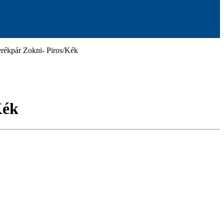
kpár Zokni- Piros/Kék
Kék