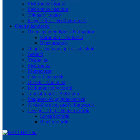
Elektromos kisautó
Elektromos kismotor
Tologató járgány
Kiegészítők – Vedőfelszerelés
Quad alkatrészek
Üzemanyagrendszer – Karburátor
Karburáto – Porlasztó
Benzincsapok
Olajok, kenőanyagok és adalékok
Berántó
Meghajtás
Elektronika
Fékrendszer
Lánc – Lánckerék
Ülések – Miniquad
Karburátor szívócsonk
Gumiabroncs – Belső gumi
Mágnesek és gyújtótekercsek
Alváz-Kormányzás-Felfüggesztés
Levegő – Olaj – Benzin szűrők
Levegő szűrők
Benzin szűrők