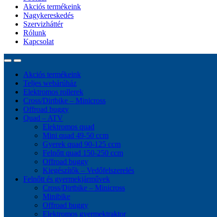
Akciós termékeink
Nagykereskedés
Szervizháttér
Rólunk
Kapcsolat
Akciós termékeink
Teljes webárúház
Elektromos rollerek
Cross/Dirtbike – Minicross
Offroad buggy
Quad – ATV
Elektromos quad
Mini quad 49-50 ccm
Gyerek quad 90-125 ccm
Felnőtt quad 150-250 ccm
Offroad buggy
Kiegészítők – Vedőfelszerelés
Felnőtt és gyermekjárművek
Cross/Dirtbike – Minicross
Minibike
Offroad buggy
Elektromos gyermektraktor