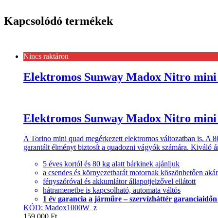
Kapcsolódó termékek
Nincs raktáron
Elektromos Sunway Madox Nitro mini
Elektromos Sunway Madox Nitro mini
A Torino mini quad megérkezett elektromos változatban is. A 80
garantált élményt biztosít a quadozni vágyók számára. Kiváló ár
5 éves kortól és 80 kg alatt bárkinek ajánljuk
a csendes és környezetbarát motornak köszönhetően akár 
fényszóróval és akkumlátor állapotjelzővel ellátott
hátramenetbe is kapcsolható, automata váltós
1 év garancia a járműre – szervízháttér garanciaidőn tú
KÓD: Madox1000W_z
159,000
Ft