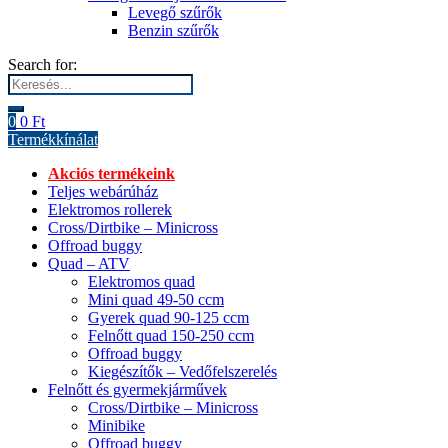
Levegő szűrők
Benzin szűrők
Search for:
0
0
Ft
Termékkínálat
Akciós termékeink
Teljes webárúház
Elektromos rollerek
Cross/Dirtbike – Minicross
Offroad buggy
Quad – ATV
Elektromos quad
Mini quad 49-50 ccm
Gyerek quad 90-125 ccm
Felnőtt quad 150-250 ccm
Offroad buggy
Kiegészítők – Vedőfelszerelés
Felnőtt és gyermekjárművek
Cross/Dirtbike – Minicross
Minibike
Offroad buggy