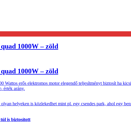
 quad 1000W – zöld
 quad 1000W – zöld
0 Wattos erős elektromos motor elegendő teljesítményt biztosít ha kics
- érték arány.
olyan helyeken is közlekedhet mint pl. egy csendes park, ahol egy be
l is biztosított